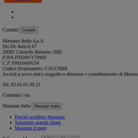
Contatti
Contatti
Manutan Italia S.p.A.
Via De Amicis 67
20092 Cinisello Balsamo (MI)
P.IVA IT02097170969
C.F. 09816660154
Codice Destinatario: C3UCNRB
Società a socio unico soggetta a direzione e coordinamento di Manu
Tel. 02 66 01 08 23
Contattaci via
e-mail
Manutan Italia
Manutan Italia
Perché scegliere Manutan
Soluzione grandi clienti
Manutan Expert