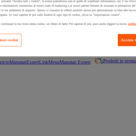
 pulsante "Accetta tutti i cookie", la nostra piattaforma sarà in grado di scambiare informazioni con il tuo brows
e informazioni consentono al nostro team di marketing e ai nostri partner Internet di misurare le prestazioni de
e le tue preferenze di acquisto. Questo ci consente di offrirti prodotti ancora più personalizzati in base alle tue e
eguata. Se vuoi saperne di più sulle finalità di ogni tipo di cookie, clicca su "impostazioni cookie".
 continuare la tua visita senza cookie, sei libero di farlo! Per saperne di più, puoi anche leggere la nostra
politi
 carrello un prodotto:
ioni cookie
Accetta t
Prodotti in pron
Manutan Expert