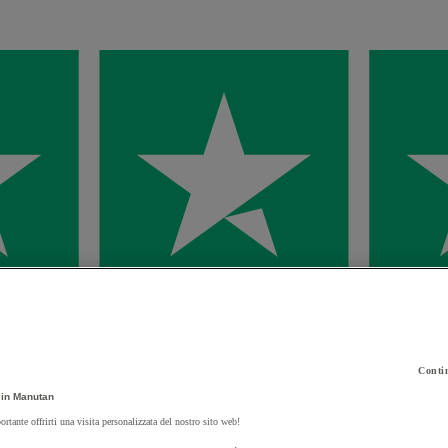
Contin
in Manutan
ortante offrirti una visita personalizzata del nostro sito web!