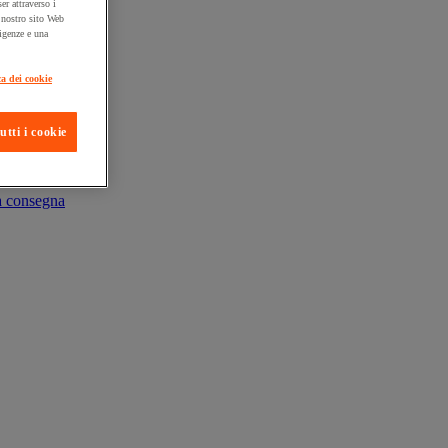
er attraverso i
l nostro sito Web
sigenze e una
ca dei cookie
utti i cookie
ta consegna