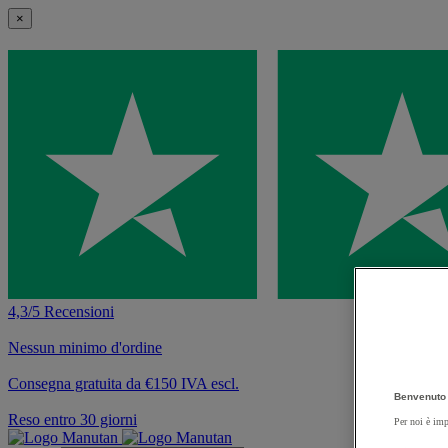
×
4,3/5 Recensioni
Nessun minimo d'ordine
Consegna gratuita da €150 IVA escl.
Benvenuto 
Reso entro 30 giorni
Per noi è imp