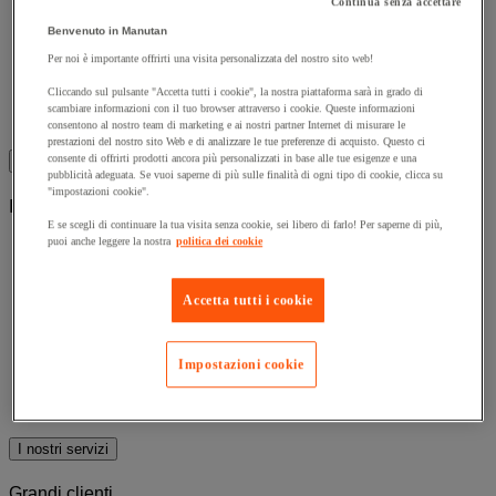
Perché scegliere Manutan
Continua senza accettare
La nostra offerta eco-responsabile
Benvenuto in Manutan
Richiesta catalogo generale
Per noi è importante offrirti una visita personalizzata del nostro sito web!
Mercato Elettronico PA
Recensioni
Cliccando sul pulsante "Accetta tutti i cookie", la nostra piattaforma sarà in grado di
Manutan Eco-Score
scambiare informazioni con il tuo browser attraverso i cookie. Queste informazioni
Iscrizione alla newsletter
consentono al nostro team di marketing e ai nostri partner Internet di misurare le
prestazioni del nostro sito Web e di analizzare le tue preferenze di acquisto. Questo ci
consente di offrirti prodotti ancora più personalizzati in base alle tue esigenze e una
Manutan Italia
pubblicità adeguata. Se vuoi saperne di più sulle finalità di ogni tipo di cookie, clicca su
"impostazioni cookie".
I nostri servizi
E se scegli di continuare la tua visita senza cookie, sei libero di farlo! Per saperne di più,
puoi anche leggere la nostra
politica dei cookie
Tutti i nostri servizi
Richiesta d'offerta
Recesso e postvendita
Accetta tutti i cookie
Ritiro e smaltimento DPI
Revisione scaffalature
Smontaggio e smaltimento
Impostazioni cookie
Stampa 3D in metallo
Illuminazione di sicurezza
Consulenza online in videochiamata
I nostri servizi
Grandi clienti