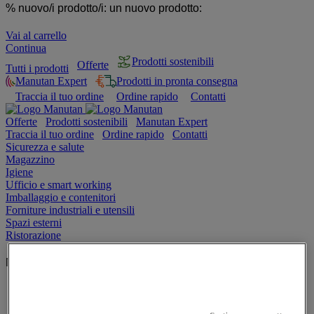
% nuovo/i prodotto/i:
un nuovo prodotto:
Vai al carrello
Continua
Prodotti sostenibili
Offerte
Tutti i prodotti
Manutan Expert
Prodotti in pronta consegna
Traccia il tuo ordine
Ordine rapido
Contatti
Offerte
Prodotti sostenibili
Manutan Expert
Traccia il tuo ordine
Ordine rapido
Contatti
Sicurezza e salute
Magazzino
Igiene
Ufficio e smart working
Imballaggio e contenitori
Forniture industriali e utensili
Spazi esterni
Ristorazione
Manutan Italia
Chi siamo
Contatti