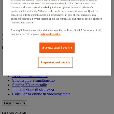
Perché scegliere Manutan
scambiare informazioni con il tuo browser attraverso i cookie. Queste informazioni
La nostra offerta eco-responsabile
consentono al nostro team di marketing e ai nostri partner Internet di misurare le
Richiesta catalogo generale
prestazioni del nostro sito Web e di analizzare le tue preferenze di acquisto. Questo ci
Mercato Elettronico PA
consente di offrirti prodotti ancora più personalizzati in base alle tue esigenze e una
Recensioni
pubblicità adeguata. Se vuoi saperne di più sulle finalità di ogni tipo di cookie, clicca su
"impostazioni cookie".
Manutan Eco-Score
Iscrizione alla newsletter
E se scegli di continuare la tua visita senza cookie, sei libero di farlo! Per saperne di più,
puoi anche leggere la nostra
politica dei cookie
Manutan Italia
I nostri servizi
Accetta tutti i cookie
Tutti i nostri servizi
Richiesta d'offerta
Impostazioni cookie
Recesso e postvendita
Ritiro e smaltimento DPI
Revisione scaffalature
Smontaggio e smaltimento
Stampa 3D in metallo
Illuminazione di sicurezza
Consulenza online in videochiamata
I nostri servizi
Grandi clienti