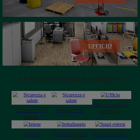
UFFICIO
Le nostre principali categorie
Ufficio e smart
Sicurezza e
Magazzino
working
salute
Igiene
Imballaggio e
Spazi esterni