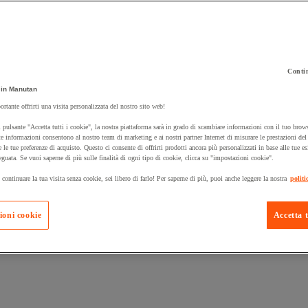
Contin
 carrello un prodotto:
in Manutan
ortante offrirti una visita personalizzata del nostro sito web!
 pulsante "Accetta tutti i cookie", la nostra piattaforma sarà in grado di scambiare informazioni con il tuo brows
Prodotti in pron
e informazioni consentono al nostro team di marketing e ai nostri partner Internet di misurare le prestazioni de
Manutan Expert
e le tue preferenze di acquisto. Questo ci consente di offrirti prodotti ancora più personalizzati in base alle tue e
eguata. Se vuoi saperne di più sulle finalità di ogni tipo di cookie, clicca su "impostazioni cookie".
 continuare la tua visita senza cookie, sei libero di farlo! Per saperne di più, puoi anche leggere la nostra
politi
ioni cookie
Accetta t