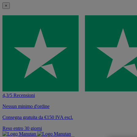
×
4,3/5 Recensioni
Nessun minimo d'ordine
Consegna gratuita da €150 IVA escl.
Reso entro 30 giorni