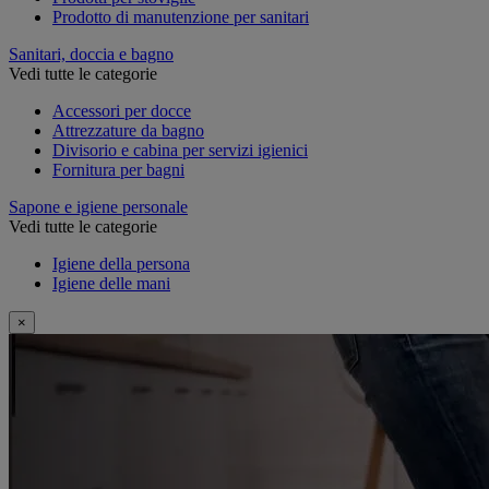
Prodotto di manutenzione per sanitari
Sanitari, doccia e bagno
Vedi tutte le categorie
Accessori per docce
Attrezzature da bagno
Divisorio e cabina per servizi igienici
Fornitura per bagni
Sapone e igiene personale
Vedi tutte le categorie
Igiene della persona
Igiene delle mani
×