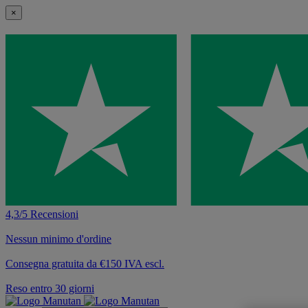
×
4,3/5 Recensioni
Nessun minimo d'ordine
Consegna gratuita da €150 IVA escl.
Reso entro 30 giorni