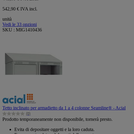
542,90 € IVA incl.
unità
Vedi le 33 opzioni
SKU : MIG1410436
Tetto inclinato per armadietto da 1 a 4 colonne Seamline® - Acial
(0)
0.0
Prodotto temporaneamente non disponibile, tornerà presto.
su
5
Evita di depositare oggetti e la loro caduta.
stelle.