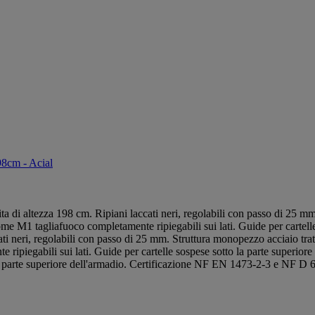
98cm - Acial
 di altezza 198 cm. Ripiani laccati neri, regolabili con passo di 25 mm
ome M1 tagliafuoco completamente ripiegabili sui lati. Guide per cartell
 neri, regolabili con passo di 25 mm. Struttura monopezzo acciaio tratta
ipiegabili sui lati. Guide per cartelle sospese sotto la parte superiore
 la parte superiore dell'armadio. Certificazione NF EN 1473-2-3 e NF D 