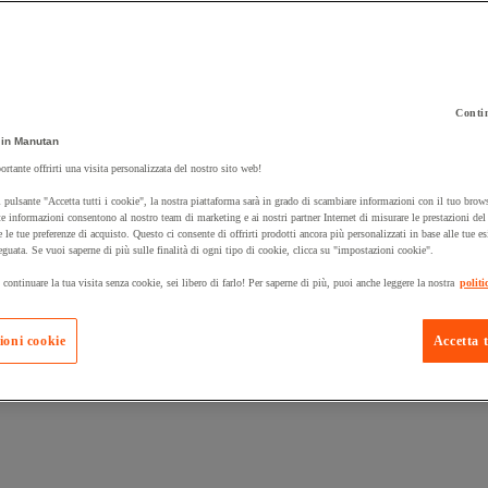
Contin
 carrello un prodotto:
in Manutan
ortante offrirti una visita personalizzata del nostro sito web!
 pulsante "Accetta tutti i cookie", la nostra piattaforma sarà in grado di scambiare informazioni con il tuo brows
Prodotti in pron
e informazioni consentono al nostro team di marketing e ai nostri partner Internet di misurare le prestazioni de
Manutan Expert
e le tue preferenze di acquisto. Questo ci consente di offrirti prodotti ancora più personalizzati in base alle tue e
eguata. Se vuoi saperne di più sulle finalità di ogni tipo di cookie, clicca su "impostazioni cookie".
 continuare la tua visita senza cookie, sei libero di farlo! Per saperne di più, puoi anche leggere la nostra
politi
ioni cookie
Accetta t