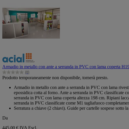
Armadio in metallo con ante a serranda in PVC con lama coperta H1
(0)
0.0
Prodotto temporaneamente non disponibile, tornerà presto.
su
5
Armadio in metallo con ante a serranda in PVC con lama rivestita
stelle.
epossidica cotta al forno. Ante a serranda in PVC classificate c
serranda in PVC con lama coperta altezza 198 cm. Ripiani laccati
serranda in PVC classificate come M1 tagliafuoco completamente r
Serratura a chiave (2 chiavi). Guide per cartelle sospese sotto
Da
445,00 €
IVA Escl.