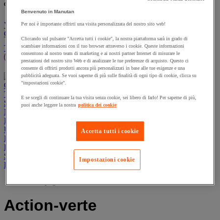
% nuovo/i prodotto/i:
un nuovo prodotto:
Benvenuto in Manutan
Vai al carrello
Per noi è importante offrirti una visita personalizzata del nostro sito web!
Continua
Cliccando sul pulsante "Accetta tutti i cookie", la nostra piattaforma sarà in grado di
Prodotti sostenibili
Offerte
scambiare informazioni con il tuo browser attraverso i cookie. Queste informazioni
Tutti i prodotti
consentono al nostro team di marketing e ai nostri partner Internet di misurare le
Manutan Expert
Prodotti in pronta consegna
prestazioni del nostro sito Web e di analizzare le tue preferenze di acquisto. Questo ci
Traccia il tuo ordine
Ordine rapido
Contatti
consente di offrirti prodotti ancora più personalizzati in base alle tue esigenze e una
pubblicità adeguata. Se vuoi saperne di più sulle finalità di ogni tipo di cookie, clicca su
"impostazioni cookie".
Offerte
Prodotti sostenibili
Manutan Expert
Traccia il tuo ordine
Ordine rapido
Contatti
E se scegli di continuare la tua visita senza cookie, sei libero di farlo! Per saperne di più,
Sicurezza e salute
puoi anche leggere la nostra
politica dei cookie
Magazzino
Igiene
Ufficio e smart working
Accetta tutti i cookie
Imballaggio e contenitori
Forniture industriali e utensili
Spazi esterni
Impostazioni cookie
Ristorazione
Home page
Action-verte