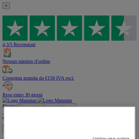
×
4,3/5 Recensioni
Nessun minimo d'ordine
Consegna gratuita da €150 IVA escl.
Reso entro 30 giorni
Ricerca
Contenuti del sito consigliati e menù cronologia delle ricerche
Account
Accedi
×
Continua senza accettare