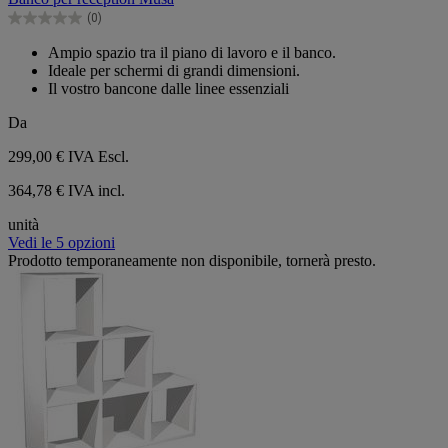
5
(0)
stelle.
0.0
su
Ampio spazio tra il piano di lavoro e il banco.
5
Ideale per schermi di grandi dimensioni.
stelle.
Il vostro bancone dalle linee essenziali
Da
299,00 €
IVA Escl.
364,78 € IVA incl.
unità
Vedi le 5 opzioni
Prodotto temporaneamente non disponibile, tornerà presto.