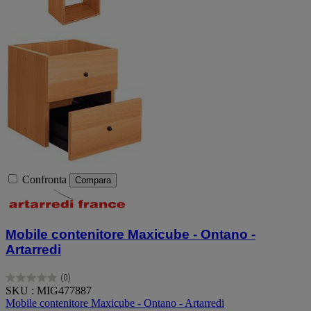
Confronta
Compara
Mobile contenitore Maxicube - Ontano -
Artarredi
(0)
0.0
SKU : MIG477887
su
Mobile contenitore Maxicube - Ontano - Artarredi
5