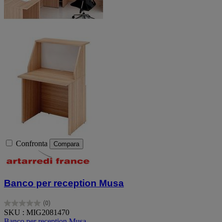
Confronta
Compara
Banco per reception Musa
(0)
0.0
SKU : MIG2081470
su
Banco per reception Musa