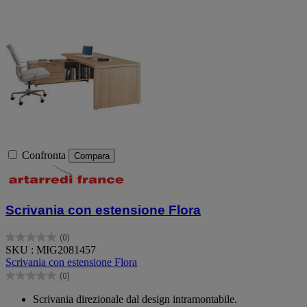
Confronta
Compara
Scrivania con estensione Flora
(0)
0.0
SKU : MIG2081457
su
Scrivania con estensione Flora
5
(0)
stelle.
0.0
su
Scrivania direzionale dal design intramontabile.
5