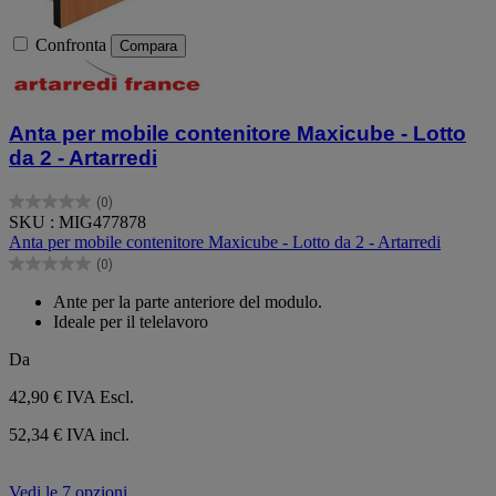
Confronta
Compara
Anta per mobile contenitore Maxicube - Lotto
da 2 - Artarredi
(0)
0.0
SKU : MIG477878
su
Anta per mobile contenitore Maxicube - Lotto da 2 - Artarredi
5
(0)
stelle.
0.0
su
Ante per la parte anteriore del modulo.
5
Ideale per il telelavoro
stelle.
Da
42,90 €
IVA Escl.
52,34 € IVA incl.
Vedi le 7 opzioni