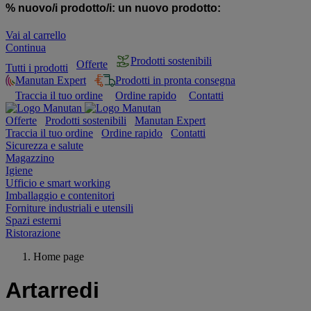
% nuovo/i prodotto/i:
un nuovo prodotto:
Vai al carrello
Continua
Prodotti sostenibili
Offerte
Tutti i prodotti
Manutan Expert
Prodotti in pronta consegna
Traccia il tuo ordine
Ordine rapido
Contatti
Offerte
Prodotti sostenibili
Manutan Expert
Traccia il tuo ordine
Ordine rapido
Contatti
Sicurezza e salute
Magazzino
Igiene
Ufficio e smart working
Imballaggio e contenitori
Forniture industriali e utensili
Spazi esterni
Ristorazione
Home page
Artarredi