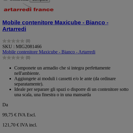
Mobile contenitore Maxicube - Bianco -
Artarredi
(0)
0.0
SKU : MIG2081466
su
Mobile contenitore Maxicube - Bianco - Artarredi
5
(0)
stelle.
0.0
su
Componete un armadio che si integra perfettamente
5
nell'ambiente.
stelle.
Aggiungete ai moduli i cassetti e/o le ante (da ordinare
separatamente).
Ideale per separare gli spazi o disporre di un contenitore sotto
una scala, una finestra o in una mansarda
Da
99,75 €
IVA Escl.
121,70 € IVA incl.