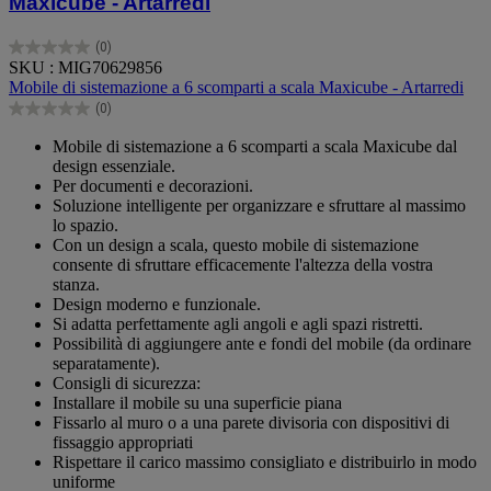
Maxicube - Artarredi
(0)
0.0
SKU : MIG70629856
su
Mobile di sistemazione a 6 scomparti a scala Maxicube - Artarredi
5
(0)
stelle.
0.0
su
Mobile di sistemazione a 6 scomparti a scala Maxicube dal
5
design essenziale.
stelle.
Per documenti e decorazioni.
Soluzione intelligente per organizzare e sfruttare al massimo
lo spazio.
Con un design a scala, questo mobile di sistemazione
consente di sfruttare efficacemente l'altezza della vostra
stanza.
Design moderno e funzionale.
Si adatta perfettamente agli angoli e agli spazi ristretti.
Possibilità di aggiungere ante e fondi del mobile (da ordinare
separatamente).
Consigli di sicurezza:
Installare il mobile su una superficie piana
Fissarlo al muro o a una parete divisoria con dispositivi di
fissaggio appropriati
Rispettare il carico massimo consigliato e distribuirlo in modo
uniforme