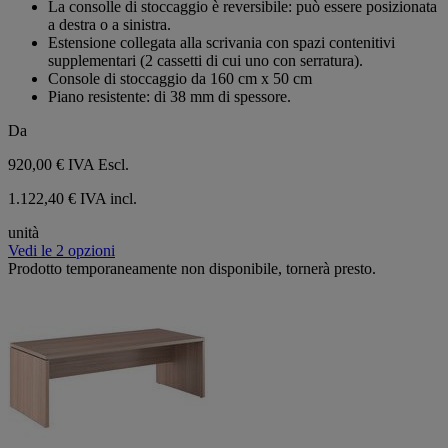
La consolle di stoccaggio è reversibile: può essere posizionata
stelle.
a destra o a sinistra.
Estensione collegata alla scrivania con spazi contenitivi
supplementari (2 cassetti di cui uno con serratura).
Console di stoccaggio da 160 cm x 50 cm
Piano resistente: di 38 mm di spessore.
Da
920,00 €
IVA Escl.
1.122,40 € IVA incl.
unità
Vedi le 2 opzioni
Prodotto temporaneamente non disponibile, tornerà presto.