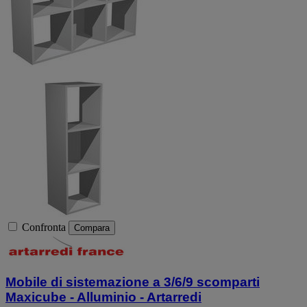
Confronta
Compara
Mobile di sistemazione a 3/6/9 scomparti
Maxicube - Alluminio - Artarredi