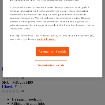
Per noi è importante offrirti una visita personalizzata del nostro sito web!
Cliccando sul pulsante "Accetta tutti i cookie", la nostra piattaforma sarà in grado di
scambiare informazioni con il tuo browser attraverso i cookie. Queste informazioni
consentono al nostro team di marketing e ai nostri partner Internet di misurare le
prestazioni del nostro sito Web e di analizzare le tue preferenze di acquisto. Questo ci
consente di offrirti prodotti ancora più personalizzati in base alle tue esigenze e una
pubblicità adeguata. Se vuoi saperne di più sulle finalità di ogni tipo di cookie, clicca su
"impostazioni cookie".
E se scegli di continuare la tua visita senza cookie, sei libero di farlo! Per saperne di più,
puoi anche leggere la nostra
politica dei cookie
Confronta
Compara
Accetta tutti i cookie
Impostazioni cookie
Libreria Flora
(0)
0.0
SKU : MIG2081490
su
Libreria Flora
5
(0)
stelle.
0.0
su
Tre ripiani regolabili.
5
Rifinitura in alluminio.