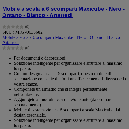
Mobile a scala a 6 scomparti Maxicube - Nero -
Ontano - Bianco - Artarredi
(0)
0.0
SKU : MIG70635682
su
Mobile a scala a 6 scomparti Maxicube - Nero - Ontano - Bianco -
5
Artarredi
stelle.
(0)
0.0
su
Per documenti e decorazioni.
5
Soluzione intelligente per organizzare e sfruttare al massimo
stelle.
lo spazio.
Con un design a scala a 6 scomparti, questo mobile di
sistemazione consente di sfruttare efficacemente l'altezza della
vostra stanza.
Componete un armadio che si integra perfettamente
nell'ambiente.
Aggiungete ai moduli i cassetti e/o le ante (da ordinare
separatamente).
Mobile di sistemazione a 6 scomparti a scala Maxicube dal
design essenziale.
Soluzione intelligente per organizzare e sfruttare al massimo
lo spazio.