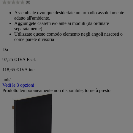
(0)
stelle.
0.0
su
Assemblate ovunque desideriate un armadio assolutamente
5
adatto all'ambiente.
stelle.
Aggiungete cassetti e/o ante ai moduli (da ordinare
separatamente).
Utilizzate questo comodo elemento negli angoli nascosti o
come parete divisoria
Da
97,25 €
IVA Escl.
118,65 € IVA incl.
unità
Vedi le 3 opzioni
Prodotto temporaneamente non disponibile, tornerà presto.