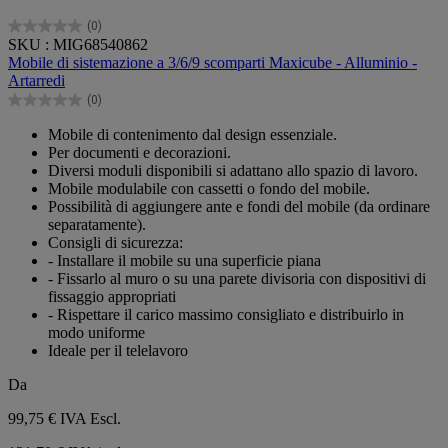
(0)
0.0
SKU : MIG68540862
su
Mobile di sistemazione a 3/6/9 scomparti Maxicube - Alluminio -
5
Artarredi
stelle.
(0)
0.0
su
Mobile di contenimento dal design essenziale.
5
Per documenti e decorazioni.
stelle.
Diversi moduli disponibili si adattano allo spazio di lavoro.
Mobile modulabile con cassetti o fondo del mobile.
Possibilità di aggiungere ante e fondi del mobile (da ordinare
separatamente).
Consigli di sicurezza:
- Installare il mobile su una superficie piana
- Fissarlo al muro o su una parete divisoria con dispositivi di
fissaggio appropriati
- Rispettare il carico massimo consigliato e distribuirlo in
modo uniforme
Ideale per il telelavoro
Da
99,75 €
IVA Escl.