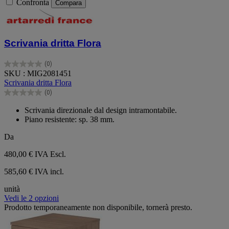
Confronta
Compara
Scrivania dritta Flora
(0)
0.0
SKU : MIG2081451
su
Scrivania dritta Flora
5
(0)
stelle.
0.0
su
Scrivania direzionale dal design intramontabile.
5
Piano resistente: sp. 38 mm.
stelle.
Da
480,00 €
IVA Escl.
585,60 € IVA incl.
unità
Vedi le 2 opzioni
Prodotto temporaneamente non disponibile, tornerà presto.