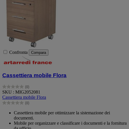
Confronta
Compara
Cassettiera mobile Flora
(0)
0.0
SKU : MIG2052081
su
Cassettiera mobile Flora
5
(0)
stelle.
0.0
su
Cassettiera mobile per ottimizzare la sistemazione dei
5
documenti.
stelle.
Mobile per organizzare e classificare i documenti e la fornitura
da ufficio.