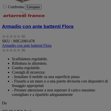
Confronta
Compara
Armadio con ante battenti Flora
(0)
0.0
SKU : MIG2081478
su
Armadio con ante battenti Flora
5
(0)
stelle.
0.0
su
Scaffalatura regolabile.
5
Rifinitura in alluminio.
stelle.
Gamba regolabile.
Consigli di sicurezza:
- Installare il mobile su una superficie piana
- Fissarlo a un muro o a una parete divisoria con dispositivi di
fissaggio appropriati
- Prestare attenzione a non superare il carico massimo
consigliato e a ripartirlo adeguatamente
Da