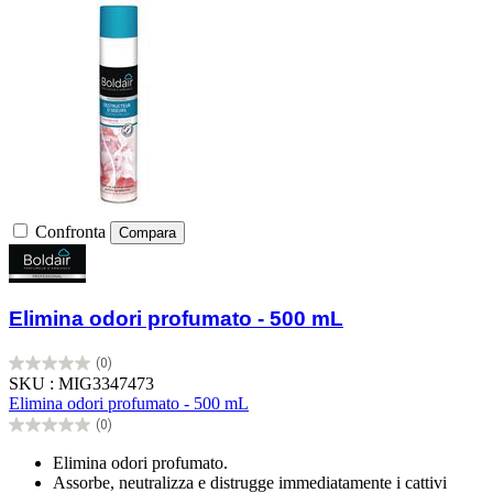
Confronta
Compara
Elimina odori profumato - 500 mL
(0)
0.0
SKU : MIG3347473
su
Elimina odori profumato - 500 mL
5
(0)
stelle.
0.0
su
Elimina odori profumato.
5
Assorbe, neutralizza e distrugge immediatamente i cattivi