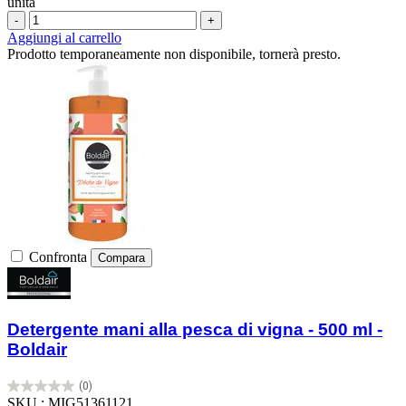
unità
-
+
Aggiungi al carrello
Prodotto temporaneamente non disponibile, tornerà presto.
Confronta
Compara
Detergente mani alla pesca di vigna - 500 ml -
Boldair
(0)
0.0
SKU : MIG51361121