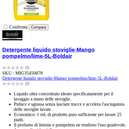
Confronta
Compara
Detergente liquido stoviglie-Mango
pompelmo/lime-5L-Boldair
(0)
0.0
SKU : MIG35450878
su
Detergente liquido stoviglie-Mango pompelmo/lime-5L-Boldair
5
(0)
stelle.
0.0
su
Liquido ultra concentrato ideato specificatamente per il
5
lavaggio a mano delle stoviglie.
stelle.
Pulisce e sgrassa senza lasciare tracce e accelera l'asciugatura
delle stoviglie lavate.
Economico: 1 mL di prodotto puro sufficiente per lavare 25
piatti.
Il profumo di limone e pompelmo ne rendono l'uso gradevole.