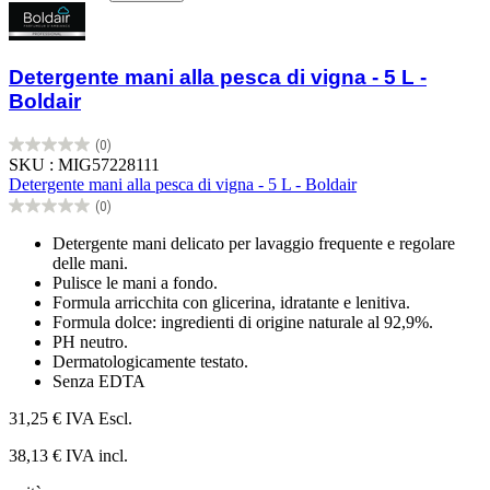
Detergente mani alla pesca di vigna - 5 L -
Boldair
(0)
0.0
SKU : MIG57228111
su
Detergente mani alla pesca di vigna - 5 L - Boldair
5
(0)
stelle.
0.0
su
Detergente mani delicato per lavaggio frequente e regolare
5
delle mani.
stelle.
Pulisce le mani a fondo.
Formula arricchita con glicerina, idratante e lenitiva.
Formula dolce: ingredienti di origine naturale al 92,9%.
PH neutro.
Dermatologicamente testato.
Senza EDTA
31,25 €
IVA Escl.
38,13 € IVA incl.