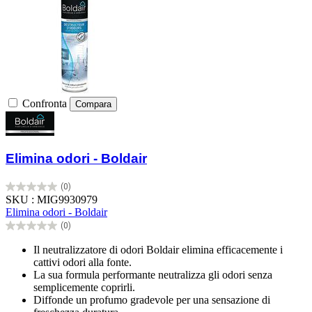
Confronta
Compara
Elimina odori - Boldair
(0)
0.0
SKU : MIG9930979
su
Elimina odori - Boldair
5
(0)
stelle.
0.0
su
Il neutralizzatore di odori Boldair elimina efficacemente i
5
cattivi odori alla fonte.
stelle.
La sua formula performante neutralizza gli odori senza
semplicemente coprirli.
Diffonde un profumo gradevole per una sensazione di