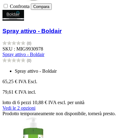
Confronta
Compara
Spray attivo - Boldair
(0)
0.0
SKU : MIG9930978
su
Spray attivo - Boldair
5
(0)
stelle.
0.0
su
Spray attivo - Boldair
5
stelle.
65,25 €
IVA Escl.
79,61 € IVA incl.
lotto di 6 pezzi
10,88 € IVA escl. per unità
Vedi le 2 opzioni
Prodotto temporaneamente non disponibile, tornerà presto.