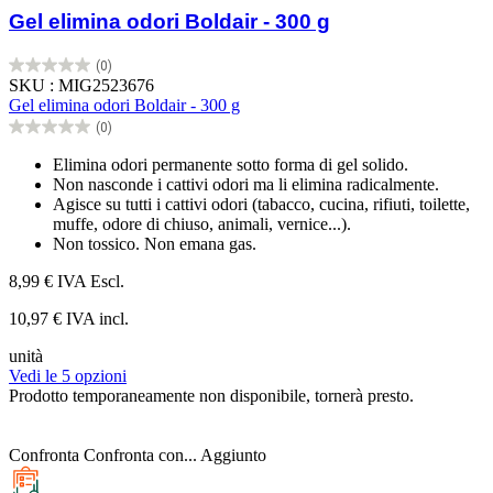
Gel elimina odori Boldair - 300 g
(0)
0.0
SKU : MIG2523676
su
Gel elimina odori Boldair - 300 g
5
(0)
stelle.
0.0
su
Elimina odori permanente sotto forma di gel solido.
5
Non nasconde i cattivi odori ma li elimina radicalmente.
stelle.
Agisce su tutti i cattivi odori (tabacco, cucina, rifiuti, toilette,
muffe, odore di chiuso, animali, vernice...).
Non tossico. Non emana gas.
8,99 €
IVA Escl.
10,97 € IVA incl.
unità
Vedi le 5 opzioni
Prodotto temporaneamente non disponibile, tornerà presto.
Confronta
Confronta con...
Aggiunto