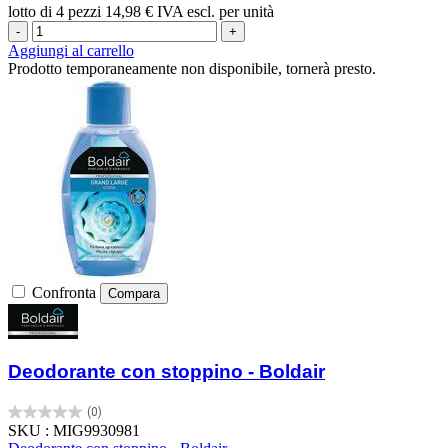
lotto di 4 pezzi
14,98 € IVA escl. per unità
-
+
Aggiungi al carrello
Prodotto temporaneamente non disponibile, tornerà presto.
Confronta
Compara
Deodorante con stoppino - Boldair
(0)
0.0
SKU : MIG9930981
su