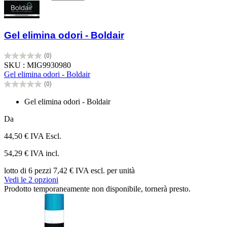
Gel elimina odori - Boldair
(0)
0.0
SKU : MIG9930980
su
Gel elimina odori - Boldair
5
(0)
stelle.
0.0
su
Gel elimina odori - Boldair
5
stelle.
Da
44,50 €
IVA Escl.
54,29 € IVA incl.
lotto di 6 pezzi
7,42 € IVA escl. per unità
Vedi le 2 opzioni
Prodotto temporaneamente non disponibile, tornerà presto.