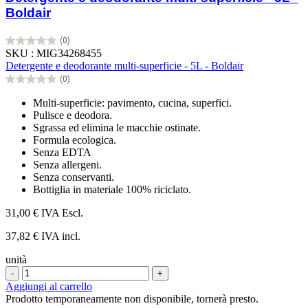
Boldair
(0)
0.0
SKU : MIG34268455
su
Detergente e deodorante multi-superficie - 5L - Boldair
5
(0)
stelle.
0.0
su
Multi-superficie: pavimento, cucina, superfici.
5
Pulisce e deodora.
stelle.
Sgrassa ed elimina le macchie ostinate.
Formula ecologica.
Senza EDTA
Senza allergeni.
Senza conservanti.
Bottiglia in materiale 100% riciclato.
31,00 €
IVA Escl.
37,82 € IVA incl.
unità
-
+
Aggiungi al carrello
Prodotto temporaneamente non disponibile, tornerà presto.