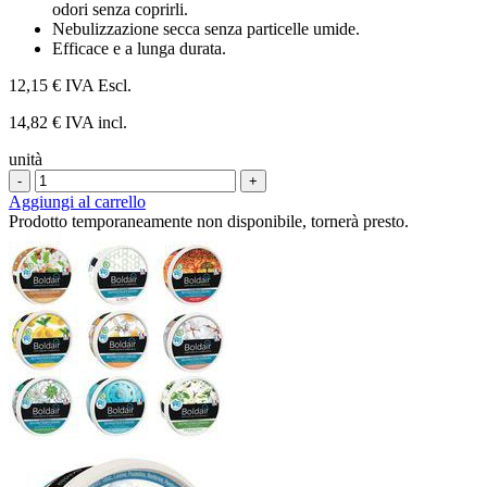
stelle.
odori senza coprirli.
Nebulizzazione secca senza particelle umide.
Efficace e a lunga durata.
12,15 €
IVA Escl.
14,82 € IVA incl.
unità
-
+
Aggiungi al carrello
Prodotto temporaneamente non disponibile, tornerà presto.