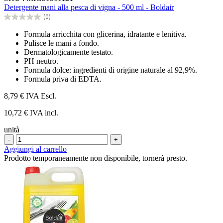
su
Detergente mani alla pesca di vigna - 500 ml - Boldair
5
(0)
stelle.
0.0
su
Formula arricchita con glicerina, idratante e lenitiva.
5
Pulisce le mani a fondo.
stelle.
Dermatologicamente testato.
PH neutro.
Formula dolce: ingredienti di origine naturale al 92,9%.
Formula priva di EDTA.
8,79 €
IVA Escl.
10,72 € IVA incl.
unità
-
+
Aggiungi al carrello
Prodotto temporaneamente non disponibile, tornerà presto.