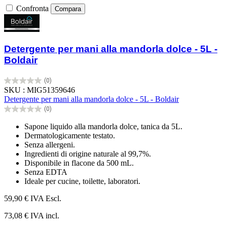
Confronta
Compara
Detergente per mani alla mandorla dolce - 5L -
Boldair
(0)
0.0
SKU : MIG51359646
su
Detergente per mani alla mandorla dolce - 5L - Boldair
5
(0)
stelle.
0.0
su
Sapone liquido alla mandorla dolce, tanica da 5L.
5
Dermatologicamente testato.
stelle.
Senza allergeni.
Ingredienti di origine naturale al 99,7%.
Disponibile in flacone da 500 mL.
Senza EDTA
Ideale per cucine, toilette, laboratori.
59,90 €
IVA Escl.
73,08 € IVA incl.