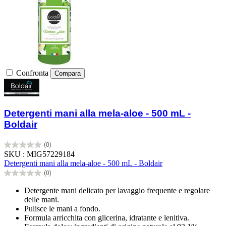
Confronta
Compara
Detergenti mani alla mela-aloe - 500 mL -
Boldair
(0)
0.0
SKU : MIG57229184
su
Detergenti mani alla mela-aloe - 500 mL - Boldair
5
(0)
stelle.
0.0
su
Detergente mani delicato per lavaggio frequente e regolare
5
delle mani.
stelle.
Pulisce le mani a fondo.
Formula arricchita con glicerina, idratante e lenitiva.