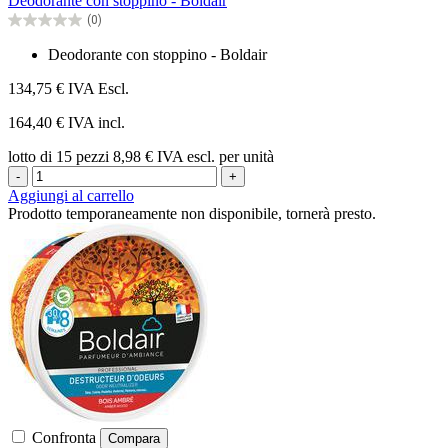
Deodorante con stoppino - Boldair
5
(0)
stelle.
0.0
su
Deodorante con stoppino - Boldair
5
stelle.
134,75 €
IVA Escl.
164,40 € IVA incl.
lotto di 15 pezzi
8,98 € IVA escl. per unità
-
+
Aggiungi al carrello
Prodotto temporaneamente non disponibile, tornerà presto.
Confronta
Compara