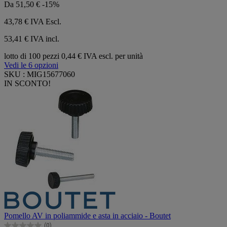
Da
51,50 €
-15%
43,78 €
IVA Escl.
53,41 € IVA incl.
lotto di 100 pezzi
0,44 € IVA escl. per unità
Vedi le 6 opzioni
SKU : MIG15677060
IN SCONTO!
Pomello AV in poliammide e asta in acciaio - Boutet
(0)