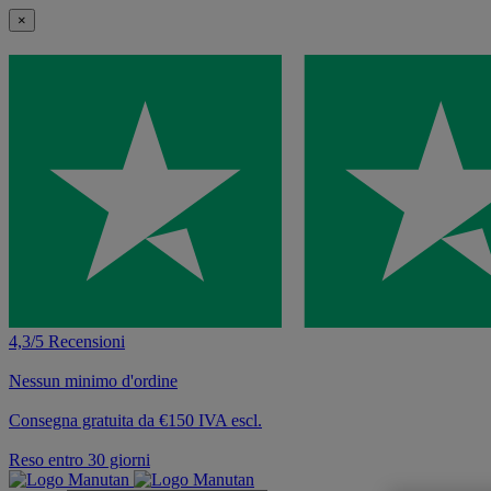
×
4,3/5 Recensioni
Nessun minimo d'ordine
Consegna gratuita da €150 IVA escl.
Reso entro 30 giorni