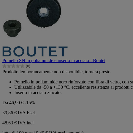
Pomello SN in poliammide e inserto in acciaio - Boutet
(0)
0.0
Prodotto temporaneamente non disponibile, tornerà presto.
su
5
Pomello in poliammide nero rinforzato con fibra di vetro, con sup
stelle.
Utilizzabile da -50 a +130 °C, eccellente resistenza ai prodotti ch
Inserto in acciaio zincato.
Da
46,90 €
-15%
39,86 €
IVA Escl.
48,63 € IVA incl.
lotto di 100 pezzi
0,40 € IVA escl. per unità