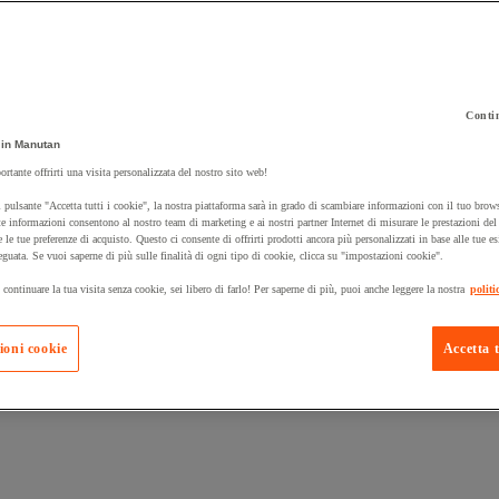
Contin
 carrello un prodotto:
in Manutan
ortante offrirti una visita personalizzata del nostro sito web!
 pulsante "Accetta tutti i cookie", la nostra piattaforma sarà in grado di scambiare informazioni con il tuo brows
Prodotti in pron
e informazioni consentono al nostro team di marketing e ai nostri partner Internet di misurare le prestazioni de
Manutan Expert
e le tue preferenze di acquisto. Questo ci consente di offrirti prodotti ancora più personalizzati in base alle tue e
eguata. Se vuoi saperne di più sulle finalità di ogni tipo di cookie, clicca su "impostazioni cookie".
 continuare la tua visita senza cookie, sei libero di farlo! Per saperne di più, puoi anche leggere la nostra
politi
ioni cookie
Accetta t