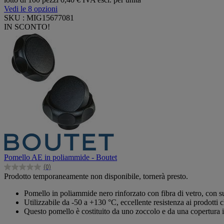
Vedi le 8 opzioni
SKU : MIG15677081
IN SCONTO!
Pomello AE in poliammide - Boutet
(0)
0.0
Prodotto temporaneamente non disponibile, tornerà presto.
su
5
Pomello in poliammide nero rinforzato con fibra di vetro, con sup
stelle.
Utilizzabile da -50 a +130 °C, eccellente resistenza ai prodotti ch
Questo pomello è costituito da uno zoccolo e da una copertura i