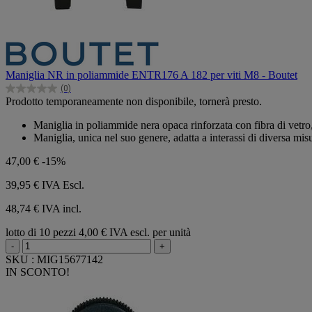
Maniglia NR in poliammide ENTR176 A 182 per viti M8 - Boutet
(0)
0.0
Prodotto temporaneamente non disponibile, tornerà presto.
su
5
Maniglia in poliammide nera opaca rinforzata con fibra di vetro, r
stelle.
Maniglia, unica nel suo genere, adatta a interassi di diversa misur
47,00 €
-15%
39,95 €
IVA Escl.
48,74 € IVA incl.
lotto di 10 pezzi
4,00 € IVA escl. per unità
-
+
SKU : MIG15677142
IN SCONTO!