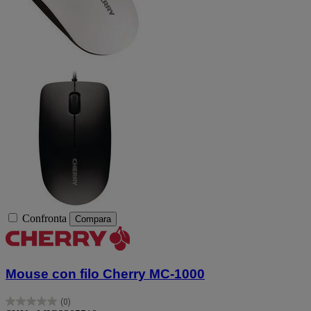
Confronta
Compara
Mouse con filo Cherry MC-1000
(0)
0.0