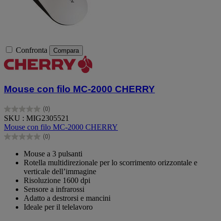
Confronta
Compara
Mouse con filo MC-2000 CHERRY
(0)
0.0
SKU : MIG2305521
su
Mouse con filo MC-2000 CHERRY
5
(0)
stelle.
0.0
su
Mouse a 3 pulsanti
5
Rotella multidirezionale per lo scorrimento orizzontale e
stelle.
verticale dell’immagine
Risoluzione 1600 dpi
Sensore a infrarossi
Adatto a destrorsi e mancini
Ideale per il telelavoro