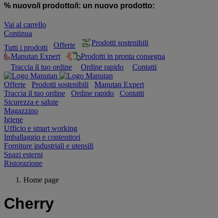
% nuovo/i prodotto/i:
un nuovo prodotto:
Vai al carrello
Continua
Prodotti sostenibili
Offerte
Tutti i prodotti
Manutan Expert
Prodotti in pronta consegna
Traccia il tuo ordine
Ordine rapido
Contatti
Offerte
Prodotti sostenibili
Manutan Expert
Traccia il tuo ordine
Ordine rapido
Contatti
Sicurezza e salute
Magazzino
Igiene
Ufficio e smart working
Imballaggio e contenitori
Forniture industriali e utensili
Spazi esterni
Ristorazione
Home page
Cherry