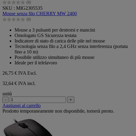
(0)
0.0
SKU : MIG2305535
su
Mouse senza filo CHERRY MW 2400
5
(0)
stelle.
0.0
su
Mouse a 3 pulsanti per destrorsi e mancini
5
Omologato GS Sicurezza testata
stelle.
Indicatore di stato di carica delle pile nel mouse
Tecnologia senza filo a 2,4 GHz senza interferenza (portata
fino a 10 m)
Possibile utilizzo simultaneo di più mouse
Ideale per il telelavoro
26,75 €
IVA Escl.
32,64 € IVA incl.
unità
-
+
Aggiungi al carrello
Prodotto temporaneamente non disponibile, tornerà presto.