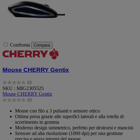
Confronta
Compara
Mouse CHERRY Gentix
(0)
0.0
SKU : MIG2305525
su
Mouse CHERRY Gentix
5
(0)
stelle.
0.0
su
Mouse con filo a 3 pulsanti e sensore ottico
5
Ottima presa grazie alle superfici laterali e alla rotella di
stelle.
scorrimento in gomma
Moderno design simmetrico, perfetto per destrorsi e mancini
Sensore ad alta risoluzione (1000 dpi) per una gestione
precisa e senza intoppi del mouse