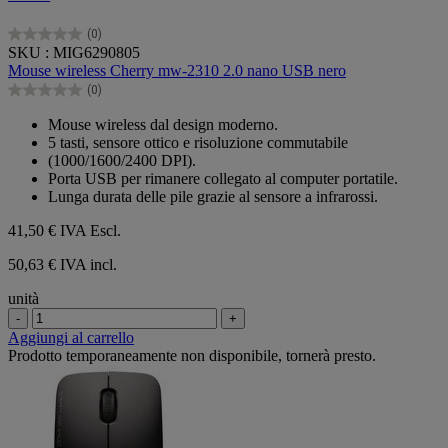
(0)
0.0
SKU : MIG6290805
su
Mouse wireless Cherry mw-2310 2.0 nano USB nero
5
(0)
stelle.
0.0
su
Mouse wireless dal design moderno.
5
5 tasti, sensore ottico e risoluzione commutabile
stelle.
(1000/1600/2400 DPI).
Porta USB per rimanere collegato al computer portatile.
Lunga durata delle pile grazie al sensore a infrarossi.
41,50 €
IVA Escl.
50,63 € IVA incl.
unità
-
+
Aggiungi al carrello
Prodotto temporaneamente non disponibile, tornerà presto.