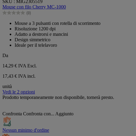
SKU : MIG2305519
su
Mouse con filo Cherry MC-1000
5
(0)
stelle.
0.0
su
Mouse a 3 pulsanti con rotella di scorrimento
5
Risoluzione 1200 dpi
stelle.
Adatto a destrorsi e mancini
Design simmetrico
Ideale per il telelavoro
Da
14,29 €
IVA Escl.
17,43 € IVA incl.
unità
Vedi le 2 opzioni
Prodotto temporaneamente non disponibile, tornerà presto.
Confronta
Confronta con...
Aggiunto
Nessun minimo d'ordine