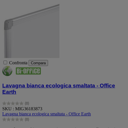
Confronta
Compara
Lavagna bianca ecologica smaltata - Office
Earth
(0)
0.0
SKU : MIG36183873
su
Lavagna bianca ecologica smaltata - Office Earth
5
(0)
stelle.
0.0
su