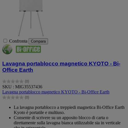
Confronta
Compara
Lavagna portablocco magnetico KYOTO - Bi-
Office Earth
(0)
0.0
SKU : MIG35537436
su
Lavagna portablocco magnetico KYOTO - Bi-Office Earth
5
(0)
stelle.
0.0
su
La lavagna portablocco a treppiedi magnetica Bi-Office Earth
5
Kyoto è portatile e multiuso.
stelle.
Consente di scrivere su un apposito blocco di carta o
direttamente sulla lavagna bianca utilizzabile sia in verticale
che in orizzontale.