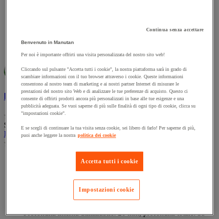
Continua senza accettare
Benvenuto in Manutan
Per noi è importante offrirti una visita personalizzata del nostro sito web!
Confronta
Compara
Cliccando sul pulsante "Accetta tutti i cookie", la nostra piattaforma sarà in grado di
scambiare informazioni con il tuo browser attraverso i cookie. Queste informazioni
consentono al nostro team di marketing e ai nostri partner Internet di misurare le
prestazioni del nostro sito Web e di analizzare le tue preferenze di acquisto. Questo ci
Bacheca per interni ecologica - Bi-Office Earth
consente di offrirti prodotti ancora più personalizzati in base alle tue esigenze e una
pubblicità adeguata. Se vuoi saperne di più sulle finalità di ogni tipo di cookie, clicca su
"impostazioni cookie".
(0)
0.0
SKU : MIG46831704
su
E se scegli di continuare la tua visita senza cookie, sei libero di farlo! Per saperne di più,
Bacheca per interni ecologica - Bi-Office Earth
puoi anche leggere la nostra
politica dei cookie
5
(0)
stelle.
0.0
su
Le bacheche Earth Bi-Office offrono soluzioni eleganti e
Accetta tutti i cookie
5
resistenti per affiggere informazioni.
stelle.
Superficie in acciaio laccato magnetico di alta qualità da
utilizzare con magneti.
Impostazioni cookie
Lo sportello in acrilico solido offre una visibilità maggiore al
materiale affisso.
Profondità interna utilizzabile: 20 mm, profondità totale: 35