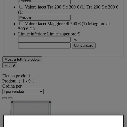
Valore facet
Tra 200 € e 300 €
(
1
)
Tra 200 € e 300 €
(1)
Valore facet
Maggiore di 500 €
(
1
)
Maggiore di
500 €
(1)
Limite inferiore
Limite superiore
€
- €
Mostra tutti 9 prodotti
Filtri
9
Elenco prodotti
Prodotti:
( 1 - 9 )
Ordina per