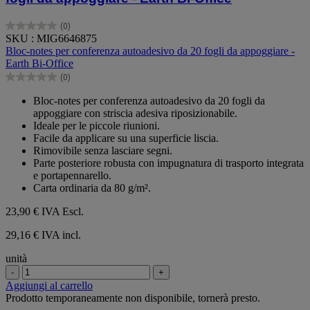
(0)
0.0
SKU : MIG6646875
su
Bloc-notes per conferenza autoadesivo da 20 fogli da appoggiare -
5
Earth Bi-Office
stelle.
(0)
0.0
su
Bloc-notes per conferenza autoadesivo da 20 fogli da
5
appoggiare con striscia adesiva riposizionabile.
stelle.
Ideale per le piccole riunioni.
Facile da applicare su una superficie liscia.
Rimovibile senza lasciare segni.
Parte posteriore robusta con impugnatura di trasporto integrata
e portapennarello.
Carta ordinaria da 80 g/m².
23,90 €
IVA Escl.
29,16 € IVA incl.
unità
-
+
Aggiungi al carrello
Prodotto temporaneamente non disponibile, tornerà presto.