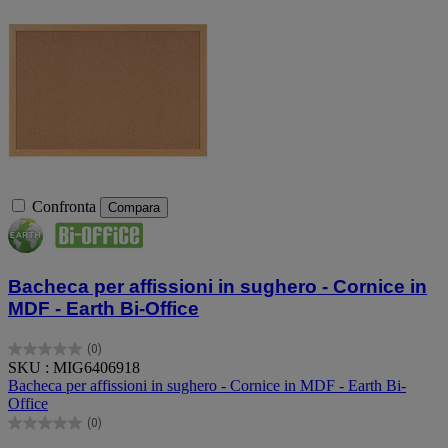
Confronta
Compara
Bacheca per affissioni in sughero - Cornice in
MDF - Earth Bi-Office
(0)
0.0
SKU : MIG6406918
su
Bacheca per affissioni in sughero - Cornice in MDF - Earth Bi-
5
Office
stelle.
(0)
0.0