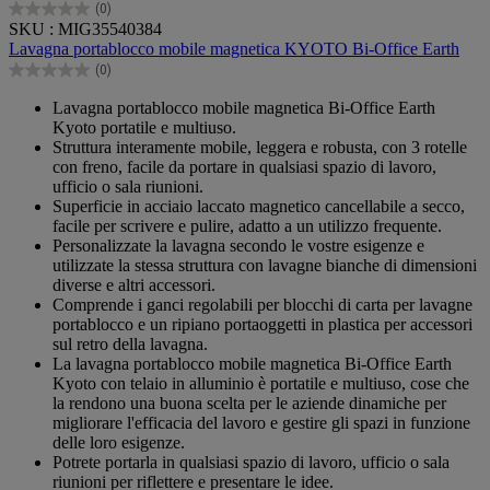
(0)
0.0
SKU : MIG35540384
su
Lavagna portablocco mobile magnetica KYOTO Bi-Office Earth
5
(0)
stelle.
0.0
su
Lavagna portablocco mobile magnetica Bi-Office Earth
5
Kyoto portatile e multiuso.
stelle.
Struttura interamente mobile, leggera e robusta, con 3 rotelle
con freno, facile da portare in qualsiasi spazio di lavoro,
ufficio o sala riunioni.
Superficie in acciaio laccato magnetico cancellabile a secco,
facile per scrivere e pulire, adatto a un utilizzo frequente.
Personalizzate la lavagna secondo le vostre esigenze e
utilizzate la stessa struttura con lavagne bianche di dimensioni
diverse e altri accessori.
Comprende i ganci regolabili per blocchi di carta per lavagne
portablocco e un ripiano portaoggetti in plastica per accessori
sul retro della lavagna.
La lavagna portablocco mobile magnetica Bi-Office Earth
Kyoto con telaio in alluminio è portatile e multiuso, cose che
la rendono una buona scelta per le aziende dinamiche per
migliorare l'efficacia del lavoro e gestire gli spazi in funzione
delle loro esigenze.
Potrete portarla in qualsiasi spazio di lavoro, ufficio o sala
riunioni per riflettere e presentare le idee.