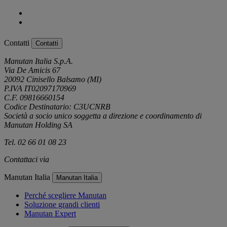
Contatti
Contatti
Manutan Italia S.p.A.
Via De Amicis 67
20092 Cinisello Balsamo (MI)
P.IVA IT02097170969
C.F. 09816660154
Codice Destinatario: C3UCNRB
Società a socio unico soggetta a direzione e coordinamento di
Manutan Holding SA
Tel. 02 66 01 08 23
Contattaci via
e-mail
Manutan Italia
Manutan Italia
Perché scegliere Manutan
Soluzione grandi clienti
Manutan Expert