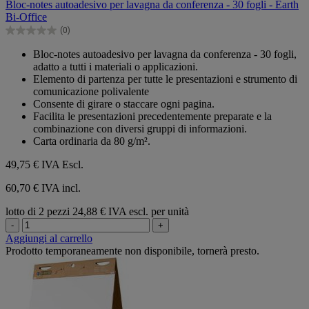
Bloc-notes autoadesivo per lavagna da conferenza - 30 fogli - Earth
5
Bi-Office
stelle.
(0)
0.0
su
Bloc-notes autoadesivo per lavagna da conferenza - 30 fogli,
5
adatto a tutti i materiali o applicazioni.
stelle.
Elemento di partenza per tutte le presentazioni e strumento di
comunicazione polivalente
Consente di girare o staccare ogni pagina.
Facilita le presentazioni precedentemente preparate e la
combinazione con diversi gruppi di informazioni.
Carta ordinaria da 80 g/m².
49,75 €
IVA Escl.
60,70 € IVA incl.
lotto di 2 pezzi
24,88 € IVA escl. per unità
-
+
Aggiungi al carrello
Prodotto temporaneamente non disponibile, tornerà presto.