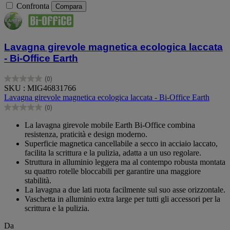
Confronta
Compara
Lavagna girevole magnetica ecologica laccata
- Bi-Office Earth
(0)
0.0
SKU : MIG46831766
su
Lavagna girevole magnetica ecologica laccata - Bi-Office Earth
5
(0)
stelle.
0.0
su
La lavagna girevole mobile Earth Bi-Office combina
5
resistenza, praticità e design moderno.
stelle.
Superficie magnetica cancellabile a secco in acciaio laccato,
facilita la scrittura e la pulizia, adatta a un uso regolare.
Struttura in alluminio leggera ma al contempo robusta montata
su quattro rotelle bloccabili per garantire una maggiore
stabilità.
La lavagna a due lati ruota facilmente sul suo asse orizzontale.
Vaschetta in alluminio extra large per tutti gli accessori per la
scrittura e la pulizia.
Da