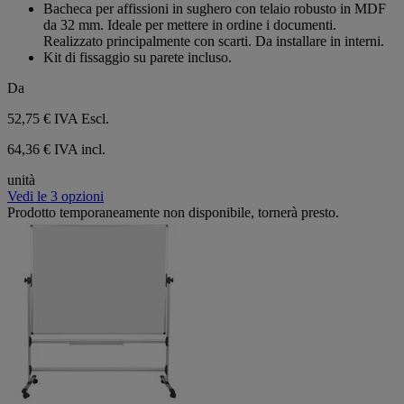
su
Bacheca per affissioni in sughero con telaio robusto in MDF
5
da 32 mm. Ideale per mettere in ordine i documenti.
stelle.
Realizzato principalmente con scarti. Da installare in interni.
Kit di fissaggio su parete incluso.
Da
52,75 €
IVA Escl.
64,36 € IVA incl.
unità
Vedi le 3 opzioni
Prodotto temporaneamente non disponibile, tornerà presto.