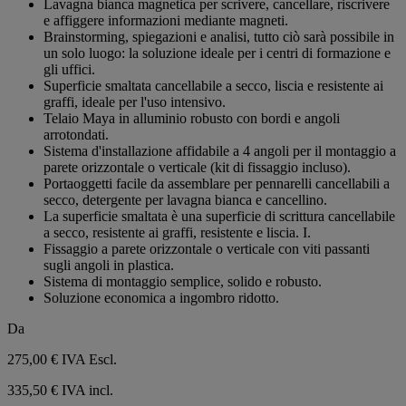
Lavagna bianca magnetica per scrivere, cancellare, riscrivere
5
e affiggere informazioni mediante magneti.
stelle.
Brainstorming, spiegazioni e analisi, tutto ciò sarà possibile in
un solo luogo: la soluzione ideale per i centri di formazione e
gli uffici.
Superficie smaltata cancellabile a secco, liscia e resistente ai
graffi, ideale per l'uso intensivo.
Telaio Maya in alluminio robusto con bordi e angoli
arrotondati.
Sistema d'installazione affidabile a 4 angoli per il montaggio a
parete orizzontale o verticale (kit di fissaggio incluso).
Portaoggetti facile da assemblare per pennarelli cancellabili a
secco, detergente per lavagna bianca e cancellino.
La superficie smaltata è una superficie di scrittura cancellabile
a secco, resistente ai graffi, resistente e liscia. I.
Fissaggio a parete orizzontale o verticale con viti passanti
sugli angoli in plastica.
Sistema di montaggio semplice, solido e robusto.
Soluzione economica a ingombro ridotto.
Da
275,00 €
IVA Escl.
335,50 € IVA incl.