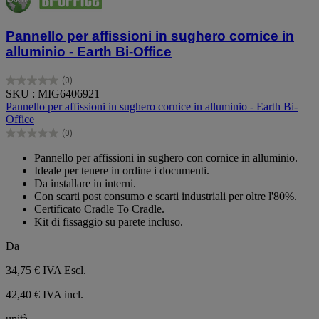
Pannello per affissioni in sughero cornice in
alluminio - Earth Bi-Office
(0)
0.0
SKU : MIG6406921
su
Pannello per affissioni in sughero cornice in alluminio - Earth Bi-
5
Office
stelle.
(0)
0.0
su
Pannello per affissioni in sughero con cornice in alluminio.
5
Ideale per tenere in ordine i documenti.
stelle.
Da installare in interni.
Con scarti post consumo e scarti industriali per oltre l'80%.
Certificato Cradle To Cradle.
Kit di fissaggio su parete incluso.
Da
34,75 €
IVA Escl.
42,40 € IVA incl.
unità