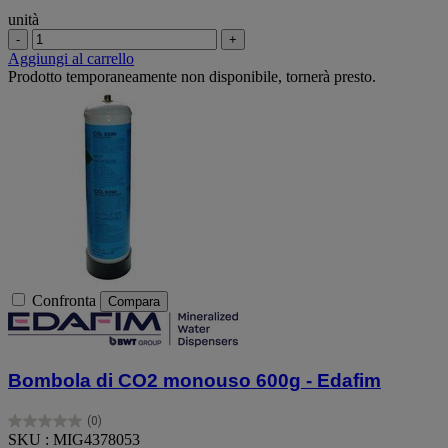
unità
-
+
Aggiungi al carrello
Prodotto temporaneamente non disponibile, tornerà presto.
Confronta
Compara
Bombola di CO2 monouso 600g - Edafim
(0)
0.0
SKU : MIG4378053
su