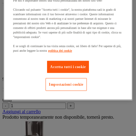
Per noi è importante offrirti una visita personalizzata del nostro sito web!
(0)
stelle.
0.0
Cliccando sul pulsante "Accetta tutti i cookie", la nostra piattaforma sarà in grado di
su
Distributore d'acqua a pedale con rubinetto a collo di cigno.
scambiare informazioni con il tuo browser attraverso i cookie. Queste informazioni
5
Scocca monoblocco robusta in acciaio prelaccato.
consentono al nostro team di marketing e ai nostri partner Internet di misurare le
stelle.
prestazioni del nostro sito Web e di analizzare le tue preferenze di acquisto. Questo ci
4 piedi regolabili per una stabilità ottimale.
consente di offrirti prodotti ancora più personalizzati in base alle tue esigenze e una
Compatibile con numerosi sistemi di filtraggio.
pubblicità adeguata. Se vuoi saperne di più sulle finalità di ogni tipo di cookie, clicca su
Scambiatore in rame per limitare rischi batteriologici.
"impostazioni cookie".
Bocchetta di uscita del rubinetto smontabile per una
manutenzione agevole.
E se scegli di continuare la tua visita senza cookie, sei libero di farlo! Per saperne di più,
puoi anche leggere la nostra
politica dei cookie
Altezza collo di cigno: 200 mm.
Altezza lavandino: 1015 mm.
Lavandino inox: 304 L.
Accetta tutti i cookie
Macchina realizzata in Francia.
935,00 €
IVA Escl.
Impostazioni cookie
1.140,70 € IVA incl.
unità
-
+
Aggiungi al carrello
Prodotto temporaneamente non disponibile, tornerà presto.