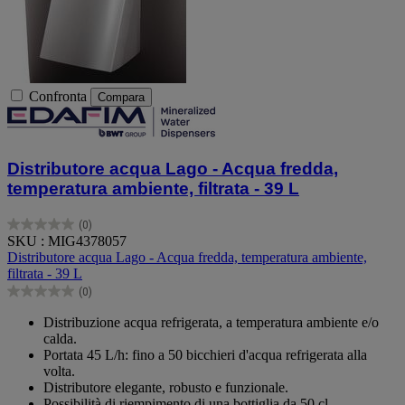
Confronta
Compara
Distributore acqua Lago - Acqua fredda,
temperatura ambiente, filtrata - 39 L
(0)
0.0
SKU : MIG4378057
su
Distributore acqua Lago - Acqua fredda, temperatura ambiente,
5
filtrata - 39 L
stelle.
(0)
0.0
su
Distribuzione acqua refrigerata, a temperatura ambiente e/o
5
calda.
stelle.
Portata 45 L/h: fino a 50 bicchieri d'acqua refrigerata alla
volta.
Distributore elegante, robusto e funzionale.
Possibilità di riempimento di una bottiglia da 50 cl.