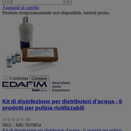
-
+
Aggiungi al carrello
Prodotto temporaneamente non disponibile, tornerà presto.
Confronta
Compara
Kit di disinfezione per distributori d'acqua - 6
prodotti per pulizia riutilizzabili
(0)
0.0
SKU : MIG7835854
su
Kit di disinfezione per distributori d'acqua - 6 prodotti per pulizia