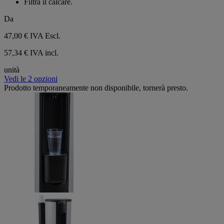
Filtra il calcare.
stelle.
Da
47,00 €
IVA Escl.
57,34 € IVA incl.
unità
Vedi le 2 opzioni
Prodotto temporaneamente non disponibile, tornerà presto.