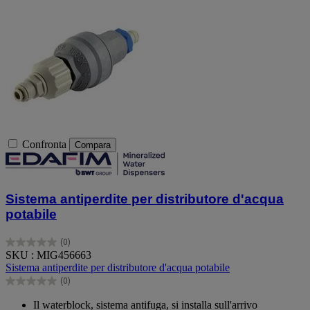
Confronta
Compara
Sistema antiperdite per distributore d'acqua
potabile
(0)
0.0
SKU : MIG456663
su
Sistema antiperdite per distributore d'acqua potabile
5
(0)
stelle.
0.0
su
Il waterblock, sistema antifuga, si installa sull'arrivo