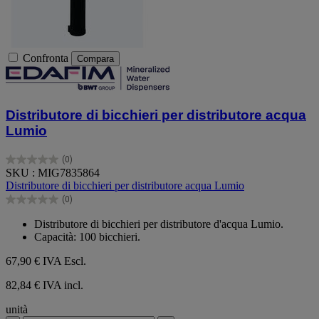
Confronta
Compara
Distributore di bicchieri per distributore acqua
Lumio
(0)
0.0
SKU : MIG7835864
su
Distributore di bicchieri per distributore acqua Lumio
5
(0)
stelle.
0.0
su
Distributore di bicchieri per distributore d'acqua Lumio.
5
Capacità: 100 bicchieri.
stelle.
67,90 €
IVA Escl.
82,84 € IVA incl.
unità