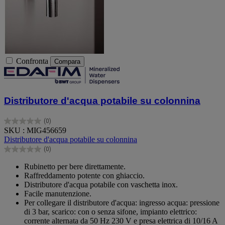
Confronta
Compara
Distributore d'acqua potabile su colonnina
(0)
0.0
SKU : MIG456659
su
Distributore d'acqua potabile su colonnina
5
(0)
stelle.
0.0
su
Rubinetto per bere direttamente.
5
Raffreddamento potente con ghiaccio.
stelle.
Distributore d'acqua potabile con vaschetta inox.
Facile manutenzione.
Per collegare il distributore d'acqua: ingresso acqua: pressione
di 3 bar, scarico: con o senza sifone, impianto elettrico:
corrente alternata da 50 Hz 230 V e presa elettrica di 10/16 A