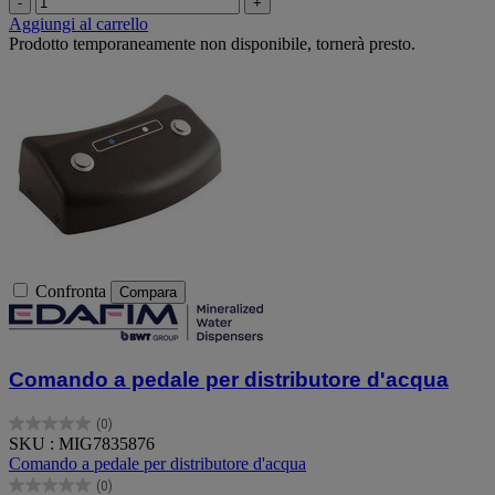
-
+
Aggiungi al carrello
Prodotto temporaneamente non disponibile, tornerà presto.
Confronta
Compara
Comando a pedale per distributore d'acqua
(0)
0.0
SKU : MIG7835876
su
Comando a pedale per distributore d'acqua
5
(0)
stelle.
0.0