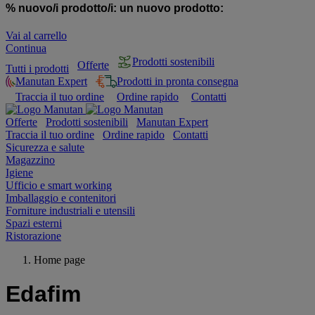
% nuovo/i prodotto/i:
un nuovo prodotto:
Vai al carrello
Continua
Prodotti sostenibili
Offerte
Tutti i prodotti
Manutan Expert
Prodotti in pronta consegna
Traccia il tuo ordine
Ordine rapido
Contatti
Offerte
Prodotti sostenibili
Manutan Expert
Traccia il tuo ordine
Ordine rapido
Contatti
Sicurezza e salute
Magazzino
Igiene
Ufficio e smart working
Imballaggio e contenitori
Forniture industriali e utensili
Spazi esterni
Ristorazione
Home page
Edafim