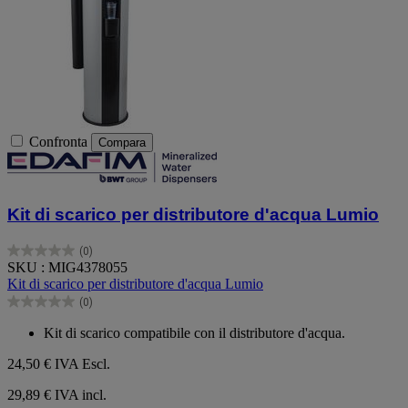
Confronta
Compara
Kit di scarico per distributore d'acqua Lumio
(0)
0.0
SKU : MIG4378055
su
Kit di scarico per distributore d'acqua Lumio
5
(0)
stelle.
0.0
su
Kit di scarico compatibile con il distributore d'acqua.
5
stelle.
24,50 €
IVA Escl.
29,89 € IVA incl.