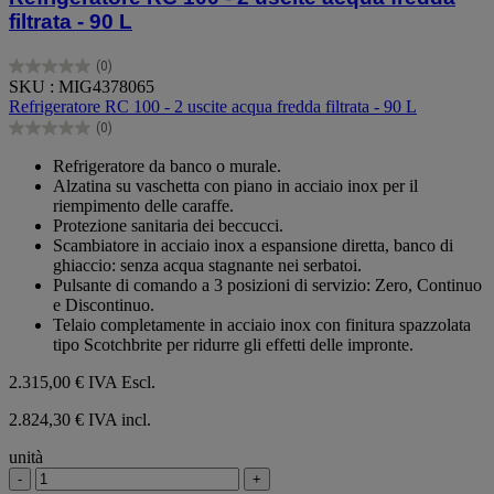
filtrata - 90 L
(0)
0.0
SKU : MIG4378065
su
Refrigeratore RC 100 - 2 uscite acqua fredda filtrata - 90 L
5
(0)
stelle.
0.0
su
Refrigeratore da banco o murale.
5
Alzatina su vaschetta con piano in acciaio inox per il
stelle.
riempimento delle caraffe.
Protezione sanitaria dei beccucci.
Scambiatore in acciaio inox a espansione diretta, banco di
ghiaccio: senza acqua stagnante nei serbatoi.
Pulsante di comando a 3 posizioni di servizio: Zero, Continuo
e Discontinuo.
Telaio completamente in acciaio inox con finitura spazzolata
tipo Scotchbrite per ridurre gli effetti delle impronte.
2.315,00 €
IVA Escl.
2.824,30 € IVA incl.
unità
-
+