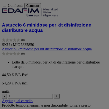
Confronta
Compara
Astuccio 6 minidose per kit disinfezione
distributore acqua
(0)
0.0
SKU : MIG7835850
su
Astuccio 6 minidose per kit disinfezione distributore acqua
5
(0)
stelle.
0.0
su
Lotto da 6 minidosi per kit di disinfezione per distributore
5
d'acqua.
stelle.
44,50 €
IVA Escl.
54,29 € IVA incl.
unità
-
+
Aggiungi al carrello
Prodotto temporaneamente non disponibile, tornerà presto.