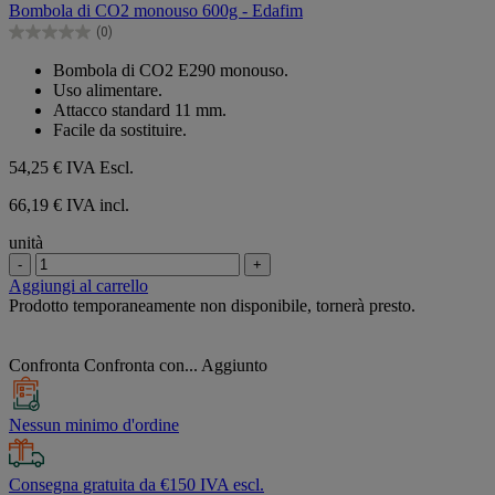
Bombola di CO2 monouso 600g - Edafim
5
(0)
stelle.
0.0
su
Bombola di CO2 E290 monouso.
5
Uso alimentare.
stelle.
Attacco standard 11 mm.
Facile da sostituire.
54,25 €
IVA Escl.
66,19 € IVA incl.
unità
-
+
Aggiungi al carrello
Prodotto temporaneamente non disponibile, tornerà presto.
Confronta
Confronta con...
Aggiunto
Nessun minimo d'ordine
Consegna gratuita da €150 IVA escl.