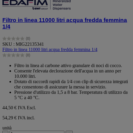
Filtro in linea 11000 litri acqua fredda femmina
1/4
(0)
0.0
SKU : MIG22135341
su
Filtro in linea 11000 litri acqua fredda femmina 1/4
5
(0)
stelle.
0.0
su
Filtro in linea al carbone attivo granulare di noci di cocco.
5
Consente l'elevata declorazione dell'acqua in un anno per
stelle.
10.000 litri.
Dotato di raccordi rapidi da 1⁄4 con clip di sicurezza integrati
che consentono di assicurare la messa in servizio.
Pressione d'utilizzo da 1,5 a 8 bar. Temperatura di utilizzo da
5 °C a 40 °C.
44,50 €
IVA Escl.
54,29 € IVA incl.
unità