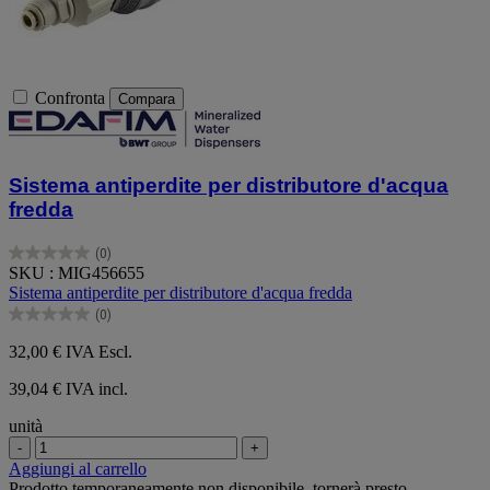
Confronta
Compara
Sistema antiperdite per distributore d'acqua
fredda
(0)
0.0
SKU : MIG456655
su
Sistema antiperdite per distributore d'acqua fredda
5
(0)
stelle.
0.0
su
32,00 €
IVA Escl.
5
stelle.
39,04 € IVA incl.
unità
-
+
Aggiungi al carrello
Prodotto temporaneamente non disponibile, tornerà presto.