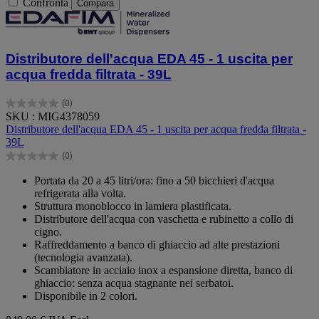
Confronta
Compara
Distributore dell'acqua EDA 45 - 1 uscita per
acqua fredda filtrata - 39L
(0)
0.0
SKU : MIG4378059
su
Distributore dell'acqua EDA 45 - 1 uscita per acqua fredda filtrata -
5
39L
stelle.
(0)
0.0
su
Portata da 20 a 45 litri/ora: fino a 50 bicchieri d'acqua
5
refrigerata alla volta.
stelle.
Struttura monoblocco in lamiera plastificata.
Distributore dell'acqua con vaschetta e rubinetto a collo di
cigno.
Raffreddamento a banco di ghiaccio ad alte prestazioni
(tecnologia avanzata).
Scambiatore in acciaio inox a espansione diretta, banco di
ghiaccio: senza acqua stagnante nei serbatoi.
Disponibile in 2 colori.