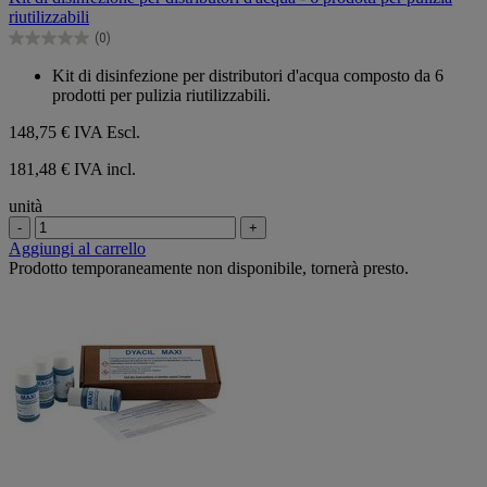
5
riutilizzabili
stelle.
(0)
0.0
su
Kit di disinfezione per distributori d'acqua composto da 6
5
prodotti per pulizia riutilizzabili.
stelle.
148,75 €
IVA Escl.
181,48 € IVA incl.
unità
-
+
Aggiungi al carrello
Prodotto temporaneamente non disponibile, tornerà presto.