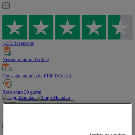
×
4,3/5 Recensioni
Nessun minimo d'ordine
Consegna gratuita da €150 IVA escl.
Reso entro 30 giorni
Ricerca
Contenuti del sito consigliati e menù cronologia delle ricerche
Account
Accedi
×
Continua senza accettare