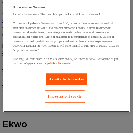
% nuovo/i prodotto/i:
un nuovo prodotto:
Benvenuto in Manutan
Vai al carrello
Per noi è importante offrirti una visita personalizzata del nostro sito web!
Continua
Cliccando sul pulsante "Accetta tutti i cookie", la nostra piattaforma sarà in grado di
Prodotti sostenibili
Offerte
scambiare informazioni con il tuo browser attraverso i cookie. Queste informazioni
Tutti i prodotti
consentono al nostro team di marketing e ai nostri partner Internet di misurare le
Manutan Expert
Prodotti in pronta consegna
prestazioni del nostro sito Web e di analizzare le tue preferenze di acquisto. Questo ci
Traccia il tuo ordine
Ordine rapido
Contatti
consente di offrirti prodotti ancora più personalizzati in base alle tue esigenze e una
pubblicità adeguata. Se vuoi saperne di più sulle finalità di ogni tipo di cookie, clicca su
"impostazioni cookie".
Offerte
Prodotti sostenibili
Manutan Expert
Traccia il tuo ordine
Ordine rapido
Contatti
E se scegli di continuare la tua visita senza cookie, sei libero di farlo! Per saperne di più,
Sicurezza e salute
puoi anche leggere la nostra
politica dei cookie
Magazzino
Igiene
Ufficio e smart working
Accetta tutti i cookie
Imballaggio e contenitori
Forniture industriali e utensili
Spazi esterni
Impostazioni cookie
Ristorazione
Home page
Ekwo