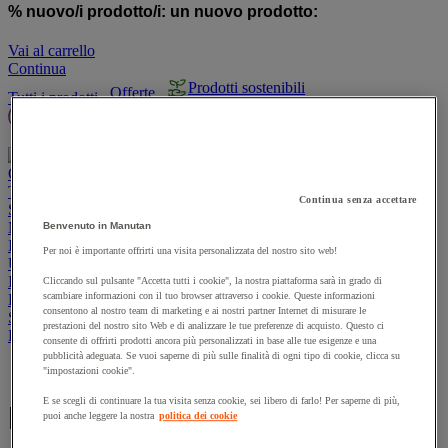
% nuovo/i prodotto/i:
un nuovo prodotto:
Vai al carrello
Continua
Prodotti sostenibili
Offerte
Tutti i prodotti
Manutan Expert
Prodotti in pronta consegna
Traccia il tuo ordine
Ordine rapido
Contatti
Offerte
Prodotti sostenibili
Manutan Expert
Traccia il tuo ordine
Ordine rapido
Contatti
Continua senza accettare
Sicurezza e salute
Magazzino
Benvenuto in Manutan
Igiene
Per noi è importante offrirti una visita personalizzata del nostro sito web!
Ufficio e smart working
Imballaggio e contenitori
Cliccando sul pulsante "Accetta tutti i cookie", la nostra piattaforma sarà in grado di
scambiare informazioni con il tuo browser attraverso i cookie. Queste informazioni
Forniture industriali e utensili
consentono al nostro team di marketing e ai nostri partner Internet di misurare le
Spazi esterni
prestazioni del nostro sito Web e di analizzare le tue preferenze di acquisto. Questo ci
Ristorazione
consente di offrirti prodotti ancora più personalizzati in base alle tue esigenze e una
pubblicità adeguata. Se vuoi saperne di più sulle finalità di ogni tipo di cookie, clicca su
Home page
"impostazioni cookie".
E se scegli di continuare la tua visita senza cookie, sei libero di farlo! Per saperne di più,
Epos
puoi anche leggere la nostra
politica dei cookie