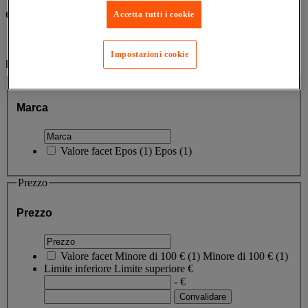
Categorie
Accetta tutti i cookie
Ufficio e smart working
(1)
Impostazioni cookie
Filtra per
Marca
Marca
Valore facet
Epos
(
1
)
Epos
(1)
Prezzo
Prezzo
Valore facet
Minore di 100 €
(
1
)
Minore di 100 €
(1)
Limite inferiore
Limite superiore
€
- €