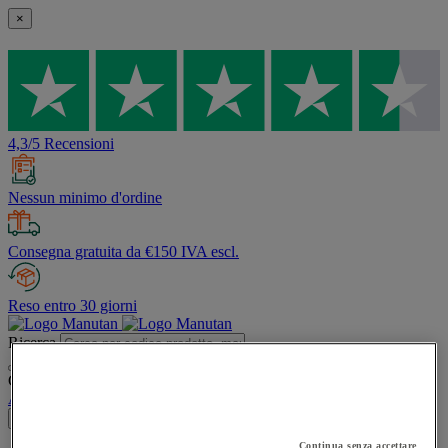
×
4,3/5 Recensioni
Nessun minimo d'ordine
Consegna gratuita da €150 IVA escl.
Reso entro 30 giorni
Ricerca
Contenuti del sito consigliati e menù cronologia delle ricerche
Account
Accedi
×
Continua senza accettare