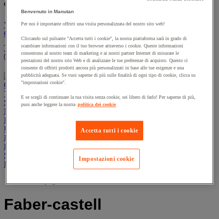
% nuovo/i prodotto/i:
un nuovo prodotto:
Benvenuto in Manutan
Vai al carrello
Per noi è importante offrirti una visita personalizzata del nostro sito web!
Continua
Cliccando sul pulsante "Accetta tutti i cookie", la nostra piattaforma sarà in grado di
Prodotti sostenibili
Offerte
scambiare informazioni con il tuo browser attraverso i cookie. Queste informazioni
Tutti i prodotti
consentono al nostro team di marketing e ai nostri partner Internet di misurare le
Manutan Expert
Prodotti in pronta consegna
prestazioni del nostro sito Web e di analizzare le tue preferenze di acquisto. Questo ci
Traccia il tuo ordine
Ordine rapido
Contatti
consente di offrirti prodotti ancora più personalizzati in base alle tue esigenze e una
pubblicità adeguata. Se vuoi saperne di più sulle finalità di ogni tipo di cookie, clicca su
"impostazioni cookie".
Offerte
Prodotti sostenibili
Manutan Expert
Traccia il tuo ordine
Ordine rapido
Contatti
E se scegli di continuare la tua visita senza cookie, sei libero di farlo! Per saperne di più,
Sicurezza e salute
puoi anche leggere la nostra
politica dei cookie
Magazzino
Igiene
Ufficio e smart working
Accetta tutti i cookie
Imballaggio e contenitori
Forniture industriali e utensili
Spazi esterni
Impostazioni cookie
Ristorazione
Home page
Faber-castell