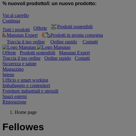
% nuovo/i prodotto/i:
un nuovo prodotto:
Vai al carrello
Continua
Prodotti sostenibili
Offerte
Tutti i prodotti
Manutan Expert
Prodotti in pronta consegna
Traccia il tuo ordine
Ordine rapido
Contatti
Offerte
Prodotti sostenibili
Manutan Expert
Traccia il tuo ordine
Ordine rapido
Contatti
Sicurezza e salute
Magazzino
Igiene
Ufficio e smart working
Imballaggio e contenitori
Forniture industriali e utensili
Spazi esterni
Ristorazione
Home page
Fellowes