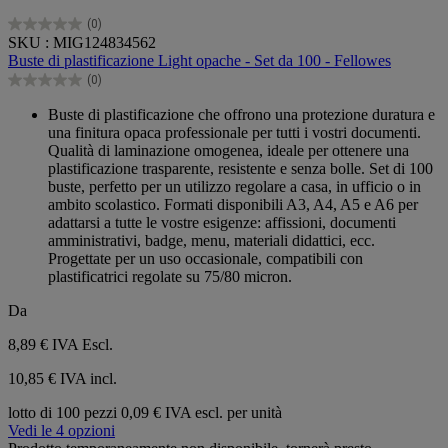
(0)
0.0
SKU : MIG124834562
su
Buste di plastificazione Light opache - Set da 100 - Fellowes
5
(0)
stelle.
0.0
su
Buste di plastificazione che offrono una protezione duratura e
5
una finitura opaca professionale per tutti i vostri documenti.
stelle.
Qualità di laminazione omogenea, ideale per ottenere una
plastificazione trasparente, resistente e senza bolle. Set di 100
buste, perfetto per un utilizzo regolare a casa, in ufficio o in
ambito scolastico. Formati disponibili A3, A4, A5 e A6 per
adattarsi a tutte le vostre esigenze: affissioni, documenti
amministrativi, badge, menu, materiali didattici, ecc.
Progettate per un uso occasionale, compatibili con
plastificatrici regolate su 75/80 micron.
Da
8,89 €
IVA Escl.
10,85 € IVA incl.
lotto di 100 pezzi
0,09 € IVA escl. per unità
Vedi le 4 opzioni