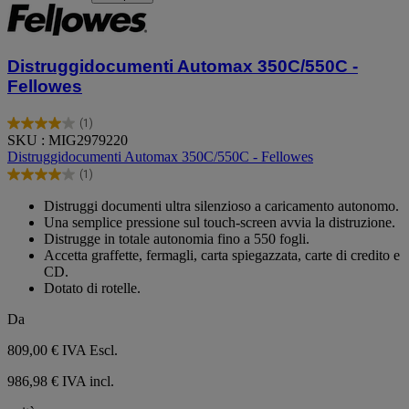
Distruggidocumenti Automax 350C/550C -
Fellowes
(1)
4.0
SKU : MIG2979220
su
Distruggidocumenti Automax 350C/550C - Fellowes
5
(1)
stelle.
4.0
1
su
Distruggi documenti ultra silenzioso a caricamento autonomo.
recensione
5
Una semplice pressione sul touch-screen avvia la distruzione.
stelle.
Distrugge in totale autonomia fino a 550 fogli.
1
Accetta graffette, fermagli, carta spiegazzata, carte di credito e
recensione
CD.
Dotato di rotelle.
Da
809,00 €
IVA Escl.
986,98 € IVA incl.