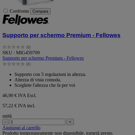
Confronta
Compara
Supporto per schermo Premium - Fellowes
(0)
0.0
SKU : MIG459709
su
Supporto per schermo Premium - Fellowes
5
(0)
stelle.
0.0
su
Supporto con 5 regolazioni in altezza.
5
Altezza di vista comoda.
stelle.
Scegliete l'altezza che fa per voi
46,90 €
IVA Escl.
57,22 € IVA incl.
unità
-
+
Aggiungi al carrello
Prodotto temporaneamente non disponibile, tornerà presto.