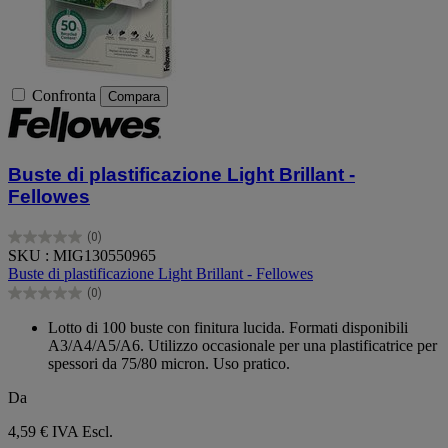
Confronta
Compara
Buste di plastificazione Light Brillant -
Fellowes
(0)
0.0
SKU : MIG130550965
su
Buste di plastificazione Light Brillant - Fellowes
5
(0)
stelle.
0.0
su
Lotto di 100 buste con finitura lucida. Formati disponibili
5
A3/A4/A5/A6. Utilizzo occasionale per una plastificatrice per
stelle.
spessori da 75/80 micron. Uso pratico.
Da
4,59 €
IVA Escl.