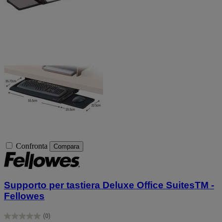
Confronta
Compara
Supporto per tastiera Deluxe Office SuitesTM -
Fellowes
(0)
0.0