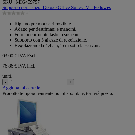
SKU : MIG459757
su
Supporto per tastiera Deluxe Office SuitesTM - Fellowes
5
(0)
stelle.
0.0
su
Ripiano per mouse rimovibile.
5
Adatto per destrimani e mancini.
stelle.
Fermi incorporati: tastiera sostenuta.
Supporto con 3 altezze di regolazione.
Regolazione da 4,4 a 5,4 cm sotto la scrivania.
63,00 €
IVA Escl.
76,86 € IVA incl.
unità
-
+
Aggiungi al carrello
Prodotto temporaneamente non disponibile, tornerà presto.