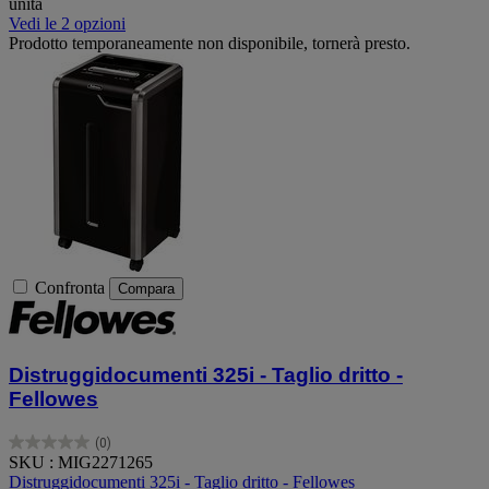
unità
Vedi le 2 opzioni
Prodotto temporaneamente non disponibile, tornerà presto.
Confronta
Compara
Distruggidocumenti 325i - Taglio dritto -
Fellowes
(0)
0.0
SKU : MIG2271265
su
Distruggidocumenti 325i - Taglio dritto - Fellowes