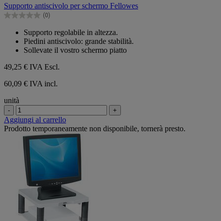
su
Supporto antiscivolo per schermo Fellowes
5
(0)
stelle.
0.0
su
Supporto regolabile in altezza.
5
Piedini antiscivolo: grande stabilità.
stelle.
Sollevate il vostro schermo piatto
49,25 €
IVA Escl.
60,09 € IVA incl.
unità
-
+
Aggiungi al carrello
Prodotto temporaneamente non disponibile, tornerà presto.