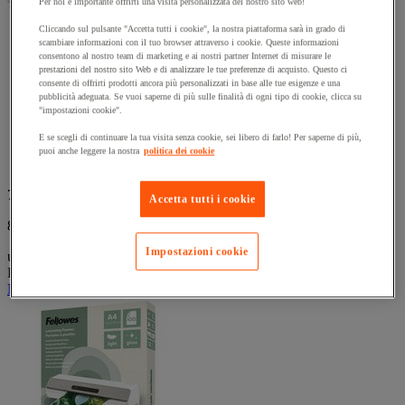
(0)
Per noi è importante offrirti una visita personalizzata del nostro sito web!
stelle.
0.0
su
Cliccando sul pulsante "Accetta tutti i cookie", la nostra piattaforma sarà in grado di
Perforilegatrice elettrica, per un utilizzo senza sforzi.
5
scambiare informazioni con il tuo browser attraverso i cookie. Queste informazioni
Finitura a dorsi metallici per un risultato professionale di
stelle.
consentono al nostro team di marketing e ai nostri partner Internet di misurare le
qualità.
prestazioni del nostro sito Web e di analizzare le tue preferenze di acquisto. Questo ci
Punzoni selezionabili per rilegare documenti in formato A4 e
consente di offrirti prodotti ancora più personalizzati in base alle tue esigenze e una
A5.
pubblicità adeguata. Se vuoi saperne di più sulle finalità di ogni tipo di cookie, clicca su
"impostazioni cookie".
Controllo di chiusura preselezionabile per chiudere
agevolmente i dorsi.
E se scegli di continuare la tua visita senza cookie, sei libero di farlo! Per saperne di più,
Ampio cassetto portaoggetti frontale per dorsi e selettore
puoi anche leggere la nostra
politica dei cookie
brevettato del diametro dei dorsi.
735,00 €
IVA Escl.
Accetta tutti i cookie
896,70 € IVA incl.
Impostazioni cookie
unità
Prodotto temporaneamente non disponibile, tornerà presto.
Novità