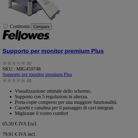
Confronta
Compara
Supporto per monitor premium Plus
(0)
0.0
SKU : MIG459748
su
Supporto per monitor premium Plus
5
(0)
stelle.
0.0
su
Visualizzazione ottimale dello schermo.
5
Supporto con 5 regolazioni in altezza.
stelle.
Porta-copie compreso per una maggiore funzionalità.
Cassetti e canalina per il passaggio di cavi integrati.
Migliorate il vostro comfort
65,50 €
IVA Escl.
79,91 € IVA incl.