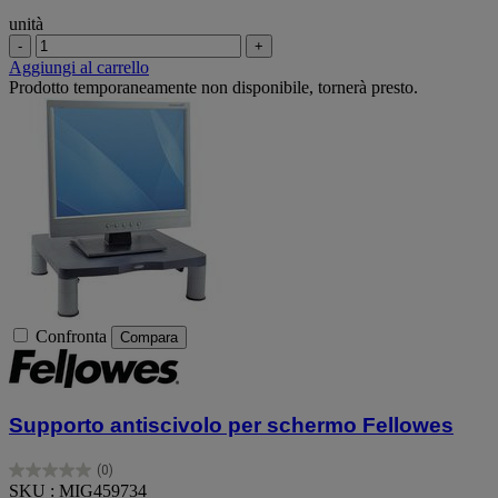
unità
-
+
Aggiungi al carrello
Prodotto temporaneamente non disponibile, tornerà presto.
Confronta
Compara
Supporto antiscivolo per schermo Fellowes
(0)
0.0
SKU : MIG459734