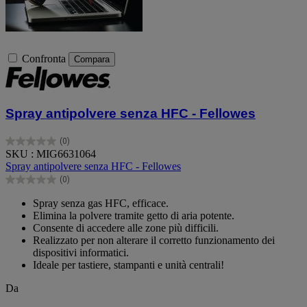
Confronta
Compara
Spray antipolvere senza HFC - Fellowes
(0)
0.0
SKU : MIG6631064
su
Spray antipolvere senza HFC - Fellowes
5
(0)
stelle.
0.0
su
Spray senza gas HFC, efficace.
5
Elimina la polvere tramite getto di aria potente.
stelle.
Consente di accedere alle zone più difficili.
Realizzato per non alterare il corretto funzionamento dei
dispositivi informatici.
Ideale per tastiere, stampanti e unità centrali!
Da