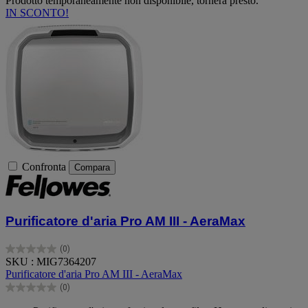
Prodotto temporaneamente non disponibile, tornerà presto.
IN SCONTO!
Confronta
Compara
Purificatore d'aria Pro AM III - AeraMax
(0)
0.0
SKU : MIG7364207
su
Purificatore d'aria Pro AM III - AeraMax
5
(0)
stelle.
0.0
su