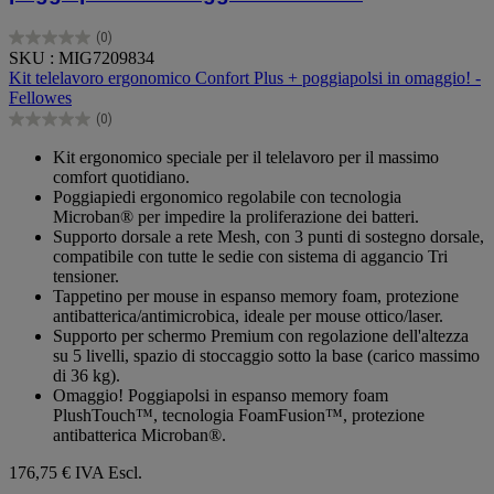
(0)
0.0
SKU : MIG7209834
su
Kit telelavoro ergonomico Confort Plus + poggiapolsi in omaggio! -
5
Fellowes
stelle.
(0)
0.0
su
Kit ergonomico speciale per il telelavoro per il massimo
5
comfort quotidiano.
stelle.
Poggiapiedi ergonomico regolabile con tecnologia
Microban® per impedire la proliferazione dei batteri.
Supporto dorsale a rete Mesh, con 3 punti di sostegno dorsale,
compatibile con tutte le sedie con sistema di aggancio Tri
tensioner.
Tappetino per mouse in espanso memory foam, protezione
antibatterica/antimicrobica, ideale per mouse ottico/laser.
Supporto per schermo Premium con regolazione dell'altezza
su 5 livelli, spazio di stoccaggio sotto la base (carico massimo
di 36 kg).
Omaggio! Poggiapolsi in espanso memory foam
PlushTouch™, tecnologia FoamFusion™, protezione
antibatterica Microban®.
176,75 €
IVA Escl.