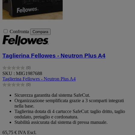
Confronta
Compara
Taglierina Fellowes - Neutron Plus A4
(0)
0.0
SKU : MIG1987688
su
Taglierina Fellowes - Neutron Plus A4
5
(0)
stelle.
0.0
su
Sicurezza garantita dal sistema SafeCut.
5
Organizzazione semplificata grazie a 3 scomparti integrati
stelle.
nella base.
Taglierina dotata di 4 cartucce SafeCut: taglio dritto, taglio
ondulato, pretaglio e cordonatura.
Stabilità assicurata dal sistema di pressa manuale.
65,75 €
IVA Escl.