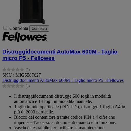
Confronta
Compara
Distruggidocumenti AutoMax 600M - Taglio
micro P5 - Fellowes
(0)
0.0
SKU : MIG5587627
su
Distruggidocumenti AutoMax 600M - Taglio micro P5 - Fellowes
5
(0)
stelle.
0.0
su
Il distruggidocumenti distrugge 600 fogli in modalità
5
automatica e 14 fogli in modalità manuale.
stelle.
Taglio in microparticelle (DIN P-5), distrugge 1 foglio A4 in
più di 2000 particelle.
Blocco del contenitore tramite codice PIN a 4 cifre che
impedisce l’accesso ai documenti quando è in funzione.
Vaschetta estraibile per facilitare la manutenzione.