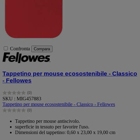
Confronta
Compara
Tappetino per mouse ecosostenibile - Classico
- Fellowes
(0)
0.0
SKU : MIG457883
su
Tappetino per mouse ecosostenibile - Classico - Fellowes
5
(0)
stelle.
0.0
su
Tappetino per mouse antiscivolo.
5
superficie in tessuto per favorire l'uso.
stelle.
Dimensioni del tappetino: 0,60 x 23,00 x 19,00 cm