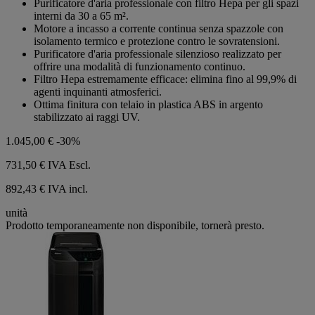
Purificatore d'aria professionale con filtro Hepa per gli spazi
5
interni da 30 a 65 m².
stelle.
Motore a incasso a corrente continua senza spazzole con
isolamento termico e protezione contro le sovratensioni.
Purificatore d'aria professionale silenzioso realizzato per
offrire una modalità di funzionamento continuo.
Filtro Hepa estremamente efficace: elimina fino al 99,9% di
agenti inquinanti atmosferici.
Ottima finitura con telaio in plastica ABS in argento
stabilizzato ai raggi UV.
1.045,00 €
-30%
731,50 €
IVA Escl.
892,43 € IVA incl.
unità
Prodotto temporaneamente non disponibile, tornerà presto.