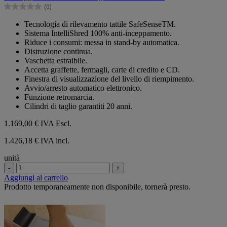
5
(0)
stelle.
0.0
su
Tecnologia di rilevamento tattile SafeSenseTM.
5
Sistema IntelliShred 100% anti-inceppamento.
stelle.
Riduce i consumi: messa in stand-by automatica.
Distruzione continua.
Vaschetta estraibile.
Accetta graffette, fermagli, carte di credito e CD.
Finestra di visualizzazione del livello di riempimento.
Avvio/arresto automatico elettronico.
Funzione retromarcia.
Cilindri di taglio garantiti 20 anni.
1.169,00 €
IVA Escl.
1.426,18 € IVA incl.
unità
-
+
Aggiungi al carrello
Prodotto temporaneamente non disponibile, tornerà presto.