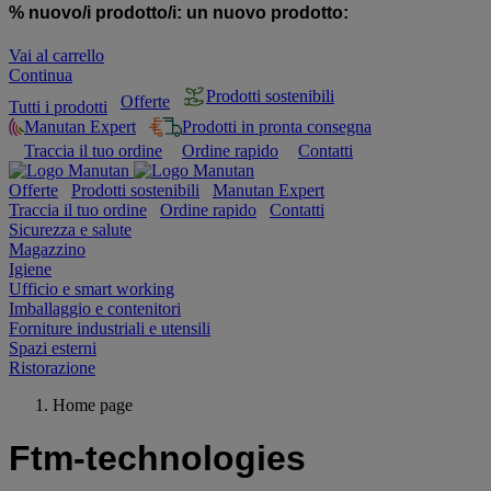
% nuovo/i prodotto/i:
un nuovo prodotto:
Vai al carrello
Continua
Prodotti sostenibili
Offerte
Tutti i prodotti
Manutan Expert
Prodotti in pronta consegna
Traccia il tuo ordine
Ordine rapido
Contatti
Offerte
Prodotti sostenibili
Manutan Expert
Traccia il tuo ordine
Ordine rapido
Contatti
Sicurezza e salute
Magazzino
Igiene
Ufficio e smart working
Imballaggio e contenitori
Forniture industriali e utensili
Spazi esterni
Ristorazione
Home page
Ftm-technologies