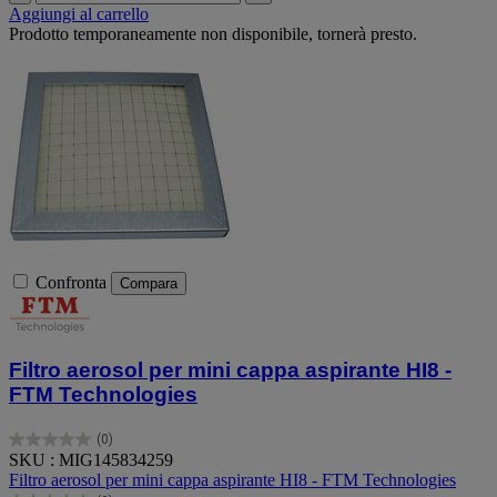
Aggiungi al carrello
Prodotto temporaneamente non disponibile, tornerà presto.
Confronta
Compara
Filtro aerosol per mini cappa aspirante HI8 -
FTM Technologies
(0)
0.0
SKU : MIG145834259
su
Filtro aerosol per mini cappa aspirante HI8 - FTM Technologies
5