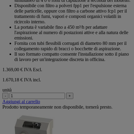
simultaneo di 4 o 6 fonti di captazione a seconda del modello.
stelle.
Disponibile con filtro a polveri fpp1 per l'espulsione esterna
delle particelle, oppure con filtro a carbone attivo fcp1 per il
trattamento di fumi, vapori e composti organici volatili in
ricircolo interno.
La portata è variabile fino a 450 m³/h per adattare
l'aspirazione al numero di postazioni attive e alla natura delle
emissioni.
Fornita con tubi flessibili corrugati di diametro 80 mm per il
collegamento rapido di bracci o bocchette di aspirazione.
Il suo formato compatto consente l'installazione sotto il piano
di lavoro per un'integrazione discreta in officina.
1.369,00 €
IVA Escl.
1.670,18 € IVA incl.
unità
-
+
Aggiungi al carrello
Prodotto temporaneamente non disponibile, tornerà presto.