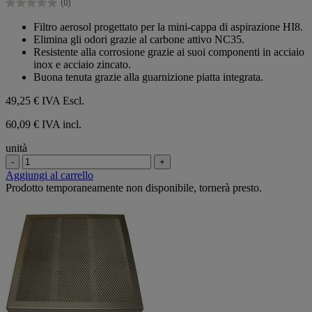
(0)
stelle.
0.0
su
Filtro aerosol progettato per la mini-cappa di aspirazione HI8.
5
Elimina gli odori grazie al carbone attivo NC35.
stelle.
Resistente alla corrosione grazie ai suoi componenti in acciaio
inox e acciaio zincato.
Buona tenuta grazie alla guarnizione piatta integrata.
49,25 €
IVA Escl.
60,09 € IVA incl.
unità
-
+
Aggiungi al carrello
Prodotto temporaneamente non disponibile, tornerà presto.