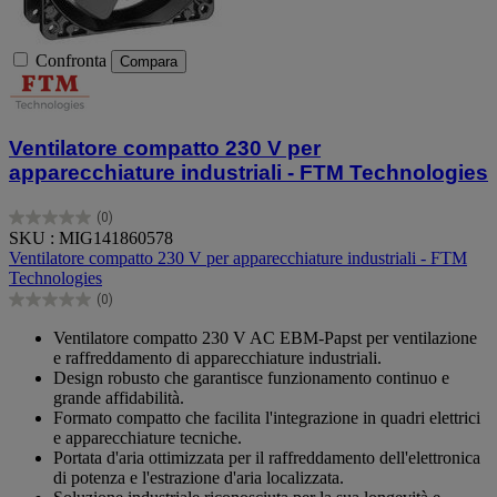
Confronta
Compara
Ventilatore compatto 230 V per
apparecchiature industriali - FTM Technologies
(0)
0.0
SKU : MIG141860578
su
Ventilatore compatto 230 V per apparecchiature industriali - FTM
5
Technologies
stelle.
(0)
0.0
su
Ventilatore compatto 230 V AC EBM-Papst per ventilazione
5
e raffreddamento di apparecchiature industriali.
stelle.
Design robusto che garantisce funzionamento continuo e
grande affidabilità.
Formato compatto che facilita l'integrazione in quadri elettrici
e apparecchiature tecniche.
Portata d'aria ottimizzata per il raffreddamento dell'elettronica
di potenza e l'estrazione d'aria localizzata.