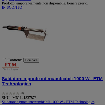
Prodotto temporaneamente non disponibile, tornerà presto.
IN SCONTO!
Confronta
Compara
Saldatore a punte intercambiabili 1000 W - FTM
Technologies
(0)
0.0
SKU : MIG141837873
su
Saldatore a punte intercambiabili 1000 W - FTM Technologies
5