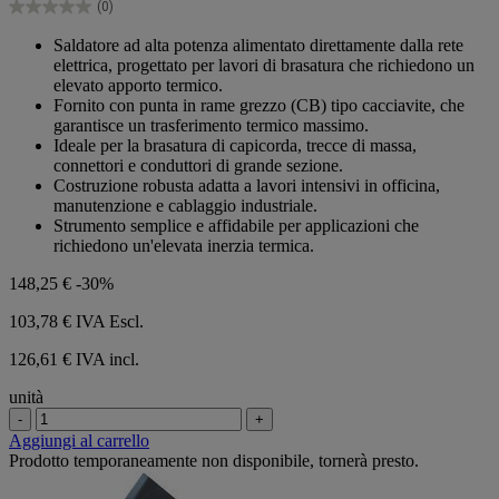
(0)
stelle.
0.0
su
Saldatore ad alta potenza alimentato direttamente dalla rete
5
elettrica, progettato per lavori di brasatura che richiedono un
stelle.
elevato apporto termico.
Fornito con punta in rame grezzo (CB) tipo cacciavite, che
garantisce un trasferimento termico massimo.
Ideale per la brasatura di capicorda, trecce di massa,
connettori e conduttori di grande sezione.
Costruzione robusta adatta a lavori intensivi in officina,
manutenzione e cablaggio industriale.
Strumento semplice e affidabile per applicazioni che
richiedono un'elevata inerzia termica.
148,25 €
-30%
103,78 €
IVA Escl.
126,61 € IVA incl.
unità
-
+
Aggiungi al carrello
Prodotto temporaneamente non disponibile, tornerà presto.