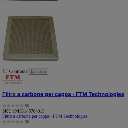
Confronta
Compara
Filtro a carbone per cappa - FTM Technologies
(0)
0.0
SKU : MIG145784013
su
Filtro a carbone per cappa - FTM Technologies
5
(0)
stelle.
0.0