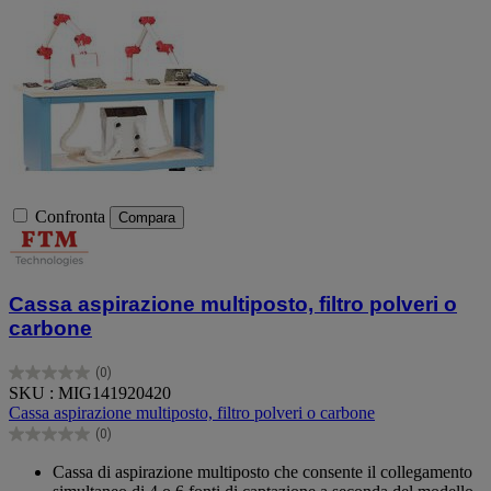
Confronta
Compara
Cassa aspirazione multiposto, filtro polveri o
carbone
(0)
0.0
SKU : MIG141920420
su
Cassa aspirazione multiposto, filtro polveri o carbone
5
(0)
stelle.
0.0
su
Cassa di aspirazione multiposto che consente il collegamento
5