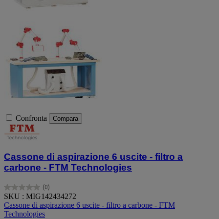
Confronta
Compara
Cassone di aspirazione 6 uscite - filtro a
carbone - FTM Technologies
(0)
0.0
SKU : MIG142434272
su
Cassone di aspirazione 6 uscite - filtro a carbone - FTM
5
Technologies
stelle.