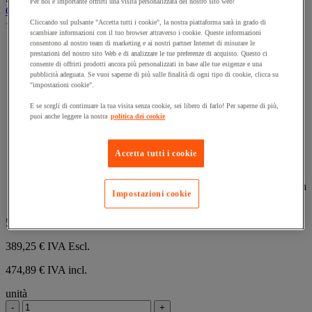
su
Per noi è importante offrirti una visita personalizzata del nostro sito web!
Corpo dual solo
5
Cliccando sul pulsante "Accetta tutti i cookie", la nostra piattaforma sarà in grado di
(0)
stelle.
0.0
scambiare informazioni con il tuo browser attraverso i cookie. Queste informazioni
su
consentono al nostro team di marketing e ai nostri partner Internet di misurare le
Corpo Dual solo per ferro da saldare e risaldare.
5
prestazioni del nostro sito Web e di analizzare le tue preferenze di acquisto. Questo ci
Regolazione rapida e precisa delle temperature pilotata da
consente di offrirti prodotti ancora più personalizzati in base alle tue esigenze e una
stelle.
microprocessore.
pubblicità adeguata. Se vuoi saperne di più sulle finalità di ogni tipo di cookie, clicca su
Auto-diagnostica delle anomalie di funzionamento tramite
"impostazioni cookie".
visualizzazione dei messaggi di errore.
E se scegli di continuare la tua visita senza cookie, sei libero di farlo! Per saperne di più,
Tre livelli di programmazione (stand-by e blocco temperatura
puoi anche leggere la nostra
politica dei cookie
+ offset*).
Regolazione tramite pacchetto d'onda (conformità CEM) e
microprocessore pilota di tipo ST6.
Accetta tutti i cookie
Scatola Dual con display della temperatura programmata e
della temperatura reale.
*Funzione Offset: far coincidere la temperatura del guasto con
Impostazioni cookie
quella visualizzata.
519,00 €
-25%
389,25 €
IVA Escl.
474,89 € IVA incl.
unità
-
+