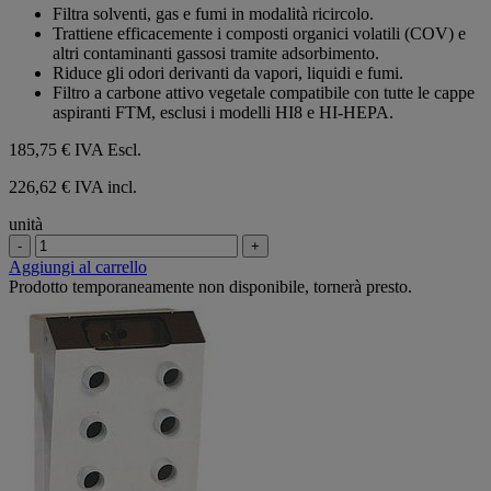
su
Filtra solventi, gas e fumi in modalità ricircolo.
5
Trattiene efficacemente i composti organici volatili (COV) e
stelle.
altri contaminanti gassosi tramite adsorbimento.
Riduce gli odori derivanti da vapori, liquidi e fumi.
Filtro a carbone attivo vegetale compatibile con tutte le cappe
aspiranti FTM, esclusi i modelli HI8 e HI-HEPA.
185,75 €
IVA Escl.
226,62 € IVA incl.
unità
-
+
Aggiungi al carrello
Prodotto temporaneamente non disponibile, tornerà presto.