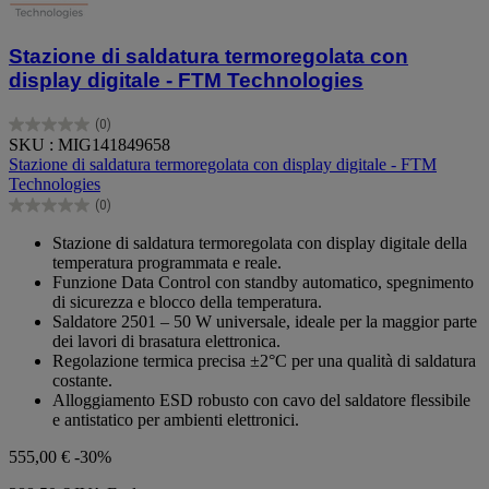
Stazione di saldatura termoregolata con
display digitale - FTM Technologies
(0)
0.0
SKU : MIG141849658
su
Stazione di saldatura termoregolata con display digitale - FTM
5
Technologies
stelle.
(0)
0.0
su
Stazione di saldatura termoregolata con display digitale della
5
temperatura programmata e reale.
stelle.
Funzione Data Control con standby automatico, spegnimento
di sicurezza e blocco della temperatura.
Saldatore 2501 – 50 W universale, ideale per la maggior parte
dei lavori di brasatura elettronica.
Regolazione termica precisa ±2°C per una qualità di saldatura
costante.
Alloggiamento ESD robusto con cavo del saldatore flessibile
e antistatico per ambienti elettronici.
555,00 €
-30%