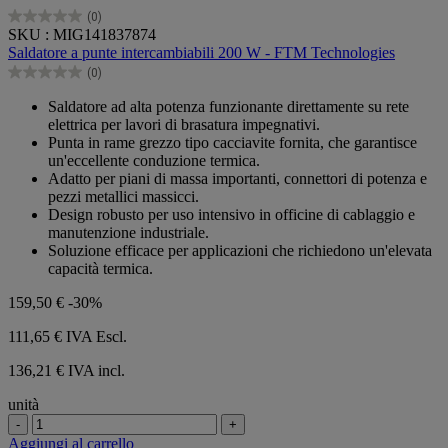
(0)
0.0
SKU : MIG141837874
su
Saldatore a punte intercambiabili 200 W - FTM Technologies
5
(0)
stelle.
0.0
su
Saldatore ad alta potenza funzionante direttamente su rete
5
elettrica per lavori di brasatura impegnativi.
stelle.
Punta in rame grezzo tipo cacciavite fornita, che garantisce
un'eccellente conduzione termica.
Adatto per piani di massa importanti, connettori di potenza e
pezzi metallici massicci.
Design robusto per uso intensivo in officine di cablaggio e
manutenzione industriale.
Soluzione efficace per applicazioni che richiedono un'elevata
capacità termica.
159,50 €
-30%
111,65 €
IVA Escl.
136,21 € IVA incl.
unità
-
+
Aggiungi al carrello