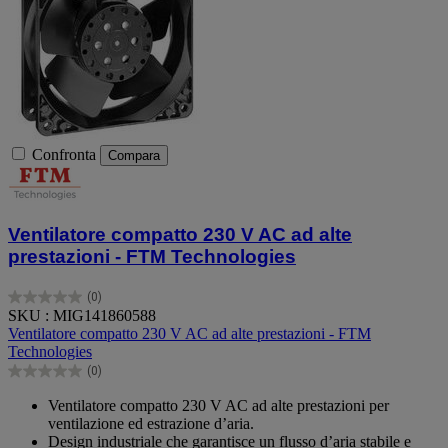
Confronta
Compara
Ventilatore compatto 230 V AC ad alte
prestazioni - FTM Technologies
(0)
0.0
SKU : MIG141860588
su
Ventilatore compatto 230 V AC ad alte prestazioni - FTM
5
Technologies
stelle.
(0)
0.0
su
Ventilatore compatto 230 V AC ad alte prestazioni per
5
ventilazione ed estrazione d’aria.
stelle.
Design industriale che garantisce un flusso d’aria stabile e