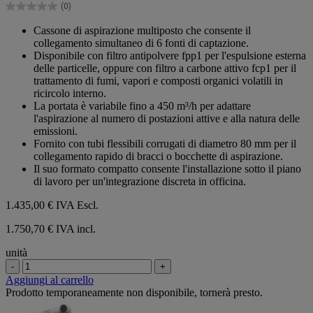
(0)
0.0
su
Cassone di aspirazione multiposto che consente il
5
collegamento simultaneo di 6 fonti di captazione.
stelle.
Disponibile con filtro antipolvere fpp1 per l'espulsione esterna
delle particelle, oppure con filtro a carbone attivo fcp1 per il
trattamento di fumi, vapori e composti organici volatili in
ricircolo interno.
La portata è variabile fino a 450 m³/h per adattare
l'aspirazione al numero di postazioni attive e alla natura delle
emissioni.
Fornito con tubi flessibili corrugati di diametro 80 mm per il
collegamento rapido di bracci o bocchette di aspirazione.
Il suo formato compatto consente l'installazione sotto il piano
di lavoro per un'integrazione discreta in officina.
1.435,00 €
IVA Escl.
1.750,70 € IVA incl.
unità
-
+
Aggiungi al carrello
Prodotto temporaneamente non disponibile, tornerà presto.