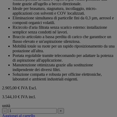
5
fonte grazie all'ugello a becco direzionale.
stelle.
Ideale per brasatura, stagnatura, incollaggio, micro-
applicazioni con solventi e COV localizzati.
Eliminazione simultanea di particelle fini da 0,3 µm, aerosol e
composti organici volatili.
Ricircolo d'aria filtrata senza scarico esterno: installazione
semplice senza condotti né lavori.
Braccio articolato a bassa perdita di carico che garantisce un
flusso elevato e un'aspirazione silenziosa.
Mobilità totale su ruote per un rapido riposizionamento da una
postazione all'altra.
Portata regolabile tramite telecomando per adattare la potenza
di aspirazione all'applicazione.
Manutenzione ottimizzata grazie alla sostituzione
indipendente dei diversi filtri.
Soluzione compatta e robusta per officine elettroniche,
laboratori e ambienti industriali esigenti.
2.905,00 €
IVA Escl.
3.544,10 € IVA incl.
unità
-
+
Aggiungi al carrello