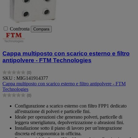
Confronta
Compara
Cappa multiposto con scarico esterno e filtro
antipolvere - FTM Technologies
(0)
0.0
SKU : MIG141914377
su
Cappa multiposto con scarico esterno e filtro antipolvere - FTM
5
Technologies
stelle.
(0)
0.0
su
Configurazione a scarico esterno con filtro FPP1 dedicato
5
all'estrazione di polveri e particelle fini.
stelle.
Ideale per operazioni che generano polveri, particelle di
leggera smerigliatura, depolverizzazione o abrasioni fini.
Installazione sotto il piano di lavoro per un'integrazione
discreta ed ergonomica in officina.