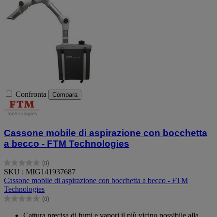
Confronta
Compara
Cassone mobile di aspirazione con bocchetta
a becco - FTM Technologies
(0)
0.0
SKU : MIG141937687
su
Cassone mobile di aspirazione con bocchetta a becco - FTM
5
Technologies
stelle.
(0)
0.0
su
Cattura precisa di fumi e vapori il più vicino possibile alla