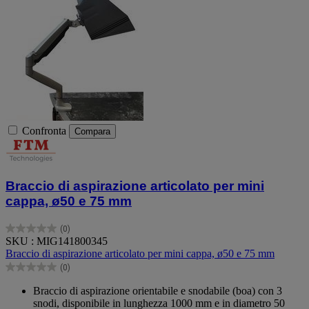
Confronta
Compara
Braccio di aspirazione articolato per mini
cappa, ø50 e 75 mm
(0)
0.0
SKU : MIG141800345
su
Braccio di aspirazione articolato per mini cappa, ø50 e 75 mm
5
(0)
stelle.
0.0
su
Braccio di aspirazione orientabile e snodabile (boa) con 3
5
snodi, disponibile in lunghezza 1000 mm e in diametro 50