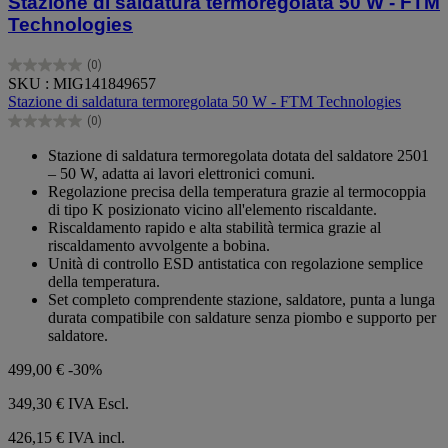
Stazione di saldatura termoregolata 50 W - FTM
Technologies
(0)
0.0
SKU : MIG141849657
su
Stazione di saldatura termoregolata 50 W - FTM Technologies
5
(0)
stelle.
0.0
su
Stazione di saldatura termoregolata dotata del saldatore 2501
5
– 50 W, adatta ai lavori elettronici comuni.
stelle.
Regolazione precisa della temperatura grazie al termocoppia
di tipo K posizionato vicino all'elemento riscaldante.
Riscaldamento rapido e alta stabilità termica grazie al
riscaldamento avvolgente a bobina.
Unità di controllo ESD antistatica con regolazione semplice
della temperatura.
Set completo comprendente stazione, saldatore, punta a lunga
durata compatibile con saldature senza piombo e supporto per
saldatore.
499,00 €
-30%
349,30 €
IVA Escl.
426,15 € IVA incl.