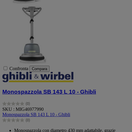
Confronta
Compara
Monospazzola SB 143 L 10 - Ghibli
(0)
0.0
SKU : MIG46977990
su
Monospazzola SB 143 L 10 - Ghibli
5
(0)
stelle.
0.0
su
Monospazzola con diametro 430 mm adattabile, grazie