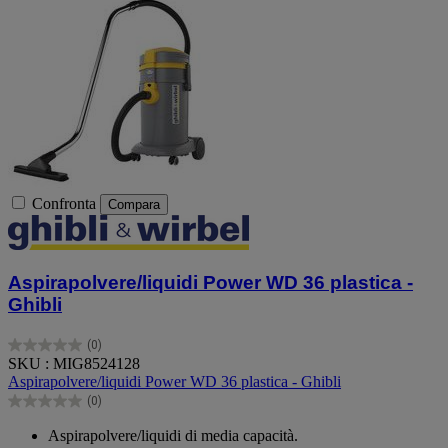
Confronta
Compara
Aspirapolvere/liquidi Power WD 36 plastica -
Ghibli
(0)
0.0
SKU : MIG8524128
su
Aspirapolvere/liquidi Power WD 36 plastica - Ghibli
5
(0)
stelle.
0.0
su
Aspirapolvere/liquidi di media capacità.
5