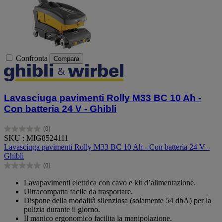
Confronta
Compara
Lavasciuga pavimenti Rolly M33 BC 10 Ah -
Con batteria 24 V - Ghibli
(0)
0.0
SKU : MIG8524111
su
Lavasciuga pavimenti Rolly M33 BC 10 Ah - Con batteria 24 V -
5
Ghibli
stelle.
(0)
0.0
su
Lavapavimenti elettrica con cavo e kit d’alimentazione.
5
Ultracompatta facile da trasportare.
stelle.
Dispone della modalità silenziosa (solamente 54 dbA) per la
pulizia durante il giorno.
Il manico ergonomico facilita la manipolazione.