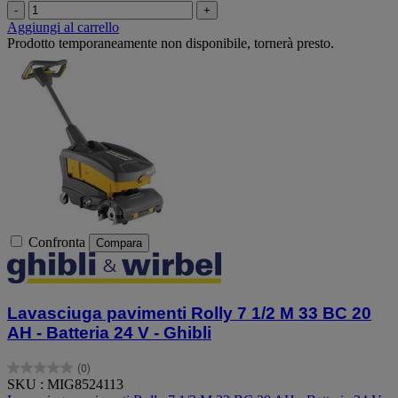
-
+
Aggiungi al carrello
Prodotto temporaneamente non disponibile, tornerà presto.
Confronta
Compara
Lavasciuga pavimenti Rolly 7 1/2 M 33 BC 20
AH - Batteria 24 V - Ghibli
(0)
0.0
SKU : MIG8524113
su