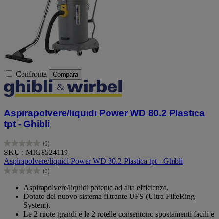
Confronta
Compara
Aspirapolvere/liquidi Power WD 80.2 Plastica
tpt - Ghibli
(0)
0.0
SKU : MIG8524119
su
Aspirapolvere/liquidi Power WD 80.2 Plastica tpt - Ghibli
5
(0)
stelle.
0.0
su
Aspirapolvere/liquidi potente ad alta efficienza.
5
Dotato del nuovo sistema filtrante UFS (Ultra FilteRing
stelle.
System).
Le 2 ruote grandi e le 2 rotelle consentono spostamenti facili e