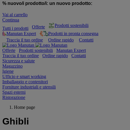
% nuovo/i prodotto/i:
un nuovo prodotto:
Vai al carrello
Continua
Prodotti sostenibili
Offerte
Tutti i prodotti
Manutan Expert
Prodotti in pronta consegna
Traccia il tuo ordine
Ordine rapido
Contatti
Offerte
Prodotti sostenibili
Manutan Expert
Traccia il tuo ordine
Ordine rapido
Contatti
Sicurezza e salute
Magazzino
Igiene
Ufficio e smart working
Imballaggio e contenitori
Forniture industriali e utensili
Spazi esterni
Ristorazione
Home page
Ghibli