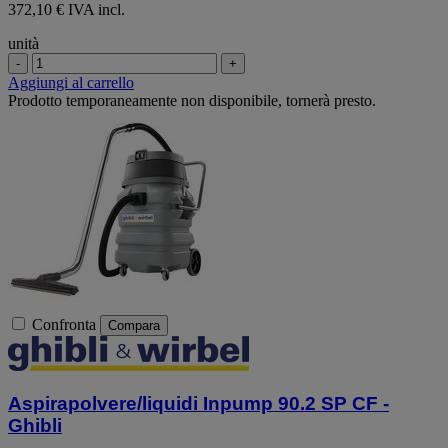
372,10 € IVA incl.
unità
-
+
Aggiungi al carrello
Prodotto temporaneamente non disponibile, tornerà presto.
Confronta
Compara
Aspirapolvere/liquidi Inpump 90.2 SP CF -
Ghibli