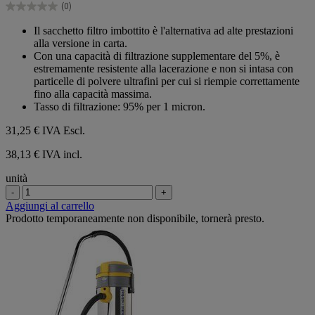
(0)
stelle.
0.0
su
Il sacchetto filtro imbottito è l'alternativa ad alte prestazioni
5
alla versione in carta.
stelle.
Con una capacità di filtrazione supplementare del 5%, è
estremamente resistente alla lacerazione e non si intasa con
particelle di polvere ultrafini per cui si riempie correttamente
fino alla capacità massima.
Tasso di filtrazione: 95% per 1 micron.
31,25 €
IVA Escl.
38,13 € IVA incl.
unità
-
+
Aggiungi al carrello
Prodotto temporaneamente non disponibile, tornerà presto.