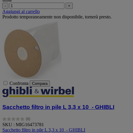
-
+
Aggiungi al carrello
Prodotto temporaneamente non disponibile, tornerà presto.
Confronta
Compara
Sacchetto filtro in pile L 3,3 x 10 - GHIBLI
(0)
0.0
SKU : MIG16473781
su
Sacchetto filtro in pile L 3,3 x 10 - GHIBLI
5