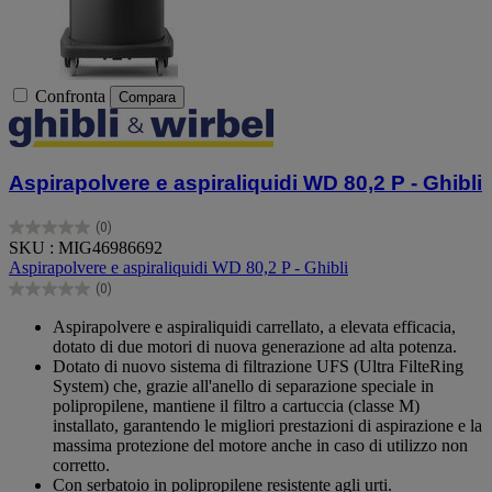
Confronta
Compara
Aspirapolvere e aspiraliquidi WD 80,2 P - Ghibli
(0)
0.0
SKU : MIG46986692
su
Aspirapolvere e aspiraliquidi WD 80,2 P - Ghibli
5
(0)
stelle.
0.0
su
Aspirapolvere e aspiraliquidi carrellato, a elevata efficacia,
5
dotato di due motori di nuova generazione ad alta potenza.
stelle.
Dotato di nuovo sistema di filtrazione UFS (Ultra FilteRing
System) che, grazie all'anello di separazione speciale in
polipropilene, mantiene il filtro a cartuccia (classe M)
installato, garantendo le migliori prestazioni di aspirazione e la
massima protezione del motore anche in caso di utilizzo non
corretto.
Con serbatoio in polipropilene resistente agli urti.