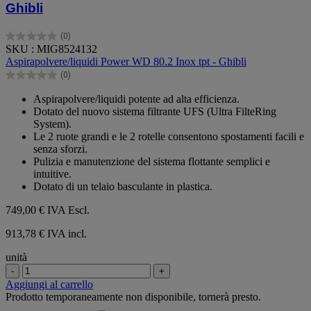
Ghibli
(0)
0.0
SKU : MIG8524132
su
Aspirapolvere/liquidi Power WD 80.2 Inox tpt - Ghibli
5
(0)
stelle.
0.0
su
Aspirapolvere/liquidi potente ad alta efficienza.
5
Dotato del nuovo sistema filtrante UFS (Ultra FilteRing
stelle.
System).
Le 2 ruote grandi e le 2 rotelle consentono spostamenti facili e
senza sforzi.
Pulizia e manutenzione del sistema flottante semplici e
intuitive.
Dotato di un telaio basculante in plastica.
749,00 €
IVA Escl.
913,78 € IVA incl.
unità
-
+
Aggiungi al carrello
Prodotto temporaneamente non disponibile, tornerà presto.