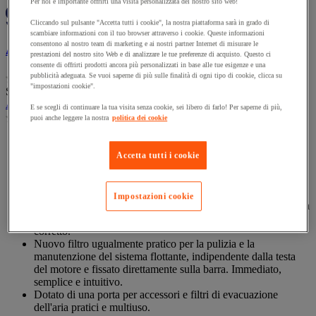
Per noi è importante offrirti una visita personalizzata del nostro sito web!
Cliccando sul pulsante "Accetta tutti i cookie", la nostra piattaforma sarà in grado di
scambiare informazioni con il tuo browser attraverso i cookie. Queste informazioni
consentono al nostro team di marketing e ai nostri partner Internet di misurare le
Aspirapolvere e aspiraliquidi WD 22 P - Ghibli
prestazioni del nostro sito Web e di analizzare le tue preferenze di acquisto. Questo ci
consente di offrirti prodotti ancora più personalizzati in base alle tue esigenze e una
pubblicità adeguata. Se vuoi saperne di più sulle finalità di ogni tipo di cookie, clicca su
(0)
0.0
"impostazioni cookie".
SKU : MIG46459649
su
Aspirapolvere e aspiraliquidi WD 22 P - Ghibli
5
E se scegli di continuare la tua visita senza cookie, sei libero di farlo! Per saperne di più,
(0)
puoi anche leggere la nostra
politica dei cookie
stelle.
0.0
su
Aspirapolvere e aspiraliquidi dotato di motore di nuova
5
generazione a efficacia e potenza elevate.
Accetta tutti i cookie
stelle.
Dotato di nuovo sistema di filtrazione UFS (Ultra FilteRing
System) che, grazie all'anello di separazione speciale in
polipropilene, mantiene il filtro a cartuccia (classe M)
Impostazioni cookie
installato, garantendo le migliori prestazioni di aspirazione e la
massima protezione del motore anche in caso di utilizzo non
corretto.
Nuovo filtro ugualmente pratico per la pulizia e la
manutenzione del sistema flottante, indipendente dalla testa
del motore e fissato direttamente sulla barra. Immediato,
semplice e intuitivo.
Dotato di una porta per accessori e filtri di evacuazione
dell'aria pratici e multiuso.