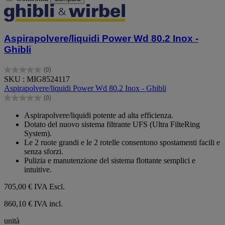
Aspirapolvere/liquidi Power Wd 80.2 Inox -
Ghibli
(0)
0.0
SKU : MIG8524117
su
Aspirapolvere/liquidi Power Wd 80.2 Inox - Ghibli
5
(0)
stelle.
0.0
su
Aspirapolvere/liquidi potente ad alta efficienza.
5
Dotato del nuovo sistema filtrante UFS (Ultra FilteRing
stelle.
System).
Le 2 ruote grandi e le 2 rotelle consentono spostamenti facili e
senza sforzi.
Pulizia e manutenzione del sistema flottante semplici e
intuitive.
705,00 €
IVA Escl.
860,10 € IVA incl.
unità