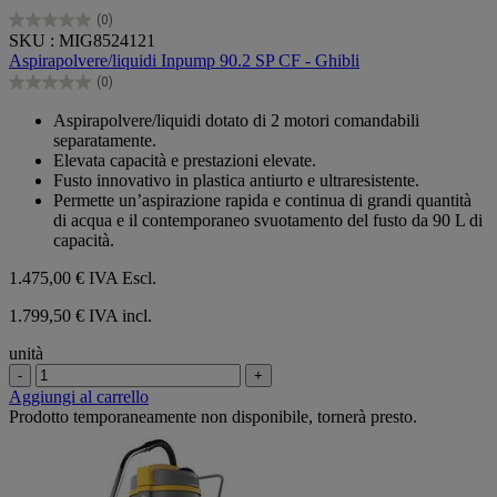
(0)
0.0
SKU : MIG8524121
su
Aspirapolvere/liquidi Inpump 90.2 SP CF - Ghibli
5
(0)
stelle.
0.0
su
Aspirapolvere/liquidi dotato di 2 motori comandabili
5
separatamente.
stelle.
Elevata capacità e prestazioni elevate.
Fusto innovativo in plastica antiurto e ultraresistente.
Permette un’aspirazione rapida e continua di grandi quantità
di acqua e il contemporaneo svuotamento del fusto da 90 L di
capacità.
1.475,00 €
IVA Escl.
1.799,50 € IVA incl.
unità
-
+
Aggiungi al carrello
Prodotto temporaneamente non disponibile, tornerà presto.