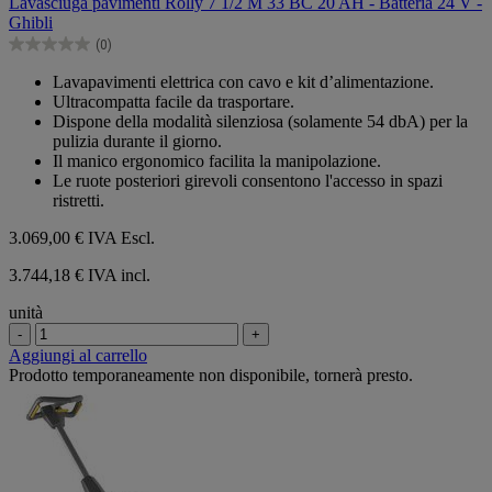
Lavasciuga pavimenti Rolly 7 1/2 M 33 BC 20 AH - Batteria 24 V -
5
Ghibli
stelle.
(0)
0.0
su
Lavapavimenti elettrica con cavo e kit d’alimentazione.
5
Ultracompatta facile da trasportare.
stelle.
Dispone della modalità silenziosa (solamente 54 dbA) per la
pulizia durante il giorno.
Il manico ergonomico facilita la manipolazione.
Le ruote posteriori girevoli consentono l'accesso in spazi
ristretti.
3.069,00 €
IVA Escl.
3.744,18 € IVA incl.
unità
-
+
Aggiungi al carrello
Prodotto temporaneamente non disponibile, tornerà presto.