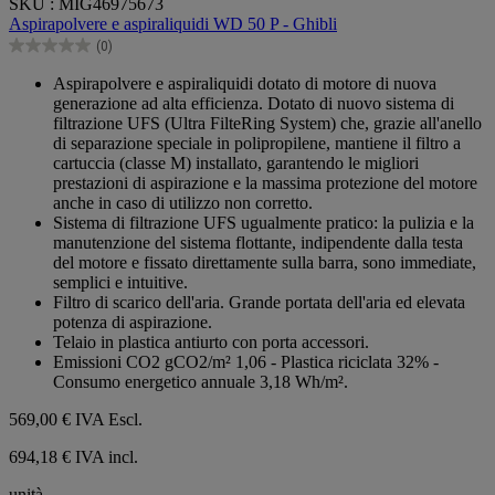
SKU : MIG46975673
su
Aspirapolvere e aspiraliquidi WD 50 P - Ghibli
5
(0)
stelle.
0.0
su
Aspirapolvere e aspiraliquidi dotato di motore di nuova
5
generazione ad alta efficienza. Dotato di nuovo sistema di
stelle.
filtrazione UFS (Ultra FilteRing System) che, grazie all'anello
di separazione speciale in polipropilene, mantiene il filtro a
cartuccia (classe M) installato, garantendo le migliori
prestazioni di aspirazione e la massima protezione del motore
anche in caso di utilizzo non corretto.
Sistema di filtrazione UFS ugualmente pratico: la pulizia e la
manutenzione del sistema flottante, indipendente dalla testa
del motore e fissato direttamente sulla barra, sono immediate,
semplici e intuitive.
Filtro di scarico dell'aria. Grande portata dell'aria ed elevata
potenza di aspirazione.
Telaio in plastica antiurto con porta accessori.
Emissioni CO2 gCO2/m² 1,06 - Plastica riciclata 32% -
Consumo energetico annuale 3,18 Wh/m².
569,00 €
IVA Escl.
694,18 € IVA incl.
unità