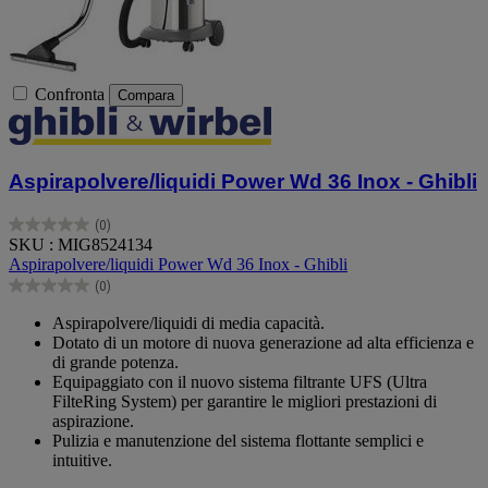
Confronta
Compara
Aspirapolvere/liquidi Power Wd 36 Inox - Ghibli
(0)
0.0
SKU : MIG8524134
su
Aspirapolvere/liquidi Power Wd 36 Inox - Ghibli
5
(0)
stelle.
0.0
su
Aspirapolvere/liquidi di media capacità.
5
Dotato di un motore di nuova generazione ad alta efficienza e
stelle.
di grande potenza.
Equipaggiato con il nuovo sistema filtrante UFS (Ultra
FilteRing System) per garantire le migliori prestazioni di
aspirazione.
Pulizia e manutenzione del sistema flottante semplici e
intuitive.