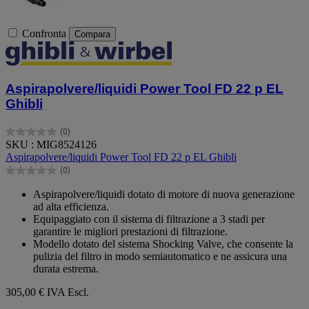
Confronta
Compara
Aspirapolvere/liquidi Power Tool FD 22 p EL
Ghibli
(0)
0.0
SKU : MIG8524126
su
Aspirapolvere/liquidi Power Tool FD 22 p EL Ghibli
5
(0)
stelle.
0.0
su
Aspirapolvere/liquidi dotato di motore di nuova generazione
5
ad alta efficienza.
stelle.
Equipaggiato con il sistema di filtrazione a 3 stadi per
garantire le migliori prestazioni di filtrazione.
Modello dotato del sistema Shocking Valve, che consente la
pulizia del filtro in modo semiautomatico e ne assicura una
durata estrema.
305,00 €
IVA Escl.