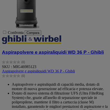
Confronta
Compara
Aspirapolvere e aspiraliquidi WD 36 P - Ghibli
(0)
0.0
SKU : MIG46985123
su
Aspirapolvere e aspiraliquidi WD 36 P - Ghibli
5
(0)
stelle.
0.0
su
Aspirapolvere e aspiraliquidi di capacità media, dotato di
5
motore di nuova generazione ad efficacia e potenza elevate.
stelle.
Dotato di nuovo sistema di filtrazione UFS (Ultra FilteRing
System) che, grazie all'anello di separazione speciale in
polipropilene, mantiene il filtro a cartuccia (classe M)
installato, garantendo le migliori prestazioni di aspirazione e la