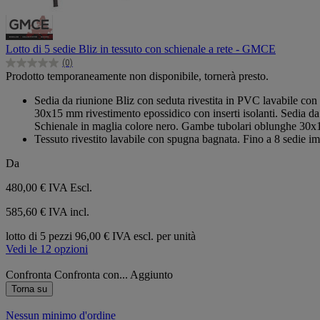
Lotto di 5 sedie Bliz in tessuto con schienale a rete - GMCE
(0)
0.0
Prodotto temporaneamente non disponibile, tornerà presto.
su
5
Sedia da riunione Bliz con seduta rivestita in PVC lavabile co
stelle.
30x15 mm rivestimento epossidico con inserti isolanti. Sedia da
Schienale in maglia colore nero. Gambe tubolari oblunghe 30x15
Tessuto rivestito lavabile con spugna bagnata. Fino a 8 sedie im
Da
480,00 €
IVA Escl.
585,60 € IVA incl.
lotto di 5 pezzi
96,00 € IVA escl. per unità
Vedi le 12 opzioni
Confronta
Confronta con...
Aggiunto
Torna su
Nessun minimo d'ordine