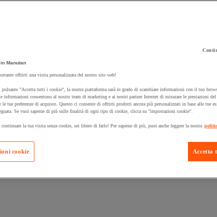
Contin
 carrello un prodotto:
in Manutan
ortante offrirti una visita personalizzata del nostro sito web!
 pulsante "Accetta tutti i cookie", la nostra piattaforma sarà in grado di scambiare informazioni con il tuo brows
Prodotti in pron
e informazioni consentono al nostro team di marketing e ai nostri partner Internet di misurare le prestazioni de
Manutan Expert
e le tue preferenze di acquisto. Questo ci consente di offrirti prodotti ancora più personalizzati in base alle tue e
eguata. Se vuoi saperne di più sulle finalità di ogni tipo di cookie, clicca su "impostazioni cookie".
 continuare la tua visita senza cookie, sei libero di farlo! Per saperne di più, puoi anche leggere la nostra
politi
ioni cookie
Accetta t