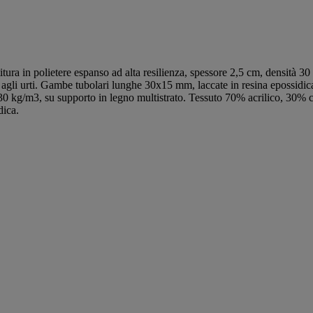
titura in polietere espanso ad alta resilienza, spessore 2,5 cm, densità 
agli urti. Gambe tubolari lunghe 30x15 mm, laccate in resina epossidica.
à 30 kg/m3, su supporto in legno multistrato. Tessuto 70% acrilico, 30%
dica.