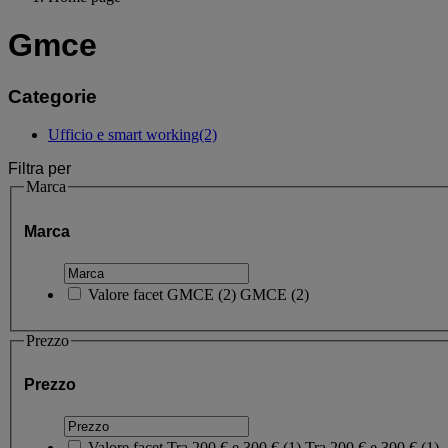
Gmce
Categorie
Ufficio e smart working
(2)
Filtra per
Marca
Marca
Valore facet
GMCE
(
2
)
GMCE
(2)
Prezzo
Prezzo
Valore facet
Tra 200 € e 300 €
(
1
)
Tra 200 € e 300 €
(1)