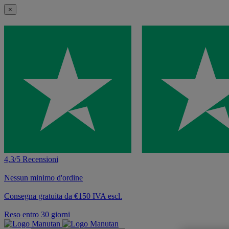
×
4,3/5 Recensioni
Nessun minimo d'ordine
Consegna gratuita da €150 IVA escl.
Reso entro 30 giorni