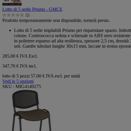
Lotto di 5 sedie Prismo - GMCE
(0)
0.0
Prodotto temporaneamente non disponibile, tornerà presto.
su
5
Lotto di 5 sedie impilabili Prismo per risparmiare spazio. Imbot
stelle.
cotone. Controscocca seduta e schienale in ABS nero resistente 
in polietere espanso ad alta resilienza, spessore 2,5 cm, densit
urti. Gambe tubolari lunghe 30x15 mm, laccate in resina epossi
285,00 €
IVA Escl.
347,70 € IVA incl.
lotto di 5 pezzi
57,00 € IVA escl. per unità
Vedi le 5 opzioni
SKU : MIG4149275