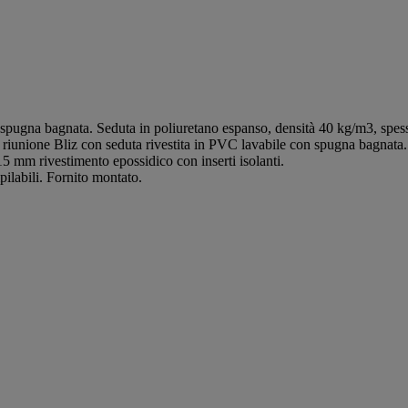
n spugna bagnata. Seduta in poliuretano espanso, densità 40 kg/m3, spe
 riunione Bliz con seduta rivestita in PVC lavabile con spugna bagnata
 mm rivestimento epossidico con inserti isolanti.
pilabili. Fornito montato.