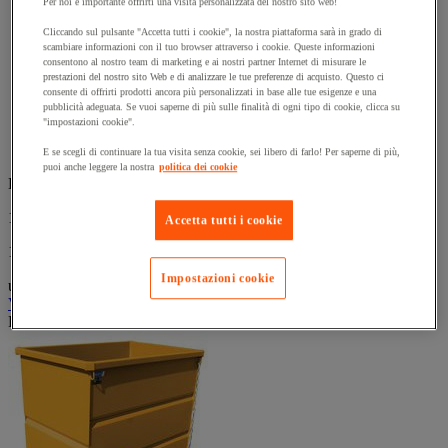
Per noi è importante offrirti una visita personalizzata del nostro sito web!
su
Benna a svuotamento integrale tramite rovesciamento.
5
Cliccando sul pulsante "Accetta tutti i cookie", la nostra piattaforma sarà in grado di
Prodotto dotato di 2 rotelle fisse e 2 rotelle girevoli con
scambiare informazioni con il tuo browser attraverso i cookie. Queste informazioni
stelle.
mancorrente.
consentono al nostro team di marketing e ai nostri partner Internet di misurare le
Prodotto pratico con presa per transpallet tra i canotti.
prestazioni del nostro sito Web e di analizzare le tue preferenze di acquisto. Questo ci
consente di offrirti prodotti ancora più personalizzati in base alle tue esigenze e una
Interno con fondo piatto per evitare qualsiasi intasamento.
pubblicità adeguata. Se vuoi saperne di più sulle finalità di ogni tipo di cookie, clicca su
Cassa con cintura superiore rinforzata da sponda a 3 bordi
"impostazioni cookie".
antitaglio.
Lamiera piegata spessa 20/10°.
E se scegli di continuare la tua visita senza cookie, sei libero di farlo! Per saperne di più,
puoi anche leggere la nostra
politica dei cookie
Da
1.429,00 €
IVA Escl.
Accetta tutti i cookie
1.743,38 € IVA incl.
Impostazioni cookie
unità
Vedi le 5 opzioni
Prodotto temporaneamente non disponibile, tornerà presto.