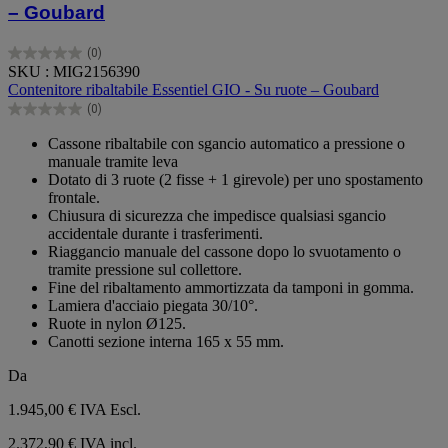
– Goubard
(0)
0.0
SKU : MIG2156390
su
Contenitore ribaltabile Essentiel GIO - Su ruote – Goubard
5
(0)
stelle.
0.0
su
Cassone ribaltabile con sgancio automatico a pressione o
5
manuale tramite leva
stelle.
Dotato di 3 ruote (2 fisse + 1 girevole) per uno spostamento
frontale.
Chiusura di sicurezza che impedisce qualsiasi sgancio
accidentale durante i trasferimenti.
Riaggancio manuale del cassone dopo lo svuotamento o
tramite pressione sul collettore.
Fine del ribaltamento ammortizzata da tamponi in gomma.
Lamiera d'acciaio piegata 30/10°.
Ruote in nylon Ø125.
Canotti sezione interna 165 x 55 mm.
Da
1.945,00 €
IVA Escl.
2.372,90 € IVA incl.