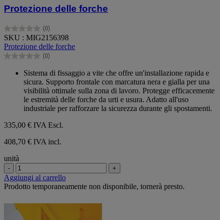
Protezione delle forche
(0)
0.0
SKU : MIG2156398
su
Protezione delle forche
5
(0)
stelle.
0.0
su
Sistema di fissaggio a vite che offre un'installazione rapida e
5
sicura. Supporto frontale con marcatura nera e gialla per una
stelle.
visibilità ottimale sulla zona di lavoro. Protegge efficacemente
le estremità delle forche da urti e usura. Adatto all'uso
industriale per rafforzare la sicurezza durante gli spostamenti.
335,00 €
IVA Escl.
408,70 € IVA incl.
unità
-
+
Aggiungi al carrello
Prodotto temporaneamente non disponibile, tornerà presto.