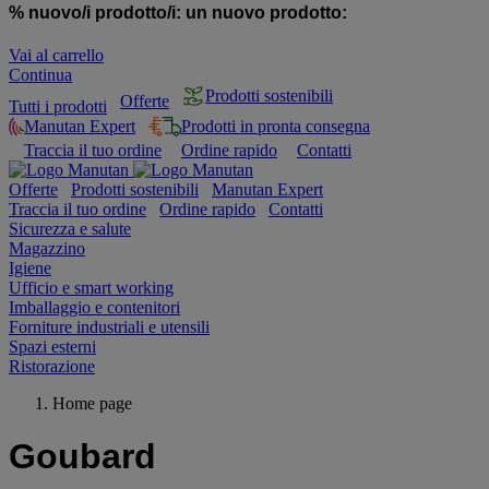
% nuovo/i prodotto/i:
un nuovo prodotto:
Vai al carrello
Continua
Prodotti sostenibili
Offerte
Tutti i prodotti
Manutan Expert
Prodotti in pronta consegna
Traccia il tuo ordine
Ordine rapido
Contatti
Offerte
Prodotti sostenibili
Manutan Expert
Traccia il tuo ordine
Ordine rapido
Contatti
Sicurezza e salute
Magazzino
Igiene
Ufficio e smart working
Imballaggio e contenitori
Forniture industriali e utensili
Spazi esterni
Ristorazione
Home page
Goubard