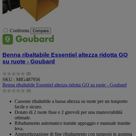
Confronta
Compara
Benna ribaltabile Essentiel altezza ridotta GO
su ruote - Goubard
(0)
0.0
SKU : MIG487956
su
Benna ribaltabile Essentiel altezza ridotta GO su ruote - Goubard
5
(0)
stelle.
0.0
su
Cassone ribaltabile a bassa altezza su ruote per un trasporto
5
facile e sicuro.
stelle.
Dotato di 2 ruote fisse e 2 girevoli per una manovrabilità
ottimale.
Ribaltamento automatico tramite appoggio e manuale tramite
leva.
Ammortizzazione di fine ribaltamento con tamponi in gomma