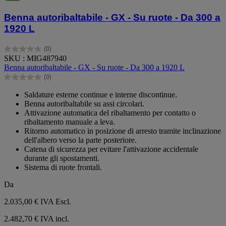
Benna autoribaltabile - GX - Su ruote - Da 300 a
1920 L
(0)
0.0
SKU : MIG487940
su
Benna autoribaltabile - GX - Su ruote - Da 300 a 1920 L
5
(0)
stelle.
0.0
su
Saldature esterne continue e interne discontinue.
5
Benna autoribaltabile su assi circolari.
stelle.
Attivazione automatica del ribaltamento per contatto o
ribaltamento manuale a leva.
Ritorno automatico in posizione di arresto tramite inclinazione
dell'albero verso la parte posteriore.
Catena di sicurezza per evitare l'attivazione accidentale
durante gli spostamenti.
Sistema di ruote frontali.
Da
2.035,00 €
IVA Escl.
2.482,70 € IVA incl.