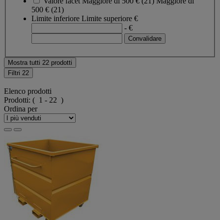
Valore facet
Maggiore di 500 €
(
21
)
Maggiore di
500 €
(21)
Limite inferiore
Limite superiore
€
- €
Mostra tutti 22 prodotti
Filtri
22
Elenco prodotti
Prodotti:
( 1 - 22 )
Ordina per