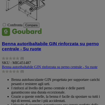
Confronta
Compara
Benna autoribaltabile GIN rinforzata su perno
centrale - Su ruote
(0)
0.0
SKU : MIG451487
su
Benna autoribaltabile GIN rinforzata su perno centrale - Su ruote
5
(0)
stelle.
0.0
su
Benna autobasculante GIN progettata per supportare carichi
5
pesanti e resistere agli urti.
stelle.
I rinforzi al livello del perno centrale e delle pareti
garantiscono una durata eccezionale.
Grazie a queste rotelle, la benna è facile da spostare su tutti i
tipi di terreni, anche i più accidentati.
I blocchi di sicurezza garantiscono una tenuta perfetta della