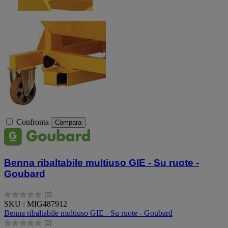
Confronta
Compara
Benna ribaltabile multiuso GIE - Su ruote -
Goubard
(0)
0.0
SKU : MIG487912
su
Benna ribaltabile multiuso GIE - Su ruote - Goubard
5
(0)
stelle.
0.0