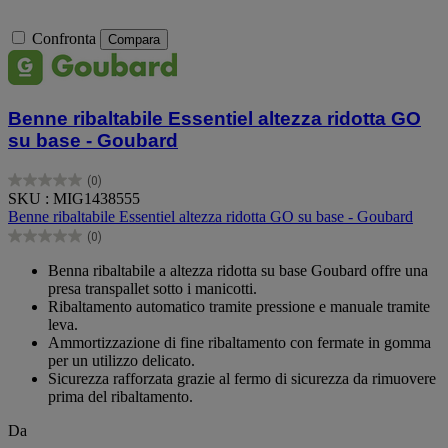
Confronta
Compara
Benne ribaltabile Essentiel altezza ridotta GO
su base - Goubard
(0)
0.0
SKU : MIG1438555
su
Benne ribaltabile Essentiel altezza ridotta GO su base - Goubard
5
(0)
stelle.
0.0
su
Benna ribaltabile a altezza ridotta su base Goubard offre una
5
presa transpallet sotto i manicotti.
stelle.
Ribaltamento automatico tramite pressione e manuale tramite
leva.
Ammortizzazione di fine ribaltamento con fermate in gomma
per un utilizzo delicato.
Sicurezza rafforzata grazie al fermo di sicurezza da rimuovere
prima del ribaltamento.
Da