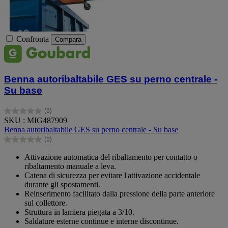
Confronta
Compara
Benna autoribaltabile GES su perno centrale -
Su base
(0)
0.0
SKU : MIG487909
su
Benna autoribaltabile GES su perno centrale - Su base
5
(0)
stelle.
0.0
su
Attivazione automatica del ribaltamento per contatto o
5
ribaltamento manuale a leva.
stelle.
Catena di sicurezza per evitare l'attivazione accidentale
durante gli spostamenti.
Reinserimento facilitato dalla pressione della parte anteriore
sul collettore.
Struttura in lamiera piegata a 3/10.
Saldature esterne continue e interne discontinue.