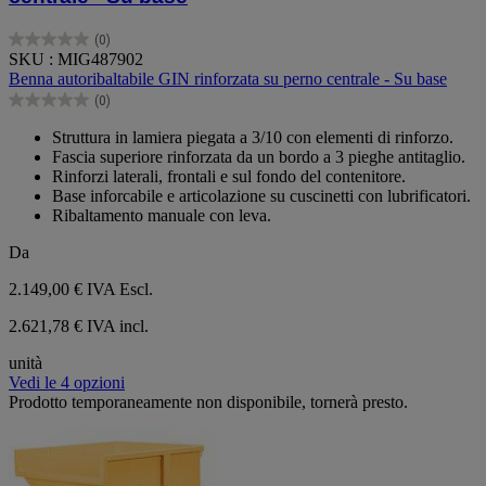
(0)
0.0
SKU : MIG487902
su
Benna autoribaltabile GIN rinforzata su perno centrale - Su base
5
(0)
stelle.
0.0
su
Struttura in lamiera piegata a 3/10 con elementi di rinforzo.
5
Fascia superiore rinforzata da un bordo a 3 pieghe antitaglio.
stelle.
Rinforzi laterali, frontali e sul fondo del contenitore.
Base inforcabile e articolazione su cuscinetti con lubrificatori.
Ribaltamento manuale con leva.
Da
2.149,00 €
IVA Escl.
2.621,78 € IVA incl.
unità
Vedi le 4 opzioni
Prodotto temporaneamente non disponibile, tornerà presto.