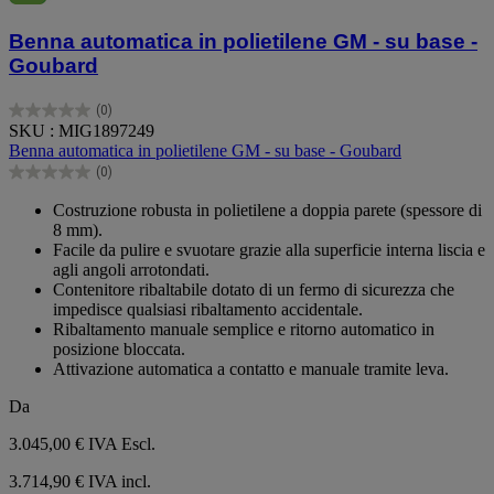
Benna automatica in polietilene GM - su base -
Goubard
(0)
0.0
SKU : MIG1897249
su
Benna automatica in polietilene GM - su base - Goubard
5
(0)
stelle.
0.0
su
Costruzione robusta in polietilene a doppia parete (spessore di
5
8 mm).
stelle.
Facile da pulire e svuotare grazie alla superficie interna liscia e
agli angoli arrotondati.
Contenitore ribaltabile dotato di un fermo di sicurezza che
impedisce qualsiasi ribaltamento accidentale.
Ribaltamento manuale semplice e ritorno automatico in
posizione bloccata.
Attivazione automatica a contatto e manuale tramite leva.
Da
3.045,00 €
IVA Escl.
3.714,90 € IVA incl.