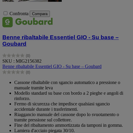
Confronta
Compara
Benne ribaltabile Essentiel GIO - Su base –
Goubard
(0)
0.0
SKU : MIG2156382
su
Benne ribaltabile Essentiel GIO - Su base – Goubard
5
(0)
stelle.
0.0
su
Cassone ribaltabile con sgancio automatico a pressione o
5
manuale tramite leva
stelle.
Modello standard su base con bordo a 2 pieghe e angoli di
rinforzo.
Fermo di sicurezza che impedisce qualsiasi sgancio
accidentale durante i trasferimenti.
Riaggancio manuale del cassone dopo lo svuotamento o
tramite pressione sul collettore.
Fine del ribaltamento ammortizzata da tamponi in gomma.
Lamiera d'acciaio piegata 30/10.