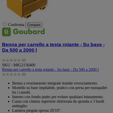
Confronta
Compara
Benna per carrello a testa rotante - Su base -
Da 500 a 2000 l
(0)
0.0
SKU : MIG2156400
su
Benna per carrello a testa rotante - Su base - Da 500 a 2000 l
5
(0)
stelle.
0.0
su
Benna a svuotamento integrale tramite rovesciamento.
5
Modello su base impilabile, pratico con presa per transpallet
stelle.
tra i canotti.
Interno con fondo piatto per evitare qualsiasi intasamento.
Cassa con cintura superiore rinforzata da sponda a 3 bordi
antitaglio.
Lamiera piegata spessa 20/10°.