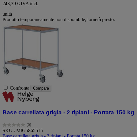
243,39 € IVA incl.
unità
Prodotto temporaneamente non disponibile, tornerà presto.
Confronta
Compara
Base carrellata grigia - 2 ripiani - Portata 150 kg
(0)
0.0
SKU : MIG5865515
su
Base carrellata grigia - 2 ripiani - Portata 150 kg