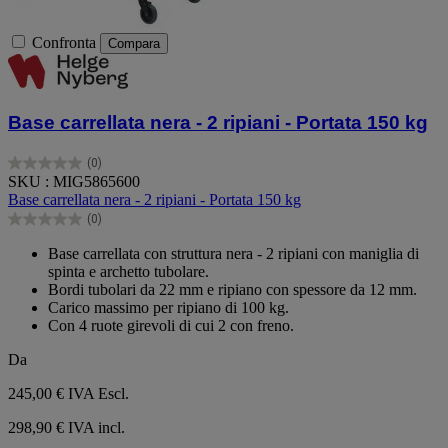
Confronta
Compara
Base carrellata nera - 2 ripiani - Portata 150 kg
(0)
0.0
SKU : MIG5865600
su
Base carrellata nera - 2 ripiani - Portata 150 kg
5
(0)
stelle.
0.0
su
Base carrellata con struttura nera - 2 ripiani con maniglia di
5
spinta e archetto tubolare.
stelle.
Bordi tubolari da 22 mm e ripiano con spessore da 12 mm.
Carico massimo per ripiano di 100 kg.
Con 4 ruote girevoli di cui 2 con freno.
Da
245,00 €
IVA Escl.
298,90 € IVA incl.