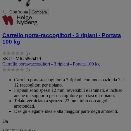
Confronta
Compara
Carrello porta-raccoglitori - 3 ripiani - Portata
100 kg
(0)
0.0
SKU : MIG5865479
su
Carrello porta-raccoglitori - 3 ripiani - Portata 100 kg
5
(0)
stelle.
0.0
su
Carrello porta-raccoglitori a 3 ripiani, con uno spazio da 7 a
5
12 raccoglitori per ripiano.
stelle.
I ripiani sono spessi 12 mm, reversibili e laminati, è incluso
anche un supporto per raccoglitore per ciascun ripiano.
Telaio verniciato a spruzzo 22 mm, tubo con angoli
arrotondati.
Design elegante ideale alla maggior parte degli ambienti.
Da