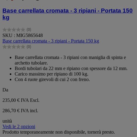
Base carrellata cromata - 3 ripiani - Portata 150
kg
(0)
0.0
SKU : MIG5865648
su
Base carrellata cromata - 3 ripiani - Portata 150 kg
5
(0)
stelle.
0.0
su
Base carrellata cromata - 3 ripiani con maniglia di spinta e
5
archetto tubolare.
stelle.
Bordi tubolari da 22 mm e ripiano con spessore da 12 mm.
Carico massimo per ripiano di 100 kg.
Con 4 ruote girevoli di cui 2 con freno.
Da
235,00 €
IVA Escl.
286,70 € IVA incl.
unità
Vedi le 2 opzioni
Prodotto temporaneamente non disponibile, tornerà presto.