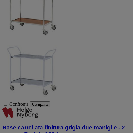
Confronta
Compara
Base carrellata finitura grigia due maniglie - 2