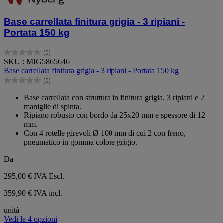
Base carrellata finitura grigia - 3 ripiani -
Portata 150 kg
(0)
0.0
SKU : MIG5865646
su
Base carrellata finitura grigia - 3 ripiani - Portata 150 kg
5
(0)
stelle.
0.0
su
Base carrellata con struttura in finitura grigia, 3 ripiani e 2
5
maniglie di spinta.
stelle.
Ripiano robusto con bordo da 25x20 mm e spessore di 12
mm.
Con 4 rotelle girevoli Ø 100 mm di cui 2 con freno,
pneumatico in gomma colore grigio.
Da
295,00 €
IVA Escl.
359,90 € IVA incl.
unità
Vedi le 4 opzioni