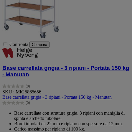
Confronta
Compara
Base carrellata grigia - 3 ripiani - Portata 150 kg
- Manutan
(0)
0.0
SKU : MIG5865656
su
Base carrellata grigia - 3 ripiani - Portata 150 kg - Manutan
5
(0)
stelle.
0.0
su
Base carrellata con struttura grigia, 3 ripiani con maniglia di
5
spinta e archetto tubolare.
stelle.
Bordi tubolari da 22 mm e ripiano con spessore da 12 mm.
Carico massimo per ripiano di 100 kg.