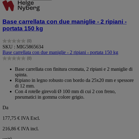
Base carrellata con due maniglie - 2 ripiani -
portata 150 kg
(0)
0.0
SKU : MIG5865634
su
Base carrellata con due maniglie - 2 ripiani - portata 150 kg
5
(0)
stelle.
0.0
su
Base carrellata con finitura cromata, 2 ripiani e 2 maniglie di
5
spinta.
stelle.
Ripiano in legno robusto con bordo da 25x20 mm e spessore
di 12 mm.
Con 4 rotelle girevoli Ø 100 mm di cui 2 con freno,
pneumatici in gomma colore grigio.
Da
177,75 €
IVA Escl.
216,86 € IVA incl.