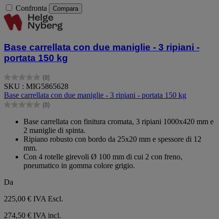
Confronta
Compara
Base carrellata con due maniglie - 3 ripiani -
portata 150 kg
(0)
0.0
SKU : MIG5865628
su
Base carrellata con due maniglie - 3 ripiani - portata 150 kg
5
(0)
stelle.
0.0
su
Base carrellata con finitura cromata, 3 ripiani 1000x420 mm e
5
2 maniglie di spinta.
stelle.
Ripiano robusto con bordo da 25x20 mm e spessore di 12
mm.
Con 4 rotelle girevoli Ø 100 mm di cui 2 con freno,
pneumatico in gomma colore grigio.
Da
225,00 €
IVA Escl.
274,50 € IVA incl.