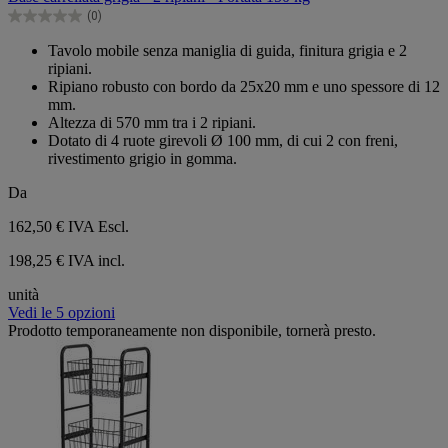
5
(0)
stelle.
0.0
su
Tavolo mobile senza maniglia di guida, finitura grigia e 2
5
ripiani.
stelle.
Ripiano robusto con bordo da 25x20 mm e uno spessore di 12
mm.
Altezza di 570 mm tra i 2 ripiani.
Dotato di 4 ruote girevoli Ø 100 mm, di cui 2 con freni,
rivestimento grigio in gomma.
Da
162,50 €
IVA Escl.
198,25 € IVA incl.
unità
Vedi le 5 opzioni
Prodotto temporaneamente non disponibile, tornerà presto.