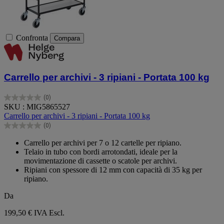
Confronta
Compara
Carrello per archivi - 3 ripiani - Portata 100 kg
(0)
0.0
SKU : MIG5865527
su
Carrello per archivi - 3 ripiani - Portata 100 kg
5
(0)
stelle.
0.0
su
Carrello per archivi per 7 o 12 cartelle per ripiano.
5
Telaio in tubo con bordi arrotondati, ideale per la
stelle.
movimentazione di cassette o scatole per archivi.
Ripiani con spessore di 12 mm con capacità di 35 kg per
ripiano.
Da
199,50 €
IVA Escl.