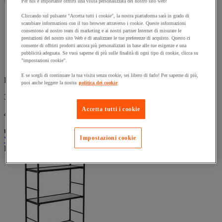
(0)
Per noi è importante offrirti una visita personalizzata del nostro sito web!
stelle.
0.0
su
Cliccando sul pulsante "Accetta tutti i cookie", la nostra piattaforma sarà in grado di
Carrello con sponda a griglia, con telaio in tubo galvanizzato
5
scambiare informazioni con il tuo browser attraverso i cookie. Queste informazioni
da 22 mm.
stelle.
consentono al nostro team di marketing e ai nostri partner Internet di misurare le
Con maniglia di spinta per una migliore maneggevolezza.
prestazioni del nostro sito Web e di analizzare le tue preferenze di acquisto. Questo ci
Ripiano con spessore da 12 mm, colore grigio chiaro, robusto
consente di offrirti prodotti ancora più personalizzati in base alle tue esigenze e una
e laminato.
pubblicità adeguata. Se vuoi saperne di più sulle finalità di ogni tipo di cookie, clicca su
"impostazioni cookie".
Dotato di due rotelle fisse e due rotelle girevoli.
E se scegli di continuare la tua visita senza cookie, sei libero di farlo! Per saperne di più,
Da
puoi anche leggere la nostra
politica dei cookie
359,00 €
IVA Escl.
Accetta tutti i cookie
437,98 € IVA incl.
unità
Impostazioni cookie
Vedi le 5 opzioni
Prodotto temporaneamente non disponibile, tornerà presto.