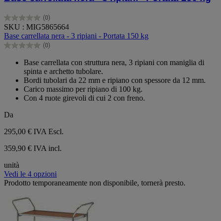
(0)
0.0
SKU : MIG5865664
su
Base carrellata nera - 3 ripiani - Portata 150 kg
5
(0)
stelle.
0.0
su
Base carrellata con struttura nera, 3 ripiani con maniglia di
5
spinta e archetto tubolare.
stelle.
Bordi tubolari da 22 mm e ripiano con spessore da 12 mm.
Carico massimo per ripiano di 100 kg.
Con 4 ruote girevoli di cui 2 con freno.
Da
295,00 €
IVA Escl.
359,90 € IVA incl.
unità
Vedi le 4 opzioni
Prodotto temporaneamente non disponibile, tornerà presto.