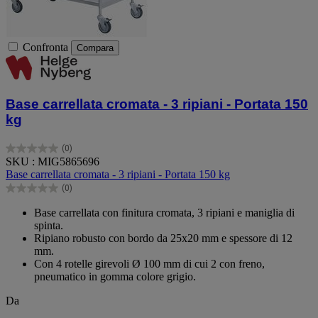
Confronta
Compara
Base carrellata cromata - 3 ripiani - Portata 150
kg
(0)
0.0
SKU : MIG5865696
su
Base carrellata cromata - 3 ripiani - Portata 150 kg
5
(0)
stelle.
0.0
su
Base carrellata con finitura cromata, 3 ripiani e maniglia di
5
spinta.
stelle.
Ripiano robusto con bordo da 25x20 mm e spessore di 12
mm.
Con 4 rotelle girevoli Ø 100 mm di cui 2 con freno,
pneumatico in gomma colore grigio.
Da