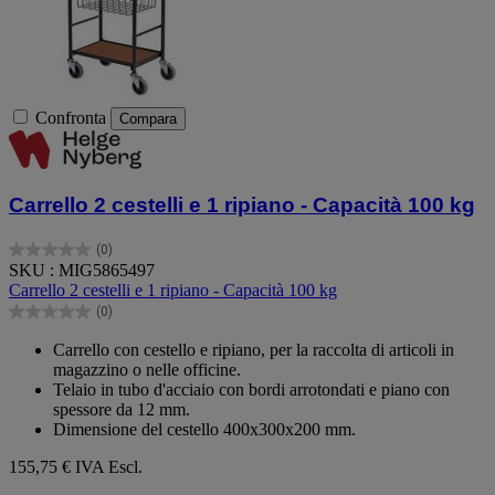
Confronta
Compara
Carrello 2 cestelli e 1 ripiano - Capacità 100 kg
(0)
0.0
SKU : MIG5865497
su
Carrello 2 cestelli e 1 ripiano - Capacità 100 kg
5
(0)
stelle.
0.0
su
Carrello con cestello e ripiano, per la raccolta di articoli in
5
magazzino o nelle officine.
stelle.
Telaio in tubo d'acciaio con bordi arrotondati e piano con
spessore da 12 mm.
Dimensione del cestello 400x300x200 mm.
155,75 €
IVA Escl.