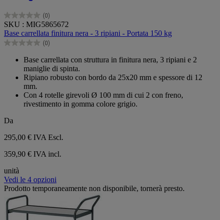
(0)
0.0
SKU : MIG5865672
su
Base carrellata finitura nera - 3 ripiani - Portata 150 kg
5
(0)
stelle.
0.0
su
Base carrellata con struttura in finitura nera, 3 ripiani e 2
5
maniglie di spinta.
stelle.
Ripiano robusto con bordo da 25x20 mm e spessore di 12
mm.
Con 4 rotelle girevoli Ø 100 mm di cui 2 con freno,
rivestimento in gomma colore grigio.
Da
295,00 €
IVA Escl.
359,90 € IVA incl.
unità
Vedi le 4 opzioni
Prodotto temporaneamente non disponibile, tornerà presto.