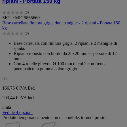
ripiani - Portata 150 kg
(0)
0.0
SKU : MIG5865660
su
Base carrellata finitura grigia due maniglie - 2 ripiani - Portata 150
5
kg
stelle.
(0)
0.0
su
Base carrellata con finitura grigia, 2 ripiani e 2 maniglie di
5
spinta.
stelle.
Ripiano robusto con bordo da 25x20 mm e spessore di 12
mm.
Con 4 rotelle girevoli Ø 100 mm di cui 2 con freno,
pneumatico in gomma colore grigio.
Da
166,75 €
IVA Escl.
203,44 € IVA incl.
unità
Vedi le 4 opzioni
Prodotto temporaneamente non disponibile, tornerà presto.