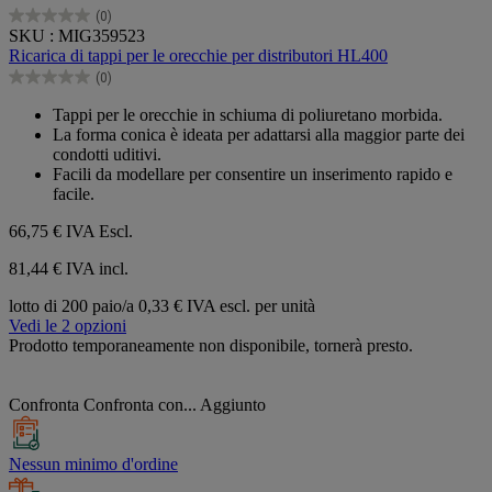
(0)
0.0
SKU : MIG359523
su
Ricarica di tappi per le orecchie per distributori HL400
5
(0)
stelle.
0.0
su
Tappi per le orecchie in schiuma di poliuretano morbida.
5
La forma conica è ideata per adattarsi alla maggior parte dei
stelle.
condotti uditivi.
Facili da modellare per consentire un inserimento rapido e
facile.
66,75 €
IVA Escl.
81,44 € IVA incl.
lotto di 200 paio/a
0,33 € IVA escl. per unità
Vedi le 2 opzioni
Prodotto temporaneamente non disponibile, tornerà presto.
Confronta
Confronta con...
Aggiunto
Nessun minimo d'ordine