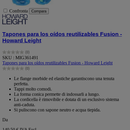
Confronta
Compara
Tapones para los oídos reutilizables Fusion -
Howard Leight
(0)
0.0
SKU : MIG361491
su
Tapones para los oídos reutilizables Fusion - Howard Leight
5
(0)
stelle.
0.0
su
Le flange morbide ed elastiche garantiscono una tenuta
5
perfetta.
stelle.
Tappi molto comodi.
La forma conica permette di indossarli a lungo.
La cordicella è rimovibile e dotata di un esclusivo sistema
anti-caduta.
Si puliscono con sapone neutro e acqua tiepida.
Da
140,50 €
IVA Escl.