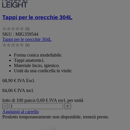
Tappi per le orecchie 304L
(0)
0.0
SKU : MIG359544
su
Tappi per le orecchie 304L
5
(0)
stelle.
0.0
su
Forma conica modellabile.
5
Tappi anatomici.
stelle.
Materiale liscio, igienico.
Uniti da una cordicella in vinile.
68,90 €
IVA Escl.
84,06 € IVA incl.
lotto di 100 paio/a
0,69 € IVA escl. per unità
-
+
Aggiungi al carrello
Prodotto temporaneamente non disponibile, tornerà presto.