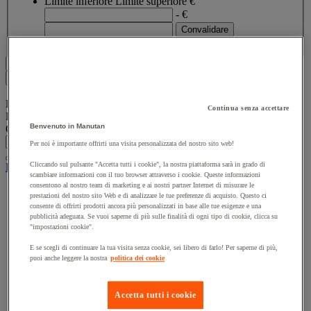
Limite inferiore
Limite superiore
€
- €
Mostra tutti 7 prodotti
Filtri
7
Elenco prodotti
Continua senza accettare
Prodotti:
( 1 - 7 )
Benvenuto in Manutan
Ordina per
Per noi è importante offrirti una visita personalizzata del nostro sito web!
Cliccando sul pulsante "Accetta tutti i cookie", la nostra piattaforma sarà in grado di
IN SCONTO!
scambiare informazioni con il tuo browser attraverso i cookie. Queste informazioni
consentono al nostro team di marketing e ai nostri partner Internet di misurare le
prestazioni del nostro sito Web e di analizzare le tue preferenze di acquisto. Questo ci
consente di offrirti prodotti ancora più personalizzati in base alle tue esigenze e una
pubblicità adeguata. Se vuoi saperne di più sulle finalità di ogni tipo di cookie, clicca su
"impostazioni cookie".
E se scegli di continuare la tua visita senza cookie, sei libero di farlo! Per saperne di più,
puoi anche leggere la nostra
politica dei cookie
Accetta tutti i cookie