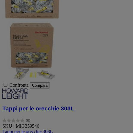
Confronta
Compara
Tappi per le orecchie 303L
(0)
0.0
SKU : MIG359546
su
Tappi per le orecchie 303L