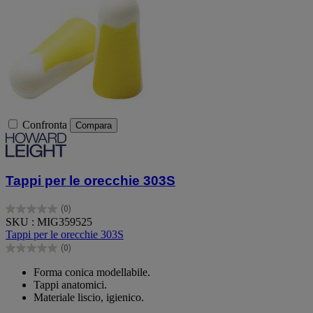
Confronta
Compara
Tappi per le orecchie 303S
(0)
0.0
SKU : MIG359525
su
Tappi per le orecchie 303S
5
(0)
stelle.
0.0
su
Forma conica modellabile.
5
Tappi anatomici.
stelle.
Materiale liscio, igienico.