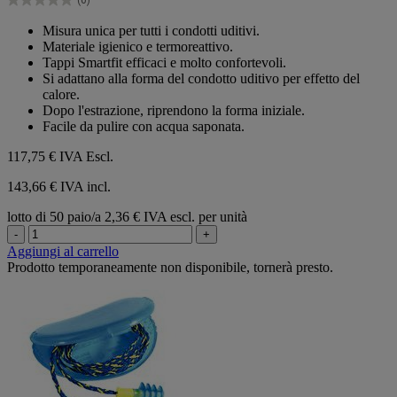
(0)
stelle.
0.0
su
Misura unica per tutti i condotti uditivi.
5
Materiale igienico e termoreattivo.
stelle.
Tappi Smartfit efficaci e molto confortevoli.
Si adattano alla forma del condotto uditivo per effetto del
calore.
Dopo l'estrazione, riprendono la forma iniziale.
Facile da pulire con acqua saponata.
117,75 €
IVA Escl.
143,66 € IVA incl.
lotto di 50 paio/a
2,36 € IVA escl. per unità
-
+
Aggiungi al carrello
Prodotto temporaneamente non disponibile, tornerà presto.