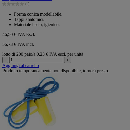
5
(0)
stelle.
0.0
su
Forma conica modellabile.
5
Tappi anatomici.
stelle.
Materiale liscio, igienico.
46,50 €
IVA Escl.
56,73 € IVA incl.
lotto di 200 paio/a
0,23 € IVA escl. per unità
-
+
Aggiungi al carrello
Prodotto temporaneamente non disponibile, tornerà presto.