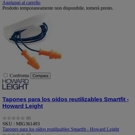
Aggiungi al carrello
Prodotto temporaneamente non disponibile, tornerà presto.
Confronta
Compara
Tapones para los oídos reutilizables Smartfit -
Howard Leight
(0)
0.0
SKU : MIG361493
su
Tapones para los oídos reutilizables Smartfit - Howard Leight
5