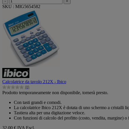
-
+
SKU : MIG5654582
Calcolatrice da tavolo 212X - Ibico
(0)
0.0
Prodotto temporaneamente non disponibile, tornerà presto.
su
5
Con tasti grandi e comodi.
stelle.
La calcolatrice Ibico 212X è dotata di uno schermo a cristalli liq
Tastiera alta per una digitazione veloce.
Con funzioni di calcolo del profitto (costo, vendita, margine) o
32,00 €
IVA Escl.