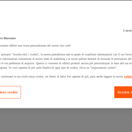
Contin
 carrello un prodotto:
in Manutan
ortante offrirti una visita personalizzata del nostro sito web!
 pulsante "Accetta tutti i cookie", la nostra piattaforma sarà in grado di scambiare informazioni con il tuo brows
Prodotti in pron
e informazioni consentono al nostro team di marketing e ai nostri partner Internet di misurare le prestazioni de
Manutan Expert
e le tue preferenze di acquisto. Questo ci consente di offrirti prodotti ancora più personalizzati in base alle tue e
eguata. Se vuoi saperne di più sulle finalità di ogni tipo di cookie, clicca su "impostazioni cookie".
 continuare la tua visita senza cookie, sei libero di farlo! Per saperne di più, puoi anche leggere la nostra
politi
ioni cookie
Accetta t