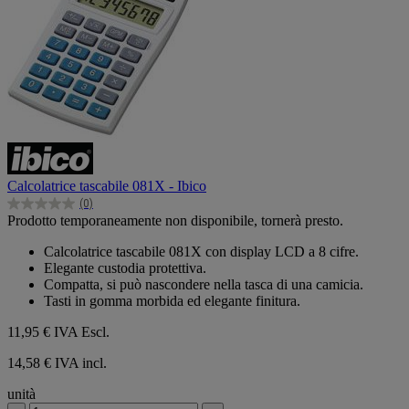
Calcolatrice tascabile 081X - Ibico
(0)
0.0
Prodotto temporaneamente non disponibile, tornerà presto.
su
5
Calcolatrice tascabile 081X con display LCD a 8 cifre.
stelle.
Elegante custodia protettiva.
Compatta, si può nascondere nella tasca di una camicia.
Tasti in gomma morbida ed elegante finitura.
11,95 €
IVA Escl.
14,58 € IVA incl.
unità