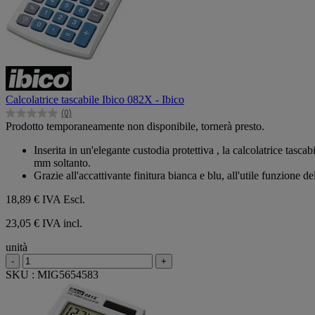
Calcolatrice tascabile Ibico 082X - Ibico
(0)
0.0
Prodotto temporaneamente non disponibile, tornerà presto.
su
5
Inserita in un'elegante custodia protettiva , la calcolatrice tas
stelle.
mm soltanto.
Grazie all'accattivante finitura bianca e blu, all'utile funzione d
18,89 €
IVA Escl.
23,05 € IVA incl.
unità
-
+
SKU : MIG5654583