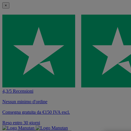
×
4,3/5 Recensioni
Nessun minimo d'ordine
Consegna gratuita da €150 IVA escl.
Reso entro 30 giorni