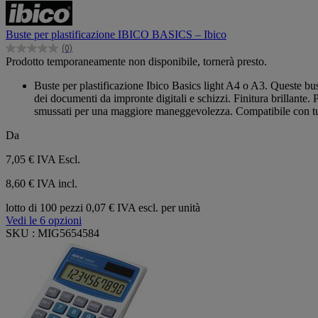
Buste per plastificazione IBICO BASICS – Ibico
(0)
0.0
Prodotto temporaneamente non disponibile, tornerà presto.
su
5
Buste per plastificazione Ibico Basics light A4 o A3. Queste bu
stelle.
dei documenti da impronte digitali e schizzi. Finitura brillante. P
smussati per una maggiore maneggevolezza. Compatibile con tutte 
Da
7,05 €
IVA Escl.
8,60 € IVA incl.
lotto di 100 pezzi
0,07 € IVA escl. per unità
Vedi le 6 opzioni
SKU : MIG5654584