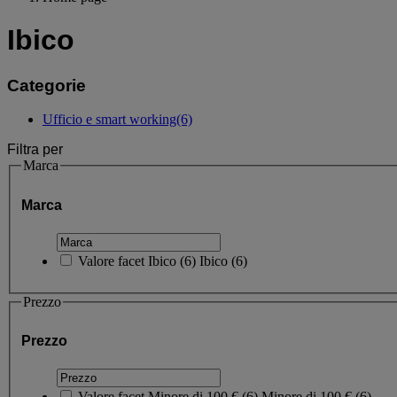
Ibico
Categorie
Ufficio e smart working
(6)
Filtra per
Marca
Marca
Valore facet
Ibico
(
6
)
Ibico
(6)
Prezzo
Prezzo
Valore facet
Minore di 100 €
(
6
)
Minore di 100 €
(6)