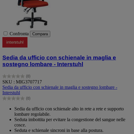
Confronta
Compara
Sedia da ufficio con schienale in maglia e
sostegno lombare - Interstuhl
(0)
0.0
SKU : MIG3707717
su
Sedia da ufficio con schienale in maglia e sostegno lombare -
5
Interstuhl
stelle.
(0)
0.0
su
Sedia da ufficio con schienale alto in rete a rete e supporto
5
lombare regolabile.
stelle.
Seduta imbottita per evitare la congestione del sangue nelle
cosce.
Seduta e schienale sincroni in base alla postura.