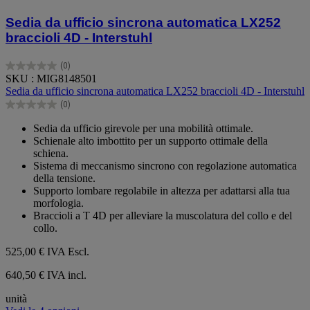
Sedia da ufficio sincrona automatica LX252
braccioli 4D - Interstuhl
(0)
0.0
SKU : MIG8148501
su
Sedia da ufficio sincrona automatica LX252 braccioli 4D - Interstuhl
5
(0)
stelle.
0.0
su
Sedia da ufficio girevole per una mobilità ottimale.
5
Schienale alto imbottito per un supporto ottimale della
stelle.
schiena.
Sistema di meccanismo sincrono con regolazione automatica
della tensione.
Supporto lombare regolabile in altezza per adattarsi alla tua
morfologia.
Braccioli a T 4D per alleviare la muscolatura del collo e del
collo.
525,00 €
IVA Escl.
640,50 € IVA incl.
unità