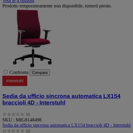
Vedi le 4 opzioni
Prodotto temporaneamente non disponibile, tornerà presto.
Confronta
Compara
Sedia da ufficio sincrona automatica LX154
braccioli 4D - Interstuhl
(0)
0.0
SKU : MIG8148498
su
Sedia da ufficio sincrona automatica LX154 braccioli 4D - Interstuhl
5
(0)
stelle.