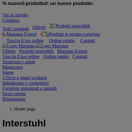
% nuovo/i prodotto/i:
un nuovo prodotto:
Vai al carrello
Continua
Prodotti sostenibili
Offerte
Tutti i prodotti
Manutan Expert
Prodotti in pronta consegna
Traccia il tuo ordine
Ordine rapido
Contatti
Offerte
Prodotti sostenibili
Manutan Expert
Traccia il tuo ordine
Ordine rapido
Contatti
Sicurezza e salute
Magazzino
Igiene
Ufficio e smart working
Imballaggio e contenitori
Forniture industriali e utensili
Spazi esterni
Ristorazione
Home page
Interstuhl