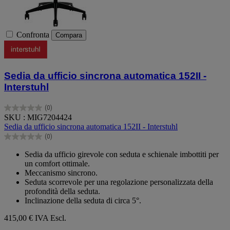
Confronta
Compara
Sedia da ufficio sincrona automatica 152II -
Interstuhl
(0)
0.0
SKU : MIG7204424
su
Sedia da ufficio sincrona automatica 152II - Interstuhl
5
(0)
stelle.
0.0
su
Sedia da ufficio girevole con seduta e schienale imbottiti per
5
un comfort ottimale.
stelle.
Meccanismo sincrono.
Seduta scorrevole per una regolazione personalizzata della
profondità della seduta.
Inclinazione della seduta di circa 5°.
415,00 €
IVA Escl.