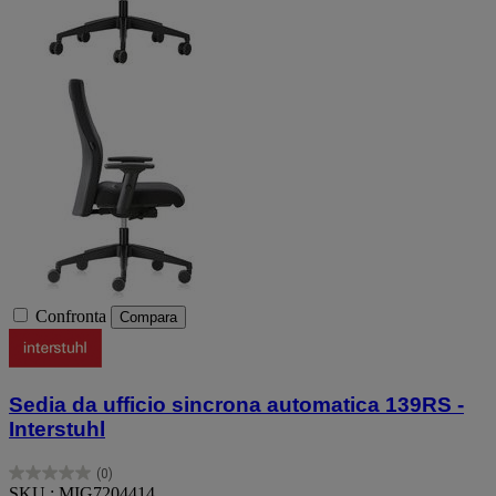
Confronta
Compara
Sedia da ufficio sincrona automatica 139RS -
Interstuhl
(0)
0.0
SKU : MIG7204414