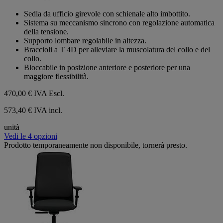
0.0
su
Sedia da ufficio girevole con schienale alto imbottito.
5
Sistema su meccanismo sincrono con regolazione automatica
stelle.
della tensione.
Supporto lombare regolabile in altezza.
Braccioli a T 4D per alleviare la muscolatura del collo e del
collo.
Bloccabile in posizione anteriore e posteriore per una
maggiore flessibilità.
470,00 €
IVA Escl.
573,40 € IVA incl.
unità
Vedi le 4 opzioni
Prodotto temporaneamente non disponibile, tornerà presto.