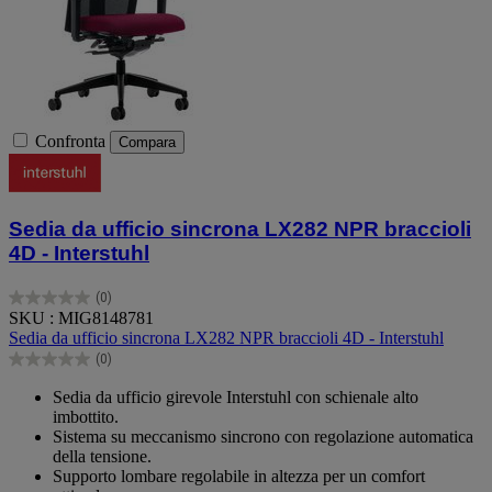
Confronta
Compara
Sedia da ufficio sincrona LX282 NPR braccioli
4D - Interstuhl
(0)
0.0
SKU : MIG8148781
su
Sedia da ufficio sincrona LX282 NPR braccioli 4D - Interstuhl
5
(0)
stelle.
0.0
su
Sedia da ufficio girevole Interstuhl con schienale alto
5
imbottito.
stelle.
Sistema su meccanismo sincrono con regolazione automatica
della tensione.
Supporto lombare regolabile in altezza per un comfort