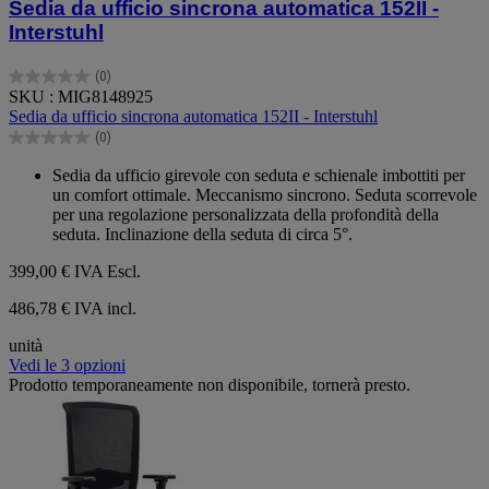
Sedia da ufficio sincrona automatica 152II -
Interstuhl
(0)
0.0
SKU : MIG8148925
su
Sedia da ufficio sincrona automatica 152II - Interstuhl
5
(0)
stelle.
0.0
su
Sedia da ufficio girevole con seduta e schienale imbottiti per
5
un comfort ottimale. Meccanismo sincrono. Seduta scorrevole
stelle.
per una regolazione personalizzata della profondità della
seduta. Inclinazione della seduta di circa 5°.
399,00 €
IVA Escl.
486,78 € IVA incl.
unità
Vedi le 3 opzioni
Prodotto temporaneamente non disponibile, tornerà presto.