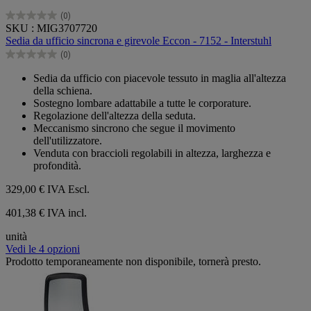
(0)
0.0
SKU : MIG3707720
su
Sedia da ufficio sincrona e girevole Eccon - 7152 - Interstuhl
5
(0)
stelle.
0.0
su
Sedia da ufficio con piacevole tessuto in maglia all'altezza
5
della schiena.
stelle.
Sostegno lombare adattabile a tutte le corporature.
Regolazione dell'altezza della seduta.
Meccanismo sincrono che segue il movimento
dell'utilizzatore.
Venduta con braccioli regolabili in altezza, larghezza e
profondità.
329,00 €
IVA Escl.
401,38 € IVA incl.
unità
Vedi le 4 opzioni
Prodotto temporaneamente non disponibile, tornerà presto.