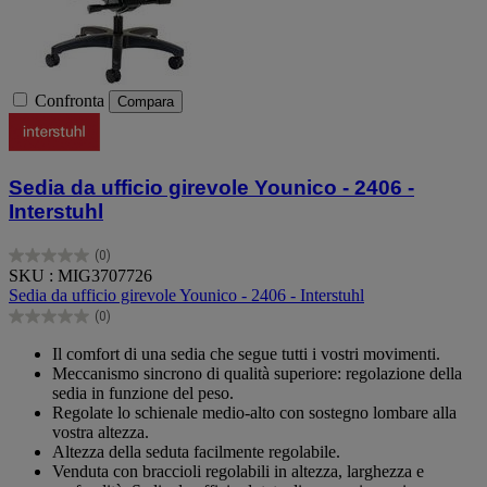
Confronta
Compara
Sedia da ufficio girevole Younico - 2406 -
Interstuhl
(0)
0.0
SKU : MIG3707726
su
Sedia da ufficio girevole Younico - 2406 - Interstuhl
5
(0)
stelle.
0.0
su
Il comfort di una sedia che segue tutti i vostri movimenti.
5
Meccanismo sincrono di qualità superiore: regolazione della
stelle.
sedia in funzione del peso.
Regolate lo schienale medio-alto con sostegno lombare alla
vostra altezza.
Altezza della seduta facilmente regolabile.
Venduta con braccioli regolabili in altezza, larghezza e