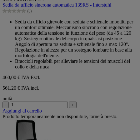
su
Sedia da ufficio sincrona automatica 139RS - Interstuhl
5
(0)
stelle.
0.0
su
Sedia da ufficio girevole con seduta e schienale imbottiti per
5
un comfort ottimale. Meccanismo sincrono con regolazione
stelle.
automatica della tensione in funzione del peso (da 45 a 120
kg). Sostegno ottimale del corpo in qualsiasi posizione.
Angolo di apertura tra seduta e schienale fino a max 120°.
Regolazione in altezza per un sostegno lombare in base alla
morfologia dell'utente.
Braccioli regolabili per alleviare le tensioni dei muscoli del
collo e della nuca.
460,00 €
IVA Escl.
561,20 € IVA incl.
unità
-
+
Aggiungi al carrello
Prodotto temporaneamente non disponibile, tornerà presto.