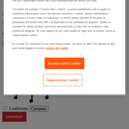
Per noi è importante offrirti una visita personalizzata del nostro sito web!
tensione da 45 a 120 kg. Rotelle morbide autofrenanti.
Cliccando sul pulsante "Accetta tutti i cookie", la nostra piattaforma sarà in grado di
439,00 €
IVA Escl.
scambiare informazioni con il tuo browser attraverso i cookie. Queste informazioni
consentono al nostro team di marketing e ai nostri partner Internet di misurare le
prestazioni del nostro sito Web e di analizzare le tue preferenze di acquisto. Questo ci
535,58 € IVA incl.
consente di offrirti prodotti ancora più personalizzati in base alle tue esigenze e una
pubblicità adeguata. Se vuoi saperne di più sulle finalità di ogni tipo di cookie, clicca su
unità
"impostazioni cookie".
Vedi le 3 opzioni
Prodotto temporaneamente non disponibile, tornerà presto.
E se scegli di continuare la tua visita senza cookie, sei libero di farlo! Per saperne di più,
puoi anche leggere la nostra
politica dei cookie
Accetta tutti i cookie
Impostazioni cookie
Confronta
Compara