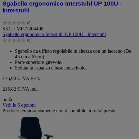
Sgabello ergonomico Interstuhl UP 100U -
Interstuhl
(0)
0.0
SKU : MIG7204408
su
Sgabello ergonomico Interstuhl UP 100U - Interstuhl
5
(0)
stelle.
0.0
su
Sgabello da ufficio regolabile in altezza con un laccetto (Da
5
45 cm a 63cm).
stelle.
Parte superiore girevole.
Seduta in espanso e base antiscivolo.
176,90 €
IVA Escl.
215,82 € IVA incl.
unità
Vedi le 6 opzioni
Prodotto temporaneamente non disponibile, tornerà presto.