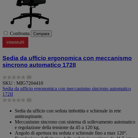
Confronta
Compara
Sedia da ufficio ergonomica con meccanismo
sincrono automatico 172II
(0)
0.0
SKU : MIG7204410
su
Sedia da ufficio ergonomica con meccanismo sincrono automatico
5
172II
stelle.
(0)
0.0
su
Sedia da ufficio con seduta imbottita e schienale in rete
5
antitraspirante.
stelle.
Meccanismo sincrono con sistema di sollevamento automatico
e regolazione della tensione da 45 a 120 kg.
Angolo di apertura tra seduta e schienale fino a max 120°.