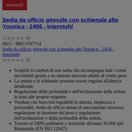
Sedia da ufficio girevole con schienale alto
Younico - 2456 - Interstuhl
(0)
0.0
SKU : MIG3707724
su
Sedia da ufficio girevole con schienale alto Younico - 2456 -
5
Interstuhl
stelle.
(0)
0.0
su
Scoprite il comfort di una sedia che accompagna tutti i vostri
5
movimenti grazie a un sistema sincrono adatto al vostro peso.
stelle.
La seduta e lo schienale possono essere regolati all'altezza
desiderata.
Regolazione della profondità e dell'inclinazione della seduta
in base alle proprie esigenze.
Venduta con braccioli regolabili in altezza, larghezza e
profondità. Sedia da ufficio dotata di meccanismo sincrono,
regolazione in funzione del peso e regolazione
dell'inclinazione e della profondità della seduta.
Tessuto al 100% poliestere e resistente all'usura 30.000 giri
Martindale (EN ISO 12947).