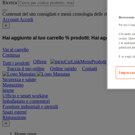
Ricerca
Contenuti del sito consigliati e menù cronologia delle ricerche
Benvenuto 
Account
Accedi
×
Per noi è imp
Cliccando sul
Hai aggiunto al tuo carrello % prodotti:
Hai aggiunto al tuo
cookie. Quest
e di analizzar
pubblicità ad
Vai al carrello
Continua
E se scegli di
Offerte
Prodotti sostenibili
Tutti i prodotti
Traccia il tuo ordine
Ordine rapido
Contatti
Impostaz
Sicurezza e salute
Magazzino
Igiene
Ufficio e smart working
Imballaggio e contenitori
Forniture industriali e utensili
Spazi esterni
Ristorazione
×
Home page