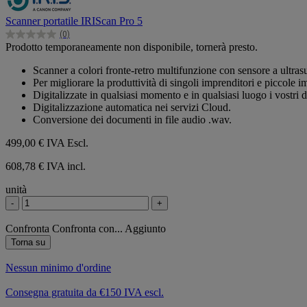
Scanner portatile IRIScan Pro 5
(0)
0.0
Prodotto temporaneamente non disponibile, tornerà presto.
su
5
Scanner a colori fronte-retro multifunzione con sensore a ultras
stelle.
Per migliorare la produttività di singoli imprenditori e piccole i
Digitalizzate in qualsiasi momento e in qualsiasi luogo i vostr
Digitalizzazione automatica nei servizi Cloud.
Conversione dei documenti in file audio .wav.
499,00 €
IVA Escl.
608,78 € IVA incl.
unità
-
+
Confronta
Confronta con...
Aggiunto
Torna su
Nessun minimo d'ordine
Consegna gratuita da €150 IVA escl.