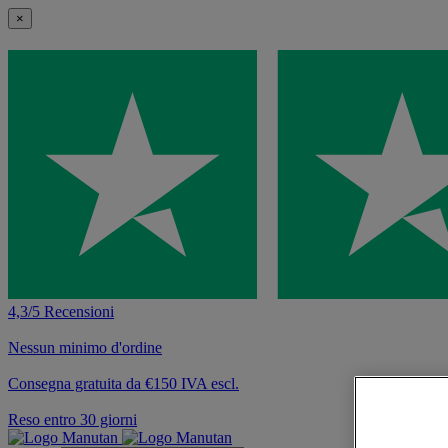
×
4,3/5 Recensioni
Nessun minimo d'ordine
Consegna gratuita da €150 IVA escl.
Reso entro 30 giorni