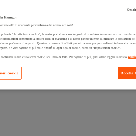
Contin
in Manutan
ortante offrirti una visita personalizzata del nostro sito web!
 pulsante "Accetta tutti i cookie", la nostra piattaforma sarà in grado di scambiare informazioni con il tuo brows
 carrello un prodotto:
e informazioni consentono al nostro team di marketing e ai nostri partner Internet di misurare le prestazioni de
e le tue preferenze di acquisto. Questo ci consente di offrirti prodotti ancora più personalizzati in base alle tue e
eguata. Se vuoi saperne di più sulle finalità di ogni tipo di cookie, clicca su "impostazioni cookie".
 continuare la tua visita senza cookie, sei libero di farlo! Per saperne di più, puoi anche leggere la nostra
politi
Prodotti in pron
Manutan Expert
ioni cookie
Accetta t