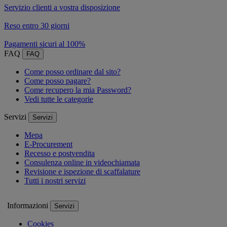
Servizio clienti a vostra disposizione
Reso entro 30 giorni
Pagamenti sicuri al 100%
FAQ
FAQ
Come posso ordinare dal sito?
Come posso pagare?
Come recupero la mia Password?
Vedi tutte le categorie
Servizi
Servizi
Mepa
E-Procurement
Recesso e postvendita
Consulenza online in videochiamata
Revisione e ispezione di scaffalature
Tutti i nostri servizi
Informazioni
Servizi
Cookies