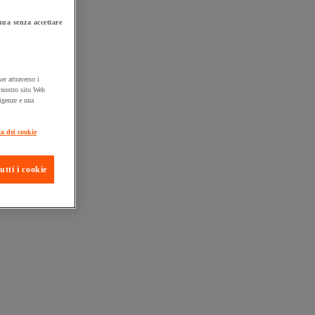
ua senza accettare
er attraverso i
l nostro sito Web
sigenze e una
ca dei cookie
ta consegna
utti i cookie