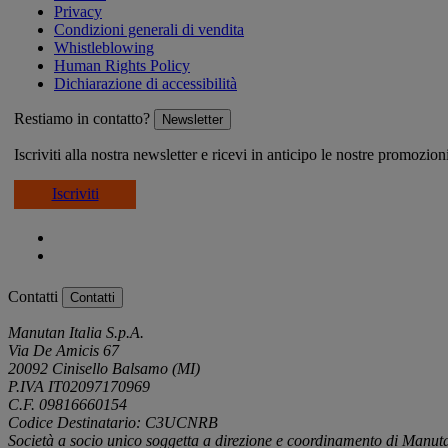
Privacy
Condizioni generali di vendita
Whistleblowing
Human Rights Policy
Dichiarazione di accessibilità
Restiamo in contatto?
Newsletter
Iscriviti alla nostra newsletter e ricevi in anticipo le nostre promozion
Iscriviti
Contatti
Contatti
Manutan Italia S.p.A.
Via De Amicis 67
20092 Cinisello Balsamo (MI)
P.IVA IT02097170969
C.F. 09816660154
Codice Destinatario: C3UCNRB
Società a socio unico soggetta a direzione e coordinamento di Manu