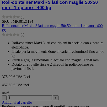
Roll-container Maxi - 3 lati con maglie 50x50
mm - 1 ripiano - 400 kg
(0)
0.0
SKU : MIG8121184
su
Roll-container Maxi - 3 lati con maglie 50x50 mm - 1 ripiano - 400
5
kg
stelle.
(0)
0.0
su
Roll-container Maxi 3 lati con ripiani in acciaio con zincatura
5
elettrolitica.
stelle.
Ideale per la movimentazione di carichi voluminosi fino a 400
kg.
Pareti a griglia rimovibili in acciaio con maglie 50x50 mm.
Dotato di 2 rotelle fisse e 2 girevoli in polipropilene per
pavimenti lisci.
375,00 €
IVA Escl.
457,50 € IVA incl.
unità
-
+
Aggiungi al carrello
Prodotto temporaneamente non disponibile, tornerà presto.