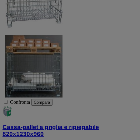
Confronta
Compara
Cassa-pallet a griglia e ripiegabile
820x1230x960