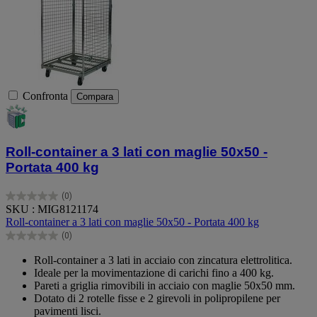
Confronta
Compara
Roll-container a 3 lati con maglie 50x50 -
Portata 400 kg
(0)
0.0
SKU : MIG8121174
su
Roll-container a 3 lati con maglie 50x50 - Portata 400 kg
5
(0)
stelle.
0.0
su
Roll-container a 3 lati in acciaio con zincatura elettrolitica.
5
Ideale per la movimentazione di carichi fino a 400 kg.
stelle.
Pareti a griglia rimovibili in acciaio con maglie 50x50 mm.
Dotato di 2 rotelle fisse e 2 girevoli in polipropilene per
pavimenti lisci.