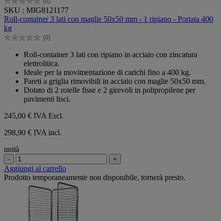
(0)
0.0
SKU : MIG8121177
su
Roll-container 3 lati con maglie 50x50 mm - 1 ripiano - Portata 400
5
kg
stelle.
(0)
0.0
su
Roll-container 3 lati con ripiano in acciaio con zincatura
5
elettrolitica.
stelle.
Ideale per la movimentazione di carichi fino a 400 kg.
Pareti a griglia rimovibili in acciaio con maglie 50x50 mm.
Dotato di 2 rotelle fisse e 2 girevoli in polipropilene per
pavimenti lisci.
245,00 €
IVA Escl.
298,90 € IVA incl.
unità
-
+
Aggiungi al carrello
Prodotto temporaneamente non disponibile, tornerà presto.