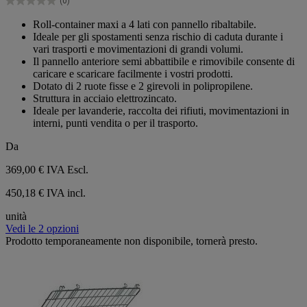
(0)
stelle.
0.0
su
Roll-container maxi a 4 lati con pannello ribaltabile.
5
Ideale per gli spostamenti senza rischio di caduta durante i
stelle.
vari trasporti e movimentazioni di grandi volumi.
Il pannello anteriore semi abbattibile e rimovibile consente di
caricare e scaricare facilmente i vostri prodotti.
Dotato di 2 ruote fisse e 2 girevoli in polipropilene.
Struttura in acciaio elettrozincato.
Ideale per lavanderie, raccolta dei rifiuti, movimentazioni in
interni, punti vendita o per il trasporto.
Da
369,00 €
IVA Escl.
450,18 € IVA incl.
unità
Vedi le 2 opzioni
Prodotto temporaneamente non disponibile, tornerà presto.