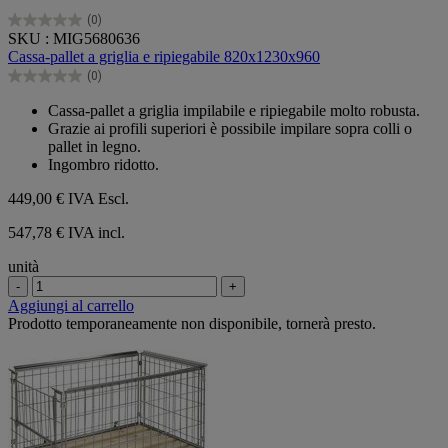
(0)
0.0
SKU : MIG5680636
su
Cassa-pallet a griglia e ripiegabile 820x1230x960
5
(0)
stelle.
0.0
su
Cassa-pallet a griglia impilabile e ripiegabile molto robusta.
5
Grazie ai profili superiori è possibile impilare sopra colli o
stelle.
pallet in legno.
Ingombro ridotto.
449,00 €
IVA Escl.
547,78 € IVA incl.
unità
-
+
Aggiungi al carrello
Prodotto temporaneamente non disponibile, tornerà presto.