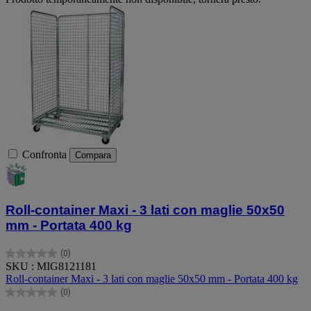
Confronta
Compara
Roll-container Maxi - 3 lati con maglie 50x50
mm - Portata 400 kg
(0)
0.0
SKU : MIG8121181
su
Roll-container Maxi - 3 lati con maglie 50x50 mm - Portata 400 kg
5
(0)
stelle.
0.0
su