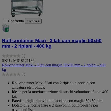
Confronta
Compara
Roll-container Maxi - 3 lati con maglie 50x50
mm - 2 ripiani - 400 kg
(0)
0.0
SKU : MIG8121186
su
Roll-container Maxi - 3 lati con maglie 50x50 mm - 2 ripiani - 400
5
kg
stelle.
(0)
0.0
su
Roll-container Maxi 3 lati con 2 ripiani in acciaio con
5
zincatura elettrolitica.
stelle.
Ideale per la movimentazione di carichi voluminosi fino a 400
kg.
Pareti a griglia rimovibili in acciaio con maglie 50x50 mm.
Dotato di 2 rotelle fisse e 2 girevoli in polipropilene per
pavimenti lisci.