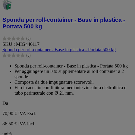
Sponda per roll-container - Base in plastica -
Portata 500 kg
(0)
0.0
SKU : MIG446117
su
Sponda per roll-container - Base in plastica - Portata 500 kg
5
(0)
stelle.
0.0
su
Sponda per roll-container - Base in plastica - Portata 500 kg
5
Per aggiungere un lato supplementare ai roll-container a 2
stelle.
sponde.
Composta da due impugnature scorrevoli.
Filo in acciaio con finitura mediante zincatura elettrolitica e
tubo perimetrale con Ø 21 mm.
Da
70,90 €
IVA Escl.
86,50 € IVA incl.
unità