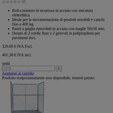
(0)
stelle.
0.0
su
Roll-container di sicurezza in acciaio con zincatura
5
elettrolitica.
stelle.
Ideale per la movimentazione di prodotti sensibili e carichi
fino a 400 kg.
Pareti a griglia rimovibili in acciaio con maglie 50x50 mm.
Dotato di 2 rotelle fisse e 2 girevoli in polipropilene per
pavimenti lisci.
329,00 €
IVA Escl.
401,38 € IVA incl.
unità
-
+
Aggiungi al carrello
Prodotto temporaneamente non disponibile, tornerà presto.