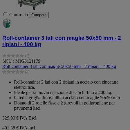
Confronta
Compara
Roll-container 3 lati con maglie 50x50 mm - 2
ripiani - 400 kg
(0)
0.0
SKU : MIG8121179
su
Roll-container 3 lati con maglie 50x50 mm - 2 ripiani - 400 kg
5
(0)
stelle.
0.0
su
Roll-container 2 lati con 2 ripiani in acciaio con zincatura
5
elettrolitica.
stelle.
Ideale per la movimentazione di carichi fino a 400 kg.
Pareti a griglia rimovibili in acciaio con maglie 50x50 mm.
Dotato di 2 rotelle fisse e 2 girevoli in polipropilene per
pavimenti lisci.
329,00 €
IVA Escl.
401,38 € IVA incl.