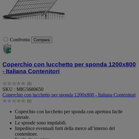
Confronta
Compara
Coperchio con lucchetto per sponda 1200x800
- Italiana Contenitori
(0)
0.0
SKU : MIG5680650
su
Coperchio con lucchetto per sponda 1200x800 - Italiana Contenitori
5
(0)
stelle.
0.0
su
Coperchio con lucchetto per sponda con apertura facile
5
laterale.
stelle.
Le sponde sono impilabili.
Impedisce eventuali furti della merce all’interno del
contenitore.