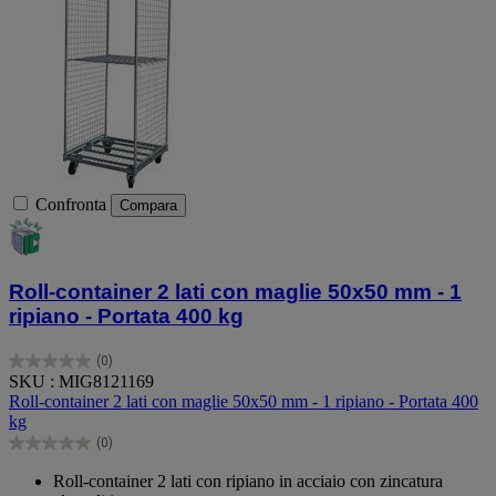
Confronta
Compara
Roll-container 2 lati con maglie 50x50 mm - 1
ripiano - Portata 400 kg
(0)
0.0
SKU : MIG8121169
su
Roll-container 2 lati con maglie 50x50 mm - 1 ripiano - Portata 400
5
kg
stelle.
(0)
0.0
su
Roll-container 2 lati con ripiano in acciaio con zincatura
5