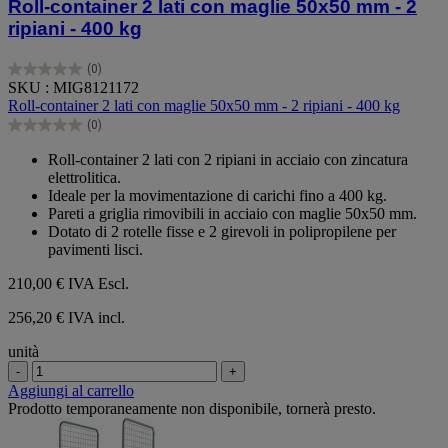
Roll-container 2 lati con maglie 50x50 mm - 2
ripiani - 400 kg
(0)
0.0
SKU : MIG8121172
su
Roll-container 2 lati con maglie 50x50 mm - 2 ripiani - 400 kg
5
(0)
stelle.
0.0
su
Roll-container 2 lati con 2 ripiani in acciaio con zincatura
5
elettrolitica.
stelle.
Ideale per la movimentazione di carichi fino a 400 kg.
Pareti a griglia rimovibili in acciaio con maglie 50x50 mm.
Dotato di 2 rotelle fisse e 2 girevoli in polipropilene per
pavimenti lisci.
210,00 €
IVA Escl.
256,20 € IVA incl.
unità
-
+
Aggiungi al carrello
Prodotto temporaneamente non disponibile, tornerà presto.