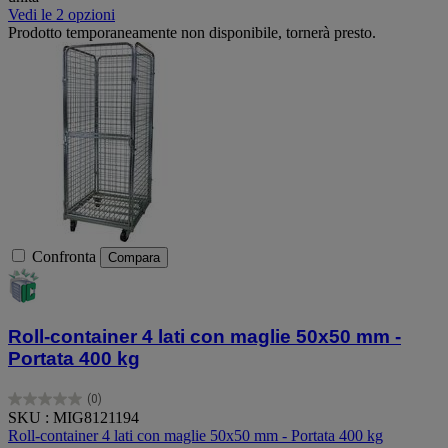
Vedi le 2 opzioni
Prodotto temporaneamente non disponibile, tornerà presto.
Confronta
Compara
Roll-container 4 lati con maglie 50x50 mm -
Portata 400 kg
(0)
0.0
SKU : MIG8121194
su
Roll-container 4 lati con maglie 50x50 mm - Portata 400 kg
5