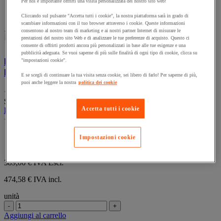
Per noi è importante offrirti una visita personalizzata del nostro sito web!
Cliccando sul pulsante "Accetta tutti i cookie", la nostra piattaforma sarà in grado di
Confronta
Compara
scambiare informazioni con il tuo browser attraverso i cookie. Queste informazioni
consentono al nostro team di marketing e ai nostri partner Internet di misurare le
prestazioni del nostro sito Web e di analizzare le tue preferenze di acquisto. Questo ci
consente di offrirti prodotti ancora più personalizzati in base alle tue esigenze e una
pubblicità adeguata. Se vuoi saperne di più sulle finalità di ogni tipo di cookie, clicca su
Roll-container Maxiroll Vrac - Base in acciaio -
"impostazioni cookie".
Portata 600 Kg
E se scegli di continuare la tua visita senza cookie, sei libero di farlo! Per saperne di più,
puoi anche leggere la nostra
politica dei cookie
(0)
0.0
SKU : MIG447814
su
Accetta tutti i cookie
Roll-container Maxiroll Vrac - Base in acciaio - Portata 600 Kg
5
(0)
stelle.
0.0
su
Pannello anteriore ribaltabile per due terzi.
Impostazioni cookie
5
Per la raccolta di prodotti voluminosi sfusi
stelle.
389,00 €
IVA Escl.
474,58 € IVA incl.
unità
-
+
Aggiungi al carrello