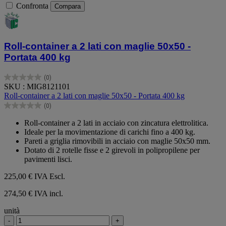
Confronta
Compara
Roll-container a 2 lati con maglie 50x50 -
Portata 400 kg
(0)
0.0
SKU : MIG8121101
su
Roll-container a 2 lati con maglie 50x50 - Portata 400 kg
5
(0)
stelle.
0.0
su
Roll-container a 2 lati in acciaio con zincatura elettrolitica.
5
Ideale per la movimentazione di carichi fino a 400 kg.
stelle.
Pareti a griglia rimovibili in acciaio con maglie 50x50 mm.
Dotato di 2 rotelle fisse e 2 girevoli in polipropilene per
pavimenti lisci.
225,00 €
IVA Escl.
274,50 € IVA incl.
unità
-
+