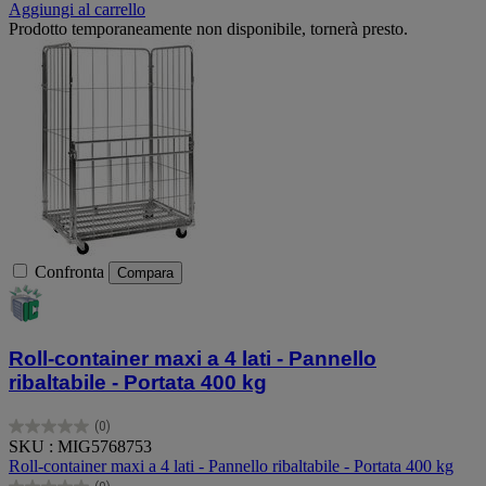
Aggiungi al carrello
Prodotto temporaneamente non disponibile, tornerà presto.
Confronta
Compara
Roll-container maxi a 4 lati - Pannello
ribaltabile - Portata 400 kg
(0)
0.0
SKU : MIG5768753
su
Roll-container maxi a 4 lati - Pannello ribaltabile - Portata 400 kg
5