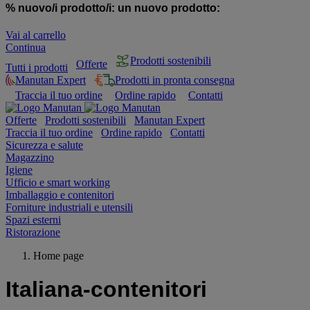
% nuovo/i prodotto/i:
un nuovo prodotto:
Vai al carrello
Continua
Prodotti sostenibili
Offerte
Tutti i prodotti
Manutan Expert
Prodotti in pronta consegna
Traccia il tuo ordine
Ordine rapido
Contatti
Offerte
Prodotti sostenibili
Manutan Expert
Traccia il tuo ordine
Ordine rapido
Contatti
Sicurezza e salute
Magazzino
Igiene
Ufficio e smart working
Imballaggio e contenitori
Forniture industriali e utensili
Spazi esterni
Ristorazione
Home page
Italiana-contenitori