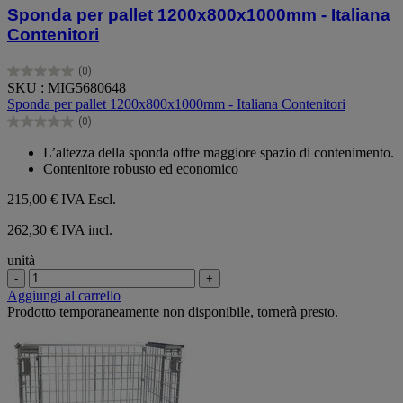
Sponda per pallet 1200x800x1000mm - Italiana
Contenitori
(0)
0.0
SKU : MIG5680648
su
Sponda per pallet 1200x800x1000mm - Italiana Contenitori
5
(0)
stelle.
0.0
su
L’altezza della sponda offre maggiore spazio di contenimento.
5
Contenitore robusto ed economico
stelle.
215,00 €
IVA Escl.
262,30 € IVA incl.
unità
-
+
Aggiungi al carrello
Prodotto temporaneamente non disponibile, tornerà presto.