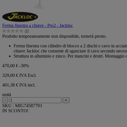
Ferma finestra a chiave - Pro2 - Jackloc
(0)
0.0
Prodotto temporaneamente non disponibile, tornerà presto.
su
5
Ferma finestra con cilindro di blocco a 2 dischi e cavo in accia
stelle.
chiave Jackloc che consente di sganciare il cavo secondo necessi
Struttura in alluminio e zinco. Per mancini e destri. Montaggio oriz
470,00 €
-30%
329,00 €
IVA Escl.
401,38 € IVA incl.
unità
-
+
SKU : MIG74587793
IN SCONTO!