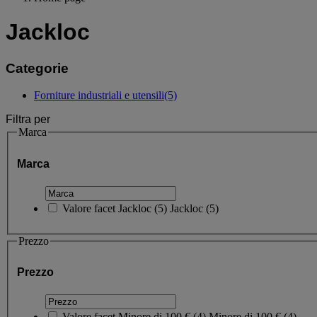
Jackloc
Categorie
Forniture industriali e utensili
(5)
Filtra per
Marca
Marca
Valore facet
Jackloc
(
5
)
Jackloc
(5)
Prezzo
Prezzo
Valore facet
Minore di 100 €
(
4
)
Minore di 100 €
(4)