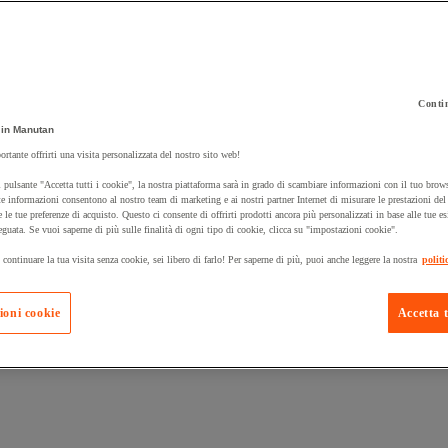
Contin
 carrello un prodotto:
in Manutan
ortante offrirti una visita personalizzata del nostro sito web!
 pulsante "Accetta tutti i cookie", la nostra piattaforma sarà in grado di scambiare informazioni con il tuo brows
Prodotti in pron
e informazioni consentono al nostro team di marketing e ai nostri partner Internet di misurare le prestazioni de
Manutan Expert
e le tue preferenze di acquisto. Questo ci consente di offrirti prodotti ancora più personalizzati in base alle tue e
eguata. Se vuoi saperne di più sulle finalità di ogni tipo di cookie, clicca su "impostazioni cookie".
 continuare la tua visita senza cookie, sei libero di farlo! Per saperne di più, puoi anche leggere la nostra
politi
ioni cookie
Accetta t