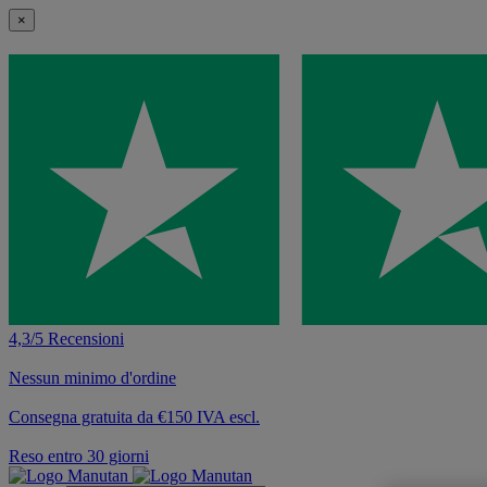
×
4,3/5 Recensioni
Nessun minimo d'ordine
Consegna gratuita da €150 IVA escl.
Reso entro 30 giorni