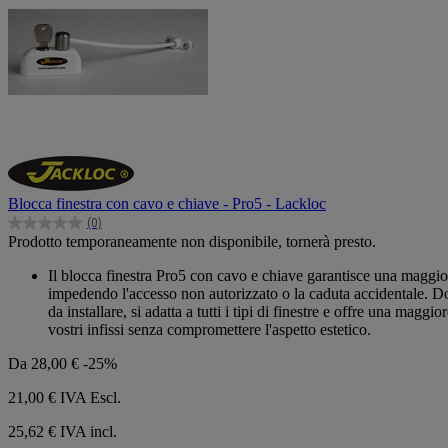
Blocca finestra con cavo e chiave - Pro5 - Lackloc
(0)
0.0
Prodotto temporaneamente non disponibile, tornerà presto.
su
5
Il blocca finestra Pro5 con cavo e chiave garantisce una maggiore
stelle.
impedendo l'accesso non autorizzato o la caduta accidentale. Dot
da installare, si adatta a tutti i tipi di finestre e offre una mag
vostri infissi senza compromettere l'aspetto estetico.
Da
28,00 €
-25%
21,00 €
IVA Escl.
25,62 € IVA incl.