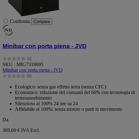
Confronta
Compara
Minibar con porta piena - JVD
(0)
0.0
SKU : MIG7318695
su
Minibar con porta piena - JVD
5
(0)
stelle.
0.0
su
Ecologico: senza gas effetto serra (senza CFC)
5
Economico: riduzione dei consumi del 66% con tecnologia di
stelle.
termoassorbimento
Silenzioso al 100% 24 ore su 24
Affidabile al 100%: senza motore o parti in movimento
Da
369,00 €
IVA Escl.