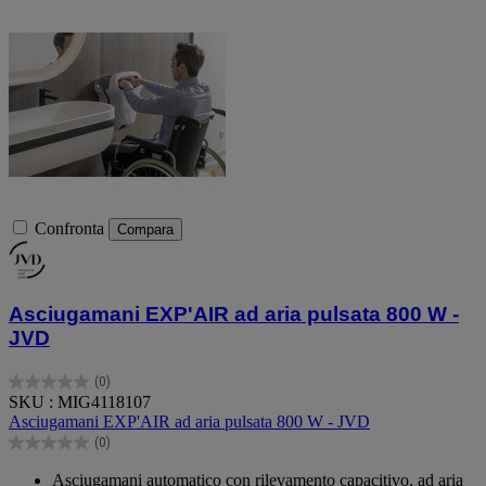
Confronta
Compara
Asciugamani EXP'AIR ad aria pulsata 800 W -
JVD
(0)
0.0
SKU : MIG4118107
su
Asciugamani EXP'AIR ad aria pulsata 800 W - JVD
5
(0)
stelle.
0.0
su
Asciugamani automatico con rilevamento capacitivo, ad aria