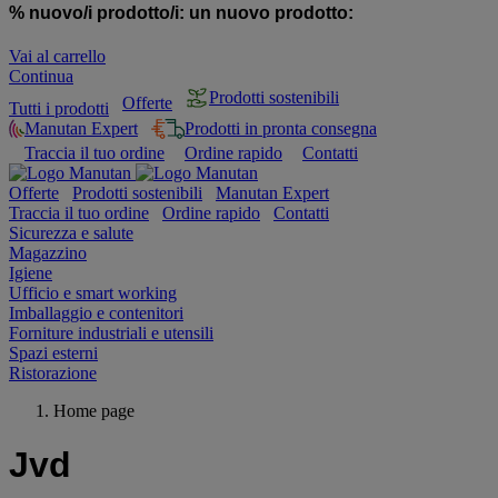
% nuovo/i prodotto/i:
un nuovo prodotto:
Vai al carrello
Continua
Prodotti sostenibili
Offerte
Tutti i prodotti
Manutan Expert
Prodotti in pronta consegna
Traccia il tuo ordine
Ordine rapido
Contatti
Offerte
Prodotti sostenibili
Manutan Expert
Traccia il tuo ordine
Ordine rapido
Contatti
Sicurezza e salute
Magazzino
Igiene
Ufficio e smart working
Imballaggio e contenitori
Forniture industriali e utensili
Spazi esterni
Ristorazione
Home page
Jvd