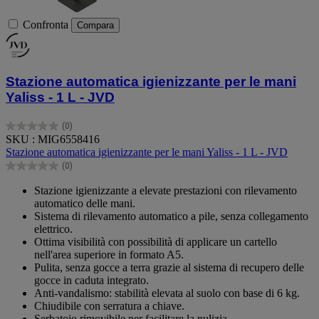
Confronta
Compara
Stazione automatica igienizzante per le mani
Yaliss - 1 L - JVD
(0)
0.0
SKU : MIG6558416
su
Stazione automatica igienizzante per le mani Yaliss - 1 L - JVD
5
(0)
stelle.
0.0
su
Stazione igienizzante a elevate prestazioni con rilevamento
5
automatico delle mani.
stelle.
Sistema di rilevamento automatico a pile, senza collegamento
elettrico.
Ottima visibilità con possibilità di applicare un cartello
nell'area superiore in formato A5.
Pulita, senza gocce a terra grazie al sistema di recupero delle
gocce in caduta integrato.
Anti-vandalismo: stabilità elevata al suolo con base di 6 kg.
Chiudibile con serratura a chiave.
Serbatoio rimovibile per facilitare la pulizia.