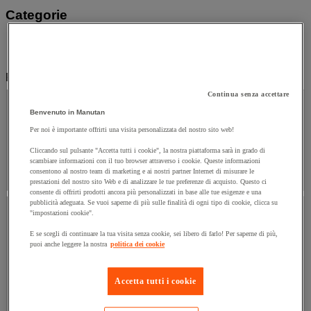
Categorie
Igiene
(3)
Ristorazione
(1)
Filtra per
Marca
Continua senza accettare
Benvenuto in Manutan
Marca
Per noi è importante offrirti una visita personalizzata del nostro sito web!
Cliccando sul pulsante "Accetta tutti i cookie", la nostra piattaforma sarà in grado di
scambiare informazioni con il tuo browser attraverso i cookie. Queste informazioni
Valore facet
JVD
(
4
)
JVD
(4)
consentono al nostro team di marketing e ai nostri partner Internet di misurare le
prestazioni del nostro sito Web e di analizzare le tue preferenze di acquisto. Questo ci
consente di offrirti prodotti ancora più personalizzati in base alle tue esigenze e una
Prezzo
pubblicità adeguata. Se vuoi saperne di più sulle finalità di ogni tipo di cookie, clicca su
"impostazioni cookie".
Prezzo
E se scegli di continuare la tua visita senza cookie, sei libero di farlo! Per saperne di più,
puoi anche leggere la nostra
politica dei cookie
Valore facet
Tra 300 € e 400 €
(
3
)
Tra 300 € e 400 €
Accetta tutti i cookie
(3)