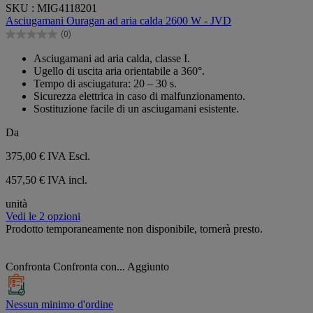
0.0
SKU : MIG4118201
su
Asciugamani Ouragan ad aria calda 2600 W - JVD
5
(0)
stelle.
0.0
su
Asciugamani ad aria calda, classe I.
5
Ugello di uscita aria orientabile a 360°.
stelle.
Tempo di asciugatura: 20 – 30 s.
Sicurezza elettrica in caso di malfunzionamento.
Sostituzione facile di un asciugamani esistente.
Da
375,00 €
IVA Escl.
457,50 € IVA incl.
unità
Vedi le 2 opzioni
Prodotto temporaneamente non disponibile, tornerà presto.
Confronta
Confronta con...
Aggiunto
Nessun minimo d'ordine