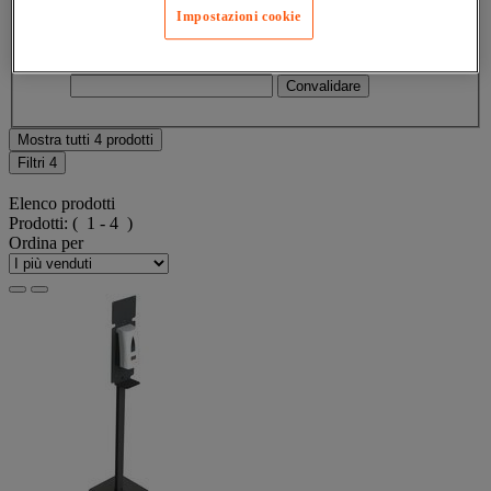
Valore facet
Maggiore di 500 €
(
1
)
Maggiore di
Impostazioni cookie
500 €
(1)
Limite inferiore
Limite superiore
€
- €
Mostra tutti 4 prodotti
Filtri
4
Elenco prodotti
Prodotti:
( 1 - 4 )
Ordina per