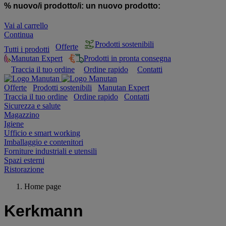
% nuovo/i prodotto/i:
un nuovo prodotto:
Vai al carrello
Continua
Prodotti sostenibili
Offerte
Tutti i prodotti
Manutan Expert
Prodotti in pronta consegna
Traccia il tuo ordine
Ordine rapido
Contatti
Offerte
Prodotti sostenibili
Manutan Expert
Traccia il tuo ordine
Ordine rapido
Contatti
Sicurezza e salute
Magazzino
Igiene
Ufficio e smart working
Imballaggio e contenitori
Forniture industriali e utensili
Spazi esterni
Ristorazione
Home page
Kerkmann