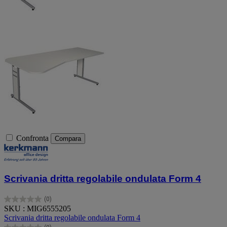
Confronta
Compara
Scrivania dritta regolabile ondulata Form 4
(0)
0.0
SKU : MIG6555205
su
Scrivania dritta regolabile ondulata Form 4
5