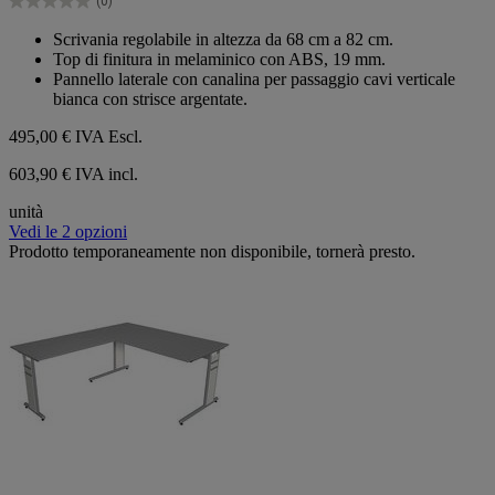
(0)
stelle.
0.0
su
Scrivania regolabile in altezza da 68 cm a 82 cm.
5
Top di finitura in melaminico con ABS, 19 mm.
stelle.
Pannello laterale con canalina per passaggio cavi verticale
bianca con strisce argentate.
495,00 €
IVA Escl.
603,90 € IVA incl.
unità
Vedi le 2 opzioni
Prodotto temporaneamente non disponibile, tornerà presto.