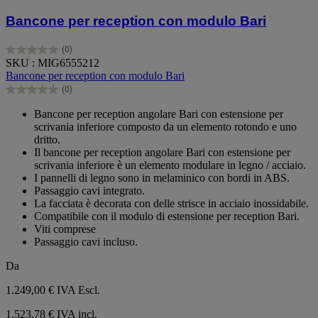
Bancone per reception con modulo Bari
(0)
0.0
SKU : MIG6555212
su
Bancone per reception con modulo Bari
5
(0)
stelle.
0.0
su
Bancone per reception angolare Bari con estensione per
5
scrivania inferiore composto da un elemento rotondo e uno
stelle.
dritto.
Il bancone per reception angolare Bari con estensione per
scrivania inferiore è un elemento modulare in legno / acciaio.
I pannelli di legno sono in melaminico con bordi in ABS.
Passaggio cavi integrato.
La facciata è decorata con delle strisce in acciaio inossidabile.
Compatibile con il modulo di estensione per reception Bari.
Viti comprese
Passaggio cavi incluso.
Da
1.249,00 €
IVA Escl.
1.523,78 € IVA incl.