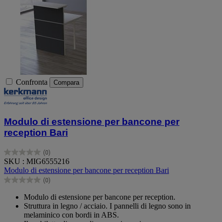
Confronta
Compara
Modulo di estensione per bancone per
reception Bari
(0)
0.0
SKU : MIG6555216
su
Modulo di estensione per bancone per reception Bari
5
(0)
stelle.
0.0
su
Modulo di estensione per bancone per reception.
5
Struttura in legno / acciaio. I pannelli di legno sono in
stelle.
melaminico con bordi in ABS.