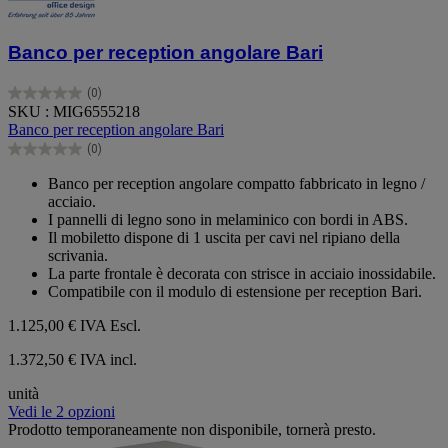
Banco per reception angolare Bari
(0)
0.0
SKU : MIG6555218
su
Banco per reception angolare Bari
5
(0)
stelle.
0.0
su
Banco per reception angolare compatto fabbricato in legno /
5
acciaio.
stelle.
I pannelli di legno sono in melaminico con bordi in ABS.
Il mobiletto dispone di 1 uscita per cavi nel ripiano della
scrivania.
La parte frontale è decorata con strisce in acciaio inossidabile.
Compatibile con il modulo di estensione per reception Bari.
1.125,00 €
IVA Escl.
1.372,50 € IVA incl.
unità
Vedi le 2 opzioni
Prodotto temporaneamente non disponibile, tornerà presto.