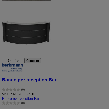
Confronta
Compara
Banco per reception Bari
(0)
0.0
SKU : MIG6555210
su
Banco per reception Bari
5
(0)
stelle.
0.0