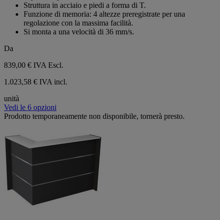
stelle.
Struttura in acciaio e piedi a forma di T.
Funzione di memoria: 4 altezze preregistrate per una
regolazione con la massima facilità.
Si monta a una velocità di 36 mm/s.
Da
839,00 €
IVA Escl.
1.023,58 € IVA incl.
unità
Vedi le 6 opzioni
Prodotto temporaneamente non disponibile, tornerà presto.