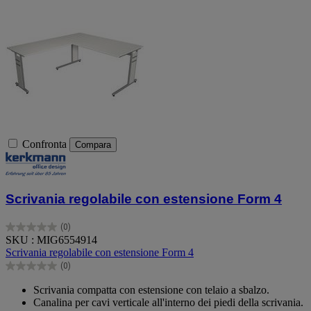
Confronta
Compara
Scrivania regolabile con estensione Form 4
(0)
0.0
SKU : MIG6554914
su
Scrivania regolabile con estensione Form 4
5
(0)
stelle.
0.0
su
Scrivania compatta con estensione con telaio a sbalzo.
5
Canalina per cavi verticale all'interno dei piedi della scrivania.
stelle.