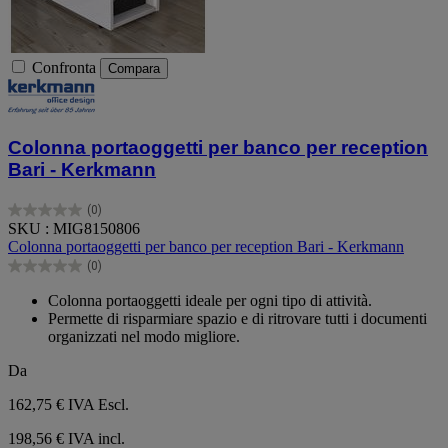
Confronta
Compara
Colonna portaoggetti per banco per reception
Bari - Kerkmann
(0)
0.0
SKU : MIG8150806
su
Colonna portaoggetti per banco per reception Bari - Kerkmann
5
(0)
stelle.
0.0
su
Colonna portaoggetti ideale per ogni tipo di attività.
5
Permette di risparmiare spazio e di ritrovare tutti i documenti
stelle.
organizzati nel modo migliore.
Da
162,75 €
IVA Escl.
198,56 € IVA incl.