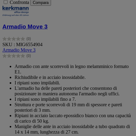
Confronta
Compara
Armadio Move 3
(0)
0.0
SKU : MIG6554904
su
Armadio Move 3
5
(0)
stelle.
0.0
su
Armadio con ante scorrevoli in legno melamminico formato
5
E1.
stelle.
Richiudibile e in acciaio inossidabile.
I ripiani sono impilabili.
L'armadio ha delle pareti posteriori che consentono di
posizionare in maniera autonoma l'armadio negli uffici.
I ripiani sono impilabili fino a 7.
Struttura e porte scorrevoli di 19 mm di spessore e pareti
posteriori di 3 mm.
Ripiani in acciaio laccato epossidico bianco con una capacità
di carico di 50 kg.
Maniglie delle ante in acciaio inossidabile a tubo quadrato di
14 x 14 mm, lunghezza di 27 cm.