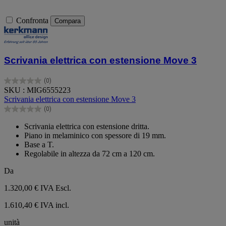
Confronta
Compara
Scrivania elettrica con estensione Move 3
(0)
0.0
SKU : MIG6555223
su
Scrivania elettrica con estensione Move 3
5
(0)
stelle.
0.0
su
Scrivania elettrica con estensione dritta.
5
Piano in melaminico con spessore di 19 mm.
stelle.
Base a T.
Regolabile in altezza da 72 cm a 120 cm.
Da
1.320,00 €
IVA Escl.
1.610,40 € IVA incl.
unità