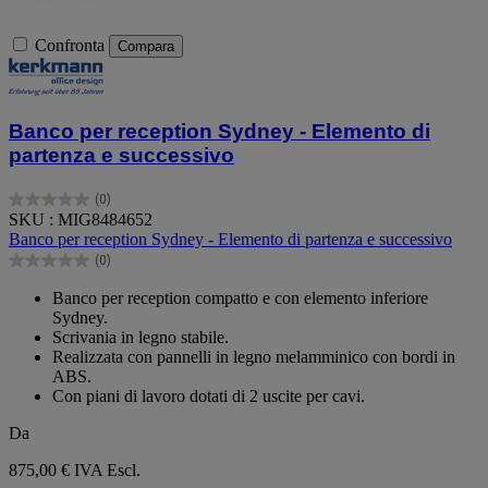
Confronta
Compara
Banco per reception Sydney - Elemento di
partenza e successivo
(0)
0.0
SKU : MIG8484652
su
Banco per reception Sydney - Elemento di partenza e successivo
5
(0)
stelle.
0.0
su
Banco per reception compatto e con elemento inferiore
5
Sydney.
stelle.
Scrivania in legno stabile.
Realizzata con pannelli in legno melamminico con bordi in
ABS.
Con piani di lavoro dotati di 2 uscite per cavi.
Da
875,00 €
IVA Escl.