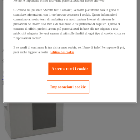
(0)
Per noi è importante offrirti una visita personalizzata del nostro sito web!
stelle.
0.0
su
Cliccando sul pulsante "Accetta tutti i cookie", la nostra piattaforma sarà in grado di
Banco per reception Bari con profondità di 80 cm.
5
scambiare informazioni con il tuo browser attraverso i cookie. Queste informazioni
Struttura modulare in legno e acciaio.
stelle.
consentono al nostro team di marketing e ai nostri partner Internet di misurare le
Realizzato con pannelli in legno melamminico con bordi in
prestazioni del nostro sito Web e di analizzare le tue preferenze di acquisto. Questo ci
ABS.
consente di offrirti prodotti ancora più personalizzati in base alle tue esigenze e una
Dispone di un'uscita per cavi nel ripiano della scrivania.
pubblicità adeguata. Se vuoi saperne di più sulle finalità di ogni tipo di cookie, clicca su
"impostazioni cookie".
Con facciata decorata con strisce in acciaio inossidabile.
E se scegli di continuare la tua visita senza cookie, sei libero di farlo! Per saperne di più,
809,00 €
IVA Escl.
puoi anche leggere la nostra
politica dei cookie
986,98 € IVA incl.
Accetta tutti i cookie
unità
Vedi le 2 opzioni
Prodotto temporaneamente non disponibile, tornerà presto.
Impostazioni cookie