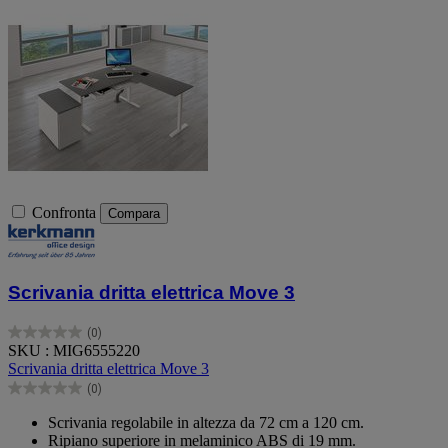
Confronta
Compara
Scrivania dritta elettrica Move 3
(0)
0.0
SKU : MIG6555220
su
Scrivania dritta elettrica Move 3
5
(0)
stelle.
0.0
su
Scrivania regolabile in altezza da 72 cm a 120 cm.
5
Ripiano superiore in melaminico ABS di 19 mm.