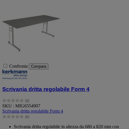
Confronta
Compara
Scrivania dritta regolabile Form 4
(0)
0.0
SKU : MIG6554907
su
Scrivania dritta regolabile Form 4
5
(0)
stelle.
0.0
su
Scrivania dritta regolabile in altezza da 680 a 820 mm con