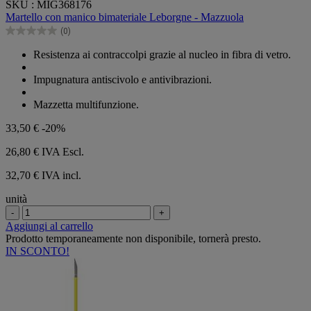
SKU : MIG368176
su
Martello con manico bimateriale Leborgne - Mazzuola
5
(0)
stelle.
0.0
su
Resistenza ai contraccolpi grazie al nucleo in fibra di vetro.
5
stelle.
Impugnatura antiscivolo e antivibrazioni.
Mazzetta multifunzione.
33,50 €
-20%
26,80 €
IVA Escl.
32,70 € IVA incl.
unità
-
+
Aggiungi al carrello
Prodotto temporaneamente non disponibile, tornerà presto.
IN SCONTO!