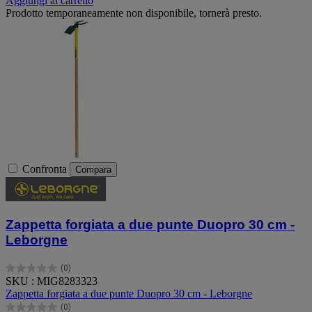
Aggiungi al carrello
Prodotto temporaneamente non disponibile, tornerà presto.
Confronta
Compara
Zappetta forgiata a due punte Duopro 30 cm -
Leborgne
(0)
0.0
SKU : MIG8283323
su
Zappetta forgiata a due punte Duopro 30 cm - Leborgne
5
(0)
stelle.