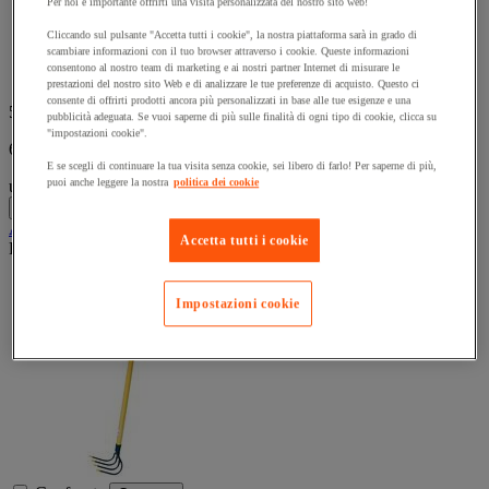
Per noi è importante offrirti una visita personalizzata del nostro sito web!
5
Ideale per grattare, raschiare, staccare e spingere grandi
stelle.
mucchi di sfalci e foglie.
Cliccando sul pulsante "Accetta tutti i cookie", la nostra piattaforma sarà in grado di
scambiare informazioni con il tuo browser attraverso i cookie. Queste informazioni
2 attrezzi in 1: scopa da strada + raschietto.
consentono al nostro team di marketing e ai nostri partner Internet di misurare le
Manico in legno.
prestazioni del nostro sito Web e di analizzare le tue preferenze di acquisto. Questo ci
consente di offrirti prodotti ancora più personalizzati in base alle tue esigenze e una
56,25 €
IVA Escl.
pubblicità adeguata. Se vuoi saperne di più sulle finalità di ogni tipo di cookie, clicca su
"impostazioni cookie".
68,63 € IVA incl.
E se scegli di continuare la tua visita senza cookie, sei libero di farlo! Per saperne di più,
puoi anche leggere la nostra
politica dei cookie
unità
-
+
Aggiungi al carrello
Accetta tutti i cookie
Prodotto temporaneamente non disponibile, tornerà presto.
Impostazioni cookie