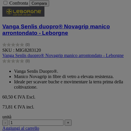
Confronta
Compara
Vanga Senlis duopro® Novagrip manico
arrontondato - Leborgne
(0)
0.0
SKU : MIG8283120
su
Vanga Senlis duopro® Novagrip manico arrontondato - Leborgne
5
(0)
stelle.
0.0
su
Vanga Senlis Duopro®.
5
Manico Novagrip in fibre di vetro a elevata resistenza.
stelle.
Ideale per scavare buche e movimentare la terra prima della
coltivazione.
60,50 €
IVA Escl.
73,81 € IVA incl.
unità
-
+
Aggiungi al carrello