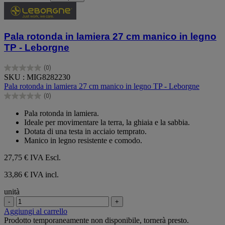
Pala rotonda in lamiera 27 cm manico in legno
TP - Leborgne
(0)
0.0
SKU : MIG8282230
su
Pala rotonda in lamiera 27 cm manico in legno TP - Leborgne
5
(0)
stelle.
0.0
su
Pala rotonda in lamiera.
5
Ideale per movimentare la terra, la ghiaia e la sabbia.
stelle.
Dotata di una testa in acciaio temprato.
Manico in legno resistente e comodo.
27,75 €
IVA Escl.
33,86 € IVA incl.
unità
-
+
Aggiungi al carrello
Prodotto temporaneamente non disponibile, tornerà presto.