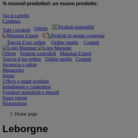
% nuovo/i prodotto/i:
un nuovo prodotto:
Vai al carrello
Continua
Prodotti sostenibili
Offerte
Tutti i prodotti
Manutan Expert
Prodotti in pronta consegna
Traccia il tuo ordine
Ordine rapido
Contatti
Offerte
Prodotti sostenibili
Manutan Expert
Traccia il tuo ordine
Ordine rapido
Contatti
Sicurezza e salute
Magazzino
Igiene
Ufficio e smart working
Imballaggio e contenitori
Forniture industriali e utensili
Spazi esterni
Ristorazione
Home page
Leborgne