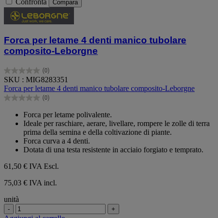
Confronta
Compara
Forca per letame 4 denti manico tubolare
composito-Leborgne
(0)
0.0
SKU : MIG8283351
su
Forca per letame 4 denti manico tubolare composito-Leborgne
5
(0)
stelle.
0.0
su
Forca per letame polivalente.
5
Ideale per raschiare, aerare, livellare, rompere le zolle di terra
stelle.
prima della semina e della coltivazione di piante.
Forca curva a 4 denti.
Dotata di una testa resistente in acciaio forgiato e temprato.
61,50 €
IVA Escl.
75,03 € IVA incl.
unità
-
+