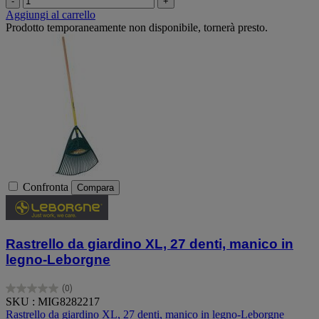
-
+
Aggiungi al carrello
Prodotto temporaneamente non disponibile, tornerà presto.
Confronta
Compara
Rastrello da giardino XL, 27 denti, manico in
legno-Leborgne
(0)
0.0
SKU : MIG8282217
su
Rastrello da giardino XL, 27 denti, manico in legno-Leborgne