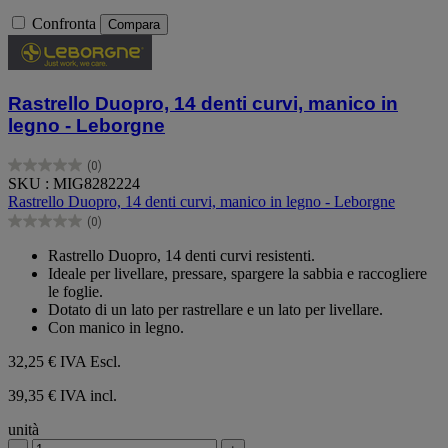
Confronta
Compara
Rastrello Duopro, 14 denti curvi, manico in
legno - Leborgne
(0)
0.0
SKU : MIG8282224
su
Rastrello Duopro, 14 denti curvi, manico in legno - Leborgne
5
(0)
stelle.
0.0
su
Rastrello Duopro, 14 denti curvi resistenti.
5
Ideale per livellare, pressare, spargere la sabbia e raccogliere
stelle.
le foglie.
Dotato di un lato per rastrellare e un lato per livellare.
Con manico in legno.
32,25 €
IVA Escl.
39,35 € IVA incl.
unità