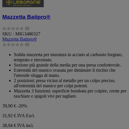
Mazzetta Batipro®
(0)
0.0
SKU : MIG3480327
su
Mazzetta Batipro®
5
(0)
stelle.
0.0
su
Solida mazzetta per muratura in acciaio al carbonio forgiato,
5
temprato e rinvenuto.
stelle.
Sezione più grande della media per una presa confortevole.
Estremità del manico svasata per diminuire il rischio che
l'utensile sfugga di mano.
2 posizioni: presa vicina al metallo per un colpo preciso,
all'estremità del manico per colpi potenti.
Mazzetta 3 funzioni: superficie bombata per colpire, creste per
raschiare e spigoli vivi per tagliare.
39,90 €
-20%
31,92 €
IVA Escl.
38,94 € IVA incl.