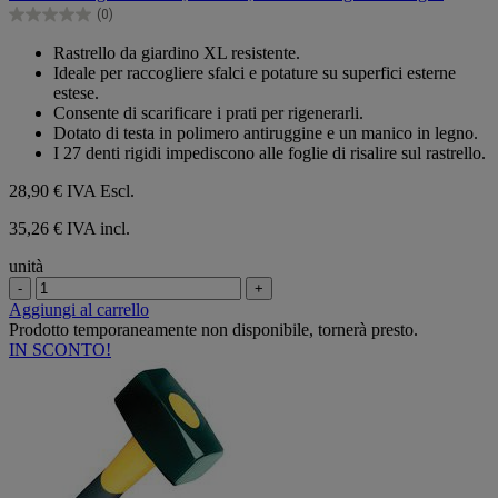
5
(0)
stelle.
0.0
su
Rastrello da giardino XL resistente.
5
Ideale per raccogliere sfalci e potature su superfici esterne
stelle.
estese.
Consente di scarificare i prati per rigenerarli.
Dotato di testa in polimero antiruggine e un manico in legno.
I 27 denti rigidi impediscono alle foglie di risalire sul rastrello.
28,90 €
IVA Escl.
35,26 € IVA incl.
unità
-
+
Aggiungi al carrello
Prodotto temporaneamente non disponibile, tornerà presto.
IN SCONTO!