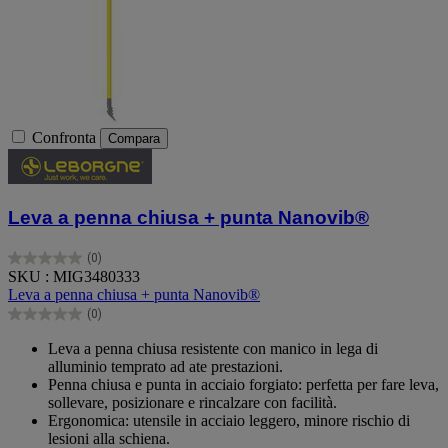
Confronta
Compara
Leva a penna chiusa + punta Nanovib®
(0)
0.0
SKU : MIG3480333
su
Leva a penna chiusa + punta Nanovib®
5
(0)
stelle.
0.0
su
Leva a penna chiusa resistente con manico in lega di
5
alluminio temprato ad ate prestazioni.
stelle.
Penna chiusa e punta in acciaio forgiato: perfetta per fare leva,
sollevare, posizionare e rincalzare con facilità.
Ergonomica: utensile in acciaio leggero, minore rischio di
lesioni alla schiena.