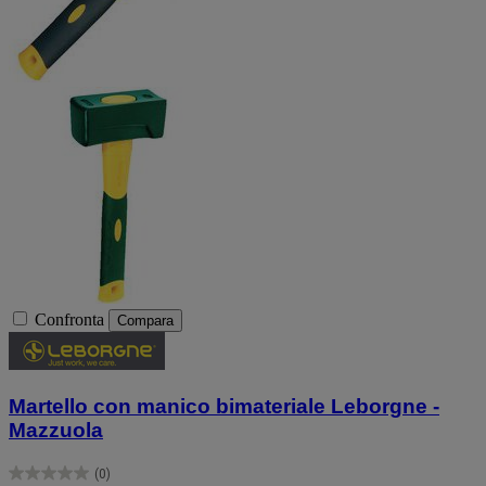
Confronta
Compara
Martello con manico bimateriale Leborgne -
Mazzuola
(0)
0.0