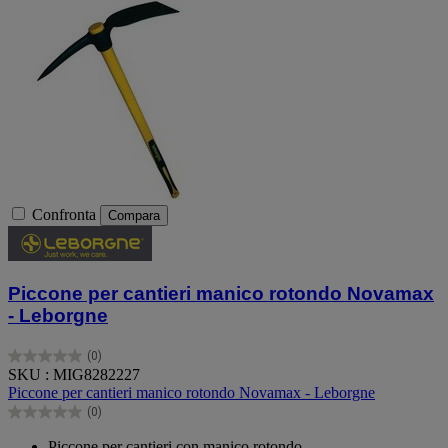
Confronta
Compara
Piccone per cantieri manico rotondo Novamax
- Leborgne
(0)
0.0
SKU : MIG8282227
su
Piccone per cantieri manico rotondo Novamax - Leborgne
5
(0)
stelle.
0.0
su
Piccone per cantieri con manico rotondo.