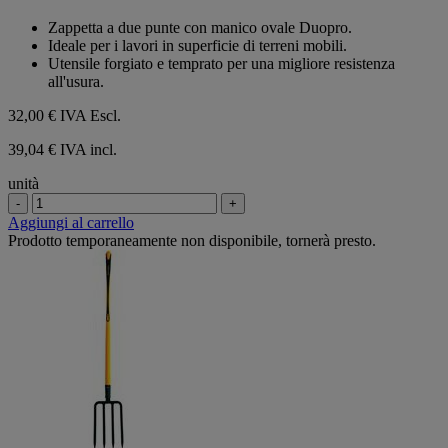
0.0
su
Zappetta a due punte con manico ovale Duopro.
5
Ideale per i lavori in superficie di terreni mobili.
stelle.
Utensile forgiato e temprato per una migliore resistenza
all'usura.
32,00 €
IVA Escl.
39,04 € IVA incl.
unità
-
+
Aggiungi al carrello
Prodotto temporaneamente non disponibile, tornerà presto.