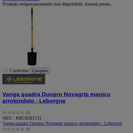
Prodotto temporaneamente non disponibile, tornerà presto.
Confronta
Compara
Vanga quadra Duopro Novagrip manico
arrotondato - Leborgne
(0)
0.0
SKU : MIG8283131
su
Vanga quadra Duopro Novagrip manico arrotondato - Leborgne
5
(0)
stelle.
0.0