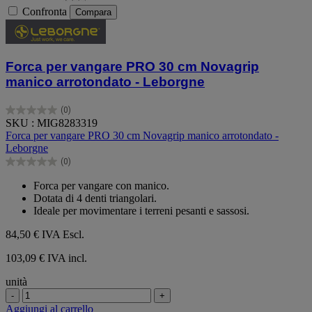
Confronta
Compara
Forca per vangare PRO 30 cm Novagrip
manico arrotondato - Leborgne
(0)
0.0
SKU : MIG8283319
su
Forca per vangare PRO 30 cm Novagrip manico arrotondato -
5
Leborgne
stelle.
(0)
0.0
su
Forca per vangare con manico.
5
Dotata di 4 denti triangolari.
stelle.
Ideale per movimentare i terreni pesanti e sassosi.
84,50 €
IVA Escl.
103,09 € IVA incl.
unità
-
+
Aggiungi al carrello