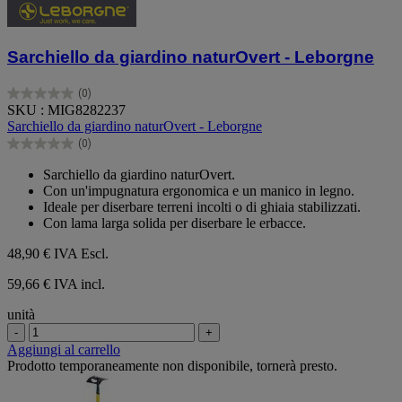
Sarchiello da giardino naturOvert - Leborgne
(0)
0.0
SKU : MIG8282237
su
Sarchiello da giardino naturOvert - Leborgne
5
(0)
stelle.
0.0
su
Sarchiello da giardino naturOvert.
5
Con un'impugnatura ergonomica e un manico in legno.
stelle.
Ideale per diserbare terreni incolti o di ghiaia stabilizzati.
Con lama larga solida per diserbare le erbacce.
48,90 €
IVA Escl.
59,66 € IVA incl.
unità
-
+
Aggiungi al carrello
Prodotto temporaneamente non disponibile, tornerà presto.