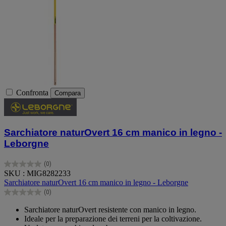
Confronta
Compara
Sarchiatore naturOvert 16 cm manico in legno -
Leborgne
(0)
0.0
SKU : MIG8282233
su
Sarchiatore naturOvert 16 cm manico in legno - Leborgne
5
(0)
stelle.
0.0
su
Sarchiatore naturOvert resistente con manico in legno.
5
Ideale per la preparazione dei terreni per la coltivazione.
stelle.