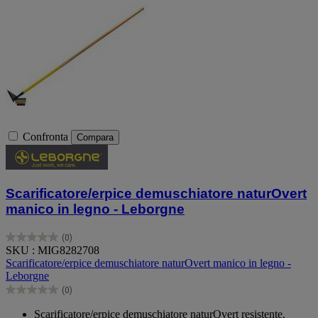
Confronta
Compara
Scarificatore/erpice demuschiatore naturOvert
manico in legno - Leborgne
(0)
0.0
SKU : MIG8282708
su
Scarificatore/erpice demuschiatore naturOvert manico in legno -
5
Leborgne
stelle.
(0)
0.0
su
Scarificatore/erpice demuschiatore naturOvert resistente.