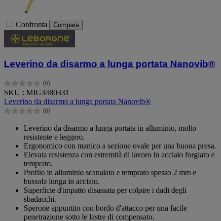
Confronta
Compara
Leverino da disarmo a lunga portata Nanovib®
(0)
0.0
SKU : MIG3480331
su
Leverino da disarmo a lunga portata Nanovib®
5
(0)
stelle.
0.0
su
Leverino da disarmo a lunga portata in alluminio, molto
5
resistente e leggero.
stelle.
Ergonomico con manico a sezione ovale per una buona presa.
Elevata resistenza con estremità di lavoro in acciaio forgiato e
temprato.
Profilo in alluminio scanalato e temprato spesso 2 mm e
bussola lunga in acciaio.
Superficie d'impatto disassata per colpire i dadi degli
sbadacchi.
Sperone appuntito con bordo d'attacco per una facile
penetrazione sotto le lastre di compensato.