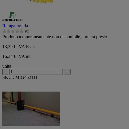
Rampa ruvida
(0)
0.0
Prodotto temporaneamente non disponibile, tornerà presto.
su
5
13,39 €
IVA Escl.
stelle.
16,34 € IVA incl.
unità
-
+
SKU : MIG452111