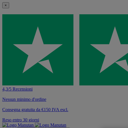
×
4,3/5 Recensioni
Nessun minimo d'ordine
Consegna gratuita da €150 IVA escl.
Reso entro 30 giorni