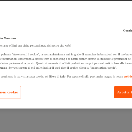
Contin
 carrello un prodotto:
in Manutan
ortante offrirti una visita personalizzata del nostro sito web!
 pulsante "Accetta tutti i cookie", la nostra piattaforma sarà in grado di scambiare informazioni con il tuo brows
Prodotti in pron
e informazioni consentono al nostro team di marketing e ai nostri partner Internet di misurare le prestazioni de
Manutan Expert
e le tue preferenze di acquisto. Questo ci consente di offrirti prodotti ancora più personalizzati in base alle tue e
eguata. Se vuoi saperne di più sulle finalità di ogni tipo di cookie, clicca su "impostazioni cookie".
 continuare la tua visita senza cookie, sei libero di farlo! Per saperne di più, puoi anche leggere la nostra
politi
ioni cookie
Accetta t