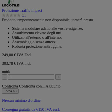
Protezione Traffic Impact
(0)
0.0
Prodotto temporaneamente non disponibile, tornerà presto.
su
5
Sistema modulare adatto alle vostre esigenze.
stelle.
Assorbimento elevato degli urti.
Utilizzo all'esterno o all'interno.
Assemblaggio senza attrezzi.
Robusta protezione antiruggine.
249,00 €
IVA Escl.
303,78 € IVA incl.
unità
-
+
Confronta
Confronta con...
Aggiunto
Torna su
Nessun minimo d'ordine
Consegna gratuita da €150 IVA escl.