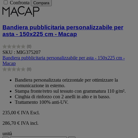
Confronta
Compara
Bandiera pubblicitaria personalizzabile per
asta - 150x225 cm - Macap
(0)
0.0
SKU : MIG375207
su
Bandiera pubblicitaria personalizzabile per asta - 150x225 cm -
5
Macap
stelle.
(0)
0.0
su
Bandiera personalizzata orizzontale per ottimizzare la
5
comunicazione in esterno.
stelle.
Stampa fronte/retro sul tessuto con grammatura 110 g/m².
Cinghia di rinforzo con 2 anelli in alto e in basso.
Trattamento 100% anti-UV.
235,00 €
IVA Escl.
286,70 € IVA incl.
unità