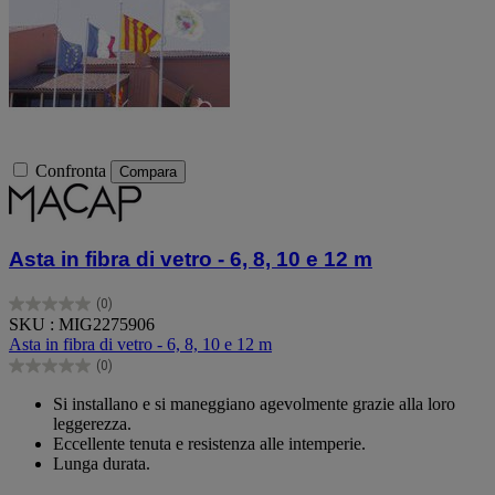
Confronta
Compara
Asta in fibra di vetro - 6, 8, 10 e 12 m
(0)
0.0
SKU : MIG2275906
su
Asta in fibra di vetro - 6, 8, 10 e 12 m
5
(0)
stelle.
0.0
su
Si installano e si maneggiano agevolmente grazie alla loro
5
leggerezza.
stelle.
Eccellente tenuta e resistenza alle intemperie.
Lunga durata.