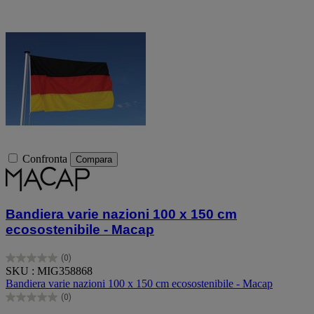
Confronta
Compara
Bandiera varie nazioni 100 x 150 cm
ecosostenibile - Macap
(0)
0.0
SKU : MIG358868
su
Bandiera varie nazioni 100 x 150 cm ecosostenibile - Macap
5
(0)
stelle.
0.0