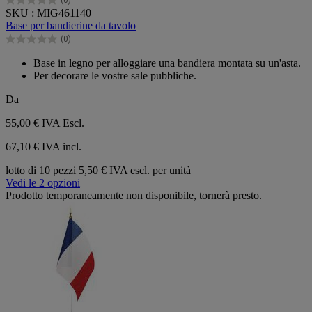
0.0
SKU : MIG461140
su
Base per bandierine da tavolo
5
(0)
stelle.
0.0
su
Base in legno per alloggiare una bandiera montata su un'asta.
5
Per decorare le vostre sale pubbliche.
stelle.
Da
55,00 €
IVA Escl.
67,10 € IVA incl.
lotto di 10 pezzi
5,50 € IVA escl. per unità
Vedi le 2 opzioni
Prodotto temporaneamente non disponibile, tornerà presto.