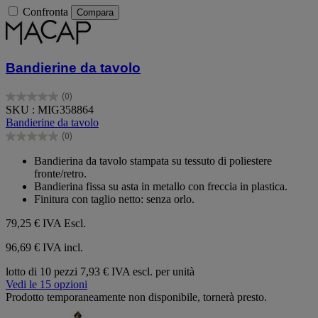
Confronta
Compara
Bandierine da tavolo
(0)
0.0
SKU : MIG358864
su
Bandierine da tavolo
5
(0)
stelle.
0.0
su
Bandierina da tavolo stampata su tessuto di poliestere
5
fronte/retro.
stelle.
Bandierina fissa su asta in metallo con freccia in plastica.
Finitura con taglio netto: senza orlo.
79,25 €
IVA Escl.
96,69 € IVA incl.
lotto di 10 pezzi
7,93 € IVA escl. per unità
Vedi le 15 opzioni
Prodotto temporaneamente non disponibile, tornerà presto.