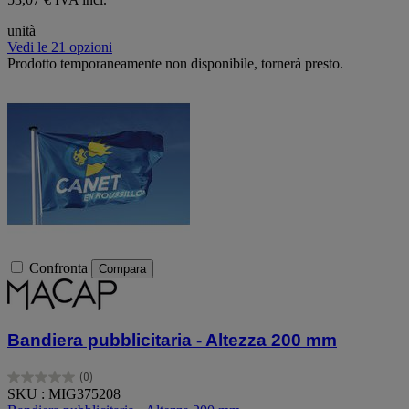
unità
Vedi le 21 opzioni
Prodotto temporaneamente non disponibile, tornerà presto.
Confronta
Compara
Bandiera pubblicitaria - Altezza 200 mm
(0)
0.0
SKU : MIG375208
su