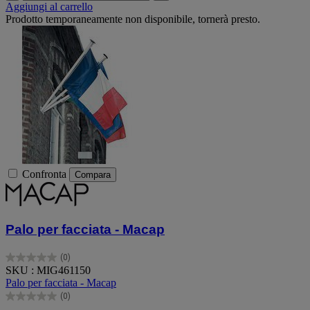
Aggiungi al carrello
Prodotto temporaneamente non disponibile, tornerà presto.
Confronta
Compara
Palo per facciata - Macap
(0)
0.0
SKU : MIG461150
su
Palo per facciata - Macap
5
(0)
stelle.
0.0