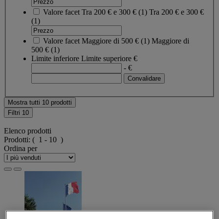
Valore facet
Tra 200 € e 300 €
(
1
)
Tra 200 € e 300 €
(1)
Valore facet
Maggiore di 500 €
(
1
)
Maggiore di
500 €
(1)
Limite inferiore
Limite superiore
€
- €
Mostra tutti 10 prodotti
Filtri
10
Elenco prodotti
Prodotti:
( 1 - 10 )
Ordina per