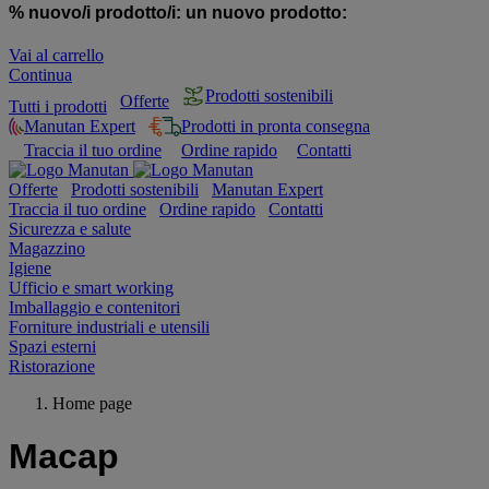
% nuovo/i prodotto/i:
un nuovo prodotto:
Vai al carrello
Continua
Prodotti sostenibili
Offerte
Tutti i prodotti
Manutan Expert
Prodotti in pronta consegna
Traccia il tuo ordine
Ordine rapido
Contatti
Offerte
Prodotti sostenibili
Manutan Expert
Traccia il tuo ordine
Ordine rapido
Contatti
Sicurezza e salute
Magazzino
Igiene
Ufficio e smart working
Imballaggio e contenitori
Forniture industriali e utensili
Spazi esterni
Ristorazione
Home page
Macap