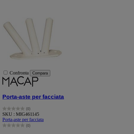
Confronta
Compara
Porta-aste per facciata
(0)
0.0
SKU : MIG461145
su
Porta-aste per facciata
5
(0)
stelle.
0.0
su