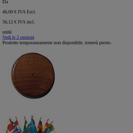
Da
5
stelle.
46,00 €
IVA Escl.
56,12 € IVA incl.
unità
Vedi le 2 opzioni
Prodotto temporaneamente non disponibile, tornerà presto.