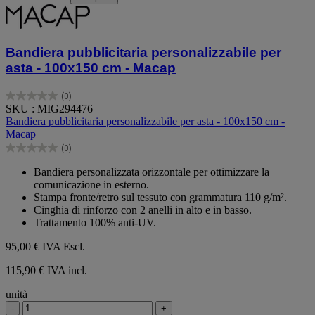
Bandiera pubblicitaria personalizzabile per
asta - 100x150 cm - Macap
(0)
0.0
SKU : MIG294476
su
Bandiera pubblicitaria personalizzabile per asta - 100x150 cm -
5
Macap
stelle.
(0)
0.0
su
Bandiera personalizzata orizzontale per ottimizzare la
5
comunicazione in esterno.
stelle.
Stampa fronte/retro sul tessuto con grammatura 110 g/m².
Cinghia di rinforzo con 2 anelli in alto e in basso.
Trattamento 100% anti-UV.
95,00 €
IVA Escl.
115,90 € IVA incl.
unità
-
+