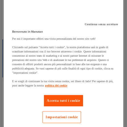
Continua senza accettare
Benvenuto in Manutan
Per noi è importante offrirti una visita personalizzata del nostro sito web!
Cliccando sul pulsante "Accetta tutti i cookie", la nostra piattaforma sarà in grado di
scambiare informazioni con il tuo browser attraverso i cookie. Queste informazioni
consentono al nostro team di marketing e ai nostri partner Internet di misurare le
prestazioni del nostro sito Web e di analizzare le tue preferenze di acquisto. Questo ci
consente di offrirti prodotti ancora più personalizzati in base alle tue esigenze e una
pubblicità adeguata. Se vuoi saperne di più sulle finalità di ogni tipo di cookie, clicca su
"impostazioni cookie".
E se scegli di continuare la tua visita senza cookie, sei libero di farlo! Per saperne di più,
puoi anche leggere la nostra
politica dei cookie
Accetta tutti i cookie
Impostazioni cookie