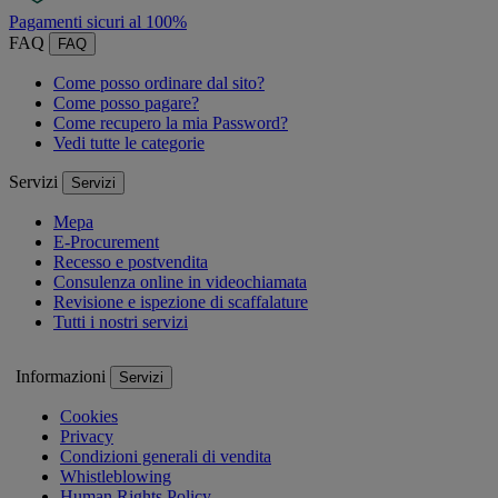
Pagamenti sicuri al 100%
FAQ
FAQ
Come posso ordinare dal sito?
Come posso pagare?
Come recupero la mia Password?
Vedi tutte le categorie
Servizi
Servizi
Mepa
E-Procurement
Recesso e postvendita
Consulenza online in videochiamata
Revisione e ispezione di scaffalature
Tutti i nostri servizi
Informazioni
Servizi
Cookies
Privacy
Condizioni generali di vendita
Whistleblowing
Human Rights Policy