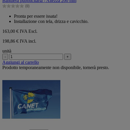
Bandiera pubblicitaria - Altezza 200 mm
5
(0)
stelle.
0.0
su
Pronta per essere issata!
5
Installazione con tela, drizza e cavicchio.
stelle.
163,00 €
IVA Escl.
198,86 € IVA incl.
unità
-
+
Aggiungi al carrello
Prodotto temporaneamente non disponibile, tornerà presto.