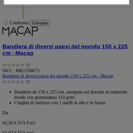
Confronta
Compara
Bandiera di diversi paesi del mondo 150 x 225
cm - Macap
(0)
0.0
SKU : MIG358873
su
Bandiera di diversi paesi del mondo 150 x 225 cm - Macap
5
(0)
stelle.
0.0
su
Bandiera da 150 x 225 cm, stampata sul davanti su materiale
5
tessile con grammatura 110 g/m².
stelle.
Cinghia di rinforzo con 2 anelli in alto e in basso.
Da
43,50 €
IVA Escl.
53,07 € IVA incl.