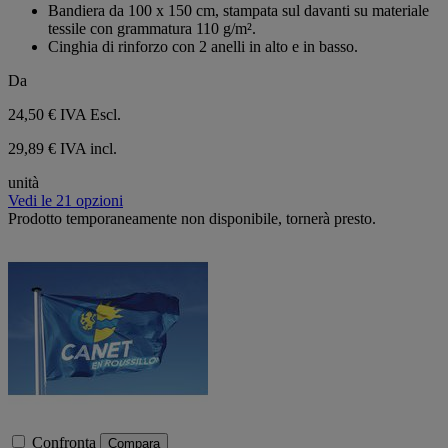
su
Bandiera da 100 x 150 cm, stampata sul davanti su materiale
5
tessile con grammatura 110 g/m².
stelle.
Cinghia di rinforzo con 2 anelli in alto e in basso.
Da
24,50 €
IVA Escl.
29,89 € IVA incl.
unità
Vedi le 21 opzioni
Prodotto temporaneamente non disponibile, tornerà presto.
Confronta
Compara