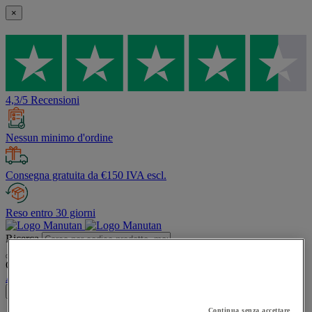
×
4,3/5 Recensioni
Nessun minimo d'ordine
Consegna gratuita da €150 IVA escl.
Reso entro 30 giorni
Ricerca
Contenuti del sito consigliati e menù cronologia delle ricerche
Account
Accedi
×
Continua senza accettare