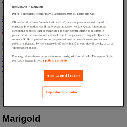
% nuovo/i prodotto/i:
un nuovo prodotto:
Benvenuto in Manutan
Vai al carrello
Per noi è importante offrirti una visita personalizzata del nostro sito web!
Continua
Cliccando sul pulsante "Accetta tutti i cookie", la nostra piattaforma sarà in grado di
Prodotti sostenibili
Offerte
scambiare informazioni con il tuo browser attraverso i cookie. Queste informazioni
Tutti i prodotti
consentono al nostro team di marketing e ai nostri partner Internet di misurare le
Manutan Expert
Prodotti in pronta consegna
prestazioni del nostro sito Web e di analizzare le tue preferenze di acquisto. Questo ci
Traccia il tuo ordine
Ordine rapido
Contatti
consente di offrirti prodotti ancora più personalizzati in base alle tue esigenze e una
pubblicità adeguata. Se vuoi saperne di più sulle finalità di ogni tipo di cookie, clicca su
"impostazioni cookie".
Offerte
Prodotti sostenibili
Manutan Expert
Traccia il tuo ordine
Ordine rapido
Contatti
E se scegli di continuare la tua visita senza cookie, sei libero di farlo! Per saperne di più,
Sicurezza e salute
puoi anche leggere la nostra
politica dei cookie
Magazzino
Igiene
Ufficio e smart working
Accetta tutti i cookie
Imballaggio e contenitori
Forniture industriali e utensili
Spazi esterni
Impostazioni cookie
Ristorazione
Home page
Marigold