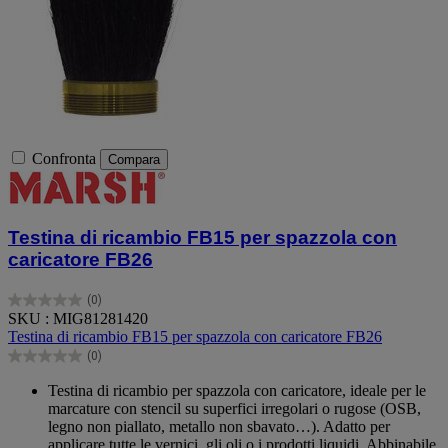
Confronta
Compara
Testina di ricambio FB15 per spazzola con
caricatore FB26
(0)
0.0
SKU : MIG81281420
su
Testina di ricambio FB15 per spazzola con caricatore FB26
5
(0)
stelle.
0.0
su
Testina di ricambio per spazzola con caricatore, ideale per le
5
marcature con stencil su superfici irregolari o rugose (OSB,
stelle.
legno non piallato, metallo non sbavato…). Adatto per
applicare tutte le vernici, gli oli o i prodotti liquidi. Abbinabile