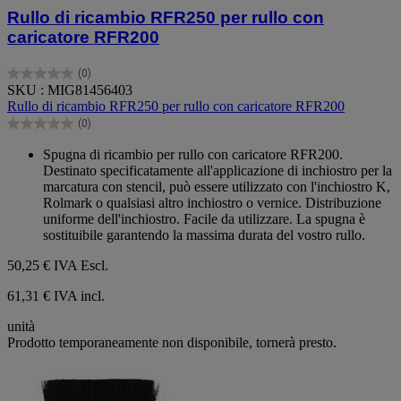
Rullo di ricambio RFR250 per rullo con
caricatore RFR200
(0)
0.0
SKU : MIG81456403
su
Rullo di ricambio RFR250 per rullo con caricatore RFR200
5
(0)
stelle.
0.0
su
Spugna di ricambio per rullo con caricatore RFR200.
5
Destinato specificatamente all'applicazione di inchiostro per la
stelle.
marcatura con stencil, può essere utilizzato con l'inchiostro K,
Rolmark o qualsiasi altro inchiostro o vernice. Distribuzione
uniforme dell'inchiostro. Facile da utilizzare. La spugna è
sostituibile garantendo la massima durata del vostro rullo.
50,25 €
IVA Escl.
61,31 € IVA incl.
unità
Prodotto temporaneamente non disponibile, tornerà presto.