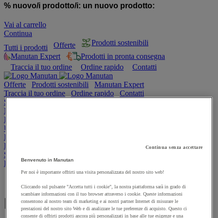
% nuovo/i prodotto/i:
un nuovo prodotto:
Vai al carrello
Continua
Prodotti sostenibili
Offerte
Tutti i prodotti
Manutan Expert
Prodotti in pronta consegna
Traccia il tuo ordine
Ordine rapido
Contatti
Offerte
Prodotti sostenibili
Manutan Expert
Traccia il tuo ordine
Ordine rapido
Contatti
Sicurezza e salute
Magazzino
Igiene
Ufficio e smart working
Imballaggio e contenitori
Forniture industriali e utensili
Continua senza accettare
Spazi esterni
Benvenuto in Manutan
Ristorazione
Per noi è importante offrirti una visita personalizzata del nostro sito web!
Home page
Cliccando sul pulsante "Accetta tutti i cookie", la nostra piattaforma sarà in grado di
scambiare informazioni con il tuo browser attraverso i cookie. Queste informazioni
Marsh
consentono al nostro team di marketing e ai nostri partner Internet di misurare le
prestazioni del nostro sito Web e di analizzare le tue preferenze di acquisto. Questo ci
consente di offrirti prodotti ancora più personalizzati in base alle tue esigenze e una