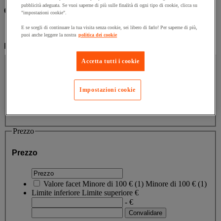
pubblicità adeguata. Se vuoi saperne di più sulle finalità di ogni tipo di cookie, clicca su
Categorie
"impostazioni cookie".
E se scegli di continuare la tua visita senza cookie, sei libero di farlo! Per saperne di più,
Imballaggio e contenitori
(2)
puoi anche leggere la nostra
politica dei cookie
Filtra per
Marca
Accetta tutti i cookie
Marca
Impostazioni cookie
Valore facet
Marsh
(
2
)
Marsh
(2)
Prezzo
Prezzo
Valore facet
Minore di 100 €
(
1
)
Minore di 100 €
(1)
Limite inferiore
Limite superiore
€
- €