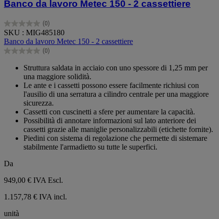
Banco da lavoro Metec 150 - 2 cassettiere
(0)
0.0
SKU : MIG485180
su
Banco da lavoro Metec 150 - 2 cassettiere
5
(0)
stelle.
0.0
su
Struttura saldata in acciaio con uno spessore di 1,25 mm per
5
una maggiore solidità.
stelle.
Le ante e i cassetti possono essere facilmente richiusi con
l'ausilio di una serratura a cilindro centrale per una maggiore
sicurezza.
Cassetti con cuscinetti a sfere per aumentare la capacità.
Possibilità di annotare informazioni sul lato anteriore dei
cassetti grazie alle maniglie personalizzabili (etichette fornite).
Piedini con sistema di regolazione che permette di sistemare
stabilmente l'armadietto su tutte le superfici.
Da
949,00 €
IVA Escl.
1.157,78 € IVA incl.
unità