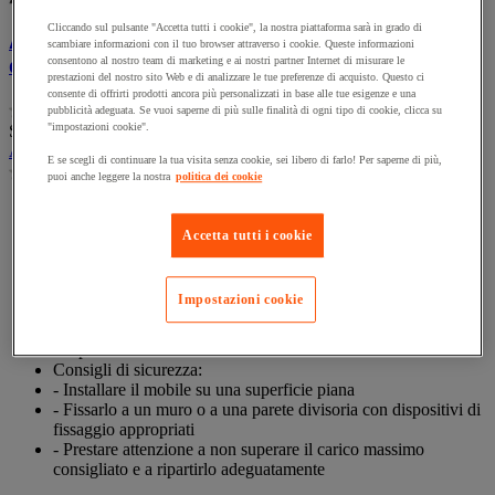
Cliccando sul pulsante "Accetta tutti i cookie", la nostra piattaforma sarà in grado di
Armadio informatico su base - Per computer
scambiare informazioni con il tuo browser attraverso i cookie. Queste informazioni
da ufficio
consentono al nostro team di marketing e ai nostri partner Internet di misurare le
prestazioni del nostro sito Web e di analizzare le tue preferenze di acquisto. Questo ci
consente di offrirti prodotti ancora più personalizzati in base alle tue esigenze e una
(0)
pubblicità adeguata. Se vuoi saperne di più sulle finalità di ogni tipo di cookie, clicca su
0.0
"impostazioni cookie".
SKU : MIG488907
su
Armadio informatico su base - Per computer da ufficio
5
E se scegli di continuare la tua visita senza cookie, sei libero di farlo! Per saperne di più,
(0)
stelle.
puoi anche leggere la nostra
politica dei cookie
0.0
su
Proteggete il computer e il monitor in questo armadio robusto
5
con base.
Accetta tutti i cookie
stelle.
Posizionamento di tastiera e mouse sul cassetto telescopico e
l'apposito ripiano.
Ante e cassetto chiudibili con un'unica chiave.
Impostazioni cookie
Dotato di ventilatore con filtro per una corretta aerazione dei
diversi spazi.
Si sposta facilmente con l'aiuto di un carrello elevatore
Consigli di sicurezza:
- Installare il mobile su una superficie piana
- Fissarlo a un muro o a una parete divisoria con dispositivi di
fissaggio appropriati
- Prestare attenzione a non superare il carico massimo
consigliato e a ripartirlo adeguatamente