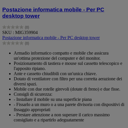
Postazione informatica mobile - Per PC
desktop tower
(0)
0.0
SKU : MIG359904
su
Postazione informatica mobile - Per PC desktop tower
5
(0)
stelle.
0.0
su
Armadio informatico compatto e mobile che assicura
5
un'ottima protezione del computer e del monitor.
stelle.
Posizionamento di tastiera e mouse sul cassetto telescopico e
l'apposito ripiano.
Ante e cassetto chiudibili con un'unica chiave.
Dotato di ventilatore con filtro per una corretta aerazione dei
diversi spazi.
Mobile con due rotelle girevoli (dotate di freno) e due fisse.
Consigli di sicurezza:
- Installare il mobile su una superficie piana
- Fissarlo a un muro o a una parete divisoria con dispositivi di
fissaggio appropriati
- Prestare attenzione a non superare il carico massimo
consigliato e a ripartirlo adeguatamente