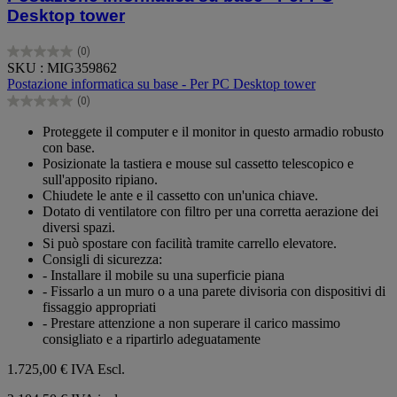
Desktop tower
(0)
0.0
SKU : MIG359862
su
Postazione informatica su base - Per PC Desktop tower
5
(0)
stelle.
0.0
su
Proteggete il computer e il monitor in questo armadio robusto
5
con base.
stelle.
Posizionate la tastiera e mouse sul cassetto telescopico e
sull'apposito ripiano.
Chiudete le ante e il cassetto con un'unica chiave.
Dotato di ventilatore con filtro per una corretta aerazione dei
diversi spazi.
Si può spostare con facilità tramite carrello elevatore.
Consigli di sicurezza:
- Installare il mobile su una superficie piana
- Fissarlo a un muro o a una parete divisoria con dispositivi di
fissaggio appropriati
- Prestare attenzione a non superare il carico massimo
consigliato e a ripartirlo adeguatamente
1.725,00 €
IVA Escl.