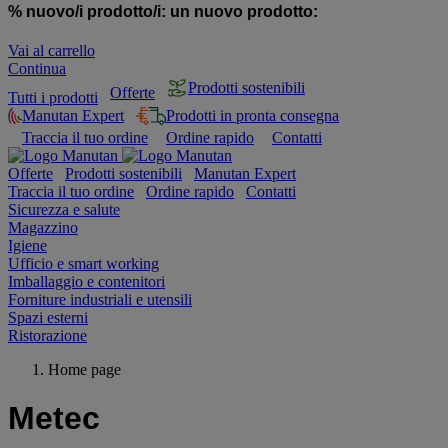
% nuovo/i prodotto/i:
un nuovo prodotto:
Vai al carrello
Continua
Prodotti sostenibili
Offerte
Tutti i prodotti
Manutan Expert
Prodotti in pronta consegna
Traccia il tuo ordine
Ordine rapido
Contatti
Offerte
Prodotti sostenibili
Manutan Expert
Traccia il tuo ordine
Ordine rapido
Contatti
Sicurezza e salute
Magazzino
Igiene
Ufficio e smart working
Imballaggio e contenitori
Forniture industriali e utensili
Spazi esterni
Ristorazione
Home page
Metec