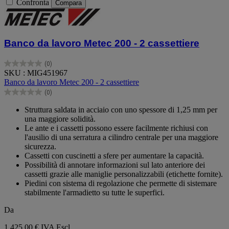
Confronta
Compara
Banco da lavoro Metec 200 - 2 cassettiere
(0)
0.0
SKU : MIG451967
su
Banco da lavoro Metec 200 - 2 cassettiere
5
(0)
stelle.
0.0
su
Struttura saldata in acciaio con uno spessore di 1,25 mm per
5
una maggiore solidità.
stelle.
Le ante e i cassetti possono essere facilmente richiusi con
l'ausilio di una serratura a cilindro centrale per una maggiore
sicurezza.
Cassetti con cuscinetti a sfere per aumentare la capacità.
Possibilità di annotare informazioni sul lato anteriore dei
cassetti grazie alle maniglie personalizzabili (etichette fornite).
Piedini con sistema di regolazione che permette di sistemare
stabilmente l'armadietto su tutte le superfici.
Da
1.425,00 €
IVA Escl.