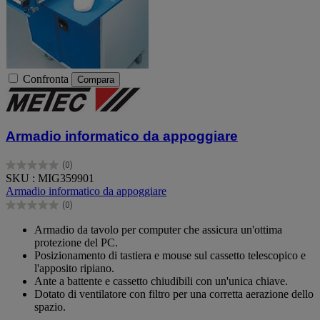
Confronta
Compara
Armadio informatico da appoggiare
(0)
0.0
SKU : MIG359901
su
Armadio informatico da appoggiare
5
(0)
stelle.
0.0
su
Armadio da tavolo per computer che assicura un'ottima
5
protezione del PC.
stelle.
Posizionamento di tastiera e mouse sul cassetto telescopico e
l'apposito ripiano.
Ante a battente e cassetto chiudibili con un'unica chiave.
Dotato di ventilatore con filtro per una corretta aerazione dello
spazio.