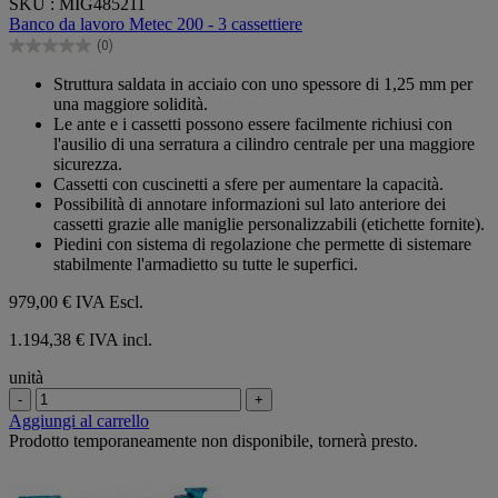
SKU : MIG485211
su
Banco da lavoro Metec 200 - 3 cassettiere
5
(0)
stelle.
0.0
su
Struttura saldata in acciaio con uno spessore di 1,25 mm per
5
una maggiore solidità.
stelle.
Le ante e i cassetti possono essere facilmente richiusi con
l'ausilio di una serratura a cilindro centrale per una maggiore
sicurezza.
Cassetti con cuscinetti a sfere per aumentare la capacità.
Possibilità di annotare informazioni sul lato anteriore dei
cassetti grazie alle maniglie personalizzabili (etichette fornite).
Piedini con sistema di regolazione che permette di sistemare
stabilmente l'armadietto su tutte le superfici.
979,00 €
IVA Escl.
1.194,38 € IVA incl.
unità
-
+
Aggiungi al carrello
Prodotto temporaneamente non disponibile, tornerà presto.