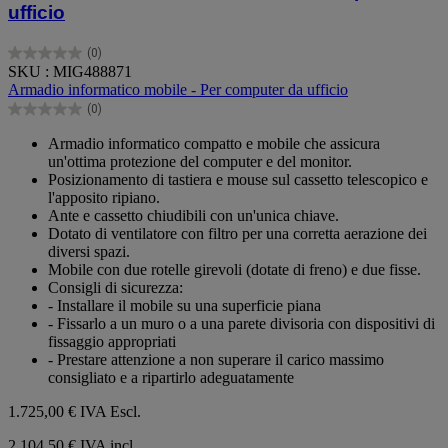
ufficio
(0)
0.0
SKU : MIG488871
su
Armadio informatico mobile - Per computer da ufficio
5
(0)
stelle.
0.0
su
Armadio informatico compatto e mobile che assicura
5
un'ottima protezione del computer e del monitor.
stelle.
Posizionamento di tastiera e mouse sul cassetto telescopico e
l'apposito ripiano.
Ante e cassetto chiudibili con un'unica chiave.
Dotato di ventilatore con filtro per una corretta aerazione dei
diversi spazi.
Mobile con due rotelle girevoli (dotate di freno) e due fisse.
Consigli di sicurezza:
- Installare il mobile su una superficie piana
- Fissarlo a un muro o a una parete divisoria con dispositivi di
fissaggio appropriati
- Prestare attenzione a non superare il carico massimo
consigliato e a ripartirlo adeguatamente
1.725,00 €
IVA Escl.
2.104,50 € IVA incl.