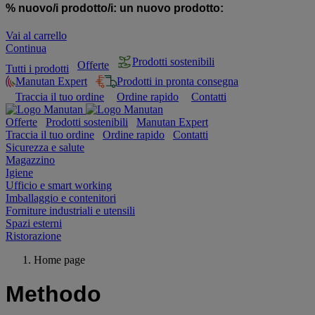
% nuovo/i prodotto/i:
un nuovo prodotto:
Vai al carrello
Continua
Prodotti sostenibili
Offerte
Tutti i prodotti
Manutan Expert
Prodotti in pronta consegna
Traccia il tuo ordine
Ordine rapido
Contatti
Offerte
Prodotti sostenibili
Manutan Expert
Traccia il tuo ordine
Ordine rapido
Contatti
Sicurezza e salute
Magazzino
Igiene
Ufficio e smart working
Imballaggio e contenitori
Forniture industriali e utensili
Spazi esterni
Ristorazione
Home page
Methodo