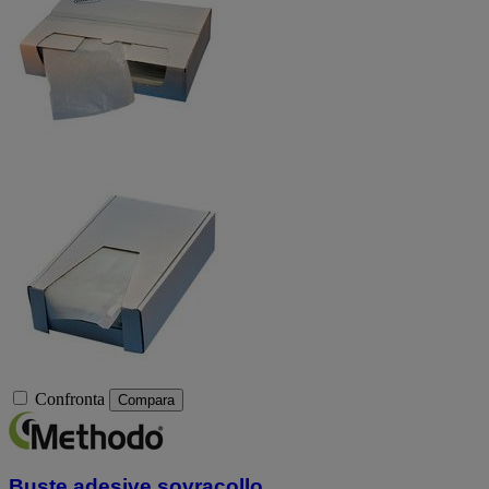
Confronta
Compara
Buste adesive sovracollo