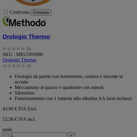
Confronta
Compara
Orologio Thermo
(0)
0.0
SKU : MIG3303960
su
Orologio Thermo
5
(0)
stelle.
0.0
su
Orologio da parete con termometro, cornice e lancette in
5
acciaio
stelle.
Meccanismo al quarzo e quadrante con minuti
Silenzioso
Funzionamento con 1 batteria stilo alkalina AA (non inclusa)
43,90 €
IVA Escl.
53,56 € IVA incl.
unità
-
+