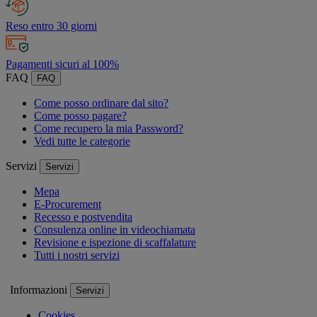
Reso entro 30 giorni
Pagamenti sicuri al 100%
FAQ
FAQ
Come posso ordinare dal sito?
Come posso pagare?
Come recupero la mia Password?
Vedi tutte le categorie
Servizi
Servizi
Mepa
E-Procurement
Recesso e postvendita
Consulenza online in videochiamata
Revisione e ispezione di scaffalature
Tutti i nostri servizi
Informazioni
Servizi
Cookies