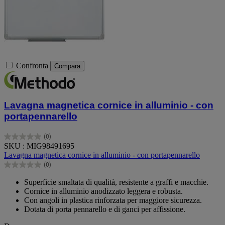
Confronta
Compara
Lavagna magnetica cornice in alluminio - con
portapennarello
(0)
0.0
SKU : MIG98491695
su
Lavagna magnetica cornice in alluminio - con portapennarello
5
(0)
stelle.
0.0
su
Superficie smaltata di qualità, resistente a graffi e macchie.
5
Cornice in alluminio anodizzato leggera e robusta.
stelle.
Con angoli in plastica rinforzata per maggiore sicurezza.
Dotata di porta pennarello e di ganci per affissione.