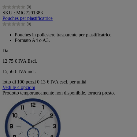
(0)
0.0
SKU : MIG7291383
su
Pouches per plastificatrice
5
(0)
stelle.
0.0
su
Pouches in poliestere trasparente per plastificatrice.
5
Formato A4 o A3.
stelle.
Da
12,75 €
IVA Escl.
15,56 € IVA incl.
lotto di 100 pezzi
0,13 € IVA escl. per unità
Vedi le 4 opzioni
Prodotto temporaneamente non disponibile, tornerà presto.