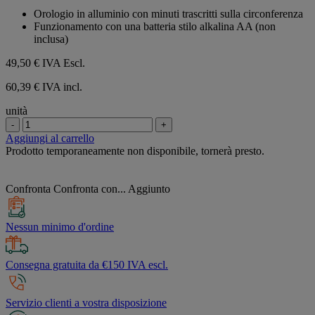
su
Orologio in alluminio con minuti trascritti sulla circonferenza
5
Funzionamento con una batteria stilo alkalina AA (non
stelle.
inclusa)
49,50 €
IVA Escl.
60,39 € IVA incl.
unità
-
+
Aggiungi al carrello
Prodotto temporaneamente non disponibile, tornerà presto.
Confronta
Confronta con...
Aggiunto
Nessun minimo d'ordine
Consegna gratuita da €150 IVA escl.
Servizio clienti a vostra disposizione