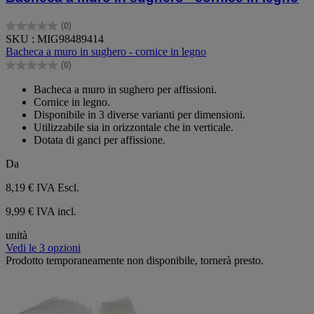
(0)
0.0
SKU : MIG98489414
su
Bacheca a muro in sughero - cornice in legno
5
(0)
stelle.
0.0
su
Bacheca a muro in sughero per affissioni.
5
Cornice in legno.
stelle.
Disponibile in 3 diverse varianti per dimensioni.
Utilizzabile sia in orizzontale che in verticale.
Dotata di ganci per affissione.
Da
8,19 €
IVA Escl.
9,99 € IVA incl.
unità
Vedi le 3 opzioni
Prodotto temporaneamente non disponibile, tornerà presto.