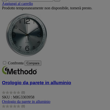
Aggiungi al carrello
Prodotto temporaneamente non disponibile, tornerà presto.
Confronta
Compara
Orologio da parete in alluminio
(0)
0.0
SKU : MIG3303958
su
Orologio da parete in alluminio
5
(0)
stelle.
0.0