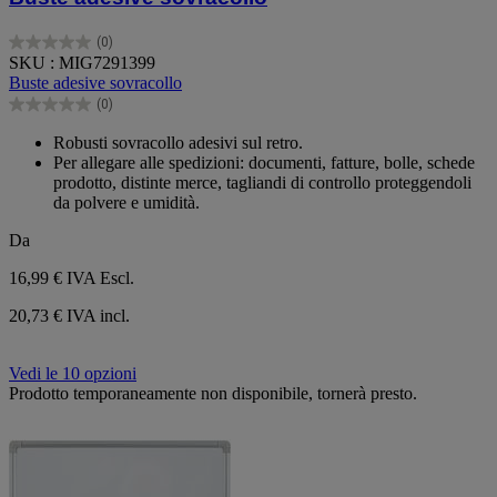
(0)
0.0
SKU : MIG7291399
su
Buste adesive sovracollo
5
(0)
stelle.
0.0
su
Robusti sovracollo adesivi sul retro.
5
Per allegare alle spedizioni: documenti, fatture, bolle, schede
stelle.
prodotto, distinte merce, tagliandi di controllo proteggendoli
da polvere e umidità.
Da
16,99 €
IVA Escl.
20,73 € IVA incl.
Vedi le 10 opzioni
Prodotto temporaneamente non disponibile, tornerà presto.