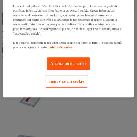
Cliccando sul pulsante "Accetta tutti i cookie", la nostra piattaforma sarà in grado di
scambiare informazioni con il tuo browser attraverso i cookie. Queste informazioni
Mostra tutti 6 prodotti
consentono al nostro team di marketing e ai nostri partner Internet di misurare le
prestazioni del nostro sito Web e di analizzare le tue preferenze di acquisto. Questo ci
Filtri
6
consente di offrirti prodotti ancora più personalizzati in base alle tue esigenze e una
pubblicità adeguata. Se vuoi saperne di più sulle finalità di ogni tipo di cookie, clicca su
Elenco prodotti
"impostazioni cookie".
Prodotti:
( 1 - 6 )
E se scegli di continuare la tua visita senza cookie, sei libero di farlo! Per saperne di più,
Ordina per
puoi anche leggere la nostra
politica dei cookie
Accetta tutti i cookie
Impostazioni cookie