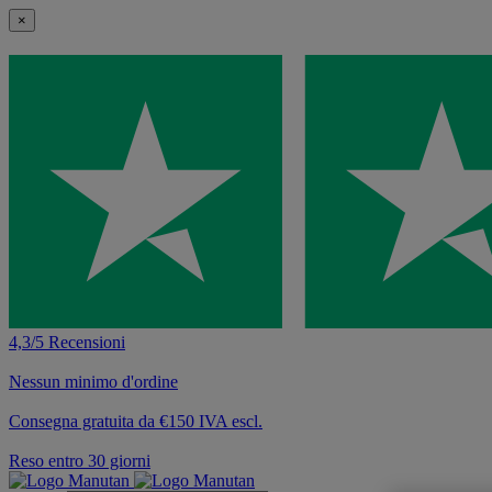
×
4,3/5 Recensioni
Nessun minimo d'ordine
Consegna gratuita da €150 IVA escl.
Reso entro 30 giorni