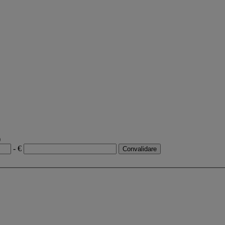
)
- €