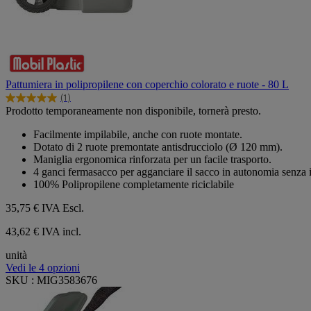
Pattumiera in polipropilene con coperchio colorato e ruote - 80 L
(1)
5.0
Prodotto temporaneamente non disponibile, tornerà presto.
su
5
Facilmente impilabile, anche con ruote montate.
stelle.
Dotato di 2 ruote premontate antisdrucciolo (Ø 120 mm).
1
Maniglia ergonomica rinforzata per un facile trasporto.
recensione
4 ganci fermasacco per agganciare il sacco in autonomia senza i
100% Polipropilene completamente riciclabile
35,75 €
IVA Escl.
43,62 € IVA incl.
unità
Vedi le 4 opzioni
SKU : MIG3583676