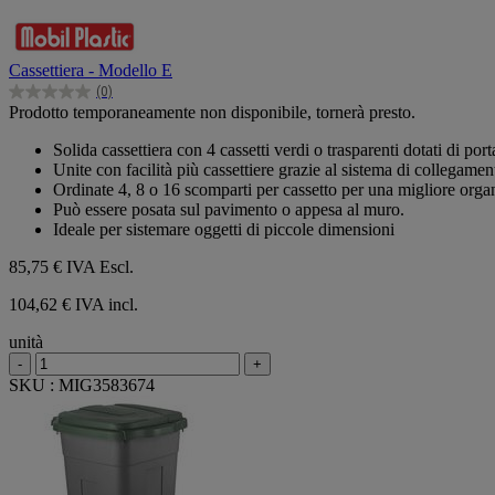
Cassettiera - Modello E
(0)
0.0
Prodotto temporaneamente non disponibile, tornerà presto.
su
5
Solida cassettiera con 4 cassetti verdi o trasparenti dotati di port
stelle.
Unite con facilità più cassettiere grazie al sistema di collegame
Ordinate 4, 8 o 16 scomparti per cassetto per una migliore orga
Può essere posata sul pavimento o appesa al muro.
Ideale per sistemare oggetti di piccole dimensioni
85,75 €
IVA Escl.
104,62 € IVA incl.
unità
-
+
SKU : MIG3583674