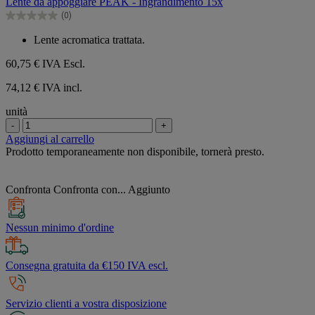
Lente da appoggiare PEAK - Ingrandimento 15x
5
(0)
stelle.
0.0
su
Lente acromatica trattata.
5
stelle.
60,75 €
IVA Escl.
74,12 € IVA incl.
unità
-
+
Aggiungi al carrello
Prodotto temporaneamente non disponibile, tornerà presto.
Confronta
Confronta con...
Aggiunto
Nessun minimo d'ordine
Consegna gratuita da €150 IVA escl.
Servizio clienti a vostra disposizione