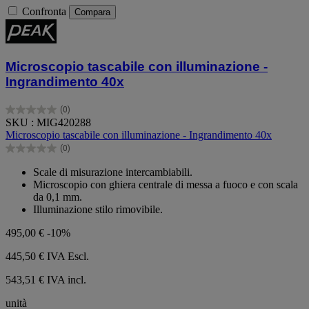
Confronta
Compara
Microscopio tascabile con illuminazione -
Ingrandimento 40x
(0)
0.0
SKU : MIG420288
su
Microscopio tascabile con illuminazione - Ingrandimento 40x
5
(0)
stelle.
0.0
su
Scale di misurazione intercambiabili.
5
Microscopio con ghiera centrale di messa a fuoco e con scala
stelle.
da 0,1 mm.
Illuminazione stilo rimovibile.
495,00 €
-10%
445,50 €
IVA Escl.
543,51 € IVA incl.
unità