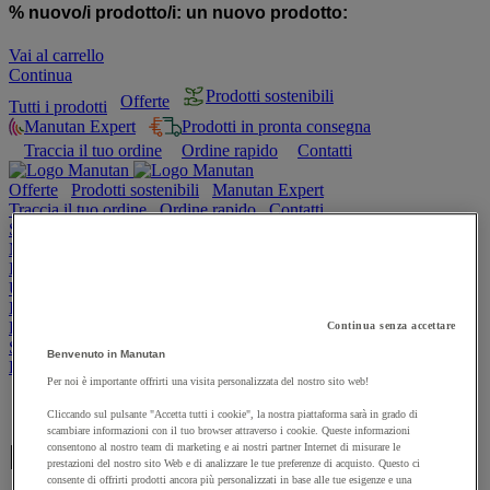
% nuovo/i prodotto/i:
un nuovo prodotto:
Vai al carrello
Continua
Prodotti sostenibili
Offerte
Tutti i prodotti
Manutan Expert
Prodotti in pronta consegna
Traccia il tuo ordine
Ordine rapido
Contatti
Offerte
Prodotti sostenibili
Manutan Expert
Traccia il tuo ordine
Ordine rapido
Contatti
Sicurezza e salute
Magazzino
Igiene
Ufficio e smart working
Imballaggio e contenitori
Forniture industriali e utensili
Continua senza accettare
Spazi esterni
Benvenuto in Manutan
Ristorazione
Per noi è importante offrirti una visita personalizzata del nostro sito web!
Home page
Cliccando sul pulsante "Accetta tutti i cookie", la nostra piattaforma sarà in grado di
scambiare informazioni con il tuo browser attraverso i cookie. Queste informazioni
Peak
consentono al nostro team di marketing e ai nostri partner Internet di misurare le
prestazioni del nostro sito Web e di analizzare le tue preferenze di acquisto. Questo ci
consente di offrirti prodotti ancora più personalizzati in base alle tue esigenze e una