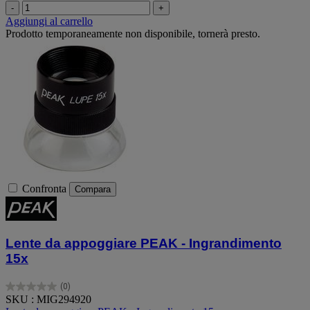
-
+
Aggiungi al carrello
Prodotto temporaneamente non disponibile, tornerà presto.
Confronta
Compara
Lente da appoggiare PEAK - Ingrandimento
15x
(0)
0.0
SKU : MIG294920
su