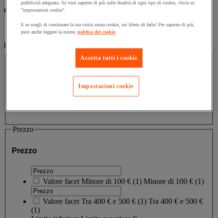
pubblicità adeguata. Se vuoi saperne di più sulle finalità di ogni tipo di cookie, clicca su
Categorie
"impostazioni cookie".
E se scegli di continuare la tua visita senza cookie, sei libero di farlo! Per saperne di più,
Forniture industriali e utensili
(2)
puoi anche leggere la nostra
politica dei cookie
Filtra per
Marca
Accetta tutti i cookie
Marca
Impostazioni cookie
Valore facet
Peak
(
2
)
Peak
(2)
Prezzo
Prezzo
Valore facet
Minore di 100 €
(
1
)
Minore di 100 €
(1)
Valore facet
Tra 400 € e 500 €
(
1
)
Tra 400 € e 500 €
(1)