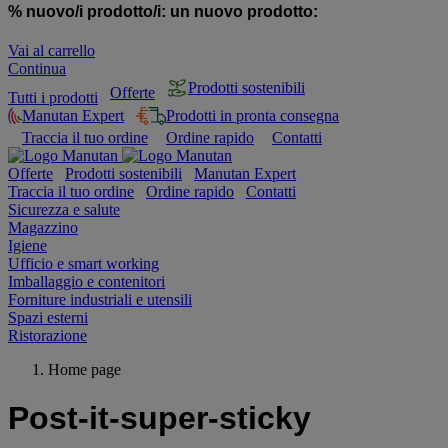
% nuovo/i prodotto/i:
un nuovo prodotto:
Vai al carrello
Continua
Prodotti sostenibili
Offerte
Tutti i prodotti
Manutan Expert
Prodotti in pronta consegna
Traccia il tuo ordine
Ordine rapido
Contatti
Offerte
Prodotti sostenibili
Manutan Expert
Traccia il tuo ordine
Ordine rapido
Contatti
Sicurezza e salute
Magazzino
Igiene
Ufficio e smart working
Imballaggio e contenitori
Forniture industriali e utensili
Spazi esterni
Ristorazione
Home page
Post-it-super-sticky