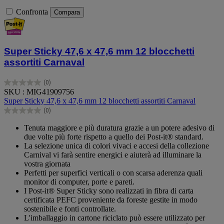
Confronta
Compara
Super Sticky 47,6 x 47,6 mm 12 blocchetti
assortiti Carnaval
(0)
0.0
SKU : MIG41909756
su
Super Sticky 47,6 x 47,6 mm 12 blocchetti assortiti Carnaval
5
(0)
stelle.
0.0
su
Tenuta maggiore e più duratura grazie a un potere adesivo di
5
due volte più forte rispetto a quello dei Post-it® standard.
stelle.
La selezione unica di colori vivaci e accesi della collezione
Carnival vi farà sentire energici e aiuterà ad illuminare la
vostra giornata
Perfetti per superfici verticali o con scarsa aderenza quali
monitor di computer, porte e pareti.
I Post-it® Super Sticky sono realizzati in fibra di carta
certificata PEFC proveniente da foreste gestite in modo
sostenibile e fonti controllate.
L'imballaggio in cartone riciclato può essere utilizzato per