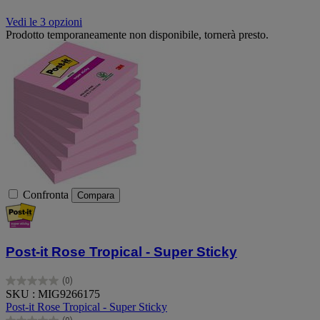
Vedi le 3 opzioni
Prodotto temporaneamente non disponibile, tornerà presto.
Confronta
Compara
Post-it Rose Tropical - Super Sticky
(0)
0.0
SKU : MIG9266175
su
Post-it Rose Tropical - Super Sticky
5