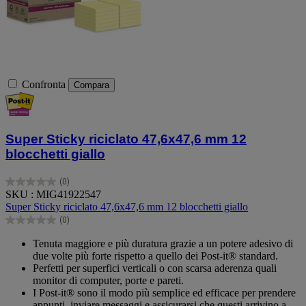
Confronta
Compara
Super Sticky riciclato 47,6x47,6 mm 12
blocchetti giallo
(0)
0.0
SKU : MIG41922547
su
Super Sticky riciclato 47,6x47,6 mm 12 blocchetti giallo
5
(0)
stelle.
0.0
su
Tenuta maggiore e più duratura grazie a un potere adesivo di
5
due volte più forte rispetto a quello dei Post-it® standard.
stelle.
Perfetti per superfici verticali o con scarsa aderenza quali
monitor di computer, porte e pareti.
I Post-it® sono il modo più semplice ed efficace per prendere
appunti, inviare messaggi e assicurarsi che questi arrivino a