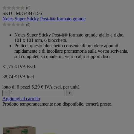
(0)
0.0
SKU : MIG4847156
su
Notes Super Sticky Post-it® formato grande
5
(0)
stelle.
0.0
su
Notes Super Sticky Post-it® formato grande giallo a righe,
5
101 x 101 mm, 6 blocchetti.
stelle.
Pratico, questo blocchetto consente di prendere appunti
rapidamente e di incollare promemoria sulla vostra scrivania,
sul computer, su quaderni, vetri o altri supporti lisci.
31,75 €
IVA Escl.
38,74 € IVA incl.
lotto di 6 pezzi
5,29 € IVA escl. per unità
-
+
Aggiungi al carrello
Prodotto temporaneamente non disponibile, tornerà presto.