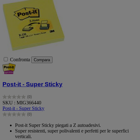
Confronta
Compara
Post-it - Super Sticky
(0)
0.0
SKU : MIG366440
su
Post-it - Super Sticky
5
(0)
stelle.
0.0
su
Post-it Super Sticky piegati a Z autoadesivi.
5
Super resistenti, super polivalenti e perfetti per le superfici
stelle.
verticali.