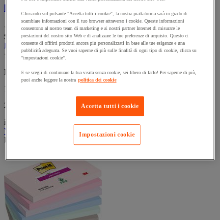
Post-it ® Super Sticky righe
Cliccando sul pulsante "Accetta tutti i cookie", la nostra piattaforma sarà in grado di
scambiare informazioni con il tuo browser attraverso i cookie. Queste informazioni
(0)
consentono al nostro team di marketing e ai nostri partner Internet di misurare le
0.0
SKU : MIG2065376
prestazioni del nostro sito Web e di analizzare le tue preferenze di acquisto. Questo ci
su
consente di offrirti prodotti ancora più personalizzati in base alle tue esigenze e una
Post-it ® Super Sticky righe
5
pubblicità adeguata. Se vuoi saperne di più sulle finalità di ogni tipo di cookie, clicca su
(0)
stelle.
0.0
"impostazioni cookie".
su
Da
E se scegli di continuare la tua visita senza cookie, sei libero di farlo! Per saperne di più,
5
puoi anche leggere la nostra
politica dei cookie
stelle.
16,65 €
IVA Escl.
20,31 € IVA incl.
Accetta tutti i cookie
il kit
Vedi le 2 opzioni
Impostazioni cookie
Prodotto temporaneamente non disponibile, tornerà presto.