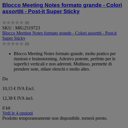
Blocco Meeting Notes formato grande - Colori
assortiti - Post-it Super Sticky
(0)
0.0
SKU : MIG2519723
su
Blocco Meeting Notes formato grande - Colori assortiti - Post-it
5
Super Sticky
stelle.
(0)
0.0
su
Blocco Meeting Notes formato grande, molto pratico per
5
riunioni e brainstorming. Adesivo potente, perfetto per le
stelle.
superfici verticali e non aderenti. Multiuso, permette di
prendere note, stilare elenchi e molto altro.
Da
10,15 €
IVA Escl.
12,38 € IVA incl.
il kit
Vedi le 4 opzioni
Prodotto temporaneamente non disponibile, tornerà presto.