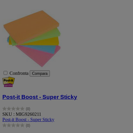
Confronta
Compara
Post-it Boost - Super Sticky
(0)
0.0
SKU : MIG9260211
su
Post-it Boost - Super Sticky
5
(0)
stelle.
0.0