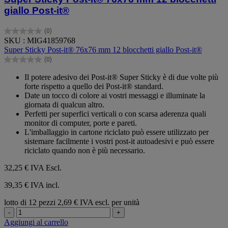
giallo Post-it®
(0)
0.0
SKU : MIG41859768
su
Super Sticky Post-it® 76x76 mm 12 blocchetti giallo Post-it®
5
(0)
stelle.
0.0
su
Il potere adesivo dei Post-it® Super Sticky è di due volte più
5
forte rispetto a quello dei Post-it® standard.
stelle.
Date un tocco di colore ai vostri messaggi e illuminate la
giornata di qualcun altro.
Perfetti per superfici verticali o con scarsa aderenza quali
monitor di computer, porte e pareti.
L'imballaggio in cartone riciclato può essere utilizzato per
sistemare facilmente i vostri post-it autoadesivi e può essere
riciclato quando non è più necessario.
32,25 €
IVA Escl.
39,35 € IVA incl.
lotto di 12 pezzi
2,69 € IVA escl. per unità
-
+
Aggiungi al carrello