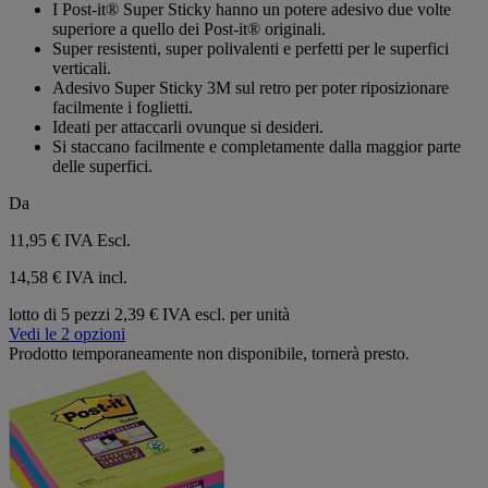
su
I Post-it® Super Sticky hanno un potere adesivo due volte
5
superiore a quello dei Post-it® originali.
stelle.
Super resistenti, super polivalenti e perfetti per le superfici
verticali.
Adesivo Super Sticky 3M sul retro per poter riposizionare
facilmente i foglietti.
Ideati per attaccarli ovunque si desideri.
Si staccano facilmente e completamente dalla maggior parte
delle superfici.
Da
11,95 €
IVA Escl.
14,58 € IVA incl.
lotto di 5 pezzi
2,39 € IVA escl. per unità
Vedi le 2 opzioni
Prodotto temporaneamente non disponibile, tornerà presto.