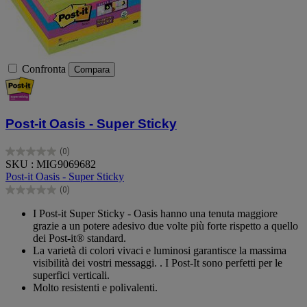
Confronta
Compara
Post-it Oasis - Super Sticky
(0)
0.0
SKU : MIG9069682
su
Post-it Oasis - Super Sticky
5
(0)
stelle.
0.0
su
I Post-it Super Sticky - Oasis hanno una tenuta maggiore
5
grazie a un potere adesivo due volte più forte rispetto a quello
stelle.
dei Post-it® standard.
La varietà di colori vivaci e luminosi garantisce la massima
visibilità dei vostri messaggi. . I Post-It sono perfetti per le
superfici verticali.
Molto resistenti e polivalenti.