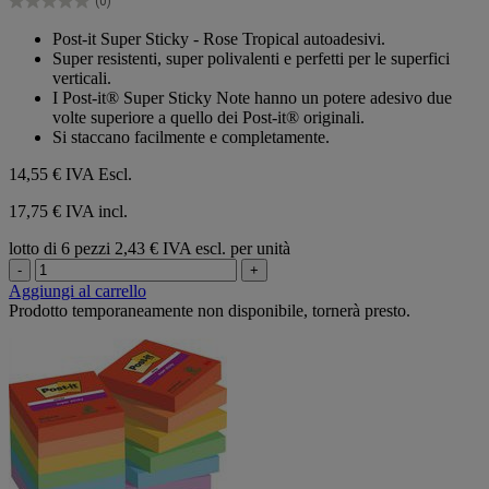
(0)
stelle.
0.0
su
Post-it Super Sticky - Rose Tropical autoadesivi.
5
Super resistenti, super polivalenti e perfetti per le superfici
stelle.
verticali.
I Post-it® Super Sticky Note hanno un potere adesivo due
volte superiore a quello dei Post-it® originali.
Si staccano facilmente e completamente.
14,55 €
IVA Escl.
17,75 € IVA incl.
lotto di 6 pezzi
2,43 € IVA escl. per unità
-
+
Aggiungi al carrello
Prodotto temporaneamente non disponibile, tornerà presto.