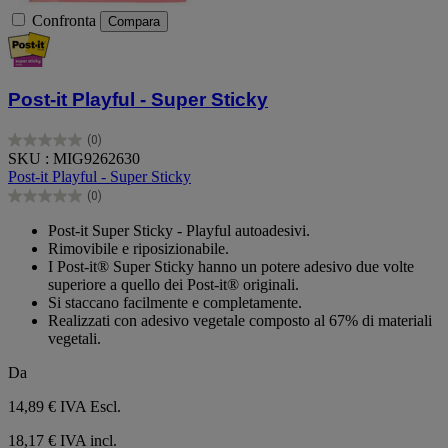
Confronta
Compara
Post-it Playful - Super Sticky
(0)
0.0
SKU : MIG9262630
su
Post-it Playful - Super Sticky
5
(0)
stelle.
0.0
su
Post-it Super Sticky - Playful autoadesivi.
5
Rimovibile e riposizionabile.
stelle.
I Post-it® Super Sticky hanno un potere adesivo due volte
superiore a quello dei Post-it® originali.
Si staccano facilmente e completamente.
Realizzati con adesivo vegetale composto al 67% di materiali
vegetali.
Da
14,89 €
IVA Escl.
18,17 € IVA incl.