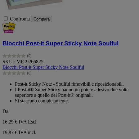
Confronta
Compara
Blocchi Post-it Super Sticky Note Soulful
(0)
0.0
SKU : MIG9266825
su
Blocchi Post-it Super Sticky Note Soulful
5
(0)
stelle.
0.0
su
Post-it Sticky Note - Soulful rimovibili e riposizionabili.
5
I Post-it® Super Sticky hanno un potere adesivo due volte
stelle.
superiore a quello dei Post-it® originali.
Si staccano completamente.
Da
16,29 €
IVA Escl.
19,87 € IVA incl.