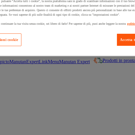
 pulsante "Accetta tutti i cookie", la nostra piattaforma sarà in grado di scambiare informazioni con il tuo brows
e informazioni consentono al nostro team di marketing e ai nostri partner Internet di misurare le prestazioni de
e le tue preferenze di acquisto. Questo ci consente di offrirti prodotti ancora più personalizzati in base alle tue e
eguata. Se vuoi saperne di più sulle finalità di ogni tipo di cookie, clicca su "impostazioni cookie".
 continuare la tua visita senza cookie, sei libero di farlo! Per saperne di più, puoi anche leggere la nostra
politi
 carrello un prodotto:
ioni cookie
Accetta t
Prodotti in pron
Manutan Expert