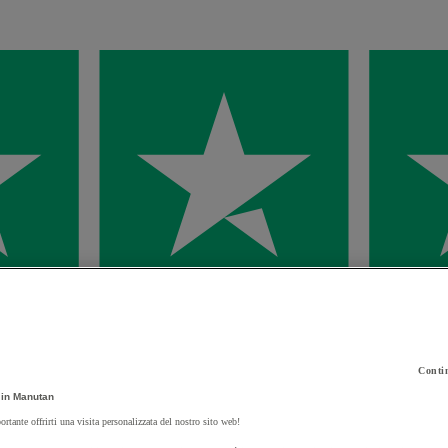
Contin
in Manutan
ortante offrirti una visita personalizzata del nostro sito web!