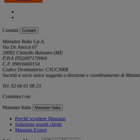
Contatti
Contatti
Manutan Italia S.p.A.
Via De Amicis 67
20092 Cinisello Balsamo (MI)
P.IVA IT02097170969
C.F. 09816660154
Codice Destinatario: C3UCNRB
Società a socio unico soggetta a direzione e coordinamento di Manu
Tel. 02 66 01 08 23
Contattaci via
e-mail
Manutan Italia
Manutan Italia
Perché scegliere Manutan
Soluzione grandi clienti
Manutan Expert