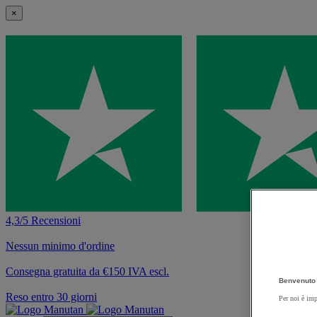
×
4,3/5 Recensioni
Nessun minimo d'ordine
Consegna gratuita da €150 IVA escl.
Benvenuto 
Reso entro 30 giorni
Per noi è imp