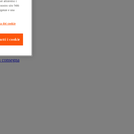
er attraverso i
l nostro sito Web
sigenze e una
ca dei cookie
utti i cookie
ta consegna