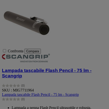
Confronta
Compara
Lampada tascabile Flash Pencil - 75 lm -
Scangrip
(0)
0.0
SKU : MIG7711964
su
Lampada tascabile Flash Pencil - 75 lm - Scangrip
5
(0)
stelle.
0.0
su
Lampada a penna Flash Pencil ultrasottile e robusta.