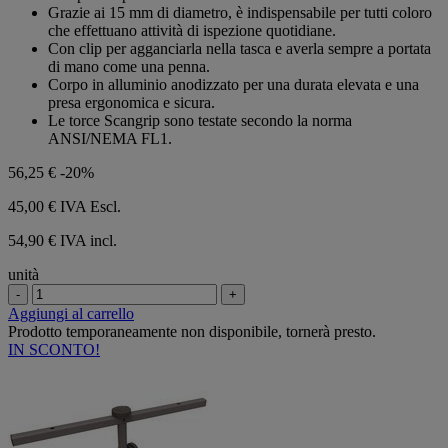
5
Grazie ai 15 mm di diametro, è indispensabile per tutti coloro
stelle.
che effettuano attività di ispezione quotidiane.
Con clip per agganciarla nella tasca e averla sempre a portata
di mano come una penna.
Corpo in alluminio anodizzato per una durata elevata e una
presa ergonomica e sicura.
Le torce Scangrip sono testate secondo la norma
ANSI/NEMA FL1.
56,25 €
-20%
45,00 €
IVA Escl.
54,90 € IVA incl.
unità
-
+
Aggiungi al carrello
Prodotto temporaneamente non disponibile, tornerà presto.
IN SCONTO!