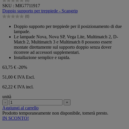
(0)
0.0
SKU : MIG7711917
su
Doppio supporto per treppiede - Scangrip
5
(0)
stelle.
0.0
su
Doppio supporto per treppiede per il posizionamento di due
5
lampade.
stelle.
Le lampade Nova, Nova SP, Vega Lite, Multimatch 2, D-
Match 2, Multimatch 3 e Multimatch 8 possono essere
montate direttamente sul supporto doppio senza dover
ricorrere ad accessori supplementari.
Installazione semplice e rapida.
63,75 €
-20%
51,00 €
IVA Escl.
62,22 € IVA incl.
unità
-
+
Aggiungi al carrello
Prodotto temporaneamente non disponibile, tornerà presto.
IN SCONTO!