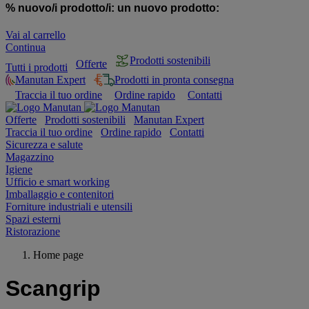
% nuovo/i prodotto/i:
un nuovo prodotto:
Vai al carrello
Continua
Prodotti sostenibili
Offerte
Tutti i prodotti
Manutan Expert
Prodotti in pronta consegna
Traccia il tuo ordine
Ordine rapido
Contatti
Offerte
Prodotti sostenibili
Manutan Expert
Traccia il tuo ordine
Ordine rapido
Contatti
Sicurezza e salute
Magazzino
Igiene
Ufficio e smart working
Imballaggio e contenitori
Forniture industriali e utensili
Spazi esterni
Ristorazione
Home page
Scangrip