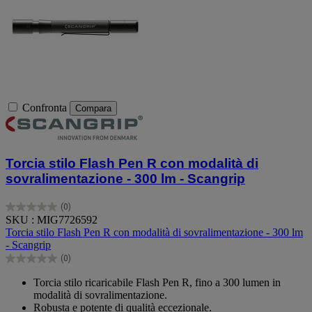
Confronta
Compara
Torcia stilo Flash Pen R con modalità di
sovralimentazione - 300 lm - Scangrip
(0)
0.0
SKU : MIG7726592
su
Torcia stilo Flash Pen R con modalità di sovralimentazione - 300 lm
5
- Scangrip
stelle.
(0)
0.0
su
Torcia stilo ricaricabile Flash Pen R, fino a 300 lumen in
5
modalità di sovralimentazione.
stelle.
Robusta e potente di qualità eccezionale.