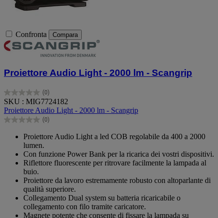
Confronta
Compara
Proiettore Audio Light - 2000 lm - Scangrip
(0)
0.0
SKU : MIG7724182
su
Proiettore Audio Light - 2000 lm - Scangrip
5
(0)
stelle.
0.0
su
Proiettore Audio Light a led COB regolabile da 400 a 2000
5
lumen.
stelle.
Con funzione Power Bank per la ricarica dei vostri dispositivi.
Riflettore fluorescente per ritrovare facilmente la lampada al
buio.
Proiettore da lavoro estremamente robusto con altoparlante di
qualità superiore.
Collegamento Dual system su batteria ricaricabile o
collegamento con filo tramite caricatore.
Magnete potente che consente di fissare la lampada su