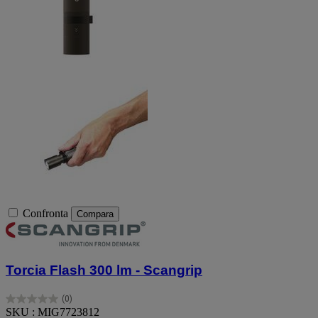
Confronta
Compara
Torcia Flash 300 lm - Scangrip
(0)
0.0
SKU : MIG7723812
su