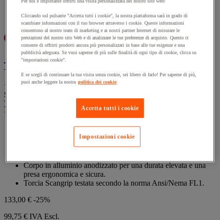
Per noi è importante offrirti una visita personalizzata del nostro sito web!
Cliccando sul pulsante "Accetta tutti i cookie", la nostra piattaforma sarà in grado di
scambiare informazioni con il tuo browser attraverso i cookie. Queste informazioni
Confronta
Compara
consentono al nostro team di marketing e ai nostri partner Internet di misurare le
prestazioni del nostro sito Web e di analizzare le tue preferenze di acquisto. Questo ci
consente di offrirti prodotti ancora più personalizzati in base alle tue esigenze e una
pubblicità adeguata. Se vuoi saperne di più sulle finalità di ogni tipo di cookie, clicca su
"impostazioni cookie".
Torcia Flash 1000 R - 1000 lm - Scangrip
E se scegli di continuare la tua visita senza cookie, sei libero di farlo! Per saperne di più,
puoi anche leggere la nostra
politica dei cookie
(0)
0.0
SKU : MIG7726603
su
Torcia Flash 1000 R - 1000 lm - Scangrip
5
Accetta tutti i cookie
(0)
stelle.
0.0
su
Torcia Flash 1000 R, fino a 1000 lumen in modalità di
5
Impostazioni cookie
sovralimentazione.
stelle.
Robusta e potente di qualità eccezionale.
Con funzione di focalizzazione e autonomia elevata.
Corpo in alluminio anodizzato per una durata elevata e una
presa ergonomica e sicura.
Torcia Scangrip testata secondo la norma Ansi/Nema FL1.
133,00 €
-25%
99,75 €
IVA Escl.