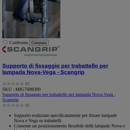
Confronta
Compara
Supporto di fissaggio per trabattello per
lampada Nova-Vega - Scangrip
(0)
0.0
SKU : MIG7698300
su
Supporto di fissaggio per trabattello per lampada Nova-Vega -
5
Scangrip
stelle.
(0)
0.0
su
Supporto realizzato specificatamente per fissare lampade
5
Nova e Vega su trabattelli.
stelle.
Consente un posizionamento flessibile delle lampade Nova e