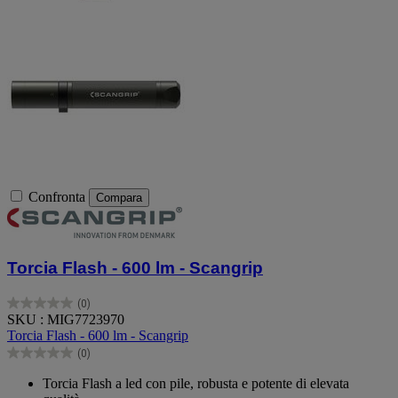
Confronta
Compara
Torcia Flash - 600 lm - Scangrip
(0)
0.0
SKU : MIG7723970
su
Torcia Flash - 600 lm - Scangrip
5
(0)
stelle.
0.0
su
Torcia Flash a led con pile, robusta e potente di elevata
5