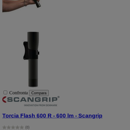
Confronta
Compara
Torcia Flash 600 R - 600 lm - Scangrip
(0)
0.0