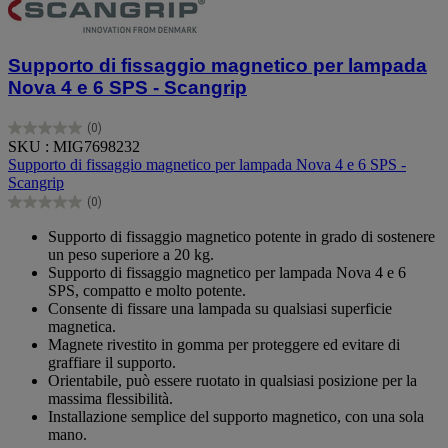
Supporto di fissaggio magnetico per lampada
Nova 4 e 6 SPS - Scangrip
(0)
0.0
SKU : MIG7698232
su
Supporto di fissaggio magnetico per lampada Nova 4 e 6 SPS -
5
Scangrip
stelle.
(0)
0.0
su
Supporto di fissaggio magnetico potente in grado di sostenere
5
un peso superiore a 20 kg.
stelle.
Supporto di fissaggio magnetico per lampada Nova 4 e 6
SPS, compatto e molto potente.
Consente di fissare una lampada su qualsiasi superficie
magnetica.
Magnete rivestito in gomma per proteggere ed evitare di
graffiare il supporto.
Orientabile, può essere ruotato in qualsiasi posizione per la
massima flessibilità.
Installazione semplice del supporto magnetico, con una sola
mano.