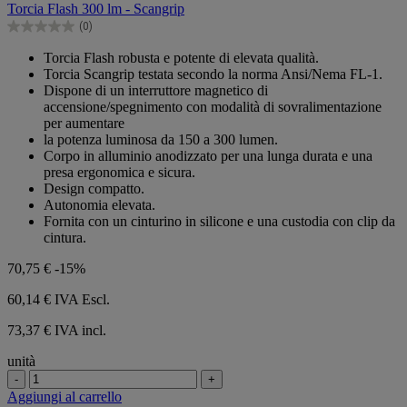
Torcia Flash 300 lm - Scangrip
5
(0)
stelle.
0.0
su
Torcia Flash robusta e potente di elevata qualità.
5
Torcia Scangrip testata secondo la norma Ansi/Nema FL-1.
stelle.
Dispone di un interruttore magnetico di
accensione/spegnimento con modalità di sovralimentazione
per aumentare
la potenza luminosa da 150 a 300 lumen.
Corpo in alluminio anodizzato per una lunga durata e una
presa ergonomica e sicura.
Design compatto.
Autonomia elevata.
Fornita con un cinturino in silicone e una custodia con clip da
cintura.
70,75 €
-15%
60,14 €
IVA Escl.
73,37 € IVA incl.
unità
-
+
Aggiungi al carrello