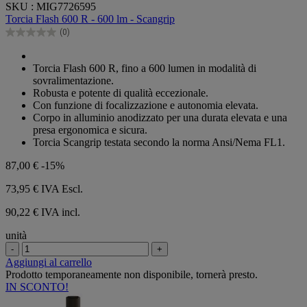
SKU : MIG7726595
su
Torcia Flash 600 R - 600 lm - Scangrip
5
(0)
stelle.
0.0
su
5
Torcia Flash 600 R, fino a 600 lumen in modalità di
stelle.
sovralimentazione.
Robusta e potente di qualità eccezionale.
Con funzione di focalizzazione e autonomia elevata.
Corpo in alluminio anodizzato per una durata elevata e una
presa ergonomica e sicura.
Torcia Scangrip testata secondo la norma Ansi/Nema FL1.
87,00 €
-15%
73,95 €
IVA Escl.
90,22 € IVA incl.
unità
-
+
Aggiungi al carrello
Prodotto temporaneamente non disponibile, tornerà presto.
IN SCONTO!