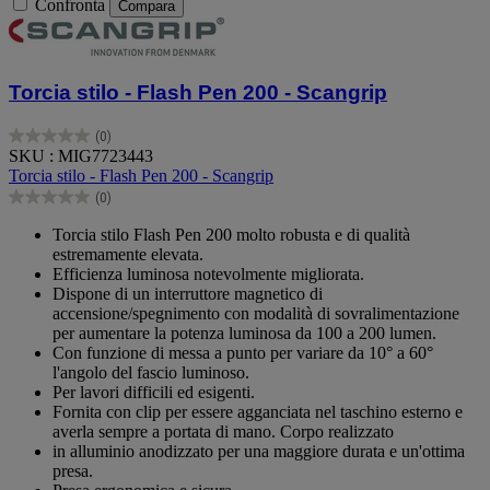
Confronta
Compara
Torcia stilo - Flash Pen 200 - Scangrip
(0)
0.0
SKU : MIG7723443
su
Torcia stilo - Flash Pen 200 - Scangrip
5
(0)
stelle.
0.0
su
Torcia stilo Flash Pen 200 molto robusta e di qualità
5
estremamente elevata.
stelle.
Efficienza luminosa notevolmente migliorata.
Dispone di un interruttore magnetico di
accensione/spegnimento con modalità di sovralimentazione
per aumentare la potenza luminosa da 100 a 200 lumen.
Con funzione di messa a punto per variare da 10° a 60°
l'angolo del fascio luminoso.
Per lavori difficili ed esigenti.
Fornita con clip per essere agganciata nel taschino esterno e
averla sempre a portata di mano. Corpo realizzato
in alluminio anodizzato per una maggiore durata e un'ottima
presa.