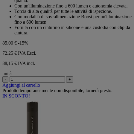
qualità.
stelle.
Con un'illuminazione fino a 600 lumen e autonomia elevata.
Torcia di alta qualità per tutte le attività di ispezione.
Con modalità di sovralimentazione Boost per un'illuminazione
fino a 600 lumen.
Fornita con un cinturino in silicone e una custodia con clip da
cintura.
85,00 €
-15%
72,25 €
IVA Escl.
88,15 € IVA incl.
unità
-
+
Aggiungi al carrello
Prodotto temporaneamente non disponibile, tornerà presto.
IN SCONTO!