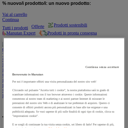
% nuovo/i prodotto/i:
un nuovo prodotto:
Vai al carrello
Continua
Prodotti sostenibili
Offerte
Tutti i prodotti
Manutan Expert
Prodotti in pronta consegna
Traccia il tuo ordine
Ordine rapido
Contatti
Offerte
Prodotti sostenibili
Manutan Expert
Traccia il tuo ordine
Ordine rapido
Contatti
Sicurezza e salute
Magazzino
Continua senza accettare
Igiene
Ufficio e smart working
Benvenuto in Manutan
Imballaggio e contenitori
Per noi è importante offrirti una visita personalizzata del nostro sito web!
Forniture industriali e utensili
Spazi esterni
Cliccando sul pulsante "Accetta tutti i cookie", la nostra piattaforma sarà in grado di
scambiare informazioni con il tuo browser attraverso i cookie. Queste informazioni
Ristorazione
consentono al nostro team di marketing e ai nostri partner Internet di misurare le
prestazioni del nostro sito Web e di analizzare le tue preferenze di acquisto. Questo ci
Home page
consente di offrirti prodotti ancora più personalizzati in base alle tue esigenze e una
pubblicità adeguata. Se vuoi saperne di più sulle finalità di ogni tipo di cookie, clicca su
"impostazioni cookie".
Tangit
E se scegli di continuare la tua visita senza cookie, sei libero di farlo! Per saperne di più,