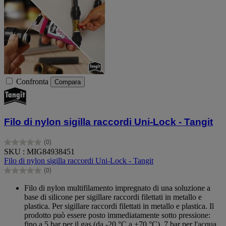
Confronta
Compara
Filo di nylon sigilla raccordi Uni-Lock - Tangit
(0)
0.0
SKU : MIG84938451
su
Filo di nylon sigilla raccordi Uni-Lock - Tangit
5
(0)
stelle.
0.0
su
Filo di nylon multifilamento impregnato di una soluzione a
5
base di silicone per sigillare raccordi filettati in metallo e
stelle.
plastica. Per sigillare raccordi filettati in metallo e plastica. Il
prodotto può essere posto immediatamente sotto pressione:
fino a 5 bar per il gas (da -20 °C a +70 °C), 7 bar per l'acqua