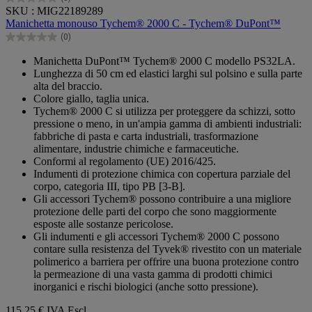
0.0
SKU : MIG22189289
su
Manichetta monouso Tychem® 2000 C - Tychem® DuPont™
5
(0)
stelle.
0.0
su
Manichetta DuPont™ Tychem® 2000 C modello PS32LA.
5
Lunghezza di 50 cm ed elastici larghi sul polsino e sulla parte
stelle.
alta del braccio.
Colore giallo, taglia unica.
Tychem® 2000 C si utilizza per proteggere da schizzi, sotto
pressione o meno, in un'ampia gamma di ambienti industriali:
fabbriche di pasta e carta industriali, trasformazione
alimentare, industrie chimiche e farmaceutiche.
Conformi al regolamento (UE) 2016/425.
Indumenti di protezione chimica con copertura parziale del
corpo, categoria III, tipo PB [3-B].
Gli accessori Tychem® possono contribuire a una migliore
protezione delle parti del corpo che sono maggiormente
esposte alle sostanze pericolose.
Gli indumenti e gli accessori Tychem® 2000 C possono
contare sulla resistenza del Tyvek® rivestito con un materiale
polimerico a barriera per offrire una buona protezione contro
la permeazione di una vasta gamma di prodotti chimici
inorganici e rischi biologici (anche sotto pressione).
115,25 €
IVA Escl.