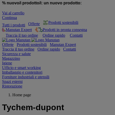
% nuovo/i prodotto/i:
un nuovo prodotto:
Vai al carrello
Continua
Prodotti sostenibili
Offerte
Tutti i prodotti
Manutan Expert
Prodotti in pronta consegna
Traccia il tuo ordine
Ordine rapido
Contatti
Offerte
Prodotti sostenibili
Manutan Expert
Traccia il tuo ordine
Ordine rapido
Contatti
Sicurezza e salute
Magazzino
Igiene
Ufficio e smart working
Imballaggio e contenitori
Forniture industriali e utensili
Spazi esterni
Ristorazione
Home page
Tychem-dupont