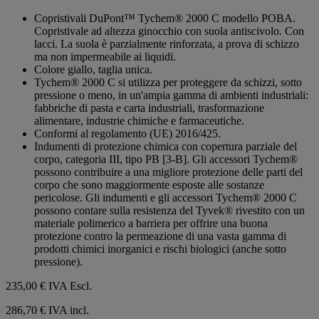
su
Copristivali DuPont™ Tychem® 2000 C modello POBA.
5
Copristivale ad altezza ginocchio con suola antiscivolo. Con
stelle.
lacci. La suola è parzialmente rinforzata, a prova di schizzo
ma non impermeabile ai liquidi.
Colore giallo, taglia unica.
Tychem® 2000 C si utilizza per proteggere da schizzi, sotto
pressione o meno, in un'ampia gamma di ambienti industriali:
fabbriche di pasta e carta industriali, trasformazione
alimentare, industrie chimiche e farmaceutiche.
Conformi al regolamento (UE) 2016/425.
Indumenti di protezione chimica con copertura parziale del
corpo, categoria III, tipo PB [3-B]. Gli accessori Tychem®
possono contribuire a una migliore protezione delle parti del
corpo che sono maggiormente esposte alle sostanze
pericolose. Gli indumenti e gli accessori Tychem® 2000 C
possono contare sulla resistenza del Tyvek® rivestito con un
materiale polimerico a barriera per offrire una buona
protezione contro la permeazione di una vasta gamma di
prodotti chimici inorganici e rischi biologici (anche sotto
pressione).
235,00 €
IVA Escl.
286,70 € IVA incl.