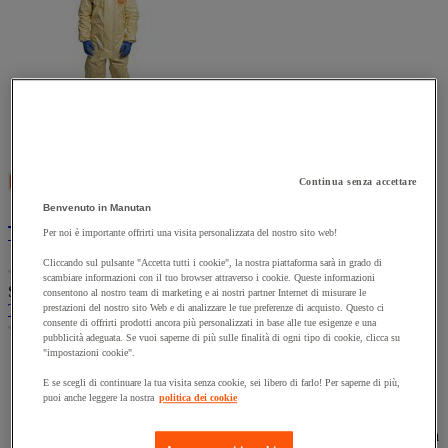
Confronta
Compara
Continua senza accettare
Benvenuto in Manutan
Tuta Tychem 6000 SFR Tychem
Per noi è importante offrirti una visita personalizzata del nostro sito web!
Cliccando sul pulsante "Accetta tutti i cookie", la nostra piattaforma sarà in grado di
(0)
0.0
scambiare informazioni con il tuo browser attraverso i cookie. Queste informazioni
SKU : MIG135732491
consentono al nostro team di marketing e ai nostri partner Internet di misurare le
su
Tuta Tychem 6000 SFR Tychem
prestazioni del nostro sito Web e di analizzare le tue preferenze di acquisto. Questo ci
5
consente di offrirti prodotti ancora più personalizzati in base alle tue esigenze e una
(0)
stelle.
0.0
pubblicità adeguata. Se vuoi saperne di più sulle finalità di ogni tipo di cookie, clicca su
su
"impostazioni cookie".
La tuta Tychem 6000 SFR è progettata per ambienti
5
professionali esposti a rischi chimici e termici. Coniuga una
E se scegli di continuare la tua visita senza cookie, sei libero di farlo! Per saperne di più,
stelle.
protezione efficace contro numerosi agenti chimici liquidi con
puoi anche leggere la nostra
politica dei cookie
una resistenza al calore di tipo indiretto. Può essere indossata
sopra indumenti di protezione adatti per rafforzare la sicurezza