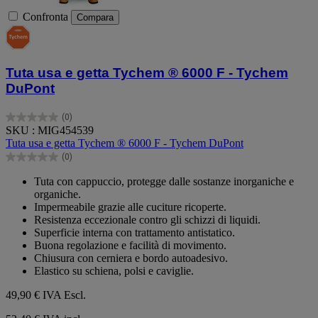
Confronta
Compara
Tuta usa e getta Tychem ® 6000 F - Tychem
DuPont
(0)
0.0
SKU : MIG454539
su
Tuta usa e getta Tychem ® 6000 F - Tychem DuPont
5
(0)
stelle.
0.0
su
Tuta con cappuccio, protegge dalle sostanze inorganiche e
5
organiche.
stelle.
Impermeabile grazie alle cuciture ricoperte.
Resistenza eccezionale contro gli schizzi di liquidi.
Superficie interna con trattamento antistatico.
Buona regolazione e facilità di movimento.
Chiusura con cerniera e bordo autoadesivo.
Elastico su schiena, polsi e caviglie.
49,90 €
IVA Escl.