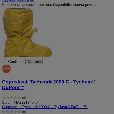
Prodotto temporaneamente non disponibile, tornerà presto.
Confronta
Compara
Copristivali Tychem® 2000 C - Tychem®
DuPont™
(0)
0.0
SKU : MIG22194670
su
Copristivali Tychem® 2000 C - Tychem® DuPont™
5
(0)
stelle.
0.0