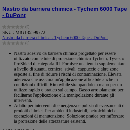
Nastro da barriera chimica - Tychem 6000 Tape
- DuPont
(0)
0.0
SKU : MIG135599772
su
Nastro da barriera chimica - Tychem 6000 Tape - DuPont
5
(0)
stelle.
0.0
su
Nastro adesivo da barriera chimica progettato per essere
5
utilizzato con le tute di protezione chimica Tychem, Tyvek o
stelle.
ProShield di categoria III. Fornisce una tenuta supplementare
a livello di guanti, cerniera, stivali, cappuccio e altre zone
esposte al fine di ridurre i rischi di contaminazione. Elevata
aderenza che assicura un'applicazione affidabile anche in
condizioni difficili. Rimovibile strappandolo a mano per un
utilizzo rapido e pratico sul campo. Basso arrotolamento per
facilitarne l'applicazione e la manipolazione durante gli
interventi.
Adatto per interventi di emergenza e pulizia di sversamenti di
prodotti chimici. Per ambienti industriali, petrolchimici e
operazioni di manutenzione. Soluzione pratica per rafforzare
la protezione delle attrezzature esistenti.