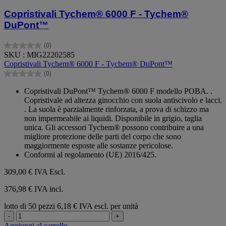
Copristivali Tychem® 6000 F - Tychem®
DuPont™
(0)
0.0
SKU : MIG22202585
su
Copristivali Tychem® 6000 F - Tychem® DuPont™
5
(0)
stelle.
0.0
su
Copristivali DuPont™ Tychem® 6000 F modello POBA. .
5
Copristivale ad altezza ginocchio con suola antiscivolo e lacci.
stelle.
. La suola è parzialmente rinforzata, a prova di schizzo ma
non impermeabile ai liquidi. Disponibile in grigio, taglia
unica. Gli accessori Tychem® possono contribuire a una
migliore protezione delle parti del corpo che sono
maggiormente esposte alle sostanze pericolose.
Conformi al regolamento (UE) 2016/425.
309,00 €
IVA Escl.
376,98 € IVA incl.
lotto di 50 pezzi
6,18 € IVA escl. per unità
-
+
Aggiungi al carrello