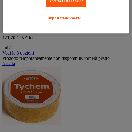
Accetta tutti i cookie
senza ostacolare i movimenti. Il materiale offre una barriera
contro la permeazione di numerosi prodotti chimici per una
durata limitata. Prodotto leggero e resistente che garantisce
comfort e libertà di movimento durante gli interventi.
Impostazioni cookie
99,75 €
IVA Escl.
121,70 € IVA incl.
unità
Vedi le 3 opzioni
Prodotto temporaneamente non disponibile, tornerà presto.
Novità