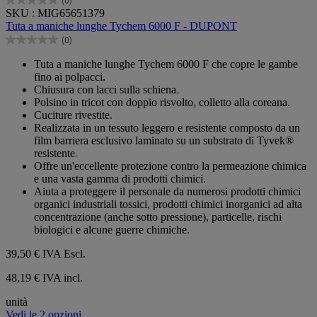
(0)
0.0
SKU : MIG65651379
su
Tuta a maniche lunghe Tychem 6000 F - DUPONT
5
(0)
stelle.
0.0
su
Tuta a maniche lunghe Tychem 6000 F che copre le gambe
5
fino ai polpacci.
stelle.
Chiusura con lacci sulla schiena.
Polsino in tricot con doppio risvolto, colletto alla coreana.
Cuciture rivestite.
Realizzata in un tessuto leggero e resistente composto da un
film barriera esclusivo laminato su un substrato di Tyvek®
resistente.
Offre un'eccellente protezione contro la permeazione chimica
e una vasta gamma di prodotti chimici.
Aiuta a proteggere il personale da numerosi prodotti chimici
organici industriali tossici, prodotti chimici inorganici ad alta
concentrazione (anche sotto pressione), particelle, rischi
biologici e alcune guerre chimiche.
39,50 €
IVA Escl.
48,19 € IVA incl.
unità
Vedi le 2 opzioni