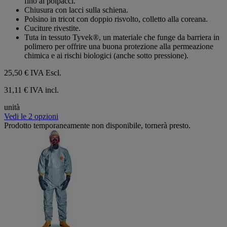
fino ai polpacci.
stelle.
Chiusura con lacci sulla schiena.
Polsino in tricot con doppio risvolto, colletto alla coreana.
Cuciture rivestite.
Tuta in tessuto Tyvek®, un materiale che funge da barriera in
polimero per offrire una buona protezione alla permeazione
chimica e ai rischi biologici (anche sotto pressione).
25,50 €
IVA Escl.
31,11 € IVA incl.
unità
Vedi le 2 opzioni
Prodotto temporaneamente non disponibile, tornerà presto.