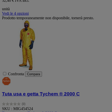
52,40 € IVA incl.
unità
Vedi le 4 opzioni
Prodotto temporaneamente non disponibile, tornerà presto.
Confronta
Compara
Tuta usa e getta Tychem ® 2000 C
(0)
0.0
SKU : MIG454524
su