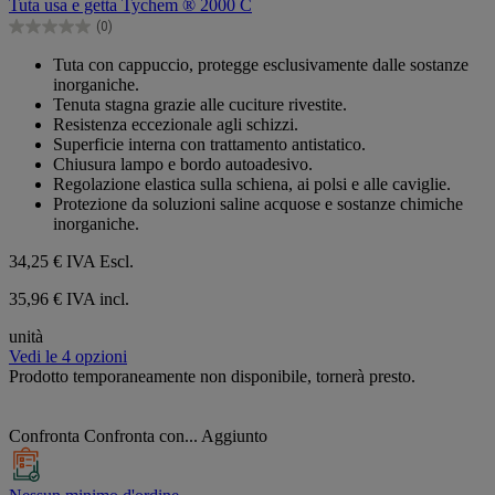
Tuta usa e getta Tychem ® 2000 C
5
(0)
stelle.
0.0
su
Tuta con cappuccio, protegge esclusivamente dalle sostanze
5
inorganiche.
stelle.
Tenuta stagna grazie alle cuciture rivestite.
Resistenza eccezionale agli schizzi.
Superficie interna con trattamento antistatico.
Chiusura lampo e bordo autoadesivo.
Regolazione elastica sulla schiena, ai polsi e alle caviglie.
Protezione da soluzioni saline acquose e sostanze chimiche
inorganiche.
34,25 €
IVA Escl.
35,96 € IVA incl.
unità
Vedi le 4 opzioni
Prodotto temporaneamente non disponibile, tornerà presto.
Confronta
Confronta con...
Aggiunto