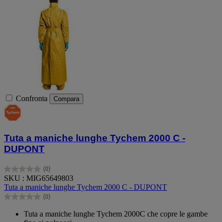
Confronta
Compara
Tuta a maniche lunghe Tychem 2000 C -
DUPONT
(0)
0.0
SKU : MIG65649803
su
Tuta a maniche lunghe Tychem 2000 C - DUPONT
5
(0)
stelle.
0.0
su
Tuta a maniche lunghe Tychem 2000C che copre le gambe
5