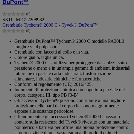
DuPont™
(0)
0.0
SKU : MIG22208982
su
Grembiule Tychem® 2000 C - Tyvek® DuPont™
5
(0)
stelle.
0.0
su
Grembiule DuPont™ Tychem® 2000 C modello PA30L0
5
lunghezza al polpaccio.
stelle.
Grembiule con laccetti al collo e in vita.
Colore giallo, taglia unica.
Tychem® 2000 C si utilizza per proteggere da schizzi, sotto
pressione o meno e in un'ampia gamma di ambienti industriali:
fabbriche di pasta e carta industriali, trasformazione
alimentare, industrie chimiche e farmaceutiche.
Conformi al regolamento (UE) 2016/425.
Indumenti di protezione chimica con copertura parziale del
corpo, categoria III, tipo PB [3-B].
Gli accessori Tychem® possono contribuire a una migliore
protezione delle parti del corpo che sono maggiormente
esposte alle sostanze pericolose.
Gli indumenti e gli accessori Tychem® 2000 C possono
contare sulla resistenza del Tyvek® rivestito con un materiale
polimerico a barriera per offrire una buona protezione contro
la permeazione di una vasta gamma di prodotti chimici