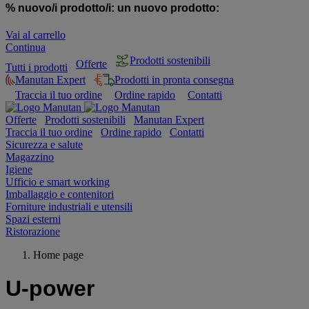
% nuovo/i prodotto/i:
un nuovo prodotto:
Vai al carrello
Continua
Prodotti sostenibili
Offerte
Tutti i prodotti
Manutan Expert
Prodotti in pronta consegna
Traccia il tuo ordine
Ordine rapido
Contatti
Offerte
Prodotti sostenibili
Manutan Expert
Traccia il tuo ordine
Ordine rapido
Contatti
Sicurezza e salute
Magazzino
Igiene
Ufficio e smart working
Imballaggio e contenitori
Forniture industriali e utensili
Spazi esterni
Ristorazione
Home page
U-power