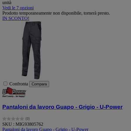
unità
Vedi le 7 opzioni
Prodotto temporaneamente non disponibile, tornerà presto.
IN SCONTO!
Confronta
Compara
Pantaloni da lavoro Guapo - Grigio - U-Power
(0)
0.0
SKU : MIG93805762
su
Pantaloni da lavoro Guapo - Grigio - U-Power