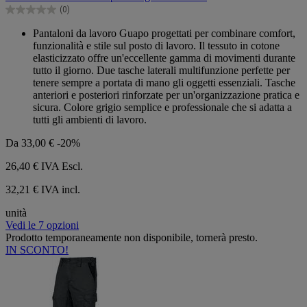
5
(0)
stelle.
0.0
su
Pantaloni da lavoro Guapo progettati per combinare comfort,
5
funzionalità e stile sul posto di lavoro. Il tessuto in cotone
stelle.
elasticizzato offre un'eccellente gamma di movimenti durante
tutto il giorno. Due tasche laterali multifunzione perfette per
tenere sempre a portata di mano gli oggetti essenziali. Tasche
anteriori e posteriori rinforzate per un'organizzazione pratica e
sicura. Colore grigio semplice e professionale che si adatta a
tutti gli ambienti di lavoro.
Da
33,00 €
-20%
26,40 €
IVA Escl.
32,21 € IVA incl.
unità
Vedi le 7 opzioni
Prodotto temporaneamente non disponibile, tornerà presto.
IN SCONTO!