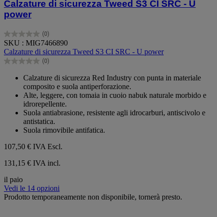
Calzature di sicurezza Tweed S3 CI SRC - U
power
(0)
0.0
SKU : MIG7466890
su
Calzature di sicurezza Tweed S3 CI SRC - U power
5
(0)
stelle.
0.0
su
Calzature di sicurezza Red Industry con punta in materiale
5
composito e suola antiperforazione.
stelle.
Alte, leggere, con tomaia in cuoio nabuk naturale morbido e
idrorepellente.
Suola antiabrasione, resistente agli idrocarburi, antiscivolo e
antistatica.
Suola rimovibile antifatica.
107,50 €
IVA Escl.
131,15 € IVA incl.
il paio
Vedi le 14 opzioni
Prodotto temporaneamente non disponibile, tornerà presto.