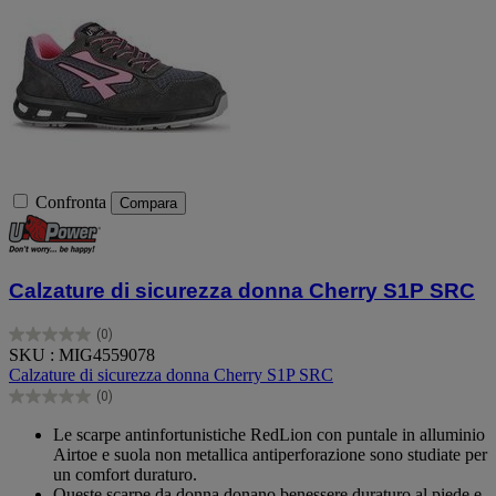
Confronta
Compara
Calzature di sicurezza donna Cherry S1P SRC
(0)
0.0
SKU : MIG4559078
su
Calzature di sicurezza donna Cherry S1P SRC
5
(0)
stelle.
0.0
su
Le scarpe antinfortunistiche RedLion con puntale in alluminio
5
Airtoe e suola non metallica antiperforazione sono studiate per
stelle.
un comfort duraturo.
Queste scarpe da donna donano benessere duraturo al piede e