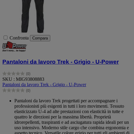
Confronta
Compara
Pantaloni da lavoro Trek - Grigio - U-Power
(0)
0.0
SKU : MIG93808883
su
Pantaloni da lavoro Trek - Grigio - U-Power
5
(0)
stelle.
0.0
su
Pantaloni da lavoro Trek progettati per accompagnare i
5
professionisti più esigenti in tutti i loro movimenti. Tessuto
stelle.
elasticizzato U-4 ad alte prestazioni con elasticità in tutte e
quattro le direzioni per la massima libertà. Proprietà
idrorepellenti, traspiranti e ad asciugatura rapida ideali per un
uso intensivo. Moderno stile cargo che combina ergonomia e
aspetto tecnico. Versatile colore grigio per tutti gli ambienti di