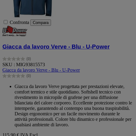
Confronta
Compara
Giacca da lavoro Verve - Blu - U-Power
(0)
0.0
SKU : MIG93815573
su
Giacca da lavoro Verve - Blu - U-Power
5
(0)
stelle.
0.0
su
Giacca da lavoro Verve progettata per prestazioni elevate,
5
comfort termico e stile quotidiano. Softshell tecnico con
stelle.
rivestimento in micropile di grafene per una diffusione
bilanciata del calore corporeo. Eccellente protezione contro le
intemperie, garantendo al contempo una buona traspirabilità.
Design ergonomico per un facile movimento durante le
attività professionali. Colore blu dinamico e professionale per
qualsiasi ambiente di lavoro.
115,90 €
IVA Escl.