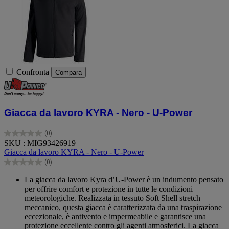
Confronta
Compara
Giacca da lavoro KYRA - Nero - U-Power
(0)
0.0
SKU : MIG93426919
su
Giacca da lavoro KYRA - Nero - U-Power
5
(0)
stelle.
0.0
su
La giacca da lavoro Kyra d’U-Power è un indumento pensato
5
per offrire comfort e protezione in tutte le condizioni
stelle.
meteorologiche. Realizzata in tessuto Soft Shell stretch
meccanico, questa giacca è caratterizzata da una traspirazione
eccezionale, è antivento e impermeabile e garantisce una
protezione eccellente contro gli agenti atmosferici. La giacca