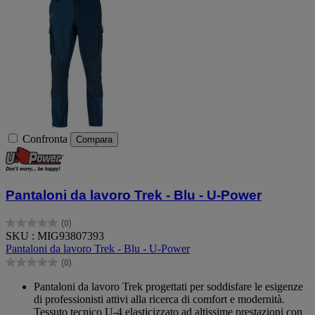
Confronta
Compara
Pantaloni da lavoro Trek - Blu - U-Power
(0)
0.0
SKU : MIG93807393
su
Pantaloni da lavoro Trek - Blu - U-Power
5
(0)
stelle.
0.0
su
Pantaloni da lavoro Trek progettati per soddisfare le esigenze
5
di professionisti attivi alla ricerca di comfort e modernità.
stelle.
Tessuto tecnico U-4 elasticizzato ad altissime prestazioni con