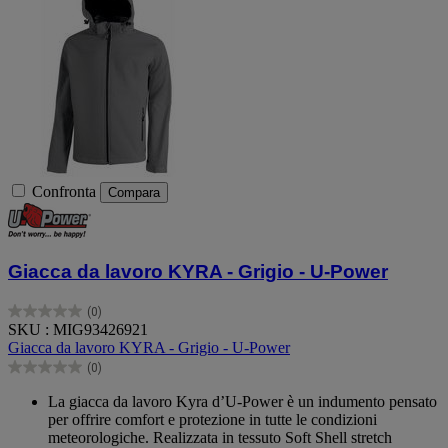
Confronta
Compara
Giacca da lavoro KYRA - Grigio - U-Power
(0)
0.0
SKU : MIG93426921
su
Giacca da lavoro KYRA - Grigio - U-Power
5
(0)
stelle.
0.0
su
La giacca da lavoro Kyra d’U-Power è un indumento pensato
5
per offrire comfort e protezione in tutte le condizioni
stelle.
meteorologiche. Realizzata in tessuto Soft Shell stretch