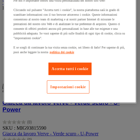
Per noi è importante offrirti una visita personalizzata del nostro sito web!
Vedi le 7 opzioni
Prodotto temporaneamente non disponibile, tornerà presto.
Cliccando sul pulsante "Accetta tutti i cookie", la nostra piattaforma sarà in grado di
scambiare informazioni con il tuo browser attraverso i cookie. Queste informazioni
consentono al nostro team di marketing e ai nostri partner Internet di misurare le
prestazioni del nostro sito Web e di analizzare le tue preferenze di acquisto. Questo ci
consente di offrirti prodotti ancora più personalizzati in base alle tue esigenze e una
pubblicità adeguata. Se vuoi saperne di più sulle finalità di ogni tipo di cookie, clicca su
"impostazioni cookie".
E se scegli di continuare la tua visita senza cookie, sei libero di farlo! Per saperne di più,
puoi anche leggere la nostra
politica dei cookie
Accetta tutti i cookie
Confronta
Compara
Impostazioni cookie
Giacca da lavoro Verve - Verde scuro - U-
Power
(0)
0.0
SKU : MIG93815590
su
Giacca da lavoro Verve - Verde scuro - U-Power
5
(0)