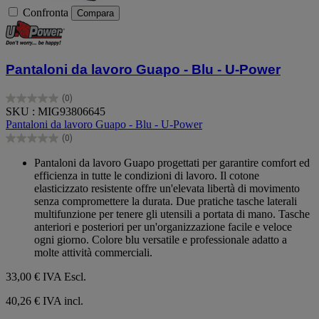
Confronta
Compara
Pantaloni da lavoro Guapo - Blu - U-Power
(0)
0.0
SKU : MIG93806645
su
Pantaloni da lavoro Guapo - Blu - U-Power
5
(0)
stelle.
0.0
su
Pantaloni da lavoro Guapo progettati per garantire comfort ed
5
efficienza in tutte le condizioni di lavoro. Il cotone
stelle.
elasticizzato resistente offre un'elevata libertà di movimento
senza compromettere la durata. Due pratiche tasche laterali
multifunzione per tenere gli utensili a portata di mano. Tasche
anteriori e posteriori per un'organizzazione facile e veloce
ogni giorno. Colore blu versatile e professionale adatto a
molte attività commerciali.
33,00 €
IVA Escl.
40,26 € IVA incl.