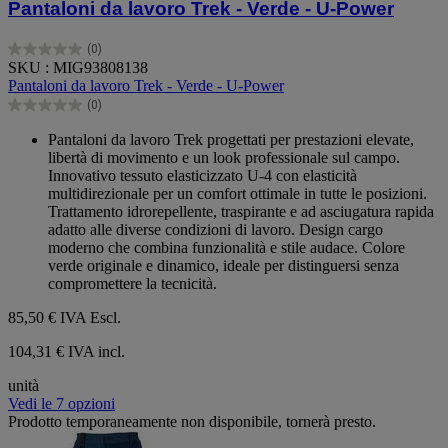
Pantaloni da lavoro Trek - Verde - U-Power
(0)
0.0
SKU : MIG93808138
su
Pantaloni da lavoro Trek - Verde - U-Power
5
(0)
stelle.
0.0
su
Pantaloni da lavoro Trek progettati per prestazioni elevate,
5
libertà di movimento e un look professionale sul campo.
stelle.
Innovativo tessuto elasticizzato U-4 con elasticità
multidirezionale per un comfort ottimale in tutte le posizioni.
Trattamento idrorepellente, traspirante e ad asciugatura rapida
adatto alle diverse condizioni di lavoro. Design cargo
moderno che combina funzionalità e stile audace. Colore
verde originale e dinamico, ideale per distinguersi senza
compromettere la tecnicità.
85,50 €
IVA Escl.
104,31 € IVA incl.
unità
Vedi le 7 opzioni
Prodotto temporaneamente non disponibile, tornerà presto.