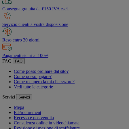
Consegna gratuita da €150 IVA escl.
Servizio clienti a vostra disposizione
Reso entro 30 giorni
Pagamenti sicuri al 100%
FAQ
FAQ
Come posso ordinare dal sito?
Come posso pagare?
Come recupero la mia Password?
Vedi tutte le categorie
Servizi
Servizi
Mepa
E-Procurement
Recesso e postvendita
Consulenza online in videochiamata
Revisione e ispezione di scaffalature