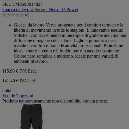
0.0
SKU : MIG93814827
su
Giacca da lavoro Verve - Nero - U-Power
5
(0)
stelle.
0.0
su
Giacca da lavoro Verve progettata per il comfort termico e la
5
libertà di movimento in tutte le stagioni. L'innovativo tessuto
stelle.
Softshell con rivestimento in micropile di grafene assicura una
diffusione omogenea del calore. Taglio ergonomico per il
massimo comfort durante le attività professionali. Protezione
ideale contro il vento e il freddo pur rimanendo traspirante.
Colore nero semplice e moderno, ideale per una varietà di
ambienti di lavoro.
115,90 €
IVA Escl.
141,40 € IVA incl.
unità
Vedi le 7 opzioni
Prodotto temporaneamente non disponibile, tornerà presto.