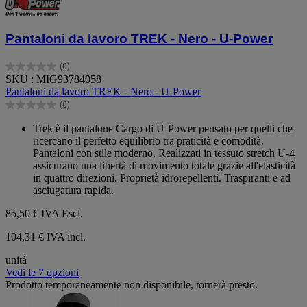
Pantaloni da lavoro TREK - Nero - U-Power
(0)
0.0
SKU : MIG93784058
su
Pantaloni da lavoro TREK - Nero - U-Power
5
(0)
stelle.
0.0
su
Trek è il pantalone Cargo di U-Power pensato per quelli che
5
ricercano il perfetto equilibrio tra praticità e comodità.
stelle.
Pantaloni con stile moderno. Realizzati in tessuto stretch U-4
assicurano una libertà di movimento totale grazie all'elasticità
in quattro direzioni. Proprietà idrorepellenti. Traspiranti e ad
asciugatura rapida.
85,50 €
IVA Escl.
104,31 € IVA incl.
unità
Vedi le 7 opzioni
Prodotto temporaneamente non disponibile, tornerà presto.