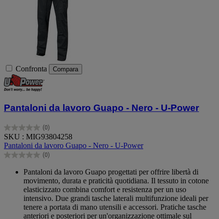
Confronta
Compara
Pantaloni da lavoro Guapo - Nero - U-Power
(0)
0.0
SKU : MIG93804258
su
Pantaloni da lavoro Guapo - Nero - U-Power
5
(0)
stelle.
0.0
su
Pantaloni da lavoro Guapo progettati per offrire libertà di
5
movimento, durata e praticità quotidiana. Il tessuto in cotone
stelle.
elasticizzato combina comfort e resistenza per un uso
intensivo. Due grandi tasche laterali multifunzione ideali per
tenere a portata di mano utensili e accessori. Pratiche tasche
anteriori e posteriori per un'organizzazione ottimale sul