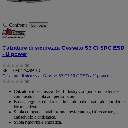
Confronta
Compara
Calzature di sicurezza Gessato S3 CI SRC ESD
- U power
(0)
0.0
SKU : MIG7466913
su
Calzature di sicurezza Gessato S3 CI SRC ESD - U power
5
(0)
stelle.
0.0
su
Calzature di sicurezza Red Industry con punta in materiale
5
composito e suola antiperforazione.
stelle.
Basse, leggere, con tomaia in cuoio nabuk naturale morbido e
idrorepellente.
Suola compatta antiabrasione, resistente agli idrocarburi,
antiscivolo e antistatica.
Suola rimovibile antifatica.