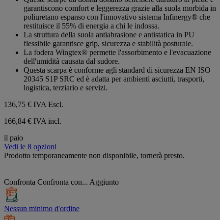
garantiscono comfort e leggerezza grazie alla suola morbida in
poliuretano espanso con l'innovativo sistema Infinergy® che
restituisce il 55% di energia a chi le indossa.
La struttura della suola antiabrasione e antistatica in PU
flessibile garantisce grip, sicurezza e stabilità posturale.
La fodera Wingtex® permette l'assorbimento e l'evacuazione
dell'umidità causata dal sudore.
Questa scarpa è conforme agli standard di sicurezza EN ISO
20345 S1P SRC ed è adatta per ambienti asciutti, trasporti,
logistica, terziario e servizi.
136,75 €
IVA Escl.
166,84 € IVA incl.
il paio
Vedi le 8 opzioni
Prodotto temporaneamente non disponibile, tornerà presto.
Confronta
Confronta con...
Aggiunto
Nessun minimo d'ordine