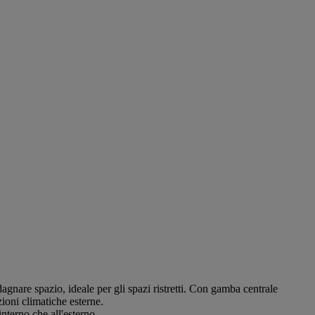
gnare spazio, ideale per gli spazi ristretti. Con gamba centrale
zioni climatiche esterne.
interno che all'esterno.