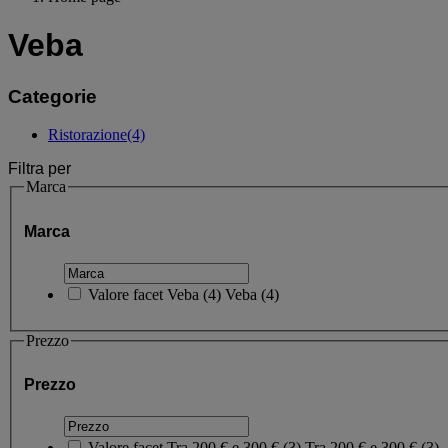
Veba
Categorie
Ristorazione
(4)
Filtra per
Marca
Marca
Valore facet
Veba
(
4
)
Veba
(4)
Prezzo
Prezzo
Valore facet
Tra 200 € e 300 €
(
3
)
Tra 200 € e 300 €
(3)