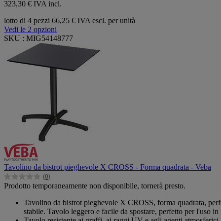
323,30 € IVA incl.
lotto di 4 pezzi
66,25 € IVA escl. per unità
Vedi le 2 opzioni
SKU : MIG54148777
Tavolino da bistrot pieghevole X CROSS - Forma quadrata - Veba
(0)
0.0
Prodotto temporaneamente non disponibile, tornerà presto.
su
5
Tavolino da bistrot pieghevole X CROSS, forma quadrata, perfetto
stelle.
stabile. Tavolo leggero e facile da spostare, perfetto per l'uso in
Tavolo resistente ai graffi, ai raggi UV e agli agenti atmosferici, 