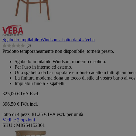
Sgabello impilabile Windson - Lotto da 4 - Veba
(0)
0.0
Prodotto temporaneamente non disponibile, tornerà presto.
su
5
Sgabello impilabile Windson, moderno e solido.
stelle.
Per l'uso in interno ed esterno.
Uno sgabello da bar popolare e robusto adatto a tutti gli ambient
La finitura moderna dona un tocco di stile al vostro bar o al vos
Impilabili fino a 7 sgabelli.
325,00 €
IVA Escl.
396,50 € IVA incl.
lotto di 4 pezzi
81,25 € IVA escl. per unità
Vedi le 2 opzioni
SKU : MIG54152361