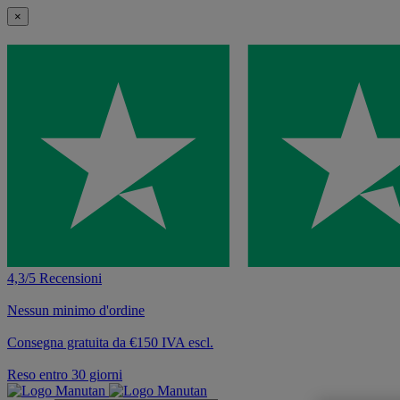
×
4,3/5 Recensioni
Nessun minimo d'ordine
Consegna gratuita da €150 IVA escl.
Reso entro 30 giorni