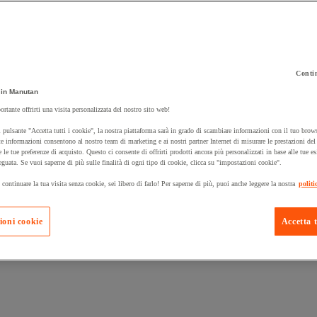
Contin
 carrello un prodotto:
in Manutan
ortante offrirti una visita personalizzata del nostro sito web!
 pulsante "Accetta tutti i cookie", la nostra piattaforma sarà in grado di scambiare informazioni con il tuo brows
Prodotti in pron
e informazioni consentono al nostro team di marketing e ai nostri partner Internet di misurare le prestazioni de
Manutan Expert
e le tue preferenze di acquisto. Questo ci consente di offrirti prodotti ancora più personalizzati in base alle tue e
eguata. Se vuoi saperne di più sulle finalità di ogni tipo di cookie, clicca su "impostazioni cookie".
 continuare la tua visita senza cookie, sei libero di farlo! Per saperne di più, puoi anche leggere la nostra
politi
ioni cookie
Accetta t