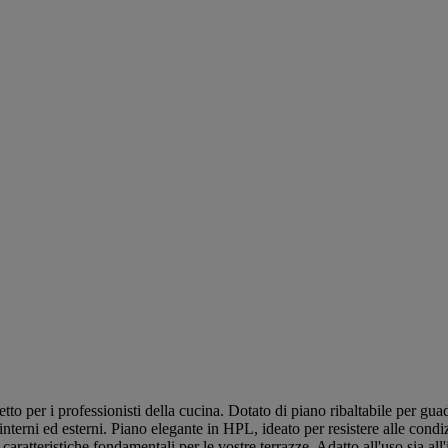
 per i professionisti della cucina. Dotato di piano ribaltabile per guada
 interni ed esterni. Piano elegante in HPL, ideato per resistere alle condi
caratteristiche fondamentali per le vostre terrazze. Adatto all'uso sia all'