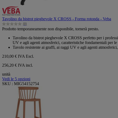
Tavolino da bistrot pieghevole X CROSS - Forma rotonda - Veba
(0)
0.0
Prodotto temporaneamente non disponibile, tornerà presto.
su
5
Tavolino da bistrot pieghevole X CROSS perfetto per i professioni
stelle.
UV e agli agenti atmosferici, caratteristiche fondamentali per le v
Tavolo resistente ai graffi, ai raggi UV e agli agenti atmosferici, 
210,00 €
IVA Escl.
256,20 € IVA incl.
unità
Vedi le 5 opzioni
SKU : MIG54152754