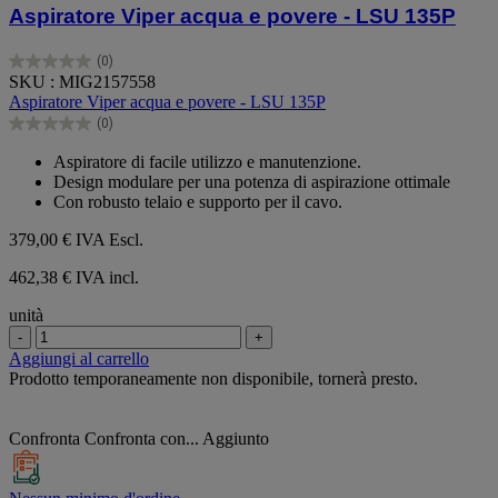
Aspiratore Viper acqua e povere - LSU 135P
(0)
0.0
SKU : MIG2157558
su
Aspiratore Viper acqua e povere - LSU 135P
5
(0)
stelle.
0.0
su
Aspiratore di facile utilizzo e manutenzione.
5
Design modulare per una potenza di aspirazione ottimale
stelle.
Con robusto telaio e supporto per il cavo.
379,00 €
IVA Escl.
462,38 € IVA incl.
unità
-
+
Aggiungi al carrello
Prodotto temporaneamente non disponibile, tornerà presto.
Confronta
Confronta con...
Aggiunto