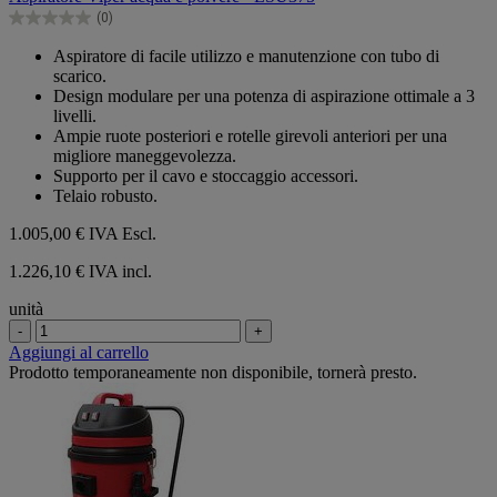
5
(0)
stelle.
0.0
su
Aspiratore di facile utilizzo e manutenzione con tubo di
5
scarico.
stelle.
Design modulare per una potenza di aspirazione ottimale a 3
livelli.
Ampie ruote posteriori e rotelle girevoli anteriori per una
migliore maneggevolezza.
Supporto per il cavo e stoccaggio accessori.
Telaio robusto.
1.005,00 €
IVA Escl.
1.226,10 € IVA incl.
unità
-
+
Aggiungi al carrello
Prodotto temporaneamente non disponibile, tornerà presto.