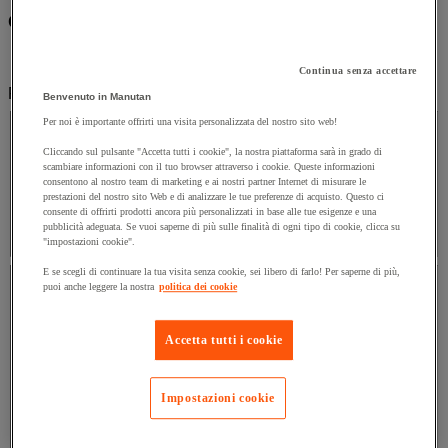
Categorie
Igiene
(4)
Continua senza accettare
Filtra per
Benvenuto in Manutan
Marca
Per noi è importante offrirti una visita personalizzata del nostro sito web!
Cliccando sul pulsante "Accetta tutti i cookie", la nostra piattaforma sarà in grado di
Marca
scambiare informazioni con il tuo browser attraverso i cookie. Queste informazioni
consentono al nostro team di marketing e ai nostri partner Internet di misurare le
prestazioni del nostro sito Web e di analizzare le tue preferenze di acquisto. Questo ci
consente di offrirti prodotti ancora più personalizzati in base alle tue esigenze e una
Valore facet
Viper
(
4
)
Viper
(4)
pubblicità adeguata. Se vuoi saperne di più sulle finalità di ogni tipo di cookie, clicca su
"impostazioni cookie".
Prezzo
E se scegli di continuare la tua visita senza cookie, sei libero di farlo! Per saperne di più,
puoi anche leggere la nostra
politica dei cookie
Prezzo
Accetta tutti i cookie
Valore facet
Tra 300 € e 400 €
(
1
)
Tra 300 € e 400 €
(1)
Impostazioni cookie
Valore facet
Maggiore di 500 €
(
3
)
Maggiore di