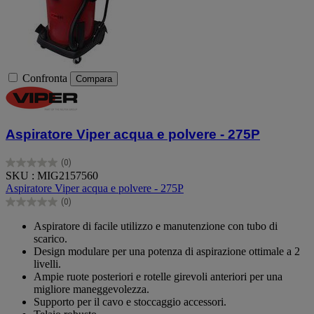
Confronta
Compara
Aspiratore Viper acqua e polvere - 275P
(0)
0.0
SKU : MIG2157560
su
Aspiratore Viper acqua e polvere - 275P
5
(0)
stelle.
0.0
su
Aspiratore di facile utilizzo e manutenzione con tubo di
5
scarico.
stelle.
Design modulare per una potenza di aspirazione ottimale a 2
livelli.
Ampie ruote posteriori e rotelle girevoli anteriori per una
migliore maneggevolezza.
Supporto per il cavo e stoccaggio accessori.