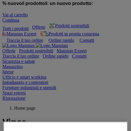
% nuovo/i prodotto/i:
un nuovo prodotto:
Vai al carrello
Continua
Prodotti sostenibili
Offerte
Tutti i prodotti
Manutan Expert
Prodotti in pronta consegna
Traccia il tuo ordine
Ordine rapido
Contatti
Offerte
Prodotti sostenibili
Manutan Expert
Traccia il tuo ordine
Ordine rapido
Contatti
Sicurezza e salute
Magazzino
Igiene
Ufficio e smart working
Imballaggio e contenitori
Forniture industriali e utensili
Spazi esterni
Ristorazione
Home page
Viper