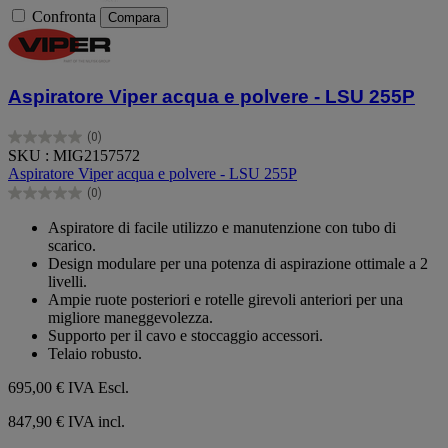
Confronta
Compara
Aspiratore Viper acqua e polvere - LSU 255P
(0)
0.0
SKU : MIG2157572
su
Aspiratore Viper acqua e polvere - LSU 255P
5
(0)
stelle.
0.0
su
Aspiratore di facile utilizzo e manutenzione con tubo di
5
scarico.
stelle.
Design modulare per una potenza di aspirazione ottimale a 2
livelli.
Ampie ruote posteriori e rotelle girevoli anteriori per una
migliore maneggevolezza.
Supporto per il cavo e stoccaggio accessori.
Telaio robusto.
695,00 €
IVA Escl.
847,90 € IVA incl.