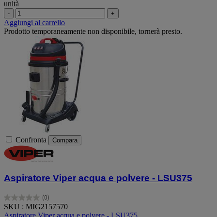
unità
-
+
Aggiungi al carrello
Prodotto temporaneamente non disponibile, tornerà presto.
Confronta
Compara
Aspiratore Viper acqua e polvere - LSU375
(0)
0.0
SKU : MIG2157570
su
Aspiratore Viper acqua e polvere - LSU375