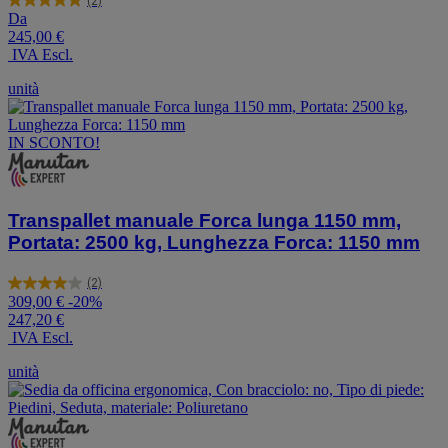
(2)
5.0
Da
su
245,00 €
5
IVA Escl.
stelle.
2
unità
recensioni
IN SCONTO!
Transpallet manuale Forca lunga 1150 mm,
Portata: 2500 kg, Lunghezza Forca: 1150 mm
(2)
4.0
309,00 €
-20%
su
247,20 €
5
IVA Escl.
stelle.
2
unità
recensioni