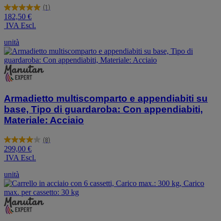
(1)
5.0
182,50 €
su
IVA Escl.
5
stelle.
unità
1
recensione
Armadietto multiscomparto e appendiabiti su
base, Tipo di guardaroba: Con appendiabiti,
Materiale: Acciaio
(8)
4.0
299,00 €
su
IVA Escl.
5
stelle.
unità
8
recensioni