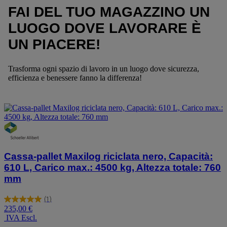
FAI DEL TUO MAGAZZINO UN
LUOGO DOVE LAVORARE È
UN PIACERE!
Trasforma ogni spazio di lavoro in un luogo dove sicurezza,
efficienza e benessere fanno la differenza!
Cassa-pallet Maxilog riciclata nero, Capacità:
610 L, Carico max.: 4500 kg, Altezza totale: 760
mm
(1)
5.0
235,00 €
su
IVA Escl.
5