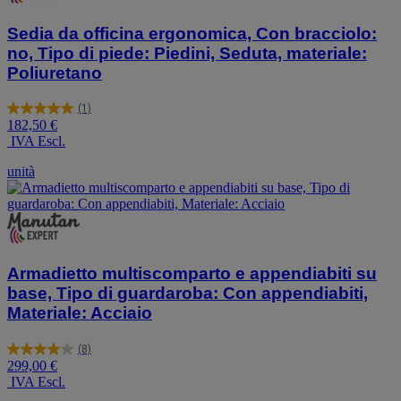
Sedia da officina ergonomica, Con bracciolo:
no, Tipo di piede: Piedini, Seduta, materiale:
Poliuretano
(1)
5.0
182,50 €
su
IVA Escl.
5
stelle.
unità
1
recensione
Armadietto multiscomparto e appendiabiti su
base, Tipo di guardaroba: Con appendiabiti,
Materiale: Acciaio
(8)
4.0
299,00 €
su
IVA Escl.
5