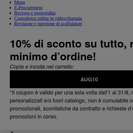
Mepa
E-Procurement
Recesso e postvendita
Consulenza online in videochiamata
Revisione e ispezione di scaffalature
Tutti i nostri servizi
Informazioni
Servizi
Cookies
Privacy
Condizioni generali di vendita
Whistleblowing
Human Rights Policy
Dichiarazione di accessibilità
Restiamo in contatto?
Newsletter
Iscriviti alla nostra newsletter e ricevi in anticipo le nostre
promozioni e offerte esclusive!
Iscriviti