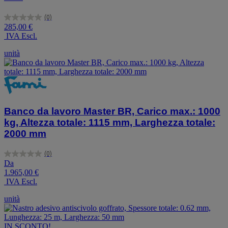
(0)
0.0
285,00 €
su
IVA Escl.
5
stelle.
unità
Banco da lavoro Master BR, Carico max.: 1000
kg, Altezza totale: 1115 mm, Larghezza totale:
2000 mm
(0)
0.0
Da
su
1.965,00 €
5
IVA Escl.
stelle.
unità
IN SCONTO!