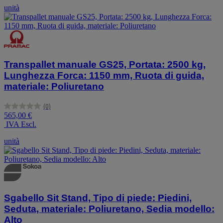
stelle.
unità
1
recensione
Transpallet manuale GS25, Portata: 2500 kg,
Lunghezza Forca: 1150 mm, Ruota di guida,
materiale: Poliuretano
(0)
0.0
565,00 €
su
IVA Escl.
5
stelle.
unità
Sgabello Sit Stand, Tipo di piede: Piedini,
Seduta, materiale: Poliuretano, Sedia modello:
Alto