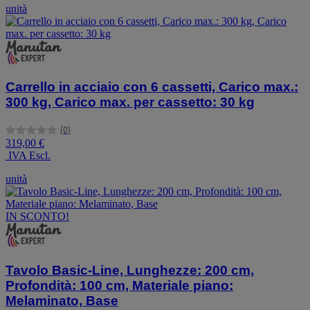
stelle.
unità
8
recensioni
Carrello in acciaio con 6 cassetti, Carico max.:
300 kg, Carico max. per cassetto: 30 kg
(0)
0.0
319,00 €
su
IVA Escl.
5
stelle.
unità
IN SCONTO!
Tavolo Basic-Line, Lunghezze: 200 cm,
Profondità: 100 cm, Materiale piano:
Melaminato, Base