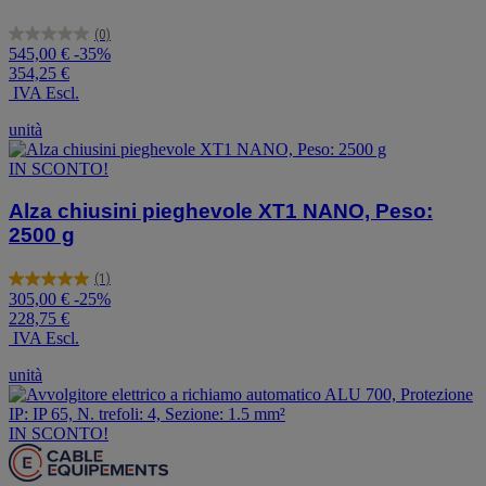
(0)
0.0
545,00 €
-35%
su
354,25 €
5
IVA Escl.
stelle.
unità
IN SCONTO!
Alza chiusini pieghevole XT1 NANO, Peso:
2500 g
(1)
5.0
305,00 €
-25%
su
228,75 €
5
IVA Escl.
stelle.
1
unità
recensione
IN SCONTO!