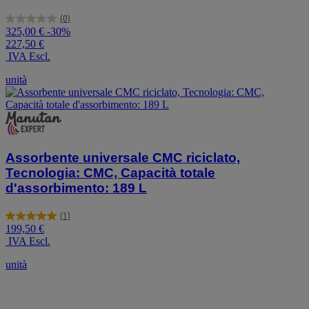
(0)
0.0
325,00 €
-30%
su
227,50 €
5
IVA Escl.
stelle.
unità
Assorbente universale CMC riciclato,
Tecnologia: CMC, Capacità totale
d'assorbimento: 189 L
(1)
5.0
199,50 €
su
IVA Escl.
5
stelle.
unità
1
recensione