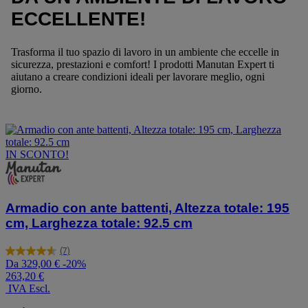
ECCELLENTE!
Trasforma il tuo spazio di lavoro in un ambiente che eccelle in
sicurezza, prestazioni e comfort! I prodotti Manutan Expert ti
aiutano a creare condizioni ideali per lavorare meglio, ogni
giorno.
IN SCONTO!
Armadio con ante battenti, Altezza totale: 195
cm, Larghezza totale: 92.5 cm
(7)
4.6
Da
329,00 €
-20%
su
263,20 €
5
IVA Escl.
stelle.
7