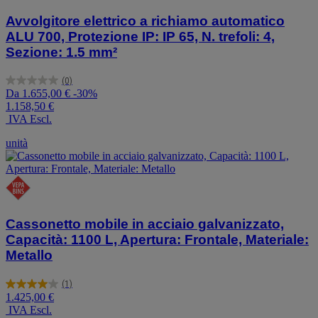
Avvolgitore elettrico a richiamo automatico
ALU 700, Protezione IP: IP 65, N. trefoli: 4,
Sezione: 1.5 mm²
(0)
0.0
Da
1.655,00 €
-30%
su
1.158,50 €
5
IVA Escl.
stelle.
unità
Cassonetto mobile in acciaio galvanizzato,
Capacità: 1100 L, Apertura: Frontale, Materiale:
Metallo
(1)
4.0
1.425,00 €
su
IVA Escl.
5