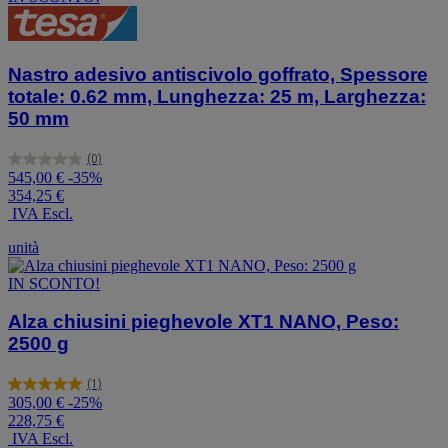
Nastro adesivo antiscivolo goffrato, Spessore
totale: 0.62 mm, Lunghezza: 25 m, Larghezza:
50 mm
(0)
0.0
545,00 €
-35%
su
354,25 €
5
IVA Escl.
stelle.
unità
IN SCONTO!
Alza chiusini pieghevole XT1 NANO, Peso:
2500 g
(1)
5.0
305,00 €
-25%
su
228,75 €
5
IVA Escl.
stelle.