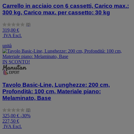
Carrello in acciaio con 6 cassetti, Carico max.:
300 kg, Carico max. per cassetto: 30 kg
(0)
0.0
319,00 €
su
IVA Escl.
5
stelle.
unità
IN SCONTO!
Tavolo Basic-Line, Lunghezze: 200 cm,
Profondità: 100 cm, Materiale piano:
Melaminato, Base
(0)
0.0
325,00 €
-30%
su
227,50 €
5
IVA Escl.
stelle.