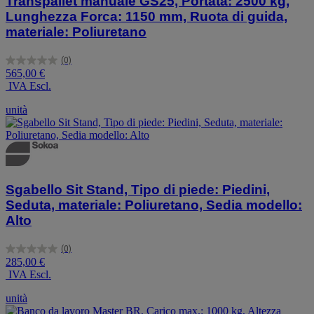
Transpallet manuale GS25, Portata: 2500 kg,
Lunghezza Forca: 1150 mm, Ruota di guida,
materiale: Poliuretano
(0)
0.0
565,00 €
su
IVA Escl.
5
stelle.
unità
Sgabello Sit Stand, Tipo di piede: Piedini,
Seduta, materiale: Poliuretano, Sedia modello:
Alto
(0)
0.0
285,00 €
su
IVA Escl.
5
stelle.
unità