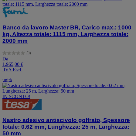
Banco da lavoro Master BR, Carico max.: 1000
kg, Altezza totale: 1115 mm, Larghezza totale:
2000 mm
(0)
0.0
Da
su
1.965,00 €
5
IVA Escl.
stelle.
unità
IN SCONTO!
Nastro adesivo antiscivolo goffrato, Spessore
totale: 0.62 mm, Lunghezza: 25 m, Larghezza:
50 mm