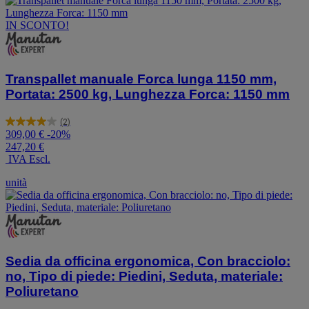
IN SCONTO!
Transpallet manuale Forca lunga 1150 mm,
Portata: 2500 kg, Lunghezza Forca: 1150 mm
(2)
4.0
309,00 €
-20%
su
247,20 €
5
IVA Escl.
stelle.
2
unità
recensioni
Sedia da officina ergonomica, Con bracciolo:
no, Tipo di piede: Piedini, Seduta, materiale:
Poliuretano