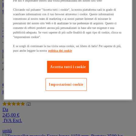
Per noi è importante offrirti una visita personalizzata del nostro sito web!
L+ pallet in legno, Capacità: 1000 L, Altezza
Cliccando sul pulsante "Accetta tutti i cookie", la nostra piattaforma sarà in grado di
totale: 1175 mm
scambiare informazioni con il tuo browser attraverso i cookie. Queste informazioni
consentono al nostro team di marketing e ai nostri partner Internet di misurare le
(0)
prestazioni del nostro sito Web e di analizzare le tue preferenze di acquisto. Questo ci
0.0
consente di offrirti prodotti ancora più personalizzati in base alle tue esigenze e una
359,00 €
-30%
su
pubblicità adeguata. Se vuoi saperne di più sulle finalità di ogni tipo di cookie, clicca su
251,30 €
5
"impostazioni cookie".
IVA Escl.
stelle.
E se scegli di continuare la tua visita senza cookie, sei libero di farlo! Per saperne di più,
unità
puoi anche leggere la nostra
politica dei cookie
Accetta tutti i cookie
Cassa-pallet impilabile, Capacità: 285 L, Carico
Impostazioni cookie
max.: 200 kg, Altezza totale: 790 mm
(2)
5.0
Da
su
245,00 €
5
IVA Escl.
stelle.
2
unità
recensioni