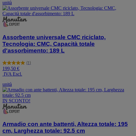
unità
Assorbente universale CMC riciclato,
Tecnologia: CMC, Capacità totale
d'assorbimento: 189 L
(1)
5.0
199,50 €
su
IVA Escl.
5
stelle.
unità
1
recensione
IN SCONTO!
Armadio con ante battenti, Altezza totale: 195
cm, Larghezza totale: 92.5 cm