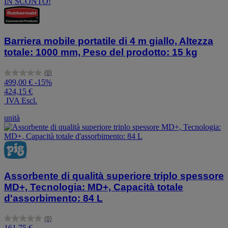
IN SCONTO!
Barriera mobile portatile di 4 m giallo, Altezza
totale: 1000 mm, Peso del prodotto: 15 kg
(0)
0.0
499,00 €
-15%
su
424,15 €
5
IVA Escl.
stelle.
unità
Assorbente di qualità superiore triplo spessore
MD+, Tecnologia: MD+, Capacità totale
d'assorbimento: 84 L
(0)
0.0
161,75 €