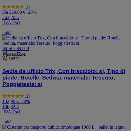
(7)
4.6
Da
329,00 €
-20%
su
263,20 €
5
IVA Escl.
stelle.
7
unità
recensioni
IN SCONTO!
Sedia da ufficio Trix, Con bracciolo: si, Tipo di
piede: Rotelle, Seduta, materiale: Tessuto,
Poggiatesta: si
(1)
5.0
132,90 €
-20%
su
106,32 €
5
IVA Escl.
stelle.
1
unità
recensione