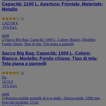
Capacità: 1100 L, Apertura: Frontale, Materiale:
Metallo
(1)
4.0
1.425,00 €
su
IVA Escl.
5
stelle.
unità
1
recensione
Sacco Big Bag, Capacità: 1000 L, Colore:
Bianco, Modello: Fondo chiuso, Tipo di tela:
Tela piana a pannelli
(2)
4.5
Da
su
14,55 €
5
IVA Escl.
stelle.
2
unità
recensioni