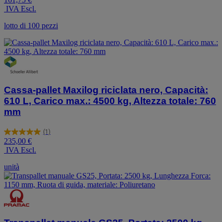
su
IVA Escl.
5
stelle.
lotto di 100 pezzi
Cassa-pallet Maxilog riciclata nero, Capacità:
610 L, Carico max.: 4500 kg, Altezza totale: 760
mm
(1)
5.0
235,00 €
su
IVA Escl.
5
stelle.
unità
1
recensione