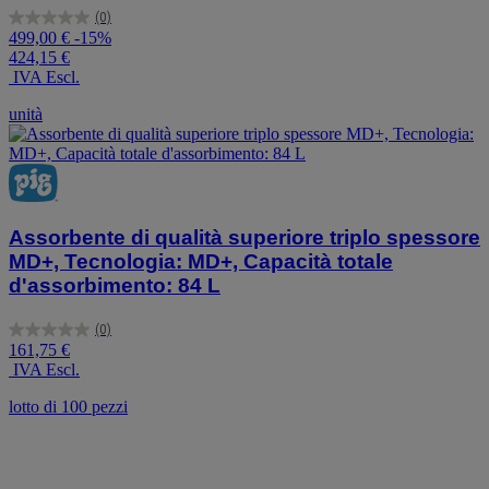
(0)
0.0
499,00 €
-15%
su
424,15 €
5
IVA Escl.
stelle.
unità
Assorbente di qualità superiore triplo spessore
MD+, Tecnologia: MD+, Capacità totale
d'assorbimento: 84 L
(0)
0.0
161,75 €
su
IVA Escl.
5
stelle.
lotto di 100 pezzi