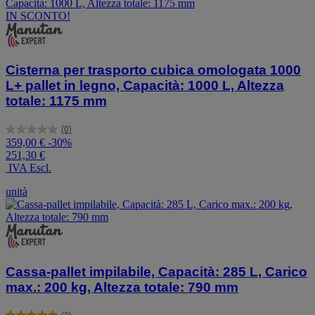
IN SCONTO!
Cisterna per trasporto cubica omologata 1000
L+ pallet in legno, Capacità: 1000 L, Altezza
totale: 1175 mm
(0)
0.0
359,00 €
-30%
su
251,30 €
5
IVA Escl.
stelle.
unità
Cassa-pallet impilabile, Capacità: 285 L, Carico
max.: 200 kg, Altezza totale: 790 mm