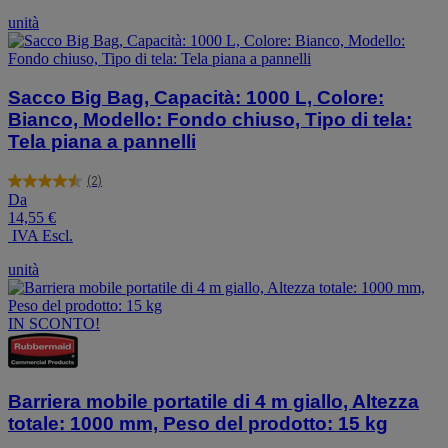
stelle.
unità
1
recensione
Sacco Big Bag, Capacità: 1000 L, Colore:
Bianco, Modello: Fondo chiuso, Tipo di tela:
Tela piana a pannelli
(2)
4.5
Da
su
14,55 €
5
IVA Escl.
stelle.
2
unità
recensioni
IN SCONTO!
Barriera mobile portatile di 4 m giallo, Altezza
totale: 1000 mm, Peso del prodotto: 15 kg