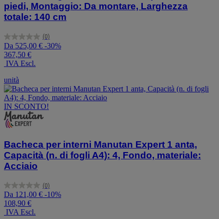
piedi, Montaggio: Da montare, Larghezza
totale: 140 cm
(0)
0.0
Da
525,00 €
-30%
su
367,50 €
5
IVA Escl.
stelle.
unità
IN SCONTO!
Bacheca per interni Manutan Expert 1 anta,
Capacità (n. di fogli A4): 4, Fondo, materiale:
Acciaio
(0)
0.0
Da
121,00 €
-10%
su
108,90 €
5
IVA Escl.
stelle.