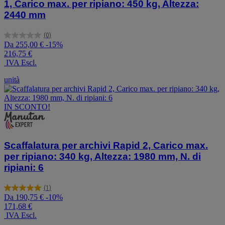
1, Carico max. per ripiano: 450 kg, Altezza:
2440 mm
(0)
0.0
Da
255,00 €
-15%
su
216,75 €
5
IVA Escl.
stelle.
unità
IN SCONTO!
Scaffalatura per archivi Rapid 2, Carico max.
per ripiano: 340 kg, Altezza: 1980 mm, N. di
ripiani: 6
(1)
5.0
Da
190,75 €
-10%
su
171,68 €
5
IVA Escl.
stelle.