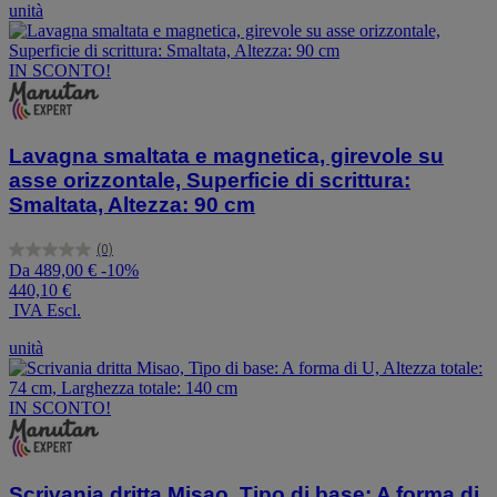
unità
IN SCONTO!
Lavagna smaltata e magnetica, girevole su
asse orizzontale, Superficie di scrittura:
Smaltata, Altezza: 90 cm
(0)
0.0
Da
489,00 €
-10%
su
440,10 €
5
IVA Escl.
stelle.
unità
IN SCONTO!
Scrivania dritta Misao, Tipo di base: A forma di