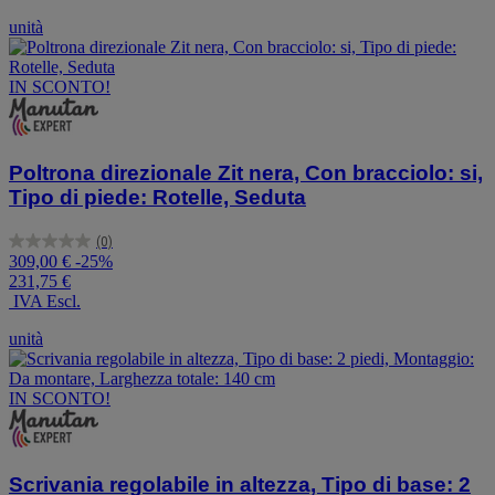
unità
IN SCONTO!
Poltrona direzionale Zit nera, Con bracciolo: si,
Tipo di piede: Rotelle, Seduta
(0)
0.0
309,00 €
-25%
su
231,75 €
5
IVA Escl.
stelle.
unità
IN SCONTO!
Scrivania regolabile in altezza, Tipo di base: 2