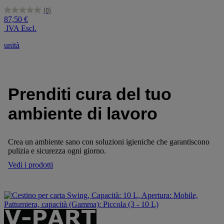
(0)
0.0
87,50 €
su
IVA Escl.
5
stelle.
unità
Prenditi cura del tuo
ambiente di lavoro
Crea un ambiente sano con soluzioni igieniche che garantiscono
pulizia e sicurezza ogni giorno.
Vedi i prodotti