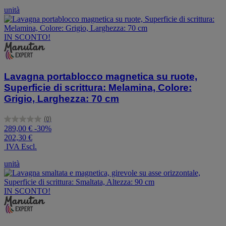
unità
IN SCONTO!
Lavagna portablocco magnetica su ruote,
Superficie di scrittura: Melamina, Colore:
Grigio, Larghezza: 70 cm
(0)
0.0
289,00 €
-30%
su
202,30 €
5
IVA Escl.
stelle.
unità
IN SCONTO!