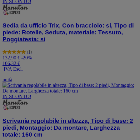
IN SCONTO!
Sedia da ufficio Trix, Con bracciolo: si, Tipo di
piede: Rotelle, Seduta, materiale: Tessuto,
Poggiatesta: si
(1)
5.0
132,90 €
-20%
su
106,32 €
5
IVA Escl.
stelle.
1
unità
recensione
IN SCONTO!
Scrivania regolabile in altezza, Tipo di base: 2
piedi, Montaggio: Da montare, Larghezza
totale: 160 cm