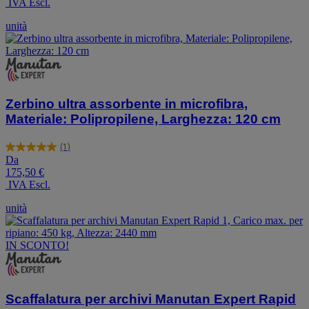
IVA Escl.
stelle.
unità
Zerbino ultra assorbente in microfibra,
Materiale: Polipropilene, Larghezza: 120 cm
(1)
5.0
Da
su
175,50 €
5
IVA Escl.
stelle.
1
unità
recensione
IN SCONTO!
Scaffalatura per archivi Manutan Expert Rapid