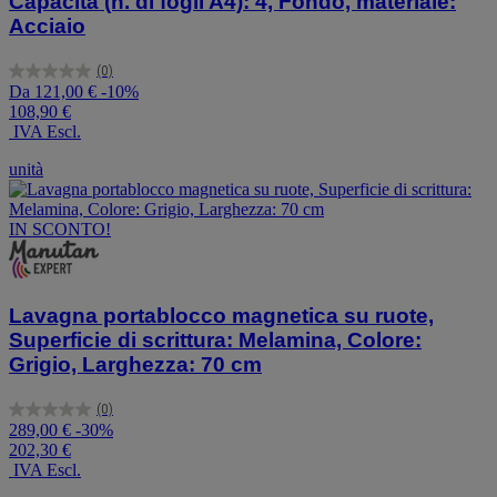
Capacità (n. di fogli A4): 4, Fondo, materiale:
Acciaio
(0)
0.0
Da
121,00 €
-10%
su
108,90 €
5
IVA Escl.
stelle.
unità
IN SCONTO!
Lavagna portablocco magnetica su ruote,
Superficie di scrittura: Melamina, Colore:
Grigio, Larghezza: 70 cm
(0)
0.0
289,00 €
-30%
su
202,30 €
5
IVA Escl.
stelle.