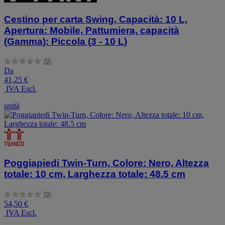
Cestino per carta Swing, Capacità: 10 L,
Apertura: Mobile, Pattumiera, capacità
(Gamma): Piccola (3 - 10 L)
(0)
0.0
Da
su
41,25 €
5
IVA Escl.
stelle.
unità
Poggiapiedi Twin-Turn, Colore: Nero, Altezza
totale: 10 cm, Larghezza totale: 48.5 cm
(0)
0.0
54,50 €
su
IVA Escl.
5