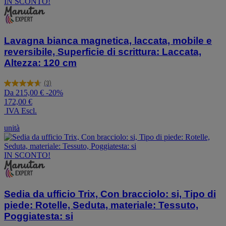
IN SCONTO!
Lavagna bianca magnetica, laccata, mobile e
reversibile, Superficie di scrittura: Laccata,
Altezza: 120 cm
(3)
4.7
Da
215,00 €
-20%
su
172,00 €
5
IVA Escl.
stelle.
3
unità
recensioni
IN SCONTO!
Sedia da ufficio Trix, Con bracciolo: si, Tipo di
piede: Rotelle, Seduta, materiale: Tessuto,
Poggiatesta: si