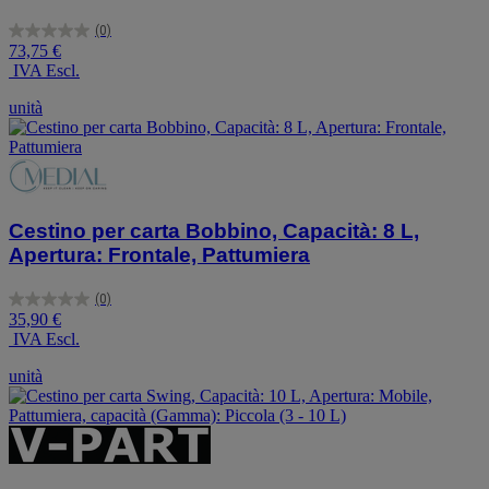
(0)
0.0
73,75 €
su
IVA Escl.
5
stelle.
unità
Cestino per carta Bobbino, Capacità: 8 L,
Apertura: Frontale, Pattumiera
(0)
0.0
35,90 €
su
IVA Escl.
5
stelle.
unità