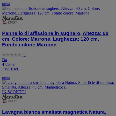
1
unità
recensione
Pannello di affissione in sughero, Altezza: 90
cm, Colore: Marrone, Larghezza: 120 cm,
Fondo colore: Marrone
(0)
0.0
Da
su
47,50 €
5
IVA Escl.
stelle.
unità
IN SCONTO!
Lavagna bianca smaltata magnetica Natura,