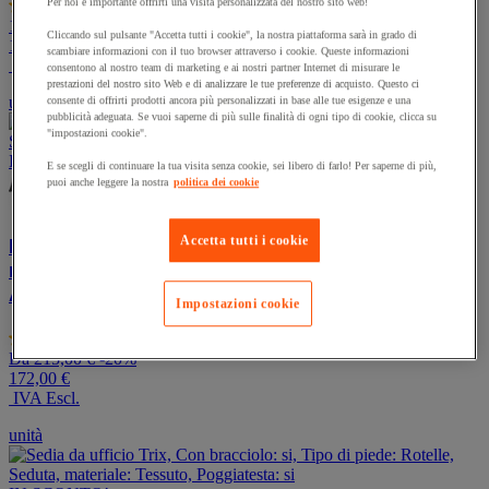
Per noi è importante offrirti una visita personalizzata del nostro sito web!
(1)
5.0
132,90 €
-20%
su
Cliccando sul pulsante "Accetta tutti i cookie", la nostra piattaforma sarà in grado di
106,32 €
5
scambiare informazioni con il tuo browser attraverso i cookie. Queste informazioni
IVA Escl.
consentono al nostro team di marketing e ai nostri partner Internet di misurare le
stelle.
prestazioni del nostro sito Web e di analizzare le tue preferenze di acquisto. Questo ci
1
unità
consente di offrirti prodotti ancora più personalizzati in base alle tue esigenze e una
recensione
pubblicità adeguata. Se vuoi saperne di più sulle finalità di ogni tipo di cookie, clicca su
"impostazioni cookie".
IN SCONTO!
E se scegli di continuare la tua visita senza cookie, sei libero di farlo! Per saperne di più,
puoi anche leggere la nostra
politica dei cookie
Accetta tutti i cookie
Lavagna bianca magnetica, laccata, mobile e
reversibile, Superficie di scrittura: Laccata,
Altezza: 120 cm
Impostazioni cookie
(3)
4.7
Da
215,00 €
-20%
su
172,00 €
5
IVA Escl.
stelle.
3
unità
recensioni