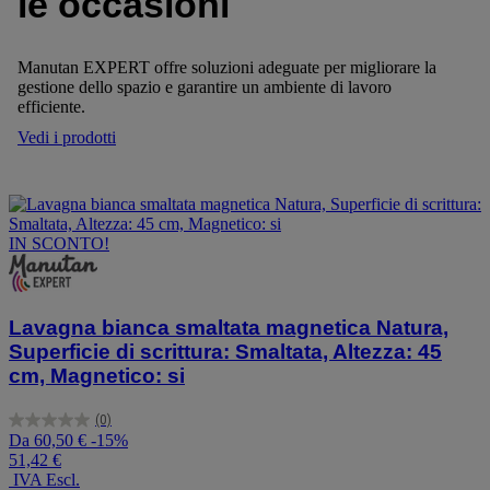
le occasioni
Manutan EXPERT offre soluzioni adeguate per migliorare la
gestione dello spazio e garantire un ambiente di lavoro
efficiente.
Vedi i prodotti
IN SCONTO!
Lavagna bianca smaltata magnetica Natura,
Superficie di scrittura: Smaltata, Altezza: 45
cm, Magnetico: si
(0)
0.0
Da
60,50 €
-15%
su
51,42 €
5
IVA Escl.
stelle.