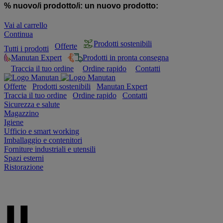
% nuovo/i prodotto/i:
un nuovo prodotto:
Vai al carrello
Continua
Prodotti sostenibili
Offerte
Tutti i prodotti
Manutan Expert
Prodotti in pronta consegna
Traccia il tuo ordine
Ordine rapido
Contatti
Offerte
Prodotti sostenibili
Manutan Expert
Traccia il tuo ordine
Ordine rapido
Contatti
Sicurezza e salute
Magazzino
Igiene
Ufficio e smart working
Imballaggio e contenitori
Forniture industriali e utensili
Spazi esterni
Ristorazione
IL