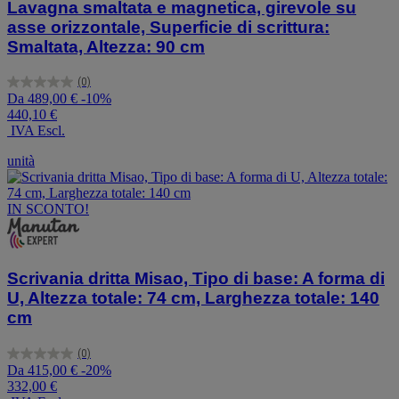
Lavagna smaltata e magnetica, girevole su
asse orizzontale, Superficie di scrittura:
Smaltata, Altezza: 90 cm
(0)
0.0
Da
489,00 €
-10%
su
440,10 €
5
IVA Escl.
stelle.
unità
IN SCONTO!
Scrivania dritta Misao, Tipo di base: A forma di
U, Altezza totale: 74 cm, Larghezza totale: 140
cm
(0)
0.0
Da
415,00 €
-20%
su
332,00 €
5