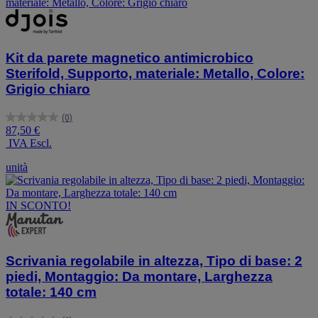
Kit da parete magnetico antimicrobico
Sterifold, Supporto, materiale: Metallo, Colore:
Grigio chiaro
(0)
0.0
87,50 €
su
IVA Escl.
5
stelle.
unità
IN SCONTO!
Scrivania regolabile in altezza, Tipo di base: 2
piedi, Montaggio: Da montare, Larghezza
totale: 140 cm