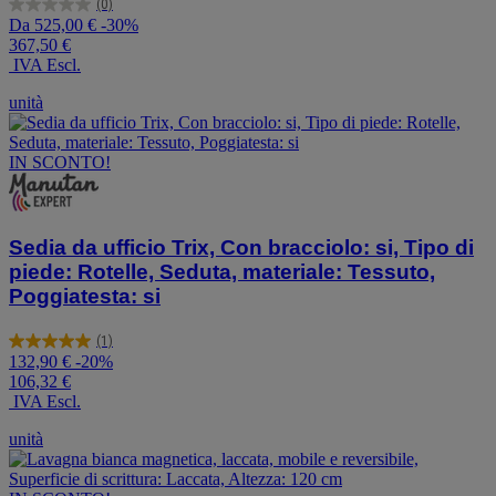
(0)
0.0
Da
525,00 €
-30%
su
367,50 €
5
IVA Escl.
stelle.
unità
IN SCONTO!
Sedia da ufficio Trix, Con bracciolo: si, Tipo di
piede: Rotelle, Seduta, materiale: Tessuto,
Poggiatesta: si
(1)
5.0
132,90 €
-20%
su
106,32 €
5
IVA Escl.
stelle.
1
unità
recensione