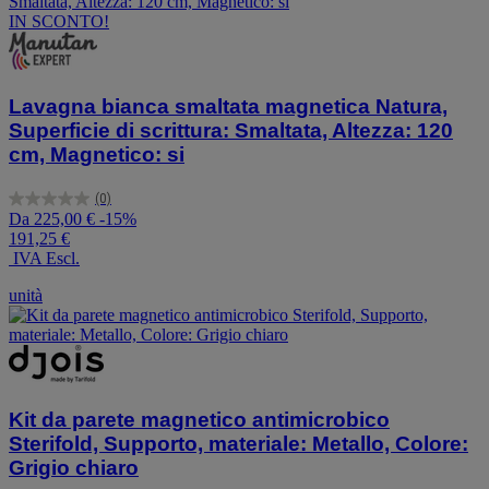
IN SCONTO!
Lavagna bianca smaltata magnetica Natura,
Superficie di scrittura: Smaltata, Altezza: 120
cm, Magnetico: si
(0)
0.0
Da
225,00 €
-15%
su
191,25 €
5
IVA Escl.
stelle.
unità
Kit da parete magnetico antimicrobico
Sterifold, Supporto, materiale: Metallo, Colore:
Grigio chiaro