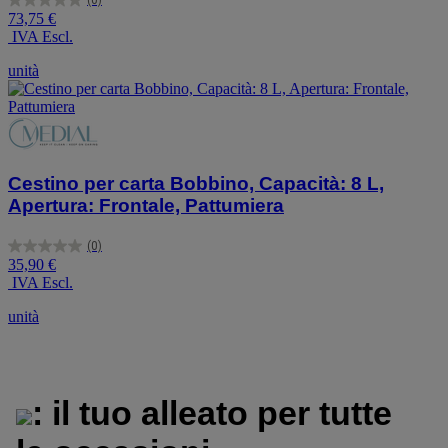
0.0
73,75 €
su
IVA Escl.
5
stelle.
unità
Cestino per carta Bobbino, Capacità: 8 L,
Apertura: Frontale, Pattumiera
(0)
0.0
35,90 €
su
IVA Escl.
5
stelle.
unità
: il tuo alleato per tutte