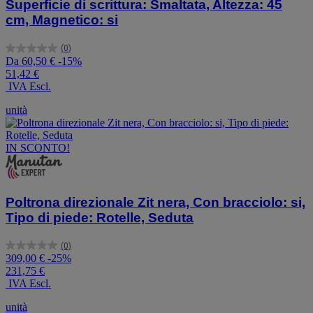
Superficie di scrittura: Smaltata, Altezza: 45
cm, Magnetico: si
(0)
0.0
Da
60,50 €
-15%
su
51,42 €
5
IVA Escl.
stelle.
unità
IN SCONTO!
Poltrona direzionale Zit nera, Con bracciolo: si,
Tipo di piede: Rotelle, Seduta
(0)
0.0
309,00 €
-25%
su
231,75 €
5
IVA Escl.
stelle.
unità