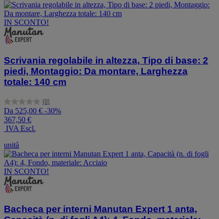
IN SCONTO!
Scrivania regolabile in altezza, Tipo di base: 2
piedi, Montaggio: Da montare, Larghezza
totale: 140 cm
(0)
0.0
Da
525,00 €
-30%
su
367,50 €
5
IVA Escl.
stelle.
unità
IN SCONTO!
Bacheca per interni Manutan Expert 1 anta,