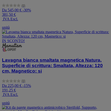
(0)
0.0
Da
545,00 €
-30%
su
381,50 €
5
IVA Escl.
stelle.
unità
IN SCONTO!
Lavagna bianca smaltata magnetica Natura,
Superficie di scrittura: Smaltata, Altezza: 120
cm, Magnetico: si
(0)
0.0
Da
225,00 €
-15%
su
191,25 €
5
IVA Escl.
stelle.
unità