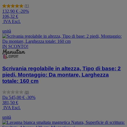
(1)
5.0
132,90 €
-20%
su
106,32 €
5
IVA Escl.
stelle.
1
unità
recensione
IN SCONTO!
Scrivania regolabile in altezza, Tipo di base: 2
piedi, Montaggio: Da montare, Larghezza
totale: 160 cm
(0)
0.0
Da
545,00 €
-30%
su
381,50 €
5
IVA Escl.
stelle.
unità