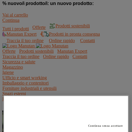
% nuovo/i prodotto/i:
un nuovo prodotto:
Vai al carrello
Continua
Prodotti sostenibili
Offerte
Tutti i prodotti
Manutan Expert
Prodotti in pronta consegna
Traccia il tuo ordine
Ordine rapido
Contatti
Offerte
Prodotti sostenibili
Manutan Expert
Traccia il tuo ordine
Ordine rapido
Contatti
Sicurezza e salute
Magazzino
Igiene
Ufficio e smart working
Imballaggio e contenitori
Forniture industriali e utensili
Spazi esterni
Ristorazione
Continua senza accettare