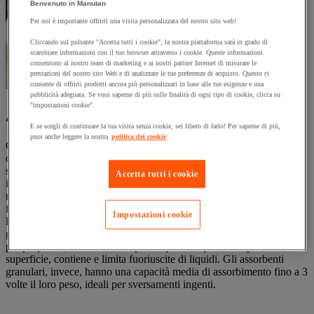
Benvenuto in Manutan
Per noi è importante offrirti una visita personalizzata del nostro sito web!
Cliccando sul pulsante "Accetta tutti i cookie", la nostra piattaforma sarà in grado di
scambiare informazioni con il tuo browser attraverso i cookie. Queste informazioni
consentono al nostro team di marketing e ai nostri partner Internet di misurare le
prestazioni del nostro sito Web e di analizzare le tue preferenze di acquisto. Questo ci
consente di offrirti prodotti ancora più personalizzati in base alle tue esigenze e una
pubblicità adeguata. Se vuoi saperne di più sulle finalità di ogni tipo di cookie, clicca su
"impostazioni cookie".
Assorbenti industriali
E se scegli di continuare la tua visita senza cookie, sei libero di farlo! Per saperne di più,
puoi anche leggere la nostra
politica dei cookie
Gli assorbenti industriali sono la soluzione più semplice e immediata
da utilizzare in caso di sversamenti e fuoriuscite accidentali di
sostanze non pericolose, pericolose e inquinanti. L’importanza di
Accetta tutti i cookie
intervenire tempestivamente e con i giusti prodotti garantisce un
risultato efficace e immediato nelle operazioni di ripristino di terreni,
falde acquifere e di qualsiasi ambiente di lavoro.
Impostazioni cookie
La scelta del materiale e del formato più adatto è fondamentale per
garantire un'elevata prestazione degli assorbenti industriali. Il
polipropilene, drena diversi tipi di liquidi su qualsiasi tipo di
superficie, contiene e limita fuoriuscite di liquidi. Gli assorbenti
granulari, invece, hanno una capacità media di assorbimento fino a 3
volte il loro peso, ideali per sversamenti ingenti.