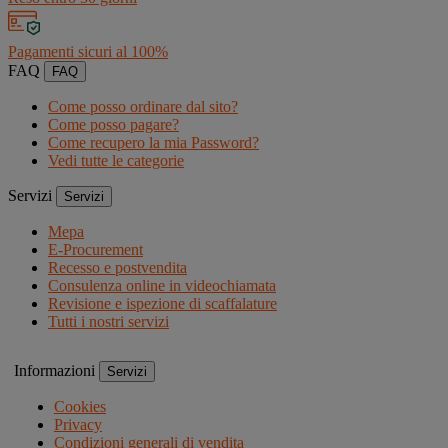
Pagamenti sicuri al 100%
FAQ
FAQ
Come posso ordinare dal sito?
Come posso pagare?
Come recupero la mia Password?
Vedi tutte le categorie
Servizi
Servizi
Mepa
E-Procurement
Recesso e postvendita
Consulenza online in videochiamata
Revisione e ispezione di scaffalature
Tutti i nostri servizi
Informazioni
Servizi
Cookies
Privacy
Condizioni generali di vendita